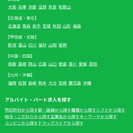
大阪
兵庫
京都
滋賀
奈良
和歌山
【北海道・東北】
北海道
青森
岩手
宮城
秋田
山形
福島
【甲信越・北陸】
新潟
富山
石川
福井
山梨
長野
【中国・四国】
鳥取
島根
岡山
広島
山口
徳島
香川
愛媛
高知
【九州・沖縄】
福岡
佐賀
長崎
熊本
大分
宮崎
鹿児島
沖縄
アルバイト・パート求人を探す
市区町村から探す
駅・路線から探す
職種から探す
シフトから探す
給与・こだわりから探す
企業名から探す
キーワードから探す
コンビニから探す
ドラッグストアから探す