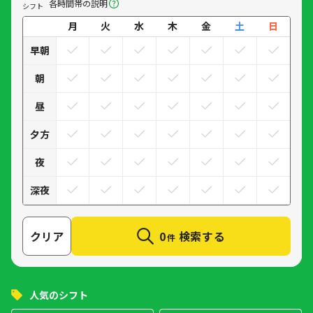
各時間帯の説明
シフト
月
火
水
木
金
土
日
早朝
朝
昼
夕方
夜
深夜
クリア
0
検索する
件
人気のシフト