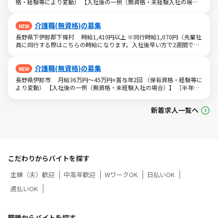
格・経験等により変動） 【入社後の一例（無資格・未経験入社の場
ルラボラトリー株式会社/Jf
合）】 ［半年～1年］ 実務者研修取得／月給28.3万円 ［入社1年～2
年］ ジュニアMGR／月給31.6万円 ［入社2年］ ミドルMGR／月給
介護職(無資格)の募集
33.6万円 ［入社2年半］ マネージャー／月給36万円 ※経験・能力等
NEW
を考慮。 ※勤務形態は「日勤＋夜勤」です。夜勤手当12回（6万円）を
長野県下伊那郡下條村 時給1,410円以上 ※同行時給1,070円（先輩社
含みます。超過分は別途支給となります。 esl0805_0453ユースタイ
員に同行する際はこちらの時給になります。入社後早い方で2週間で独
ルラボラトリー株式会社/Je
り立ちも可能。） ※交通費一部支給（既定あり） 【収入例】 週1回勤
務の場合：1,410円×8時間×4回=4万5,120円 週3回勤務の場合：
介護職(無資格)の募集
1,410円×8時間×12回=13万5,360円 週5回勤務の場合：1,410円×8時
NEW
間×20回=22万5,600円 esl0805_4441ユースタイルラボラトリー株
長野県伊那市 月給36万円～45万円+賞与年2回 （保有資格・経験等に
式会社/Ja
より変動） 【入社後の一例（無資格・未経験入社の場合）】 ［半年～
1年］ 実務者研修取得／月給28.3万円 ［入社1年～2年］ ジュニア
MGR／月給31.6万円 ［入社2年］ ミドルMGR／月給33.6万円 ［入社
新着求人一覧へ
2年半］ マネージャー／月給36万円 ※経験・能力等を考慮。 ※勤務
形態は「日勤＋夜勤」です。夜勤手当12回（6万円）を含みます。超過
分は別途支給となります。 esl0805_2739ユースタイルラボラトリー
株式会社/Jg
こだわりからバイトを探す
主婦（夫）歓迎
中高年歓迎
WワークOK
日払いOK
週払いOK
職種からバイトを探す