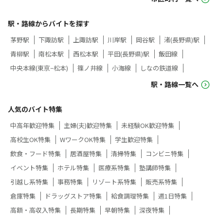
駅・路線からバイトを探す
茅野駅
下諏訪駅
上諏訪駅
川岸駅
岡谷駅
渚(長野県)駅
青柳駅
南松本駅
西松本駅
平田(長野県)駅
飯田線
中央本線(東京−松本)
篠ノ井線
小海線
しなの鉄道線
駅・路線一覧へ
人気のバイト特集
中高年歓迎特集
主婦(夫)歓迎特集
未経験OK歓迎特集
高校生OK特集
WワークOK特集
学生歓迎特集
飲食・フード特集
居酒屋特集
清掃特集
コンビニ特集
イベント特集
ホテル特集
医療系特集
塾講師特集
引越し系特集
事務特集
リゾート系特集
販売系特集
倉庫特集
ドラッグストア特集
給食調理特集
週1日特集
高額・高収入特集
長期特集
早朝特集
深夜特集