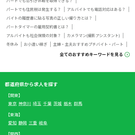
パートでも忌引き休暇を取得できる？
パートでも住民税は発生する？
アルバイトでも電話対応はある？
バイトの履歴書に貼る写真の正しい撮り方とは？
パートタイマーの雇用契約書とは？
アルバイトも社会保険の対象？
カメラマン(撮影アシスタント)
冬休み
お小遣い稼ぎ
主婦・主夫おすすめプチバイト・パート
全てのおすすめキーワードを見る
都道府県から求人を探す
【関東】
東京
神奈川
埼玉
千葉
茨城
栃木
群馬
【東海】
愛知
静岡
三重
岐阜
【関西】