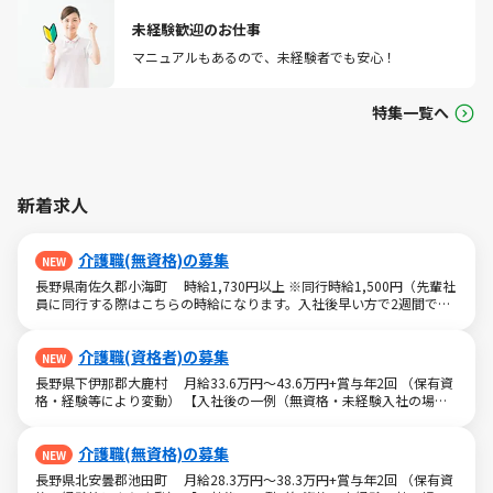
未経験歓迎のお仕事
マニュアルもあるので、未経験者でも安心！
特集一覧へ
新着求人
介護職(無資格)の募集
NEW
長野県南佐久郡小海町 時給1,730円以上 ※同行時給1,500円（先輩社
員に同行する際はこちらの時給になります。入社後早い方で2週間で独
り立ちも可能。） ※交通費一部支給（既定あり） 【収入例】 週1回勤
務の場合：1,730円×8時間×4回=5万5,360円 週3回勤務の場合：
介護職(資格者)の募集
1,730円×8時間×12回=16万6,080円 esl0805_3785ユースタイルラ
NEW
ボラトリー株式会社/Jb
長野県下伊那郡大鹿村 月給33.6万円～43.6万円+賞与年2回 （保有資
格・経験等により変動） 【入社後の一例（無資格・未経験入社の場
合）】 ［半年～1年］ 実務者研修取得／月給28.3万円 ［入社1年～2
年］ ジュニアMGR／月給31.6万円 ［入社2年］ ミドルMGR／月給
介護職(無資格)の募集
33.6万円 ［入社2年半］ マネージャー／月給36万円 ※経験・能力等
NEW
を考慮。 ※勤務形態は「日勤＋夜勤」です。夜勤手当12回（6万円）を
長野県北安曇郡池田町 月給28.3万円～38.3万円+賞与年2回 （保有資
含みます。超過分は別途支給となります。 esl0805_1972ユースタイ