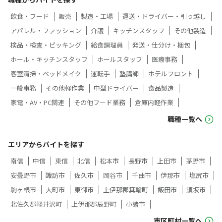
飲食・フード
販売
製造・工場
運送・ドライバー・引っ越し
アパレル・ファッション
介護
キッチンスタッフ
その他製造
検品・検査・ピッキング
給食調理員
発送・仕分け・梱包
ホール・キッチンスタッフ
ホールスタッフ
医療事務
客室清掃・ベッドメイク
運転手
塾講師
ホテルフロント
一般事務
その他軽作業
中型ドライバー
食品製造
家電・AV・PC関連
その他フード業務
倉庫内軽作業
職種一覧へ
エリアからバイトを探す
南信
中信
東信
北信
松本市
長野市
上田市
茅野市
安曇野市
諏訪市
佐久市
岡谷市
千曲市
伊那市
塩尻市
駒ヶ根市
大町市
東御市
上伊那郡箕輪町
飯田市
須坂市
北佐久郡軽井沢町
上伊那郡辰野町
小諸市
市区町村一覧へ