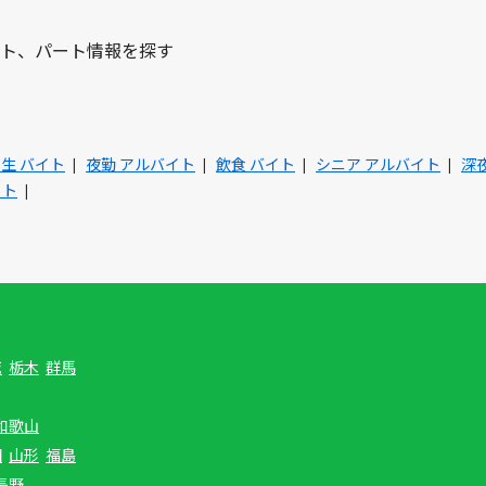
ト、パート情報を探す
生 バイト
夜勤 アルバイト
飲食 バイト
シニア アルバイト
深
イト
城
栃木
群馬
和歌山
田
山形
福島
長野