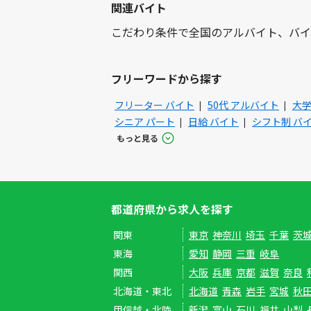
関連バイト
こだわり条件で全国のアルバイト、バイ
フリーワードから探す
フリーター バイト
50代 アルバイト
大学
シニア パート
日給 バイト
シフト制 バ
もっと見る
都道府県から求人を探す
関東
東京
神奈川
埼玉
千葉
茨
東海
愛知
静岡
三重
岐阜
関西
大阪
兵庫
京都
滋賀
奈良
北海道・東北
北海道
青森
岩手
宮城
秋
甲信越・北陸
新潟
富山
石川
福井
山梨