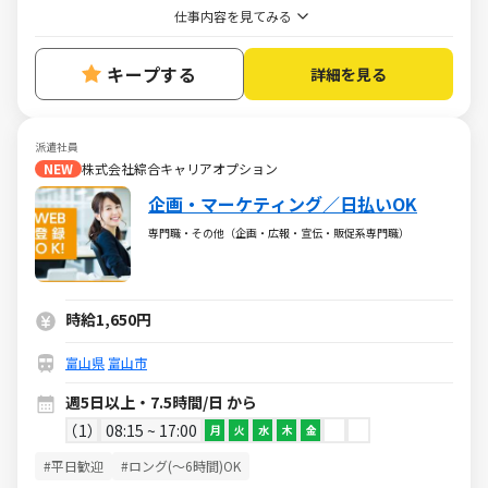
仕事内容を見てみる
キープする
詳細を見る
派遣社員
NEW
株式会社綜合キャリアオプション
企画・マーケティング／日払いOK
専門職・その他（企画・広報・宣伝・販促系専門職）
時給1,650円
富山県
富山市
週5日以上・7.5時間/日 から
1
08:15 ~ 17:00
月
火
水
木
金
#平日歓迎
#ロング(～6時間)OK