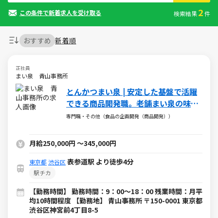
2
この条件で新着求人を受け取る
検索結果
件
おすすめ
新着順
正社員
まい泉 青山事務所
とんかつまい泉 | 安定した基盤で活躍
できる商品開発職。老舗まい泉の味を
つくりませんか？
専門職・その他（食品の企画開発（商品開発））
月給250,000円
～
345,000円
表参道駅 より徒歩4分
東京都
渋谷区
駅チカ
【勤務時間】 勤務時間：9：00～18：00 残業時間：月平
均10時間程度 【勤務地】 青山事務所 〒150-0001 東京都
渋谷区神宮前4丁目8-5