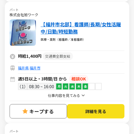
パート
株式会社旭ワーク
【福井市北部】看護師/長期/女性活躍
中/日勤/時短勤務
医療・薬剤（看護師／准看護師）
時給1,400円
交通費全額支給
福井県
福井市
週5日以上・3時間/日 から
相談OK
1
08:30 ~ 16:00
月
火
水
木
金
仕事内容を見てみる
キープする
詳細を見る
パート