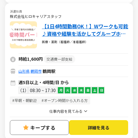
派遣社員
株式会社ヒロキャリアスタッフ
【1日4時間勤務OK！】Wワークも可能
♪資格や経験を活かしてグループホー
ムの看護師！
医療・薬剤（看護師／准看護師）
時給1,600円
交通費一部支給
鶴岡駅
山形県
鶴岡市
週5日以上・4時間/日 から
1
08:30 ~ 17:30
月
火
水
木
金
土
日
#早朝・朝歓迎
#オープン時間から入れる方
仕事内容を見てみる
キープする
詳細を見る