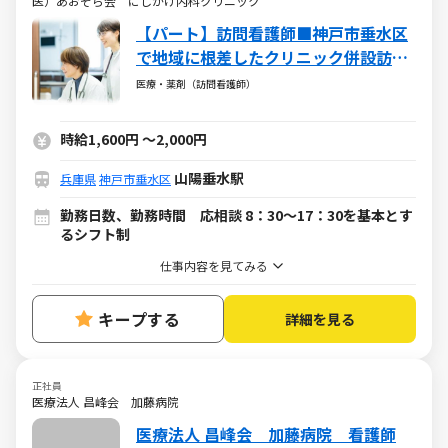
医）あおぞら会 にしかげ内科クリニック
【パート】訪問看護師■神戸市垂水区
で地域に根差したクリニック併設訪問
看護ステーション
医療・薬剤（訪問看護師）
時給1,600円
～
2,000円
山陽垂水駅
兵庫県
神戸市垂水区
勤務日数、勤務時間 応相談 8：30～17：30を基本とす
るシフト制
仕事内容を見てみる
キープする
詳細を見る
正社員
医療法人 昌峰会 加藤病院
医療法人 昌峰会 加藤病院 看護師