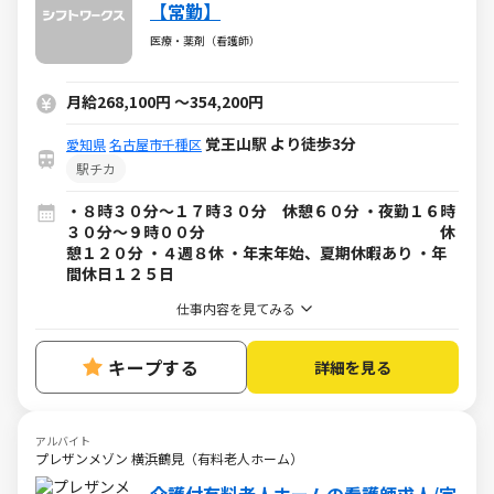
【常勤】
医療・薬剤（看護師）
月給268,100円
～
354,200円
覚王山駅 より徒歩3分
愛知県
名古屋市千種区
駅チカ
・８時３０分～１７時３０分 休憩６０分 ・夜勤１６時
３０分～９時００分 休
憩１２０分 ・４週８休 ・年末年始、夏期休暇あり ・年
間休日１２５日
仕事内容を見てみる
キープする
詳細を見る
アルバイト
プレザンメゾン 横浜鶴見（有料老人ホーム）