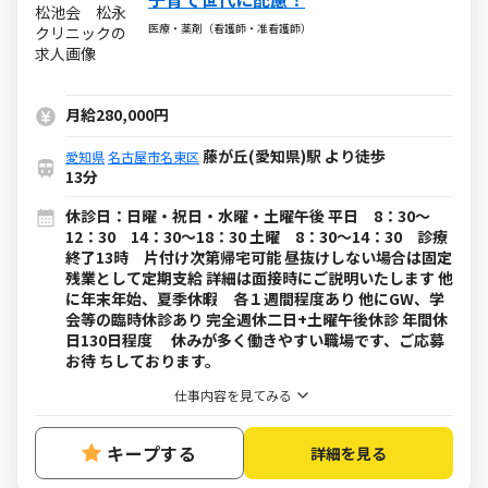
医療・薬剤（看護師・准看護師）
月給280,000円
藤が丘(愛知県)駅 より徒歩
愛知県
名古屋市名東区
13分
休診日：日曜・祝日・水曜・土曜午後 平日 8：30～
12：30 14：30～18：30 土曜 8：30～14：30 診療
終了13時 片付け次第帰宅可能 昼抜けしない場合は固定
残業として定期支給 詳細は面接時にご説明いたします 他
に年末年始、夏季休暇 各１週間程度あり 他にGW、学
会等の臨時休診あり 完全週休二日+土曜午後休診 年間休
日130日程度 休みが多く働きやすい職場です、ご応募
お待 ちしております。
仕事内容を見てみる
キープする
詳細を見る