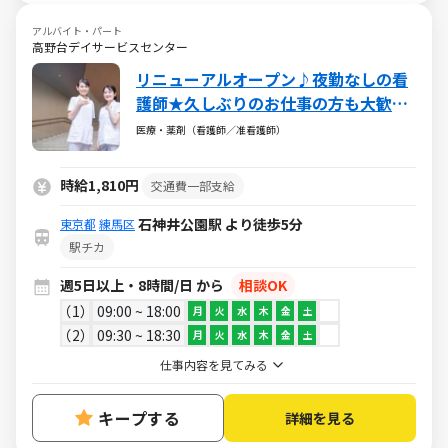
アルバイト・パート
高野台デイサービスセンター
リニューアルオープン♪夜勤なしの看
護師★久しぶりのお仕事の方も大歓
迎！サポート充実◎
医療・薬剤（看護師／准看護師）
時給1,810円
交通費一部支給
石神井公園駅 より徒歩5分
東京都
練馬区
駅チカ
週5日以上・8時間/日 から
相談OK
1
09:00 ~ 18:00
月
火
水
木
金
土
2
09:30 ~ 18:30
月
火
水
木
金
土
仕事内容を見てみる
キープする
詳細を見る