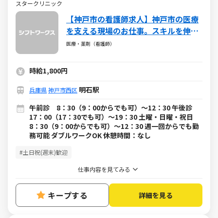
スタークリニック
【神戸市の看護師​求人】神戸市の医療
を支える現場のお仕事。スキルを伸ば
せる環境です。
医療・薬剤（看護師）
時給1,800円
明石駅
兵庫県
神戸市西区
午前診 8：30（9：00からでも可）～12：30 午後診
17：00（17：30でも可）～19：30 土曜・日曜・祝日
8：30（9：00からでも可）～12：30 週一回からでも勤
務可能 ダブルワークOK 休憩時間：なし
#土日祝(週末)歓迎
仕事内容を見てみる
キープする
詳細を見る