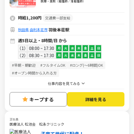
方！
医療・薬剤（看護師／准看護師）
時給1,200円
交通費一部支給
羽後本荘駅
秋田県
由利本荘市
週5日以上・8時間/日 から
1
08:00 ~ 17:30
月
火
水
木
金
土
日
2
08:30 ~ 17:30
月
火
水
木
金
土
日
#早朝・朝歓迎
#フルタイムOK
#ロング(～6時間)OK
#オープン時間から入れる方
仕事内容を見てみる
キープする
詳細を見る
正社員
医療法人 松池会 松永クリニック
子育て世代に配慮！