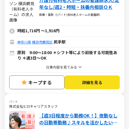
介護付有料老人ホームの看護師求人/定
年なし/週2・時短・扶養内相談ＯＫ
医療・薬剤（(パート)有料老人ホームの看護師）
時給1,716円
～
1,916円
尻手駅
神奈川県
横浜市鶴見区
原則 9:00～18:00 ＊シフト等により前後する可能性あ
り ＊週3日～OK
仕事内容を見てみる
キープする
詳細を見る
パート
株式会社ヒロキャリアスタッフ
【週3日程度から勤務OK！】夜勤なし
の日勤帯勤務♪スキルを活かしたい