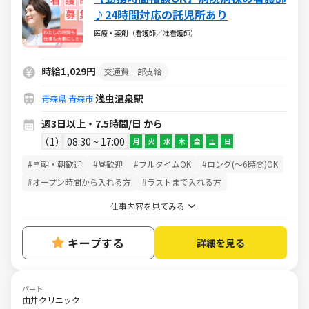
♪24時間対応の託児所あり
医療・薬剤（看護師／准看護師）
時給1,029円
交通費一部支給
浅虫温泉駅
青森県
青森市
週3日以上・7.5時間/日 から
1
08:30 ~ 17:00
月
火
水
木
金
土
日
#早朝・朝歓迎
#昼歓迎
#フルタイムOK
#ロング(～6時間)OK
#オープン時間から入れる方
#ラストまで入れる方
仕事内容を見てみる
キープする
詳細を見る
パート
由井クリニック