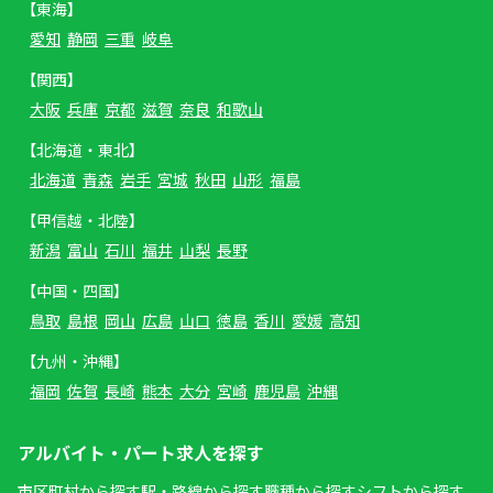
【東海】
愛知
静岡
三重
岐阜
【関西】
大阪
兵庫
京都
滋賀
奈良
和歌山
【北海道・東北】
北海道
青森
岩手
宮城
秋田
山形
福島
【甲信越・北陸】
新潟
富山
石川
福井
山梨
長野
【中国・四国】
鳥取
島根
岡山
広島
山口
徳島
香川
愛媛
高知
【九州・沖縄】
福岡
佐賀
長崎
熊本
大分
宮崎
鹿児島
沖縄
アルバイト・パート求人を探す
市区町村から探す
駅・路線から探す
職種から探す
シフトから探す