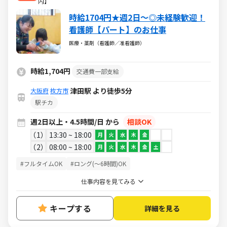
内】
時給1704円★週2日～◎未経験歓迎！
看護師【パート】のお仕事
医療・薬剤（看護師／准看護師）
時給1,704円
交通費一部支給
津田駅 より徒歩5分
大阪府
枚方市
駅チカ
週2日以上・4.5時間/日 から
相談OK
1
13:30 ~ 18:00
月
火
水
木
金
2
08:00 ~ 18:00
月
火
水
木
金
土
#フルタイムOK
#ロング(～6時間)OK
仕事内容を見てみる
キープする
詳細を見る