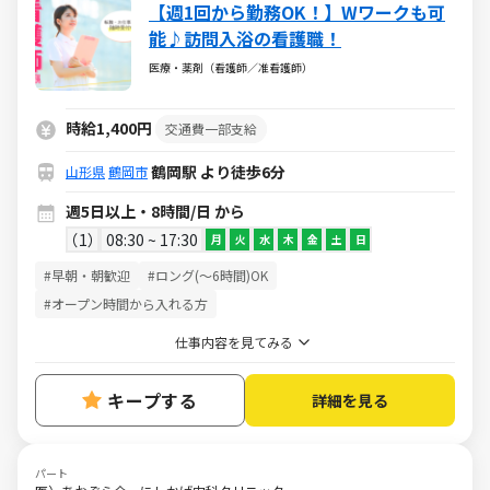
【週1回から勤務OK！】Wワークも可
能♪訪問入浴の看護職！
医療・薬剤（看護師／准看護師）
時給1,400円
交通費一部支給
鶴岡駅 より徒歩6分
山形県
鶴岡市
週5日以上・8時間/日 から
1
08:30 ~ 17:30
月
火
水
木
金
土
日
#早朝・朝歓迎
#ロング(～6時間)OK
#オープン時間から入れる方
仕事内容を見てみる
キープする
詳細を見る
パート