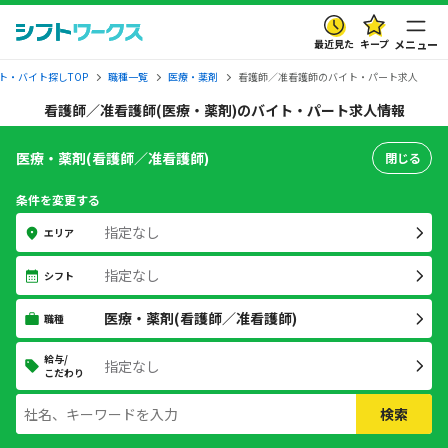
最近見た
キープ
メニュー
ト・バイト探しTOP
職種一覧
医療・薬剤
看護師／准看護師のバイト・パート求人
看護師／准看護師(医療・薬剤)のバイト・パート求人情報
医療・薬剤(看護師／准看護師)
閉じる
条件を変更する
指定なし
エリア
指定なし
シフト
医療・薬剤(看護師／准看護師)
職種
給与/
指定なし
こだわり
検索