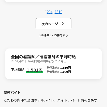
1
2
3
4
...
18
19
次のページ
366件中1 - 19件を表示
全国の看護師／准看護師の平均時給
※ 08月03日時点掲載の8件をもとに算出
最高時給
1,810円
1,501
平均時給
円
最低時給
1,029円
関連バイト
こだわり条件で全国のアルバイト、バイト、パート情報を探す