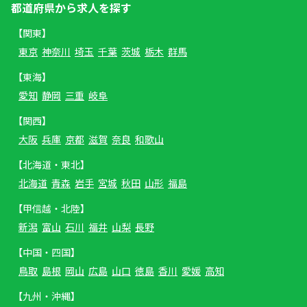
都道府県から求人を探す
【関東】
東京
神奈川
埼玉
千葉
茨城
栃木
群馬
【東海】
愛知
静岡
三重
岐阜
【関西】
大阪
兵庫
京都
滋賀
奈良
和歌山
【北海道・東北】
北海道
青森
岩手
宮城
秋田
山形
福島
【甲信越・北陸】
新潟
富山
石川
福井
山梨
長野
【中国・四国】
鳥取
島根
岡山
広島
山口
徳島
香川
愛媛
高知
【九州・沖縄】