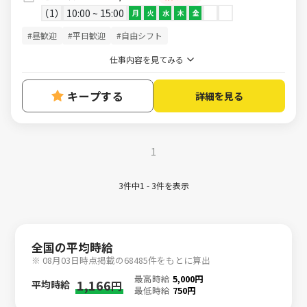
1
10:00 ~ 15:00
月
火
水
木
金
#昼歓迎
#平日歓迎
#自由シフト
仕事内容を見てみる
キープする
詳細を見る
1
3件中1 - 3件を表示
全国の平均時給
※ 08月03日時点掲載の68485件をもとに算出
最高時給
5,000円
1,166
平均時給
円
最低時給
750円