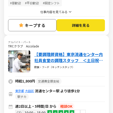
#昼歓迎
#平日歓迎
#固定シフト
仕事内容を見てみる
キープする
詳細を見る
アルバイト・パート
TRCクラブ Accolade
【要調理師資格】東京流通センター内
社員食堂の調理スタッフ ＜土日祝休
み！＞ 未経験OK
飲食・フード（キッチンスタッフ）
時給1,800円
交通費全額支給
流通センター駅 より徒歩1分
東京都
大田区
駅チカ
週2日以上・5時間/日 から
相談OK
1
10:00 ~ 15:00
月
火
水
木
金