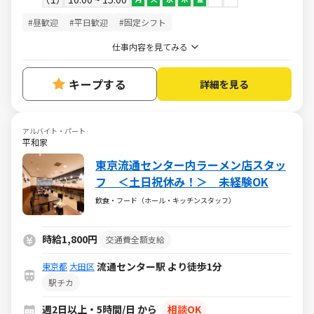
#昼歓迎
#平日歓迎
#固定シフト
仕事内容を見てみる
キープする
詳細を見る
アルバイト・パート
平和家
東京流通センター内ラーメン店スタッ
フ ＜土日祝休み！＞ 未経験OK
飲食・フード（ホール・キッチンスタッフ）
時給1,800円
交通費全額支給
流通センター駅 より徒歩1分
東京都
大田区
駅チカ
週2日以上・5時間/日 から
相談OK