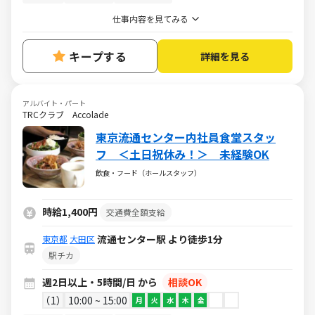
仕事内容を見てみる
キープする
詳細を見る
アルバイト・パート
TRCクラブ Accolade
東京流通センター内社員食堂スタッ
フ ＜土日祝休み！＞ 未経験OK
飲食・フード（ホールスタッフ）
時給1,400円
交通費全額支給
流通センター駅 より徒歩1分
東京都
大田区
駅チカ
週2日以上・5時間/日 から
相談OK
1
10:00 ~ 15:00
月
火
水
木
金