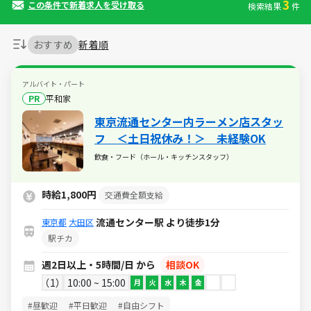
3
この条件で新着求人を受け取る
検索結果
件
おすすめ
新着順
アルバイト・パート
PR
平和家
東京流通センター内ラーメン店スタッ
フ ＜土日祝休み！＞ 未経験OK
飲食・フード（ホール・キッチンスタッフ）
時給1,800円
交通費全額支給
流通センター駅 より徒歩1分
東京都
大田区
駅チカ
週2日以上・5時間/日 から
相談OK
1
10:00 ~ 15:00
月
火
水
木
金
#昼歓迎
#平日歓迎
#自由シフト