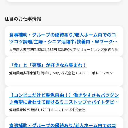
注目のお仕事情報
食事補助・グループの優待あり/老人ホーム内でのコ
ツコツ調理/主婦・シニア活躍中/扶養内・Wワークも
OK
大阪府大阪市港区 時給1,235円 SOMPOケアソリューションズ株式会社
「食」と「笑顔」が好きな方集まれ！
愛知県知多郡東浦町 時給1,150円 株式会社エストコーポレーション
【コンビニだけど髪色自由！】働きやすさもバツグン
♪希望に合わせて働けるミニストップ☆バイトデビュ
ーも大歓迎です！☆
愛知県安城市 時給1,170円 ミニストップ株式会社
食事補助・グループの優待あり/老人ホーム内でのコ