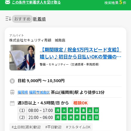
5
この条件で新着求人を受け取る
検索結果
件
おすすめ
新着順
アルバイト
株式会社セキュリティ秀穎 城南店
【期間限定 / 祝金5万円スピード支給】
嬉しい♪初日から日払いOKの警備のお
仕事
警備・セキュリティー（交通誘導・車両誘導）
日給 9,000円 ～ 10,500円
茶山(福岡県)駅 より徒歩13分
福岡県
福岡市城南区
週3日以上・4.5時間/日 から
相談OK
1
08:00 ~ 17:00
月
火
水
木
金
土
日
2
21:00 ~ 06:00
月
火
水
木
金
土
日
#土日祝(週末)歓迎
#平日歓迎
#フルタイムOK