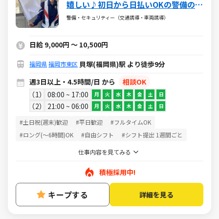
嬉しい♪初日から日払いOKの警備のお
仕事
警備・セキュリティー（交通誘導・車両誘導）
日給 9,000円 ～ 10,500円
貝塚(福岡県)駅 より徒歩9分
福岡県
福岡市東区
週3日以上・4.5時間/日 から
相談OK
1
08:00 ~ 17:00
月
火
水
木
金
土
日
2
21:00 ~ 06:00
月
火
水
木
金
土
日
#土日祝(週末)歓迎
#平日歓迎
#フルタイムOK
#ロング(～6時間)OK
#自由シフト
#シフト提出 1週間ごと
仕事内容を見てみる
積極採用中!
キープする
詳細を見る