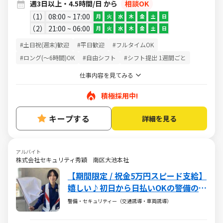
週3日以上・4.5時間/日 から
相談OK
1
08:00 ~ 17:00
月
火
水
木
金
土
日
2
21:00 ~ 06:00
月
火
水
木
金
土
日
#土日祝(週末)歓迎
#平日歓迎
#フルタイムOK
#ロング(～6時間)OK
#自由シフト
#シフト提出 1週間ごと
仕事内容を見てみる
積極採用中!
キープする
詳細を見る
アルバイト
株式会社セキュリティ秀穎 南区大池本社
【期間限定 / 祝金5万円スピード支給】
嬉しい♪初日から日払いOKの警備のお
仕事
警備・セキュリティー（交通誘導・車両誘導）