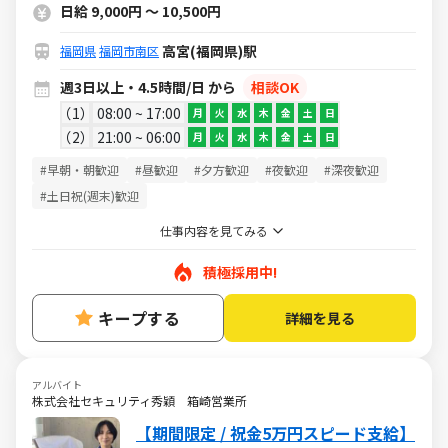
日給 9,000円 ～ 10,500円
高宮(福岡県)駅
福岡県
福岡市南区
週3日以上・4.5時間/日 から
相談OK
1
08:00 ~ 17:00
月
火
水
木
金
土
日
2
21:00 ~ 06:00
月
火
水
木
金
土
日
#早朝・朝歓迎
#昼歓迎
#夕方歓迎
#夜歓迎
#深夜歓迎
#土日祝(週末)歓迎
仕事内容を見てみる
積極採用中!
キープする
詳細を見る
アルバイト
株式会社セキュリティ秀穎 箱崎営業所
【期間限定 / 祝金5万円スピード支給】