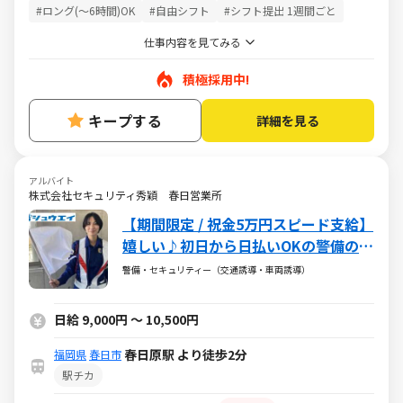
#ロング(～6時間)OK
#自由シフト
#シフト提出 1週間ごと
仕事内容を見てみる
積極採用中!
キープする
詳細を見る
アルバイト
株式会社セキュリティ秀穎 春日営業所
【期間限定 / 祝金5万円スピード支給】
嬉しい♪初日から日払いOKの警備のお
仕事
警備・セキュリティー（交通誘導・車両誘導）
日給 9,000円 ～ 10,500円
春日原駅 より徒歩2分
福岡県
春日市
駅チカ