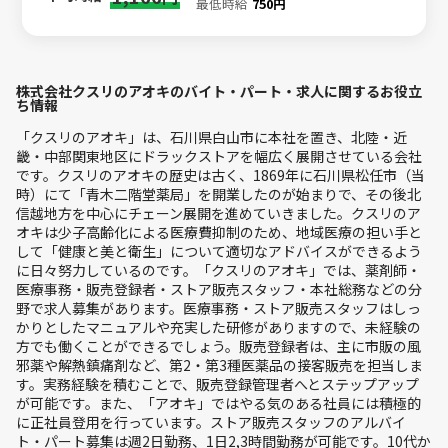
最低時給
750円
株式会社クスリのアオキのバイト・パート・求人に関するお役立
ち情報
「クスリのアオキ」は、石川県白山市に本社を置き、北陸・近
畿・中部関東地区にドラックストアを幅広く展開させている会社
です。クスリのアオキの歴史は古く、1869年に石川県松任市（当
時）にて「青木二階堂薬局」を開業したのが始まりで、その後北
信越地方を中心にチェーン展開を進めていきました。クスリのア
オキは少子高齢化による医療費抑制のため、地域医療の担い手と
して「健康と美と衛生」について適切なアドバイスができるよう
に日々努力しているのです。「クスリのアオキ」では、薬剤師・
医療事務・販売登録者・ストア販売スタッフ・本社総務などの分
野で求人募集があります。医療事務・ストア販売スタッフはしっ
かりとしたマニュアルや充実した研修がありますので、未経験の
方でも働くことができるでしょう。販売登録者は、主に市販の風
邪薬や解熱鎮痛剤など、第2・第3種医薬品の接客販売を担当しま
す。実務経験を積むことで、販売登録管理者へとステップアップ
が可能です。また、「アオキ」ではやる気のある社員には積極的
に正社員登用を行っています。ストア販売スタッフのアルバイ
ト・パート募集は週2日勤務、1日2,3時間勤務が可能です。10代か