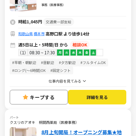
格・未経験から挑戦できる安心の環境
事務（医療事務）
／週5日・1日5h～・日祝休み
時給1,045円
交通費一部支給
高野口駅 より徒歩14分
和歌山県
橋本市
週5日以上・5時間/日 から
相談OK
1
08:30 ~ 17:30
月
火
水
木
金
土
#早朝・朝歓迎
#昼歓迎
#夕方歓迎
#フルタイムOK
#ロング(～6時間)OK
#固定シフト
仕事内容を見てみる
キープする
詳細を見る
パート
クスリのアオキ 桐間西薬局（医療事務）
8月上旬開局！オープニング募集★地