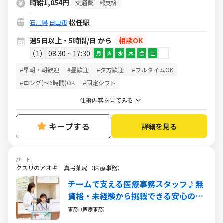
時給1,054円
交通費一部支給
松任駅
石川県
白山市
週5日以上・5時間/日 から
相談OK
1
08:30 ~ 17:30
月
火
水
木
金
土
#早朝・朝歓迎
#昼歓迎
#夕方歓迎
#フルタイムOK
#ロング(～6時間)OK
#固定シフト
仕事内容を見てみる
キープする
詳細を見る
パート
クスリのアオキ 真弓薬局（医療事務）
チームで支える医療事務スタッフ♪無
資格・未経験から挑戦できる安心の環
境／週5日・1日5h～・日祝休み
事務（医療事務）