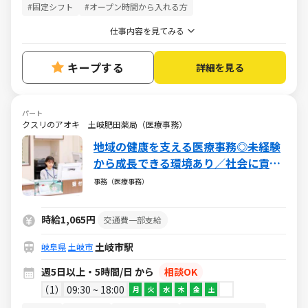
#固定シフト
#オープン時間から入れる方
仕事内容を見てみる
キープする
詳細を見る
パート
クスリのアオキ 土岐肥田薬局（医療事務）
地域の健康を支える医療事務◎未経験
から成長できる環境あり／社会に貢献
できるやりがいある仕事／週5日・1日
事務（医療事務）
5h～・日祝休み
時給1,065円
交通費一部支給
土岐市駅
岐阜県
土岐市
週5日以上・5時間/日 から
相談OK
1
09:30 ~ 18:00
月
火
水
木
金
土