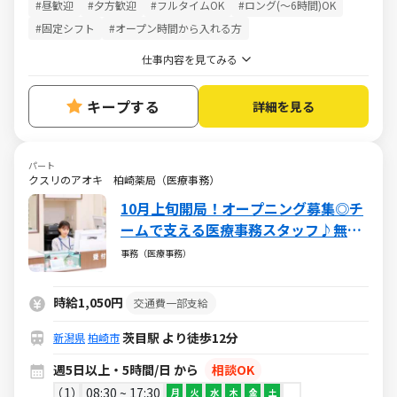
#昼歓迎
#夕方歓迎
#フルタイムOK
#ロング(～6時間)OK
#固定シフト
#オープン時間から入れる方
仕事内容を見てみる
キープする
詳細を見る
パート
クスリのアオキ 柏崎薬局（医療事務）
10月上旬開局！オープニング募集◎チ
ームで支える医療事務スタッフ♪無資
格・未経験から挑戦できる安心の環境
事務（医療事務）
／週5日・1日5h～・日祝休み
時給1,050円
交通費一部支給
茨目駅 より徒歩12分
新潟県
柏崎市
週5日以上・5時間/日 から
相談OK
1
08:30 ~ 17:30
月
火
水
木
金
土