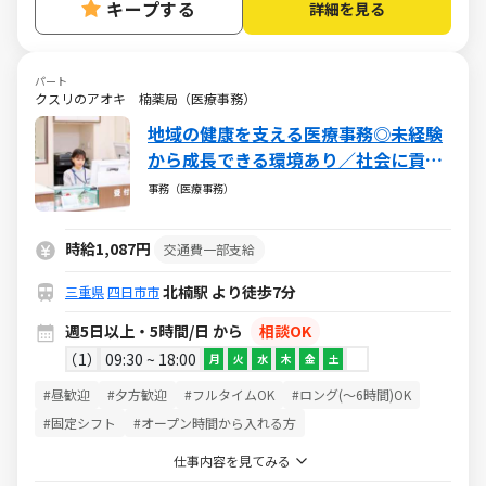
キープする
詳細を見る
パート
クスリのアオキ 楠薬局（医療事務）
地域の健康を支える医療事務◎未経験
から成長できる環境あり／社会に貢献
できるやりがいある仕事／週5日・1日
事務（医療事務）
5h～・日祝休み
時給1,087円
交通費一部支給
北楠駅 より徒歩7分
三重県
四日市市
週5日以上・5時間/日 から
相談OK
1
09:30 ~ 18:00
月
火
水
木
金
土
#昼歓迎
#夕方歓迎
#フルタイムOK
#ロング(～6時間)OK
#固定シフト
#オープン時間から入れる方
仕事内容を見てみる