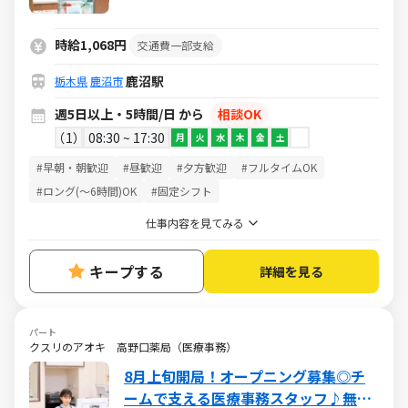
時給1,068円
交通費一部支給
鹿沼駅
栃木県
鹿沼市
週5日以上・5時間/日 から
相談OK
1
08:30 ~ 17:30
月
火
水
木
金
土
#早朝・朝歓迎
#昼歓迎
#夕方歓迎
#フルタイムOK
#ロング(～6時間)OK
#固定シフト
仕事内容を見てみる
キープする
詳細を見る
パート
クスリのアオキ 高野口薬局（医療事務）
8月上旬開局！オープニング募集◎チ
ームで支える医療事務スタッフ♪無資