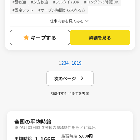
#昼歓迎
#夕方歓迎
#フルタイムOK
#ロング(～6時間)OK
#固定シフト
#オープン時間から入れる方
仕事内容を見てみる
キープする
詳細を見る
1
2
3
4
...
18
19
次のページ
368件中1 - 19件を表示
全国の平均時給
※ 08月03日時点掲載の68485件をもとに算出
最高時給
5,000円
1,166
平均時給
円