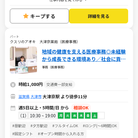
キープする
詳細を見る
パート
クスリのアオキ 大津京薬局（医療事務）
地域の健康を支える医療事務◎未経験
から成長できる環境あり／社会に貢献
できるやりがいある仕事／週5日・1日
事務（医療事務）
5h～・日祝休み
時給1,080円
交通費一部支給
大津京駅 より徒歩11分
滋賀県
大津市
週5日以上・5時間/日 から
相談OK
1
10:30 ~ 19:00
月
火
水
木
金
土
#昼歓迎
#夕方歓迎
#フルタイムOK
#ロング(～6時間)OK
#固定シフト
#オープン時間から入れる方