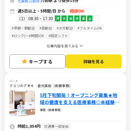
八街駅 より徒歩15分
千葉県
八街市
週5日以上・5時間/日 から
相談OK
1
08:30 ~ 17:30
月
火
水
木
金
土
#早朝・朝歓迎
#昼歓迎
#夕方歓迎
#フルタイムOK
#ロング(～6時間)OK
#固定シフト
仕事内容を見てみる
キープする
詳細を見る
パート
クスリのアオキ 倉光薬局（医療事務）
5月下旬開局！オープニング募集★地
域の健康を支える医療事務◎未経験か
ら成長できる環境あり／社会に貢献で
事務（医療事務）
きるやりがいある仕事／週5日・1日5h
～・日祝休み
時給1,054円
交通費一部支給