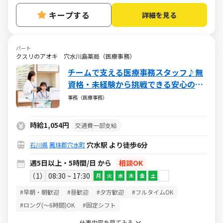
キープする
詳細を見る
パート
クスリのアオキ 穴水川島薬局（医療事務）
チームで支える医療事務スタッフ♪無
資格・未経験から挑戦できる安心の環
境／週5日・1日5h～・日祝休み
事務（医療事務）
時給1,054円
交通費一部支給
穴水駅 より徒歩6分
石川県
鳳珠郡穴水町
週5日以上・5時間/日 から
相談OK
1
08:30 ~ 17:30
月
火
水
木
金
土
#早朝・朝歓迎
#昼歓迎
#夕方歓迎
#フルタイムOK
#ロング(～6時間)OK
#固定シフト
仕事内容を見てみる