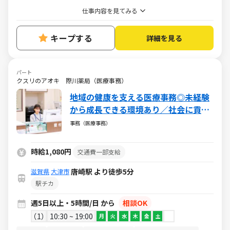
仕事内容を見てみる
キープする
詳細を見る
パート
クスリのアオキ 際川薬局（医療事務）
地域の健康を支える医療事務◎未経験
から成長できる環境あり／社会に貢献
できるやりがいある仕事／週5日・1日
事務（医療事務）
5h～・日祝休み
時給1,080円
交通費一部支給
唐崎駅 より徒歩5分
滋賀県
大津市
駅チカ
週5日以上・5時間/日 から
相談OK
1
10:30 ~ 19:00
月
火
水
木
金
土