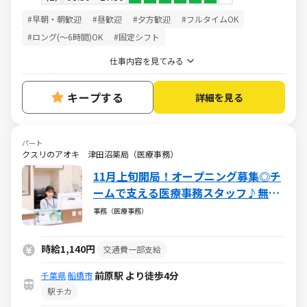
#早朝・朝歓迎
#昼歓迎
#夕方歓迎
#フルタイムOK
#ロング(～6時間)OK
#固定シフト
仕事内容を見てみる
キープする
詳細を見る
パート
クスリのアオキ 津田沼薬局（医療事務）
11月上旬開局！オープニング募集◎チ
ームで支える医療事務スタッフ♪無資
格・未経験から挑戦できる安心の環境
事務（医療事務）
／週5日・1日5h～・日祝休み
時給1,140円
交通費一部支給
前原駅 より徒歩4分
千葉県
船橋市
駅チカ