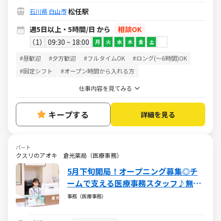
松任駅
石川県
白山市
週5日以上・5時間/日 から
相談OK
1
09:30 ~ 18:00
月
火
水
木
金
土
#昼歓迎
#夕方歓迎
#フルタイムOK
#ロング(～6時間)OK
#固定シフト
#オープン時間から入れる方
仕事内容を見てみる
キープする
詳細を見る
パート
クスリのアオキ 倉光薬局（医療事務）
5月下旬開局！オープニング募集◎チ
ームで支える医療事務スタッフ♪無資
格・未経験から挑戦できる安心の環境
事務（医療事務）
／週5日・1日5h～・日祝休み