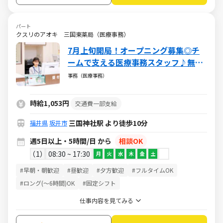
パート
クスリのアオキ 三国東薬局（医療事務）
7月上旬開局！オープニング募集◎チ
ームで支える医療事務スタッフ♪無資
格・未経験から挑戦できる安心の環境
事務（医療事務）
／週5日・1日5h～・日祝休み
時給1,053円
交通費一部支給
三国神社駅 より徒歩10分
福井県
坂井市
週5日以上・5時間/日 から
相談OK
1
08:30 ~ 17:30
月
火
水
木
金
土
#早朝・朝歓迎
#昼歓迎
#夕方歓迎
#フルタイムOK
#ロング(～6時間)OK
#固定シフト
仕事内容を見てみる