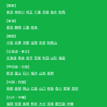
【関東】
東京
神奈川
埼玉
千葉
茨城
栃木
群馬
【東海】
愛知
静岡
三重
岐阜
【関西】
大阪
兵庫
京都
滋賀
奈良
和歌山
【北海道・東北】
北海道
青森
岩手
宮城
秋田
山形
福島
【甲信越・北陸】
新潟
富山
石川
福井
山梨
長野
【中国・四国】
鳥取
島根
岡山
広島
山口
徳島
香川
愛媛
高知
【九州・沖縄】
福岡
佐賀
長崎
熊本
大分
宮崎
鹿児島
沖縄