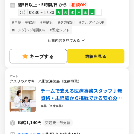
週5日以上・5時間/日 から
相談OK
1
08:30 ~ 17:30
月
火
水
木
金
土
#早朝・朝歓迎
#昼歓迎
#夕方歓迎
#フルタイムOK
#ロング(～6時間)OK
#固定シフト
仕事内容を見てみる
キープする
詳細を見る
パート
クスリのアオキ 八街文違薬局（医療事務）
チームで支える医療事務スタッフ♪無
資格・未経験から挑戦できる安心の環
境／週5日・1日5h～・日祝休み
事務（医療事務）
時給1,140円
交通費一部支給