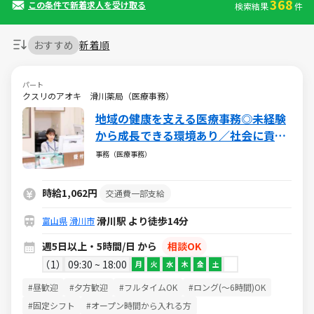
368
この条件で新着求人を受け取る
検索結果
件
おすすめ
新着順
パート
クスリのアオキ 滑川薬局（医療事務）
地域の健康を支える医療事務◎未経験
から成長できる環境あり／社会に貢献
できるやりがいある仕事／週5日・1日
事務（医療事務）
5h～・日祝休み
時給1,062円
交通費一部支給
滑川駅 より徒歩14分
富山県
滑川市
週5日以上・5時間/日 から
相談OK
1
09:30 ~ 18:00
月
火
水
木
金
土
#昼歓迎
#夕方歓迎
#フルタイムOK
#ロング(～6時間)OK
#固定シフト
#オープン時間から入れる方