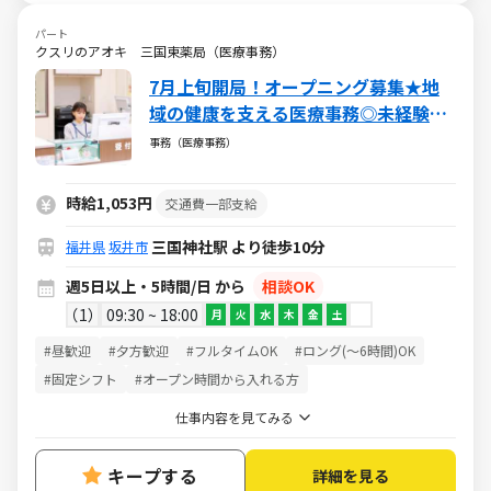
パート
クスリのアオキ 三国東薬局（医療事務）
7月上旬開局！オープニング募集★地
域の健康を支える医療事務◎未経験か
ら成長できる環境あり／社会に貢献で
事務（医療事務）
きるやりがいある仕事／週5日・1日5h
～・日祝休み
時給1,053円
交通費一部支給
三国神社駅 より徒歩10分
福井県
坂井市
週5日以上・5時間/日 から
相談OK
1
09:30 ~ 18:00
月
火
水
木
金
土
#昼歓迎
#夕方歓迎
#フルタイムOK
#ロング(～6時間)OK
#固定シフト
#オープン時間から入れる方
仕事内容を見てみる
キープする
詳細を見る