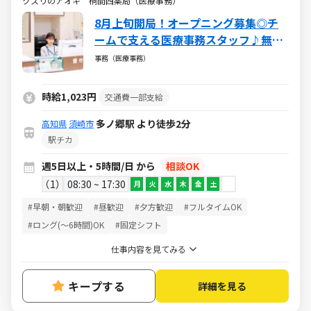
クスリのアオキ 桐間西薬局（医療事務）
8月上旬開局！オープニング募集◎チ
ームで支える医療事務スタッフ♪無資
格・未経験から挑戦できる安心の環境
事務（医療事務）
／週5日・1日5h～・日祝休み
時給1,023円
交通費一部支給
多ノ郷駅 より徒歩2分
高知県
須崎市
駅チカ
週5日以上・5時間/日 から
相談OK
1
08:30 ~ 17:30
月
火
水
木
金
土
#早朝・朝歓迎
#昼歓迎
#夕方歓迎
#フルタイムOK
#ロング(～6時間)OK
#固定シフト
仕事内容を見てみる
キープする
詳細を見る