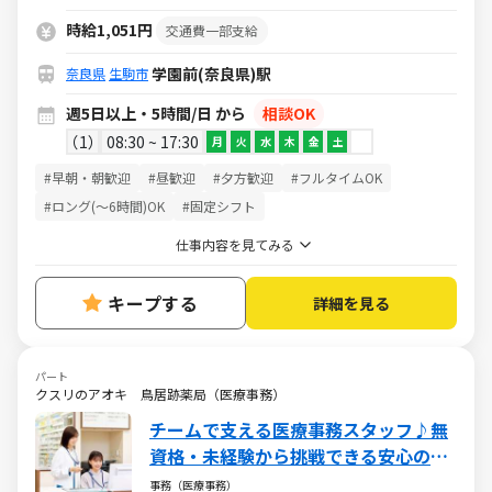
時給1,051円
交通費一部支給
学園前(奈良県)駅
奈良県
生駒市
週5日以上・5時間/日 から
相談OK
1
08:30 ~ 17:30
月
火
水
木
金
土
#早朝・朝歓迎
#昼歓迎
#夕方歓迎
#フルタイムOK
#ロング(～6時間)OK
#固定シフト
仕事内容を見てみる
キープする
詳細を見る
パート
クスリのアオキ 鳥居跡薬局（医療事務）
チームで支える医療事務スタッフ♪無
資格・未経験から挑戦できる安心の環
境／週5日・1日5h～・日祝休み
事務（医療事務）