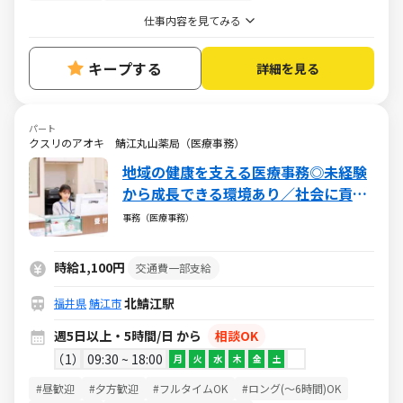
仕事内容を見てみる
キープする
詳細を見る
パート
クスリのアオキ 鯖江丸山薬局（医療事務）
地域の健康を支える医療事務◎未経験
から成長できる環境あり／社会に貢献
できるやりがいある仕事／週5日・1日
事務（医療事務）
5h～・日祝休み
時給1,100円
交通費一部支給
北鯖江駅
福井県
鯖江市
週5日以上・5時間/日 から
相談OK
1
09:30 ~ 18:00
月
火
水
木
金
土
#昼歓迎
#夕方歓迎
#フルタイムOK
#ロング(～6時間)OK