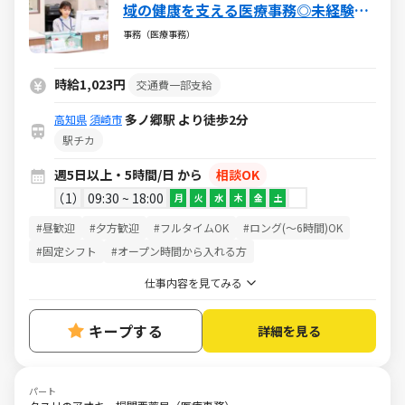
域の健康を支える医療事務◎未経験か
ら成長できる環境あり／社会に貢献で
事務（医療事務）
きるやりがいある仕事／週5日・1日5h
～・日祝休み
時給1,023円
交通費一部支給
多ノ郷駅 より徒歩2分
高知県
須崎市
駅チカ
週5日以上・5時間/日 から
相談OK
1
09:30 ~ 18:00
月
火
水
木
金
土
#昼歓迎
#夕方歓迎
#フルタイムOK
#ロング(～6時間)OK
#固定シフト
#オープン時間から入れる方
仕事内容を見てみる
キープする
詳細を見る
パート