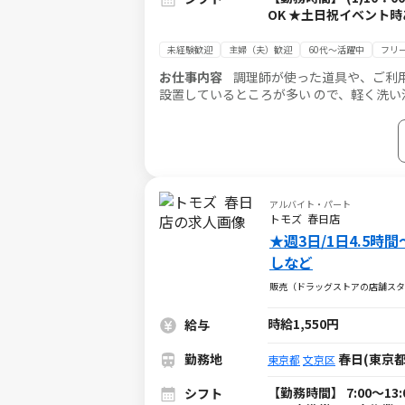
OK ★土日祝イベント
未経験歓迎
主婦（夫）歓迎
60代～活躍中
フリ
お仕事内容
調理師が使った道具や、ご利用
設置しているところが多い ので、軽く洗い
ん。 ★パート経験が初めての方も活躍中！
アルバイト・パート
トモズ 春日店
★週3日/1日4.5
しなど
販売（ドラッグストアの店舗スタ
時給1,550円
給与
勤務地
春日(東京都
東京都
文京区
【勤務時間】 7:00～13:
シフト