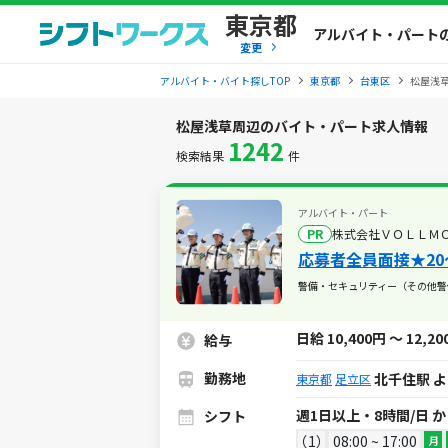
東京都
アルバイト・パート
変更
アルバイト・バイト探しTOP
東京都
台東区
松屋浅
松屋浅草周辺のバイト・パート求人情報
1242
検索結果
件
アルバイト・パート
PR
株式会社ＶＯＬＬＭ
応募者全員面接★20
警備・セキュリティー（その他警
日給 10,400円 ～ 12,2
給与
勤務地
北千住駅 
東京都
足立区
週1日以上・8時間/日 
シフト
1
08:00 ~ 17:00
月