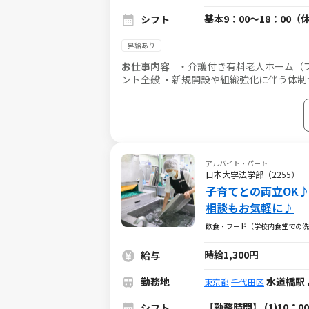
基本9：00～18：00（
シフト
昇給あり
お仕事内容
・介護付き有料老人ホーム（
ント全般 ・新規開設や組織強化に伴う体制
指した他事業所（機関）の訪問 ・売上、稼
アルバイト・パート
日本大学法学部（2255）
子育てとの両立OK
相談もお気軽に♪
飲食・フード（学校内食堂での
時給1,300円
給与
勤務地
水道橋駅
東京都
千代田区
【勤務時間】 (1)10：
シフト