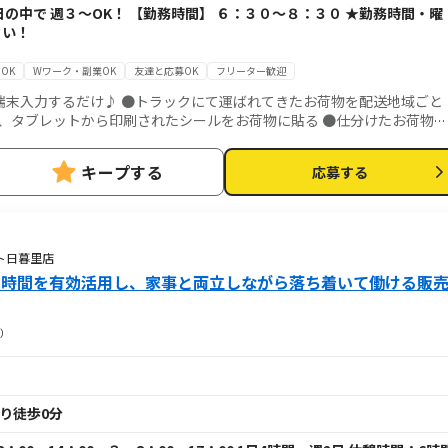
の中で 週３～OK！ 【勤務時間】 ６：３０～８：３０ ★勤務時間・曜
さい！
OK
Wワーク・副業OK
友達と応募OK
フリーター歓迎
にて運ばれてきたお荷物を配送地域ごと
、タブレットから印刷されたシールをお荷物に貼る ●仕分けたお荷物を
キープする
応募する
ト日暮里店
の時間を有効活用し、家事と両立しながら落ち着いて働ける販
）
より徒歩0分