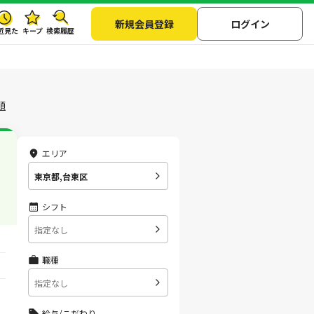
新規会員登録
ログイン
近見た
キープ
検索履歴
順
エリア
東京都,台東区
シフト
指定なし
職種
指定なし
給与/こだわり