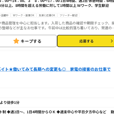
 8：00～14：00、３ 8：00～17：00 1日4時間、週2日 休憩時間：6時
5分以上、8時間を超える労働に対して1時間以上 Ｗワーク、学生歓迎
～活躍中
Wワーク・副業OK
友達と応募OK
フリーター歓迎
や商品管理を中心に担当します。入荷した商品の確認や期限チェック、
の整頓などが主なお仕事です。午前中は比較的落ち着いており、常連の
久しぶりのお仕事や接客が初めての方も、無理なく始められる環境です
キープする
応募する
バイト★働いてみて長期への変更も◎ 家電の接客のお仕事で
 より徒歩1分
でシフト制 ◆週2日～、1日4時間からＯＫ ◆週末中心や平日夕方中心など 