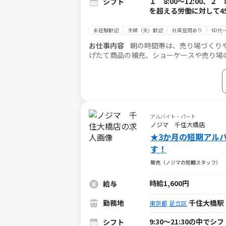
１ 8:00～12:00、２
シフト
を超える労働に対して4
未経験歓迎
主婦（夫）歓迎
社員登用あり
60代
お仕事内容
朝の時間帯は、売り場づくり
げたて商品の補充、ショーケースや売り場
客様と会話を楽しみながら対応できます。
アルバイト・パート
ノジマ 千住大橋店
★3か月の短期アル
す！
販売（ノジマの短期スタッフ）
時給1,600円
給与
勤務地
千住大橋駅
東京都
足立区
9:30～21:30の中
シフト