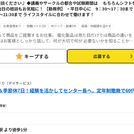
談ください♪ ◆講義やサークルの都合や試験期間は もちろんシフト
日の相談もお気軽に！ 【勤務例】 ・平日中心に 9：30～17：30まで
0～21:30まで ライフスタイルに合わせて働けます！
社員登用あり
短期バイトOK
Wワーク・副業OK
英語・外国語を活かす
って商品をご提案するお仕事。 電化製品は見た目だけでは商品の違いを
はお客様としっかり話して、何が大切で何が 必要ないかを知ることから
こそ、お客様との信頼も生まれる仕事です。
キープする
応募する
きり（デイサービス）
＆季節休7日！経験を活かしてセンター長へ。定年制撤廃で60
理者）
駅 より徒歩1分