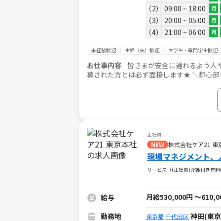
2
09:00 ~ 18:00
月
3
20:00 ~ 05:00
月
4
21:00 ~ 06:00
月
未経験歓迎
主婦（夫）歓迎
大学生・専門学生歓迎
お仕事内容
皆さまが安全に通れるよう人
募された方とは必ず面接します★ ＼都心部を中心として関東全域にお仕事多数あり／ 首都圏から北関東まで幅広い
エリアに勤務地がたくさん！ ご希望のエリ
アでのお仕事も見つかるかも？ まずはお
正社員
NEW
株式会社ケア21 東
現場マネジメント、
サービス（(正社員)介護付き有
月給530,000円
～
610,
給与
勤務地
神田(東京
東京都
千代田区