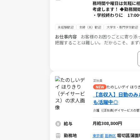
務時間や曜日は気軽に相
考慮します！ ◆勤務開始
・学校終わりに 17:0
未経験歓迎
主婦（夫）歓迎
大学生・専門学生歓迎
お仕事内容
お客様のお困りごとに寄り添
把握することは難しい。 だからこそ、まず
始めます。お話しを聞いて 対応するから
正社員
NEW
たのしいデイ ほり
【高収入】日勤のみ
も活躍中◎
介護（(正社員)デイサービスの管
月給308,800円
給与
勤務地
堀切菖蒲園
東京都
葛飾区