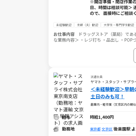
※開店準備・閉店作業の
日、時間は相談可能＞ 
ので、 面接時にご相談くださ
未経験歓迎
主婦（夫）歓迎
大学生・専門学生歓迎
お仕事内容
ドラッグストア（薬局）である「T
な業務内容＞ ・レジ打ち ・品出し ・POP
派遣社員
ヤマト・スタッフ・サプライ
＜未経験歓迎＞早朝
土日のみも可！
倉庫内・軽作業（文京区内の朝仕
時給1,400円
給与
勤務地
後楽園駅 
東京都
文京区