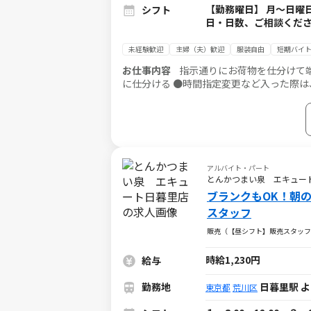
【勤務曜日】 月～日曜日
シフト
日・日数、ご相談くだ
未経験歓迎
主婦（夫）歓迎
服装自由
短期バイト
お仕事内容
指示通りにお荷物を仕分けて端末入力するだけ♪ ●トラック
に仕分ける ●時間指定変更など入った際は
トラックに積み込む
アルバイト・パート
とんかつまい泉 エキュー
ブランクもOK！朝
スタッフ
販売（【昼シフト】販売スタッフ
時給1,230円
給与
勤務地
日暮里駅 
東京都
荒川区