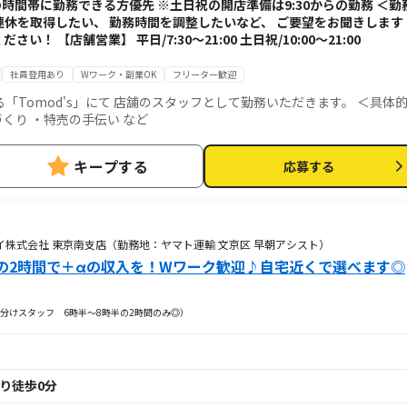
時間帯に勤務できる方優先 ※土日祝の開店準備は9:30からの勤務 ＜勤
連休を取得したい、 勤務時間を調整したいなど、 ご要望をお聞きします
い！ 【店舗営業】 平日/7:30～21:00 土日祝/10:00～21:00
社員登用あり
Wワーク・副業OK
フリーター歓迎
omod's」にて 店舗のスタッフとして勤務いただきます。 ＜具体的
づくり ・特売の手伝い など
キープする
応募する
株式会社 東京南支店（勤務地：ヤマト運輸 文京区 早朝アシスト）
の2時間で＋αの収入を！Wワーク歓迎♪自宅近くで選べます◎
分けスタッフ 6時半～8時半の2時間のみ◎）
より徒歩0分