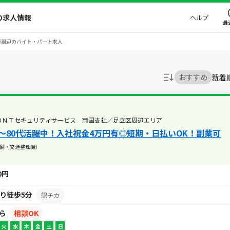
の求人情報
ヘルプ
最
草周辺のバイト・パート求人
おすすめ
新着
ＯＮＴセキュリティサービス 両国支社／足立区周辺エリア
～80代活躍中！入社祝金4万円有◎短期・日払いOK！副業可
備・交通整理職）
00円
より徒歩5分
駅チカ
から
相談OK
火
水
木
金
土
日