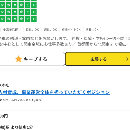
火
水
木
金
土
日
火
水
木
金
土
日
火
水
木
金
土
日
中高年活躍中
日払いOK
週払いOK
短期バイトOK
扶養内OK
や車の誘導・案内などをお願いします。 経験・年齢・学歴は一切不問！
アに合わせてお仕事をご紹介できます！ 自分の最寄り駅やよく行くエリ
気軽にご応募・ご相談ください！
キープする
応募する
京本社
人材育成、事業運営全体を担っていただくポジション
料老人ホームのマネジメント/課長）
000円
都)駅 より徒歩1分