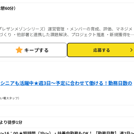
休憩60分）
プレザンメゾンシリーズ）運営管理 ・メンバーの育成、評価、マネジメ
づくり ・他部署と連携した課題解決、プロジェクト推進 ・新規獲得を
働率などの数値管理 ・採用面接、会議等
キープする
応募する
♪シニアも活躍中★週3日～予定に合わせて働ける！勤務日数の
洗い場スタッフ）
 より徒歩1分
00～16：00 ★短時間（3h～）・扶養内勤務もOK！ 【勤務日数】 週2日