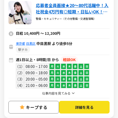
応募者全員面接★20～80代活躍中！入
社祝金4万円有◎短期・日払いOK！副
業可
警備・セキュリティー（その他警備・交通整理職）
日給 10,400円 ～ 12,200円
中目黒駅 より徒歩5分
東京都
目黒区
駅チカ
週1日以上・8時間/日 から
相談OK
1
08:00 ~ 17:00
月
火
水
木
金
土
日
2
09:00 ~ 18:00
月
火
水
木
金
土
日
3
20:00 ~ 05:00
月
火
水
木
金
土
日
4
21:00 ~ 06:00
月
火
水
木
金
土
日
仕事内容を見てみる
キープする
詳細を見る