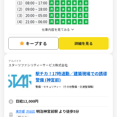
1
08:00 ~ 17:00
月
火
水
木
金
土
日
2
09:00 ~ 18:00
月
火
水
木
金
土
日
3
20:00 ~ 05:00
月
火
水
木
金
土
日
4
21:00 ~ 06:00
月
火
水
木
金
土
日
仕事内容を見てみる
キープする
詳細を見る
アルバイト
スターツファシリティーサービス株式会社
駅チカ！17時退勤／建築現場での誘導
警備 (神宮前)
警備・セキュリティー（その他警備・交通整理職）
日給12,000円
明治神宮前駅 より徒歩5分
東京都
渋谷区