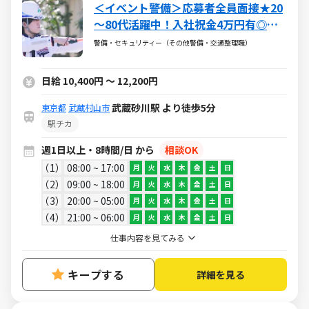
＜イベント警備＞応募者全員面接★20
～80代活躍中！入社祝金4万円有◎短
期・日払いOK！副業可
警備・セキュリティー（その他警備・交通整理職）
日給 10,400円 ～ 12,200円
武蔵砂川駅 より徒歩5分
東京都
武蔵村山市
駅チカ
週1日以上・8時間/日 から
相談OK
1
08:00 ~ 17:00
月
火
水
木
金
土
日
2
09:00 ~ 18:00
月
火
水
木
金
土
日
3
20:00 ~ 05:00
月
火
水
木
金
土
日
4
21:00 ~ 06:00
月
火
水
木
金
土
日
仕事内容を見てみる
キープする
詳細を見る