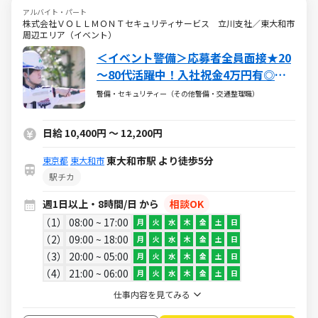
アルバイト・パート
株式会社ＶＯＬＬＭＯＮＴセキュリティサービス 立川支社／東大和市
周辺エリア（イベント）
＜イベント警備＞応募者全員面接★20
～80代活躍中！入社祝金4万円有◎短
期・日払いOK！副業可
警備・セキュリティー（その他警備・交通整理職）
日給 10,400円 ～ 12,200円
東大和市駅 より徒歩5分
東京都
東大和市
駅チカ
週1日以上・8時間/日 から
相談OK
1
08:00 ~ 17:00
月
火
水
木
金
土
日
2
09:00 ~ 18:00
月
火
水
木
金
土
日
3
20:00 ~ 05:00
月
火
水
木
金
土
日
4
21:00 ~ 06:00
月
火
水
木
金
土
日
仕事内容を見てみる