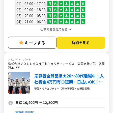
1
08:00 ~ 17:00
月
火
水
木
金
土
日
2
09:00 ~ 18:00
月
火
水
木
金
土
日
3
20:00 ~ 05:00
月
火
水
木
金
土
日
4
21:00 ~ 06:00
月
火
水
木
金
土
日
仕事内容を見てみる
キープする
詳細を見る
アルバイト・パート
株式会社ＶＯＬＬＭＯＮＴセキュリティサービス 両国支社／荒川区周
辺エリア
応募者全員面接★20～80代活躍中！入
社祝金4万円有◎短期・日払いOK！副
業可
警備・セキュリティー（その他警備・交通整理職）
日給 10,400円 ～ 12,200円
東京都
荒川区