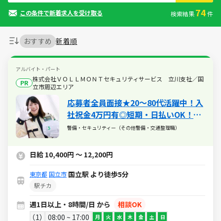
74
この条件で新着求人を受け取る
検索結果
件
おすすめ
新着順
アルバイト・パート
株式会社ＶＯＬＬＭＯＮＴセキュリティサービス 立川支社／国
PR
立市周辺エリア
応募者全員面接★20～80代活躍中！入
社祝金4万円有◎短期・日払いOK！副
業可
警備・セキュリティー（その他警備・交通整理職）
日給 10,400円 ～ 12,200円
国立駅 より徒歩5分
東京都
国立市
駅チカ
週1日以上・8時間/日 から
相談OK
1
08:00 ~ 17:00
月
火
水
木
金
土
日