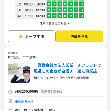
2
09:00 ~ 18:00
月
火
水
木
金
土
日
3
20:00 ~ 05:00
月
火
水
木
金
土
日
4
21:00 ~ 06:00
月
火
水
木
金
土
日
仕事内容を見てみる
キープする
詳細を見る
契約社員
株式会社アコヤ(営業)
＼警備会社の法人営業／★フラットで
風通しの良さが自慢★一緒に事業拡大
を目指す仲間募集 ★業界未経験OK！
警備・セキュリティー（その他警備・交通整理職）
若手活躍中！ ★昇給＆ボーナス有！★
大手取引多数の安定企業
月給250,000円
交通費全額支給
東京都
台東区
週5日以上・8時間/日 から