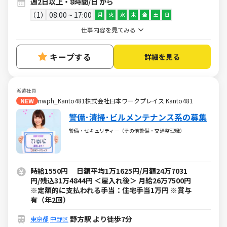
週2日以上・8時間/日 から
1
08:00 ~ 17:00
月
火
水
木
金
土
日
仕事内容を見てみる
キープする
詳細を見る
派遣社員
NEW
nwph_Kanto481株式会社日本ワークプレイス Kanto481
警備･清掃･ビルメンテナンス系の募集
警備・セキュリティー（その他警備・交通整理職）
時給1550円 日額平均1万1625円/月額24万7031
円/残込31万4844円 ＜雇入れ後＞ 月給26万7500円
※定額的に支払われる手当：住宅手当1万円 ※賞与
有（年2回）
野方駅 より徒歩7分
東京都
中野区