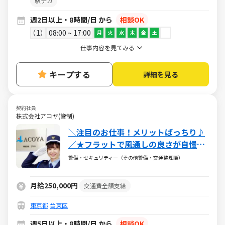
駅チカ
週2日以上・8時間/日 から
相談OK
1
08:00 ~ 17:00
月
火
水
木
金
土
仕事内容を見てみる
キープする
詳細を見る
契約社員
株式会社アコヤ(管制)
＼注目のお仕事！メリットばっちり♪
／★フラットで風通しの良さが自慢★
資格取得応援でキャリアUPサポート
警備・セキュリティー（その他警備・交通整理職）
★業界未経験OK！若手活躍中！ ★昇
給＆ボーナス有！★大手取引多数の安
月給250,000円
交通費全額支給
定企業
東京都
台東区
週5日以上・8時間/日 から
相談OK