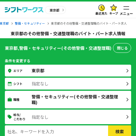
東京都
最近見た
キープ
メニュー
東京都
警備・セキュリティー
東京都のその他警備・交通整理職のバイト・パート求人
東京都のその他警備・交通整理職のバイト・パート求人情報
東京都,警備・セキュリティー(その他警備・交通整理職)
閉じる
条件を変更する
東京都
エリア
指定なし
シフト
警備・セキュリティー(その他警備・交通整理
職種
職)
給与/
指定なし
こだわり
検索