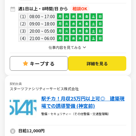
週1日以上・8時間/日 から
相談OK
1
08:00 ~ 17:00
月
火
水
木
金
土
日
2
09:00 ~ 18:00
月
火
水
木
金
土
日
3
20:00 ~ 05:00
月
火
水
木
金
土
日
4
21:00 ~ 06:00
月
火
水
木
金
土
日
仕事内容を見てみる
キープする
詳細を見る
契約社員
スターツファシリティーサービス株式会社
駅チカ！月収25万円以上可◎ 建築現
場での誘導警備 (神宮前)
警備・セキュリティー（その他警備・交通整理職）
日給12,000円