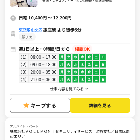
警備・セキュリティー（その他警備・交通整理職）
日給 10,400円 ～ 12,200円
銀座駅 より徒歩5分
東京都
中央区
駅チカ
週1日以上・8時間/日 から
相談OK
1
08:00 ~ 17:00
月
火
水
木
金
土
日
2
09:00 ~ 18:00
月
火
水
木
金
土
日
3
20:00 ~ 05:00
月
火
水
木
金
土
日
4
21:00 ~ 06:00
月
火
水
木
金
土
日
仕事内容を見てみる
キープする
詳細を見る
アルバイト・パート
株式会社ＶＯＬＬＭＯＮＴセキュリティサービス 渋谷支社／目黒区周
辺エリア