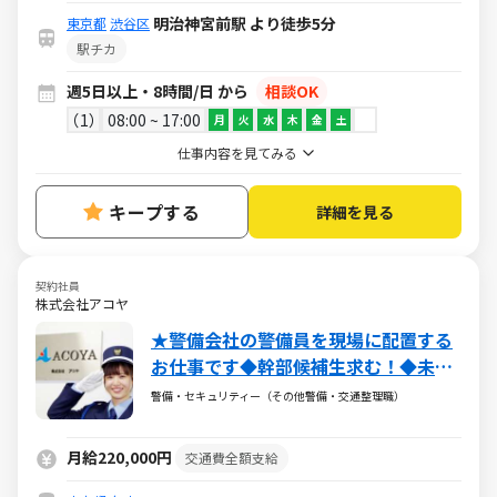
明治神宮前駅 より徒歩5分
東京都
渋谷区
駅チカ
週5日以上・8時間/日 から
相談OK
1
08:00 ~ 17:00
月
火
水
木
金
土
仕事内容を見てみる
キープする
詳細を見る
契約社員
株式会社アコヤ
★警備会社の警備員を現場に配置する
お仕事です◆幹部候補生求む！◆未経
験者歓迎・学歴不
警備・セキュリティー（その他警備・交通整理職）
問！ ◆資格取得
支援制度あり◆経験者・資格所持者優
月給220,000円
交通費全額支給
遇