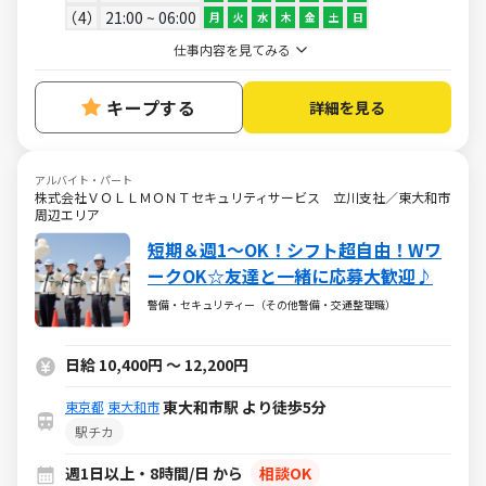
4
21:00 ~ 06:00
月
火
水
木
金
土
日
仕事内容を見てみる
キープする
詳細を見る
アルバイト・パート
株式会社ＶＯＬＬＭＯＮＴセキュリティサービス 立川支社／東大和市
周辺エリア
短期＆週1～OK！シフト超自由！Wワ
ークOK☆友達と一緒に応募大歓迎♪
警備・セキュリティー（その他警備・交通整理職）
日給 10,400円 ～ 12,200円
東大和市駅 より徒歩5分
東京都
東大和市
駅チカ
週1日以上・8時間/日 から
相談OK