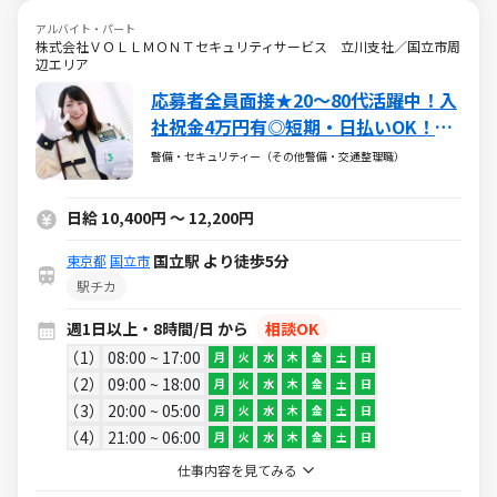
アルバイト・パート
株式会社ＶＯＬＬＭＯＮＴセキュリティサービス 立川支社／国立市周
辺エリア
応募者全員面接★20～80代活躍中！入
社祝金4万円有◎短期・日払いOK！副
業可
警備・セキュリティー（その他警備・交通整理職）
日給 10,400円 ～ 12,200円
国立駅 より徒歩5分
東京都
国立市
駅チカ
週1日以上・8時間/日 から
相談OK
1
08:00 ~ 17:00
月
火
水
木
金
土
日
2
09:00 ~ 18:00
月
火
水
木
金
土
日
3
20:00 ~ 05:00
月
火
水
木
金
土
日
4
21:00 ~ 06:00
月
火
水
木
金
土
日
仕事内容を見てみる