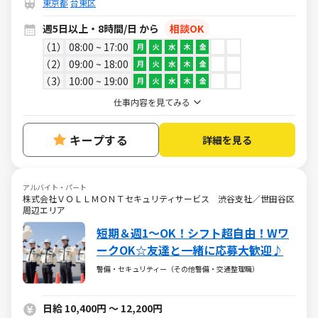
東京都
台東区
週5日以上・8時間/日 から
相談OK
1
08:00 ~ 17:00
月
火
水
木
金
2
09:00 ~ 18:00
月
火
水
木
金
3
10:00 ~ 19:00
月
火
水
木
金
仕事内容を見てみる
キープする
詳細を見る
アルバイト・パート
株式会社ＶＯＬＬＭＯＮＴセキュリティサービス 渋谷支社／世田谷区
周辺エリア
短期＆週1～OK！シフト超自由！Wワ
ークOK☆友達と一緒に応募大歓迎♪
警備・セキュリティー（その他警備・交通整理職）
日給 10,400円 ～ 12,200円