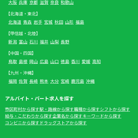
大阪
兵庫
京都
滋賀
奈良
和歌山
【北海道・東北】
北海道
青森
岩手
宮城
秋田
山形
福島
【甲信越・北陸】
新潟
富山
石川
福井
山梨
長野
【中国・四国】
鳥取
島根
岡山
広島
山口
徳島
香川
愛媛
高知
【九州・沖縄】
福岡
佐賀
長崎
熊本
大分
宮崎
鹿児島
沖縄
アルバイト・パート求人を探す
市区町村から探す
駅・路線から探す
職種から探す
シフトから探す
給与・こだわりから探す
企業名から探す
キーワードから探す
コンビニから探す
ドラッグストアから探す