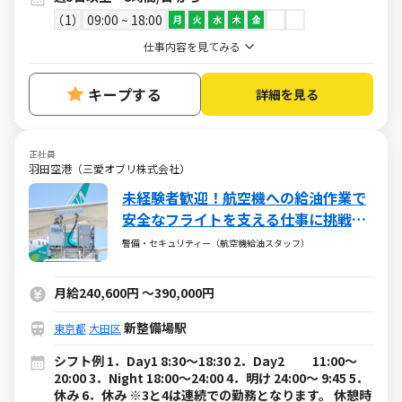
1
09:00 ~ 18:00
月
火
水
木
金
仕事内容を見てみる
キープする
詳細を見る
正社員
羽田空港（三愛オブリ株式会社）
未経験者歓迎！航空機への給油作業で
安全なフライトを支える仕事に挑戦す
る仲間を募集！
警備・セキュリティー（航空機給油スタッフ）
月給240,600円
～
390,000円
新整備場駅
東京都
大田区
シフト例 1．Day1 8:30～18:30 2．Day2 11:00～
20:00 3．Night 18:00～24:00 4．明け 24:00～ 9:45 5．
休み 6．休み ※3と4は連続での勤務となります。 休憩時