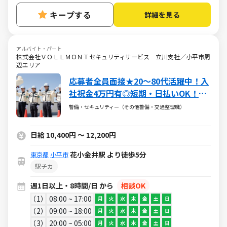
キープする
詳細を見る
アルバイト・パート
株式会社ＶＯＬＬＭＯＮＴセキュリティサービス 立川支社／小平市周
辺エリア
応募者全員面接★20～80代活躍中！入
社祝金4万円有◎短期・日払いOK！副
業可
警備・セキュリティー（その他警備・交通整理職）
日給 10,400円 ～ 12,200円
花小金井駅 より徒歩5分
東京都
小平市
駅チカ
週1日以上・8時間/日 から
相談OK
1
08:00 ~ 17:00
月
火
水
木
金
土
日
2
09:00 ~ 18:00
月
火
水
木
金
土
日
3
20:00 ~ 05:00
月
火
水
木
金
土
日