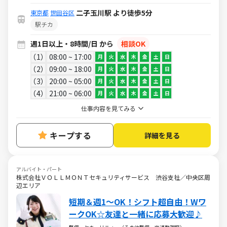
二子玉川駅 より徒歩5分
東京都
世田谷区
駅チカ
週1日以上・8時間/日 から
相談OK
1
08:00 ~ 17:00
月
火
水
木
金
土
日
2
09:00 ~ 18:00
月
火
水
木
金
土
日
3
20:00 ~ 05:00
月
火
水
木
金
土
日
4
21:00 ~ 06:00
月
火
水
木
金
土
日
仕事内容を見てみる
キープする
詳細を見る
アルバイト・パート
株式会社ＶＯＬＬＭＯＮＴセキュリティサービス 渋谷支社／中央区周
辺エリア
短期＆週1～OK！シフト超自由！Wワ
ークOK☆友達と一緒に応募大歓迎♪