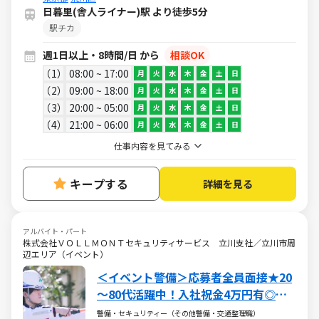
日暮里(舎人ライナー)駅 より徒歩5分
駅チカ
週1日以上・8時間/日 から
相談OK
1
08:00 ~ 17:00
月
火
水
木
金
土
日
2
09:00 ~ 18:00
月
火
水
木
金
土
日
3
20:00 ~ 05:00
月
火
水
木
金
土
日
4
21:00 ~ 06:00
月
火
水
木
金
土
日
仕事内容を見てみる
キープする
詳細を見る
アルバイト・パート
株式会社ＶＯＬＬＭＯＮＴセキュリティサービス 立川支社／立川市周
辺エリア（イベント）
＜イベント警備＞応募者全員面接★20
～80代活躍中！入社祝金4万円有◎短
期・日払いOK！副業可
警備・セキュリティー（その他警備・交通整理職）