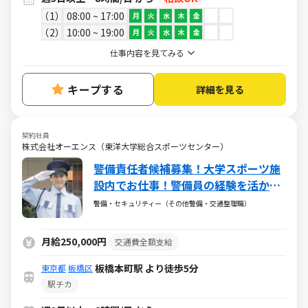
1
08:00 ~ 17:00
月
火
水
木
金
2
10:00 ~ 19:00
月
火
水
木
金
仕事内容を見てみる
キープする
詳細を見る
契約社員
株式会社オーエンス（東洋大学総合スポーツセンター）
警備責任者候補募集！大学スポーツ施
設内でお仕事！警備員の経験を活かし
てスキルアップしませんか！
警備・セキュリティー（その他警備・交通整理職）
月給250,000円
交通費全額支給
板橋本町駅 より徒歩5分
東京都
板橋区
駅チカ