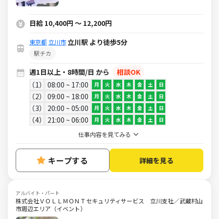
日給 10,400円 ～ 12,200円
立川駅 より徒歩5分
東京都
立川市
駅チカ
週1日以上・8時間/日 から
相談OK
1
08:00 ~ 17:00
月
火
水
木
金
土
日
2
09:00 ~ 18:00
月
火
水
木
金
土
日
3
20:00 ~ 05:00
月
火
水
木
金
土
日
4
21:00 ~ 06:00
月
火
水
木
金
土
日
仕事内容を見てみる
キープする
詳細を見る
アルバイト・パート
株式会社ＶＯＬＬＭＯＮＴセキュリティサービス 立川支社／武蔵村山
市周辺エリア（イベント）