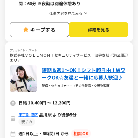
間：60分 ※夜勤は別途休憩あり
仕事内容を見てみる
キープする
詳細を見る
アルバイト・パート
株式会社ＶＯＬＬＭＯＮＴセキュリティサービス 渋谷支社／港区周辺
エリア
短期＆週1～OK！シフト超自由！Wワ
ークOK☆友達と一緒に応募大歓迎♪
警備・セキュリティー（その他警備・交通整理職）
日給 10,400円 ～ 12,200円
品川駅 より徒歩5分
東京都
港区
駅チカ
週1日以上・8時間/日 から
相談OK