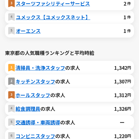
スターツファシリティーサービス
2
件
ユメックス【ユメックスネット】
1
件
オーエンス
1
件
東京都の人気職種ランキングと平均時給
清掃員・洗浄スタッフ
の求人
1,342
円
キッチンスタッフ
の求人
1,307
円
ホールスタッフ
の求人
1,312
円
給食調理員
の求人
1,326
円
交通誘導・車両誘導
の求人
ー
コンビニスタッフ
の求人
1,220
円