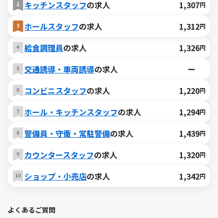
キッチンスタッフ
の求人
1,307
円
ホールスタッフ
の求人
1,312
円
給食調理員
の求人
1,326
円
交通誘導・車両誘導
の求人
ー
コンビニスタッフ
の求人
1,220
円
ホール・キッチンスタッフ
の求人
1,294
円
警備員・守衛・常駐警備
の求人
1,439
円
カウンタースタッフ
の求人
1,320
円
ショップ・小売店
の求人
1,342
円
よくあるご質問