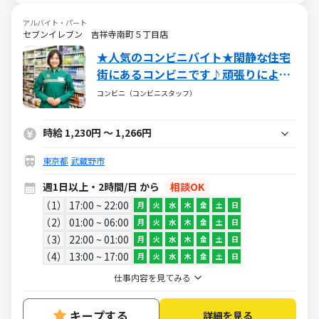
アルバイト・パート
セブンイレブン 吉祥寺南町５丁目店
★人気のコンビニバイト★閑静な住宅
街にあるコンビニです♪頑張りによっ
て給料UP↑↑
コンビニ（コンビニスタッフ）
時給 1,230円 ～ 1,266円
東京都
武蔵野市
週1日以上・2時間/日 から
相談OK
1
17:00 ~ 22:00
月
火
水
木
金
土
日
2
01:00 ~ 06:00
月
火
水
木
金
土
日
3
22:00 ~ 01:00
月
火
水
木
金
土
日
4
13:00 ~ 17:00
月
火
水
木
金
土
日
仕事内容を見てみる
キープする
詳細を見る