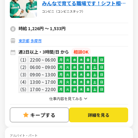
みんなで育てる職場です！シフト相談
OK！学業や家庭と両立◎
コンビニ（コンビニスタッフ）
時給 1,226円 ～ 1,533円
東京都
多摩市
週2日以上・3時間/日 から
相談OK
1
22:00 ~ 06:00
月
火
水
木
金
土
日
2
06:00 ~ 09:00
月
火
水
木
金
土
日
3
09:00 ~ 13:00
月
火
水
木
金
土
日
4
13:00 ~ 17:00
月
火
水
木
金
土
日
5
17:00 ~ 22:00
月
火
水
木
金
土
日
仕事内容を見てみる
キープする
詳細を見る
アルバイト・パート