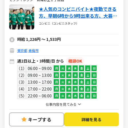
★人気のコンビニバイト★夜勤できる
方、早朝6時から9時出来る方、大募集
中です！
コンビニ（コンビニスタッフ）
時給 1,226円 ～ 1,533円
東京都
青梅市
週2日以上・3時間/日 から
相談OK
1
06:00 ~ 09:00
月
火
水
木
金
土
日
2
09:00 ~ 13:00
月
火
水
木
金
土
日
3
13:00 ~ 17:00
月
火
水
木
金
土
日
4
17:00 ~ 22:00
月
火
水
木
金
土
日
5
22:00 ~ 06:00
月
火
水
木
金
土
日
仕事内容を見てみる
キープする
詳細を見る