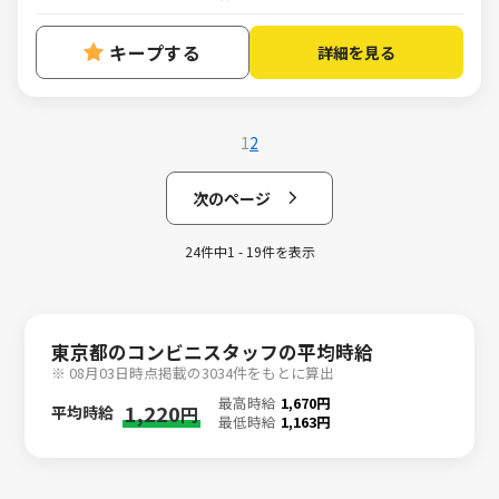
キープする
詳細を見る
1
2
次のページ
24件中1 - 19件を表示
東京都のコンビニスタッフの平均時給
※ 08月03日時点掲載の3034件をもとに算出
最高時給
1,670円
1,220
平均時給
円
最低時給
1,163円