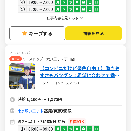
4
19:00 ~ 22:00
月
火
水
木
金
土
日
5
17:00 ~ 22:00
月
火
水
木
金
土
日
仕事内容を見てみる
キープする
詳細を見る
アルバイト・パート
NEW
ミニストップ 元八王子２丁目店
【コンビニだけど髪色自由！】働きや
すさもバツグン♪希望に合わせて働け
るミニストップ☆バイトデビューも大
コンビニ（コンビニスタッフ）
歓迎です！☆
時給 1,260円 ～ 1,575円
高尾(東京都)駅
東京都
八王子市
週2日以上・3時間/日 から
相談OK
1
06:00 ~ 09:00
月
火
水
木
金
土
日