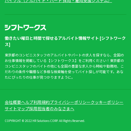
ハイソル（アルバイト・パート 採用・雇用支援システム）
働きたい曜日と時間で探せるアルバイト情報サイト [シフトワーク
ス]
東京都のコンビニスタッフのアルバイトやパートの求人を探すなら、全国の
お仕事情報を掲載している【シフトワークス】をご利用ください！東京都の
コンビニスタッフのバイトの他にも全国の豊富な求人から時給や勤務地、こ
だわりの条件や職種など多様な検索軸を使ってバイト探しが可能です。あな
たにぴったりの仕事が見つかりますように。
会社概要
ヘルプ
利用規約
プライバシーポリシー
クッキーポリシー
サイトマップ
採用担当者のみなさまへ
COPYRIGHT © 2022 HR Solutions CORP. All Rights Reserved.