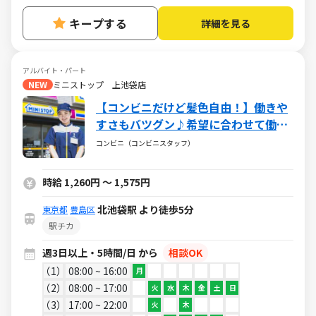
キープする
詳細を見る
アルバイト・パート
NEW
ミニストップ 上池袋店
【コンビニだけど髪色自由！】働きや
すさもバツグン♪希望に合わせて働け
るミニストップ☆バイトデビューも大
コンビニ（コンビニスタッフ）
歓迎です！☆
時給 1,260円 ～ 1,575円
北池袋駅 より徒歩5分
東京都
豊島区
駅チカ
週3日以上・5時間/日 から
相談OK
1
08:00 ~ 16:00
月
2
08:00 ~ 17:00
火
水
木
金
土
日
3
17:00 ~ 22:00
火
木