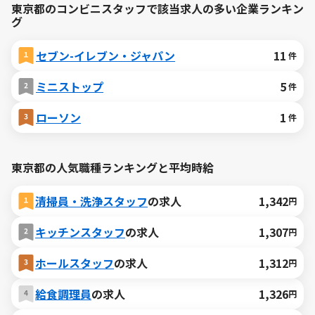
東京都のコンビニスタッフで該当求人の多い企業ランキン
グ
セブン-イレブン・ジャパン
11
件
ミニストップ
5
件
ローソン
1
件
東京都の人気職種ランキングと平均時給
清掃員・洗浄スタッフ
の求人
1,342
円
キッチンスタッフ
の求人
1,307
円
ホールスタッフ
の求人
1,312
円
給食調理員
の求人
1,326
円