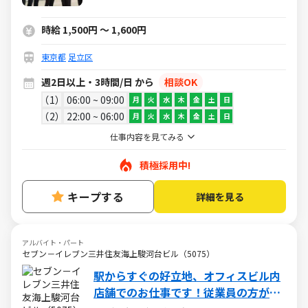
時給 1,500円 ～ 1,600円
東京都
足立区
週2日以上・3時間/日 から
相談OK
1
06:00 ~ 09:00
月
火
水
木
金
土
日
2
22:00 ~ 06:00
月
火
水
木
金
土
日
仕事内容を見てみる
積極採用中!
キープする
詳細を見る
アルバイト・パート
セブン－イレブン三井住友海上駿河台ビル（5075）
駅からすぐの好立地、オフィスビル内
店舗でのお仕事です！従業員の方が中