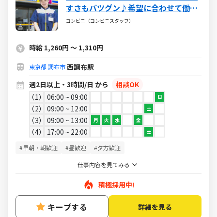
すさもバツグン♪希望に合わせて働け
るミニストップ☆バイトデビューも大
コンビニ（コンビニスタッフ）
歓迎です！☆
時給 1,260円 ～ 1,310円
西調布駅
東京都
調布市
週2日以上・3時間/日 から
相談OK
1
06:00 ~ 09:00
日
2
09:00 ~ 12:00
土
3
09:00 ~ 13:00
月
火
水
金
4
17:00 ~ 22:00
土
#早朝・朝歓迎
#昼歓迎
#夕方歓迎
仕事内容を見てみる
積極採用中!
キープする
詳細を見る