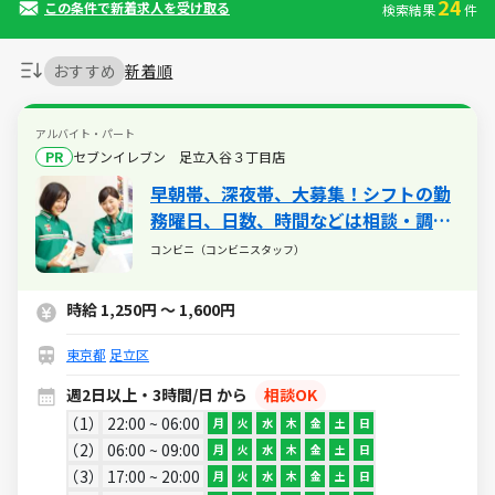
24
この条件で新着求人を受け取る
検索結果
件
おすすめ
新着順
アルバイト・パート
PR
セブンイレブン 足立入谷３丁目店
早朝帯、深夜帯、大募集！シフトの勤
務曜日、日数、時間などは相談・調整
いたします♪
コンビニ（コンビニスタッフ）
時給 1,250円 ～ 1,600円
東京都
足立区
週2日以上・3時間/日 から
相談OK
1
22:00 ~ 06:00
月
火
水
木
金
土
日
2
06:00 ~ 09:00
月
火
水
木
金
土
日
3
17:00 ~ 20:00
月
火
水
木
金
土
日