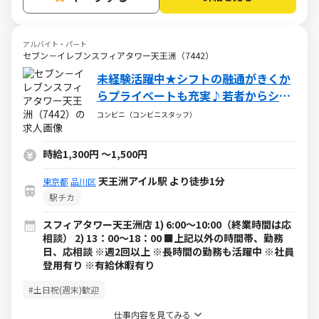
アルバイト・パート
セブン－イレブンスフィアタワー天王洲（7442）
未経験活躍中★シフトの融通がきくか
らプライベートも充実♪若者からシニ
アの方まで幅広く活躍中
コンビニ（コンビニスタッフ）
時給1,300円
～
1,500円
天王洲アイル駅 より徒歩1分
東京都
品川区
駅チカ
スフィアタワー天王洲店 1) 6:00～10:00（終業時間は応
相談） 2) 13：00～18：00 ■上記以外の時間帯、勤務
日、応相談 ※週2回以上 ※長時間の勤務も活躍中 ※社員
登用有り ※有給休暇有り
#土日祝(週末)歓迎
仕事内容を見てみる