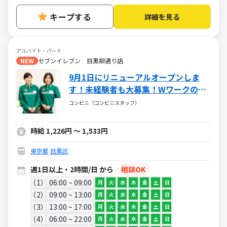
キープする
詳細を見る
アルバイト・パート
NEW
セブンイレブン 目黒柳通り店
9月1日にリニューアルオープンしま
す！未経験者も大募集！Wワークの
方、短期の方も大歓迎です！
コンビニ（コンビニスタッフ）
時給 1,226円 ～ 1,533円
東京都
目黒区
週1日以上・2時間/日 から
相談OK
1
06:00 ~ 09:00
月
火
水
木
金
土
日
2
09:00 ~ 13:00
月
火
水
木
金
土
日
3
13:00 ~ 17:00
月
火
水
木
金
土
日
4
06:00 ~ 22:00
月
火
水
木
金
土
日