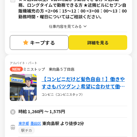
務、ロングタイムで勤務できる方 ★近隣ビルにセブン自
販機補充の方 <2>06：15～12：00 <3>08：00～13：00
勤務時間・曜日についてはご相談ください。
仕事内容を見てみる
キープする
詳細を見る
アルバイト・パート
NEW
ミニストップ 東向島５丁目店
【コンビニだけど髪色自由！】働きや
すさもバツグン♪希望に合わせて働け
るミニストップ☆バイトデビューも大
コンビニ（コンビニスタッフ）
歓迎です！☆
時給 1,260円 ～ 1,575円
東向島駅 より徒歩2分
東京都
墨田区
駅チカ