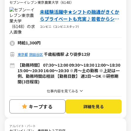
セブンーイレブン東京農業大学（6148）
未経験活躍中★シフトの融通がきくか
らプライベートも充実♪若者からシニ
アの方まで幅広く活躍中
コンビニ（コンビニスタッフ）
時給1,300円
千歳船橋駅 より徒歩12分
東京都
世田谷区
【勤務時間】 07:30～12:00 09:30～18:30 12:00～18:30
15:00～20:30 16:00～20:30 ※月～土の勤務 ※上記は一
例、勤務時間応相談 【勤務日数】 週2日～OK ※研修期
間(3日程度)
仕事内容を見てみる
キープする
詳細を見る
アルバイト・パート
セブンイレブン 青梅野上２丁目店