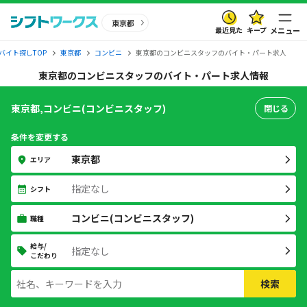
東京都
最近見た
キープ
メニュー
バイト探しTOP
東京都
コンビニ
東京都のコンビニスタッフのバイト・パート求人
東京都のコンビニスタッフのバイト・パート求人情報
東京都,コンビニ(コンビニスタッフ)
閉じる
条件を変更する
東京都
エリア
指定なし
シフト
コンビニ(コンビニスタッフ)
職種
給与/
指定なし
こだわり
検索