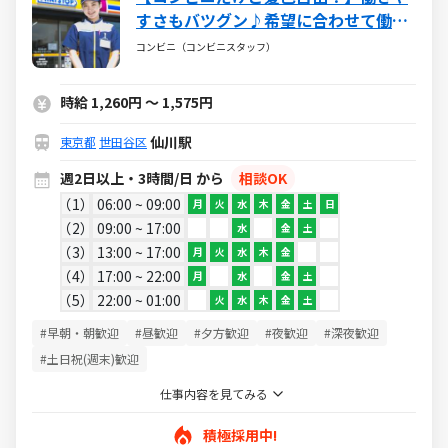
すさもバツグン♪希望に合わせて働け
るミニストップ☆バイトデビューも大
コンビニ（コンビニスタッフ）
歓迎です！☆
時給 1,260円 ～ 1,575円
仙川駅
東京都
世田谷区
週2日以上・3時間/日 から
相談OK
1
06:00 ~ 09:00
月
火
水
木
金
土
日
2
09:00 ~ 17:00
水
金
土
3
13:00 ~ 17:00
月
火
水
木
金
4
17:00 ~ 22:00
月
水
金
土
5
22:00 ~ 01:00
火
水
木
金
土
#早朝・朝歓迎
#昼歓迎
#夕方歓迎
#夜歓迎
#深夜歓迎
#土日祝(週末)歓迎
仕事内容を見てみる
積極採用中!