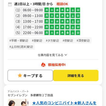
週2日以上・3時間/日 から
相談OK
1
06:00 ~ 09:00
月
火
水
木
金
土
日
2
09:00 ~ 13:00
月
火
水
木
金
土
日
3
13:00 ~ 17:00
月
火
水
木
金
土
日
4
17:00 ~ 22:00
月
火
水
木
金
土
日
5
22:00 ~ 06:00
月
火
水
木
金
土
日
#早朝・朝歓迎
#昼歓迎
#夕方歓迎
#夜歓迎
#深夜歓迎
#土日祝(週末)歓迎
仕事内容を見てみる
積極採用中!
キープする
詳細を見る
アルバイト・パート
セブンイレブン 多摩鶴牧２丁目店
★人気のコンビニバイト★新人さんを