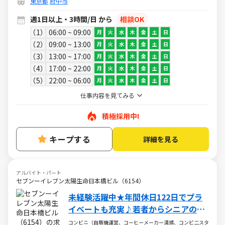
東京都
府中市
週1日以上・3時間/日 から
相談OK
1
06:00 ~ 09:00
月
火
水
木
金
土
日
2
09:00 ~ 13:00
月
火
水
木
金
土
日
3
13:00 ~ 17:00
月
火
水
木
金
土
日
4
17:00 ~ 22:00
月
火
水
木
金
土
日
5
22:00 ~ 06:00
月
火
水
木
金
土
日
仕事内容を見てみる
積極採用中!
キープする
詳細を見る
アルバイト・パート
セブンーイレブン太陽生命日本橋ビル（6154）
未経験活躍中★年間休日122日でプラ
イベートも充実♪若者からシニアの方
まで幅広く活躍中
コンビニ（自販機運営、コーヒーメーカー清掃、コンビ二スタ