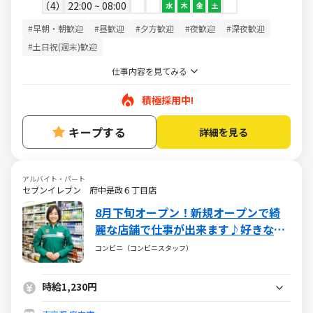
4
22:00 ~ 08:00
水
木
金
土
#早朝・朝歓迎
#昼歓迎
#夕方歓迎
#夜歓迎
#深夜歓迎
#土日祝(週末)歓迎
仕事内容を見てみる
積極採用中!
キープする
詳細を見る
アルバイト・パート
セブンイレブン 府中是政６丁目店
8月下旬オープン！新規オープンで綺
麗な店舗で仕事が出来ます♪好きな時
間のシフトで働けますよ！
コンビニ（コンビニスタッフ）
時給1,230円