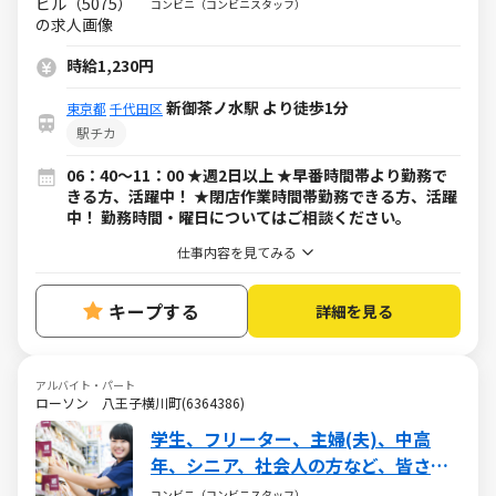
心なので客層も安心◎
コンビニ（コンビニスタッフ）
時給1,230円
新御茶ノ水駅 より徒歩1分
東京都
千代田区
駅チカ
06：40～11：00 ★週2日以上 ★早番時間帯より勤務で
きる方、活躍中！ ★閉店作業時間帯勤務できる方、活躍
中！ 勤務時間・曜日についてはご相談ください。
仕事内容を見てみる
キープする
詳細を見る
アルバイト・パート
ローソン 八王子横川町(6364386)
学生、フリーター、主婦(夫)、中高
年、シニア、社会人の方など、皆さん
活躍中!!
コンビニ（コンビニスタッフ）