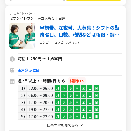
アルバイト・パート
セブンイレブン 足立入谷３丁目店
早朝帯、深夜帯、大募集！シフトの勤
務曜日、日数、時間などは相談・調整
いたします♪
コンビニ（コンビニスタッフ）
時給 1,250円 ～ 1,600円
東京都
足立区
週2日以上・3時間/日 から
相談OK
1
22:00 ~ 06:00
月
火
水
木
金
土
日
2
06:00 ~ 09:00
月
火
水
木
金
土
日
3
17:00 ~ 20:00
月
火
水
木
金
土
日
4
19:00 ~ 22:00
月
火
水
木
金
土
日
5
17:00 ~ 22:00
月
火
水
木
金
土
日
仕事内容を見てみる