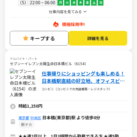
5
22:00 ~ 06:00
月
火
水
木
金
土
日
仕事内容を見てみる
積極採用中!
キープする
詳細を見る
アルバイト・パート
セブンーイレブン太陽生命日本橋ビル（6154）
仕事帰りにショッピングも楽しめる！
日本橋駅直結の好立地、オフィスビル
内店舗でのお仕事です！
コンビニ（コンビニでの売店業務・レジスタッフ）
時給1,250円
日本橋(東京都)駅 より徒歩0分
東京都
中央区
駅チカ
★★週2日以上、1日3時間から勤務できる方 ★週5勤