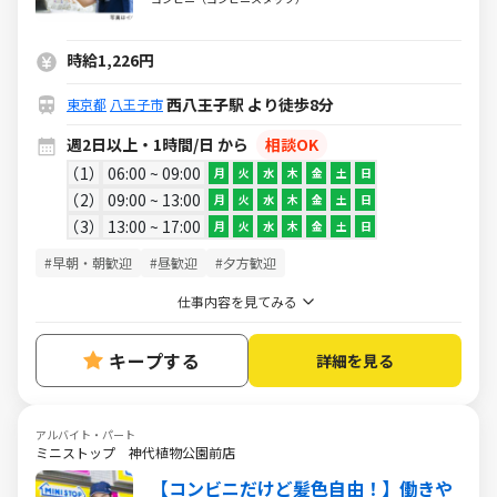
時給1,226円
西八王子駅 より徒歩8分
東京都
八王子市
週2日以上・1時間/日 から
相談OK
1
06:00 ~ 09:00
月
火
水
木
金
土
日
2
09:00 ~ 13:00
月
火
水
木
金
土
日
3
13:00 ~ 17:00
月
火
水
木
金
土
日
#早朝・朝歓迎
#昼歓迎
#夕方歓迎
仕事内容を見てみる
キープする
詳細を見る
アルバイト・パート
ミニストップ 神代植物公園前店
【コンビニだけど髪色自由！】働きや