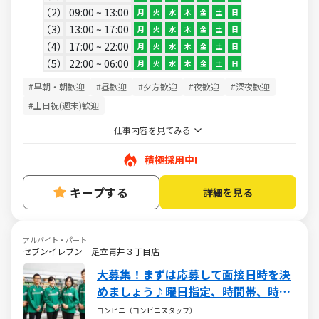
2
09:00 ~ 13:00
月
火
水
木
金
土
日
3
13:00 ~ 17:00
月
火
水
木
金
土
日
4
17:00 ~ 22:00
月
火
水
木
金
土
日
5
22:00 ~ 06:00
月
火
水
木
金
土
日
#早朝・朝歓迎
#昼歓迎
#夕方歓迎
#夜歓迎
#深夜歓迎
#土日祝(週末)歓迎
仕事内容を見てみる
積極採用中!
キープする
詳細を見る
アルバイト・パート
セブンイレブン 足立青井３丁目店
大募集！まずは応募して面接日時を決
めましょう♪曜日指定、時間帯、時間
数など、相談OK！
コンビニ（コンビニスタッフ）