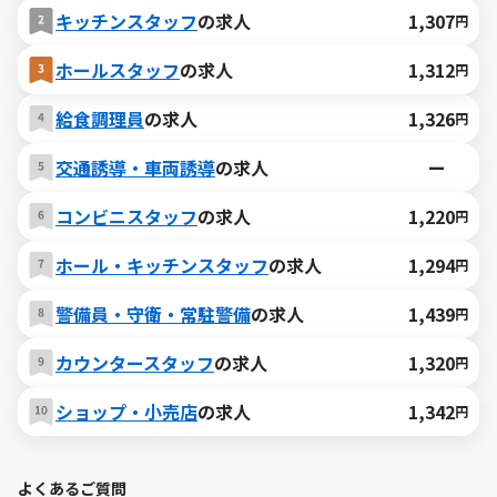
キッチンスタッフ
の求人
1,307
円
ホールスタッフ
の求人
1,312
円
給食調理員
の求人
1,326
円
交通誘導・車両誘導
の求人
ー
コンビニスタッフ
の求人
1,220
円
ホール・キッチンスタッフ
の求人
1,294
円
警備員・守衛・常駐警備
の求人
1,439
円
カウンタースタッフ
の求人
1,320
円
ショップ・小売店
の求人
1,342
円
よくあるご質問