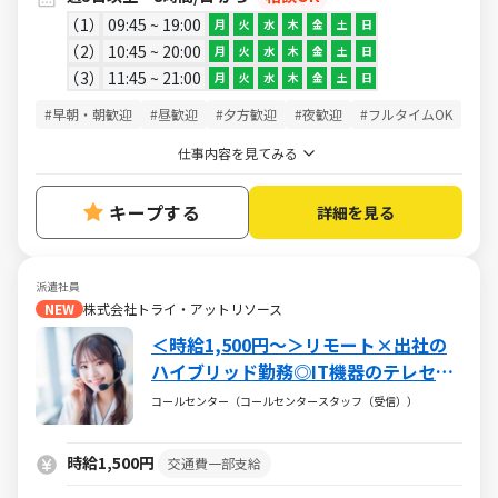
1
09:45 ~ 19:00
月
火
水
木
金
土
日
2
10:45 ~ 20:00
月
火
水
木
金
土
日
3
11:45 ~ 21:00
月
火
水
木
金
土
日
#早朝・朝歓迎
#昼歓迎
#夕方歓迎
#夜歓迎
#フルタイムOK
仕事内容を見てみる
キープする
詳細を見る
派遣社員
NEW
株式会社トライ・アットリソース
＜時給1,500円～＞リモート×出社の
ハイブリッド勤務◎IT機器のテレセー
ルススタッフ☆土日祝休
コールセンター（コールセンタースタッフ（受信））
時給1,500円
交通費一部支給