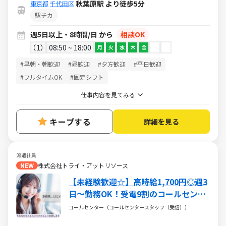
秋葉原駅 より徒歩5分
東京都
千代田区
駅チカ
週5日以上・8時間/日 から
相談OK
1
08:50 ~ 18:00
月
火
水
木
金
#早朝・朝歓迎
#昼歓迎
#夕方歓迎
#平日歓迎
#フルタイムOK
#固定シフト
仕事内容を見てみる
キープする
詳細を見る
派遣社員
NEW
株式会社トライ・アットリソース
【未経験歓迎☆】高時給1,700円◎週3
日～勤務OK！受電9割のコールセンタ
ースタッフ★希望休提出可能！
コールセンター（コールセンタースタッフ（受信））