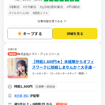
#昼歓迎
#夕方歓迎
#土日祝(週末)歓迎
#平日歓迎
#フルタイムOK
#固定シフト
仕事内容を見てみる
キープする
詳細を見る
派遣社員
NEW
株式会社トライ・アットリソース
【時給1,600円★】未経験からオフィ
スワークに挑戦しませんか？大手通信
キャリアでお問い合わせ対応スタッフ
コールセンター（コールセンタースタッフ（受信））
♪駅チカでアクセス快適◎
時給1,600円
交通費一部支給
汐留駅
東京都
港区
週5日以上・8時間/日 から
相談OK