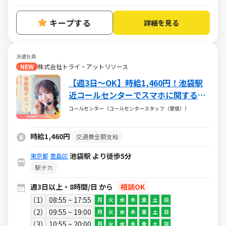
キープする
詳細を見る
派遣社員
NEW
株式会社トライ・アットリソース
【週3日～OK】時給1,460円！池袋駅
近コールセンターでスマホに関する案
内事務☆接客経験が活かせる
コールセンター（コールセンタースタッフ（受信））
時給1,460円
交通費全額支給
池袋駅 より徒歩5分
東京都
豊島区
駅チカ
週3日以上・8時間/日 から
相談OK
1
08:55 ~ 17:55
月
火
水
木
金
土
日
2
09:55 ~ 19:00
月
火
水
木
金
土
日
3
10:55 ~ 20:00
月
火
水
木
金
土
日