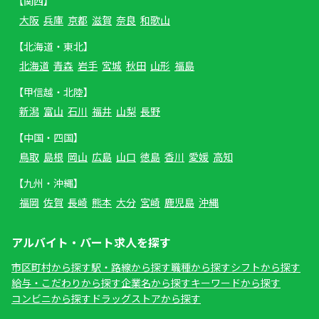
【関西】
大阪
兵庫
京都
滋賀
奈良
和歌山
【北海道・東北】
北海道
青森
岩手
宮城
秋田
山形
福島
【甲信越・北陸】
新潟
富山
石川
福井
山梨
長野
【中国・四国】
鳥取
島根
岡山
広島
山口
徳島
香川
愛媛
高知
【九州・沖縄】
福岡
佐賀
長崎
熊本
大分
宮崎
鹿児島
沖縄
アルバイト・パート求人を探す
市区町村から探す
駅・路線から探す
職種から探す
シフトから探す
給与・こだわりから探す
企業名から探す
キーワードから探す
コンビニから探す
ドラッグストアから探す