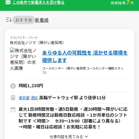
7
この条件で新着求人を受け取る
検索結果
件
おすすめ
新着順
アルバイト・パート
株式会社ノジマ（障がい者採用）
あらゆる人の可能性を 活かせる環境を
提供します
コールセンター（障がい者採用 コールセンター補助スタッ
フ）
時給1,230円
高輪ゲートウェイ駅 より徒歩11分
東京都
港区
最大1日8時間労働・週5日勤務 ・週20時間～障がいに応
じて 勤務時間又は勤務日数応相談 ・1か月単位のシフト
制です ＜時間＞ 9:30～19:00（部署により異なる）
→時間・曜日は応相談！お気軽に応募を！
仕事内容を見てみる