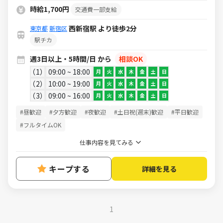
時給1,700円
交通費一部支給
西新宿駅 より徒歩2分
東京都
新宿区
駅チカ
週3日以上・5時間/日 から
相談OK
1
09:00 ~ 18:00
月
火
水
木
金
土
日
2
10:00 ~ 19:00
月
火
水
木
金
土
日
3
09:00 ~ 16:00
月
火
水
木
金
土
日
#昼歓迎
#夕方歓迎
#夜歓迎
#土日祝(週末)歓迎
#平日歓迎
#フルタイムOK
仕事内容を見てみる
キープする
詳細を見る
1