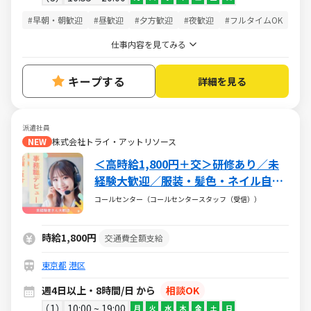
#早朝・朝歓迎
#昼歓迎
#夕方歓迎
#夜歓迎
#フルタイムOK
仕事内容を見てみる
キープする
詳細を見る
派遣社員
NEW
株式会社トライ・アットリソース
＜高時給1,800円＋交＞研修あり／未
経験大歓迎／服装・髪色・ネイル自由
／配属部署が選べる！／駅チカ
コールセンター（コールセンタースタッフ（受信））
時給1,800円
交通費全額支給
東京都
港区
週4日以上・8時間/日 から
相談OK
1
10:00 ~ 19:00
月
火
水
木
金
土
日