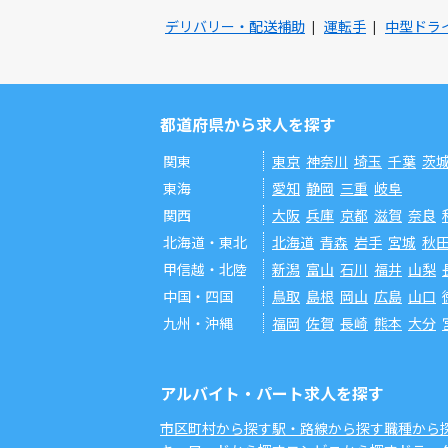
デリバリー・配送補助
運転手
中型ドラ
都道府県から求人を探す
関東
東京
神奈川
埼玉
千葉
茨
東海
愛知
静岡
三重
岐阜
関西
大阪
兵庫
京都
滋賀
奈良
北海道・東北
北海道
青森
岩手
宮城
秋
甲信越・北陸
新潟
富山
石川
福井
山梨
中国・四国
鳥取
島根
岡山
広島
山口
九州・沖縄
福岡
佐賀
長崎
熊本
大分
アルバイト・パート求人を探す
市区町村から探す
駅・路線から探す
職種から