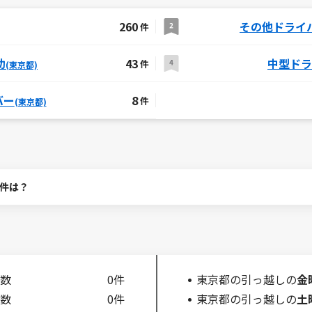
260
その他ドライ
件
助
43
中型ドラ
件
(東京都)
バー
8
件
(東京都)
件は？
数
0件
東京都の引っ越しの
金
数
0件
東京都の引っ越しの
土