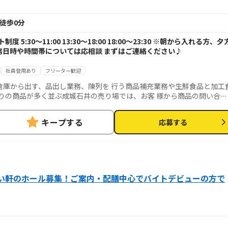
徒歩0分
 5:30～11:00 13:30～18:00 18:00～23:30 ※朝から入れる方、夕
務日時や時間帯については応相談 まずはご連絡ください♪
社員登用あり
フリーター歓迎
倉庫から出す、品出し業務、陳列を 行う商品補充業務や生鮮食品と加工
りの商品が多く並ぶ成城石井の売り場では、お客 様から商品の問い合わ
 の会話を楽しみながらお仕事できる方、大歓迎です。
キープする
応募する
い軒のホール募集！ご案内・配膳中心でバイトデビューの方で