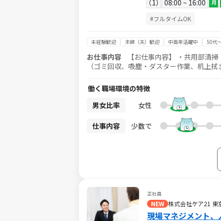
1
08:00 ~ 16:00
月
#フルタイムOK
未経験歓迎
主婦（夫）歓迎
中高年活躍中
50代
お仕事内容
【お仕事内容】 ・共用部清掃
（ゴミ回収、吸塵・ダスター作業、机上拭き、
日・祝含む週3～5日の勤務 ★8：00～16
方活躍中（20代後半～70代前半） ★WワークもOK！ ●● 未経験でもOK！難しい作業はあり
働く職場環境の特徴
事は未経験からスタートした方がほとんど！
や20代から中高年、シニアなど幅広い年齢層の方が活
男女比率
女性
です ●● 制服は会社負担でクリーニングを行
＞ 港区赤坂のきれいなオフィスビル 六本
仕事内容
少数で
正社員
NEW
株式会社ケア21 東
現場マネジメント、