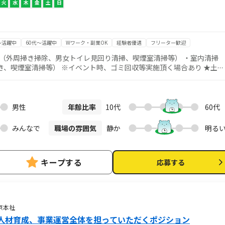
火
水
木
金
土
日
～活躍中
60代～活躍中
Wワーク・副業OK
経験者優遇
フリーター歓迎
 （外周掃き掃除、男女トイレ見回り清掃、喫煙室清掃等） ・室内清掃
喫煙室清掃等） ※イベント時、ゴミ回収等実施頂く場合あり ★土・
：00 ★昼間の7時間のオシゴト ★女性活躍中の職場です ★幅広い年齢層
ません ●● 清掃のお仕
 慣れるまで、そして慣れてからもしっかりサポートします◎ 主婦(夫)
躍中 まずはお気軽にご応募ください！ ●● 制服・作業靴貸与
男性
年齢比率
10代
60代
います ご自宅での洗濯は不要ですので、手間なく働けます！ ＜勤務地
木駅徒歩0分で通勤は便利です！駅直結で雨に濡れません！
みんなで
職場の雰囲気
静か
明る
キープする
応募する
京本社
人材育成、事業運営全体を担っていただくポジション