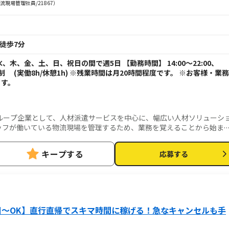
現場管理社員/21867）
徒歩7分
、木、金、土、日、祝日の間で週5日 【勤務時間】 14:00～22:00、
フト制 (実働8h/休憩1h) ※残業時間は月20時間程度です。 ※お客様・業務
ます。
ループ企業として、人材派遣サービスを中心に、幅広い人材ソリューシ
タッフが働いている物流現場を管理するため、業務を覚えることから始ま
管理をメインにお任せします。
キープする
応募する
日～OK】直行直帰でスキマ時間に稼げる！急なキャンセルも手