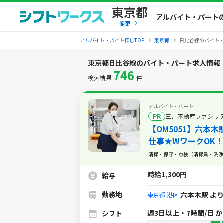
東京都
アルバイト・パート
変更
アルバイト・バイト探しTOP
東京都
日比谷線のバイト
東京都日比谷線のバイト・パート求人情報
746
検索結果
件
アルバイト・パート
PR
三井不動産ファシリ
【OM5051】六本
仕事★WワークOK！
清掃・保守・点検（清掃員・洗浄
時給1,300円
給与
勤務地
六本木駅 よ
東京都
港区
週3日以上・7時間/日 
シフト