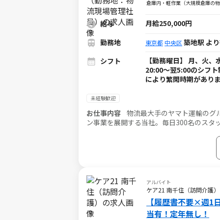
倉庫内・軽作業（大規模倉庫の物流
月給250,000円
給与
勤務地
築地駅 より
東京都
中央区
【勤務曜日】 月、火、水
シフト
20:00～翌5:00のシ
により繁閑時期があり
未経験歓迎
お仕事内容
物流最大手のヤマト運輸のグ
ン事業を展開する当社。毎日300名のス
り、社内外と連携しながら課題解決、労務
アルバイト
ケア21 南千住（訪問介護）
【履歴書不要×週1
当有！定年無し！