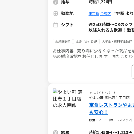
時給1,226円
給与
勤務地
上野駅 より
東京都
台東区
週2日3時間～OKのシフト制度
シフト
以降入れる方歓迎！ 勤
未経験歓迎
主婦（夫）歓迎
大学生・専門学生歓迎
お仕事内容
売り場に少なくなった商品を
品の鮮度確認をお任せしま す。またこだわ
せを受けることも多々あります。お客様と
アルバイト・パート
やよい軒 恵比寿１丁目店
定食レストランやよ
も安心！
飲食・フード（ホールスタッフ）
時給1,450円
～
1,813円
給与