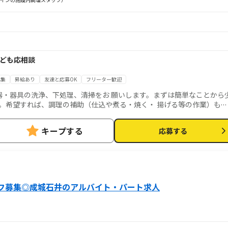
務なども応相談
募集
昇給あり
友達と応募OK
フリーター歓迎
器・器具の洗浄、下処理、清掃をお 願いします。まずは簡単なことから
。希望すれば、調理の補助（仕込や煮る・焼く・ 揚げる等の作業）も出
 いことがあればすぐに先輩に聞ける安心して働ける環境です。
キープする
応募する
フ募集◎成城石井のアルバイト・パート求人