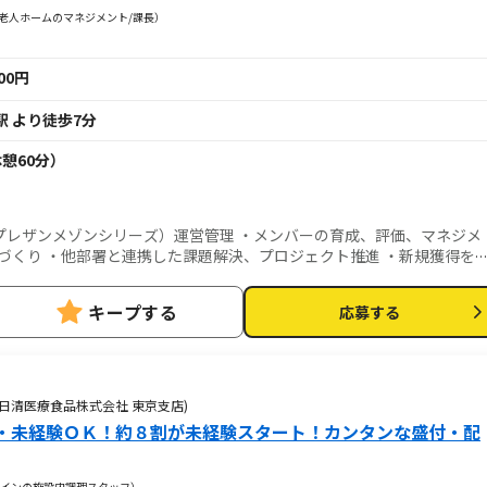
料老人ホームのマネジメント/課長）
000円
駅 より徒歩7分
休憩60分）
プレザンメゾンシリーズ）運営管理 ・メンバーの育成、評価、マネジメ
づくり ・他部署と連携した課題解決、プロジェクト推進 ・新規獲得を
働率などの数値管理 ・採用面接、会議等
キープする
応募する
日清医療食品株式会社 東京支店)
・未経験ＯＫ！約８割が未経験スタート！カンタンな盛付・配
インの施設内調理スタッフ）