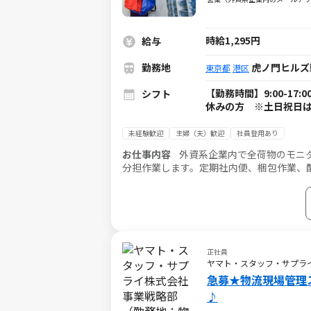
時給1,295円
給与
勤務地
虎ノ門ヒルズ
東京都
港区
【勤務時間】9:00-1
シフト
休みの方 ※土日祝日
未経験歓迎
主婦（夫）歓迎
社員登用あり
お仕事内容
外資系企業内で全荷物のモニ
分担作業します。定期社内便、梱包作業、
の方と連携して、荷物の丁寧な取り扱いを
正社員
ヤマト・スタッフ・サプラ
急募★物流現場管理ス
♪