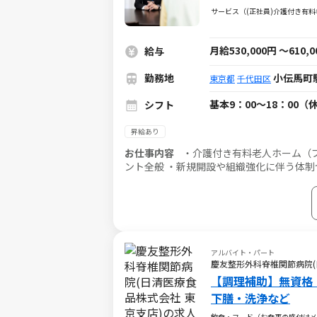
サービス（(正社員)介護付き有
月給530,000円
～
610,
給与
勤務地
小伝馬町
東京都
千代田区
基本9：00～18：00（
シフト
昇給あり
お仕事内容
・介護付き有料老人ホーム（
ント全般 ・新規開設や組織強化に伴う体制
指した他事業所（機関）の訪問 ・売上、稼
アルバイト・パート
慶友整形外科脊椎関節病院(
【調理補助】無資格
下膳・洗浄など
飲食・フード（お食事の盛付けメ