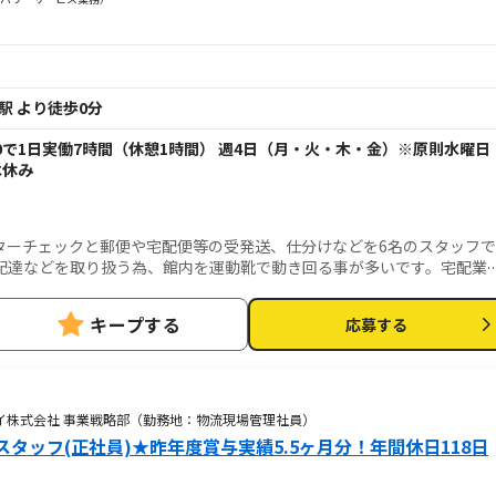
駅 より徒歩0分
7:00で1日実働7時間（休憩1時間） 週4日（月・火・木・金）※原則水曜日
は休み
ターチェックと郵便や宅配便等の受発送、仕分けなどを6名のスタッフで
配達などを取り扱う為、館内を運動靴で動き回る事が多いです。宅配業
心掛けています。忙しい時も待機の時も仲間と一緒に協力しています。
キープする
応募する
イ株式会社 事業戦略部（勤務地：物流現場管理社員）
タッフ(正社員)★昨年度賞与実績5.5ヶ月分！年間休日118日