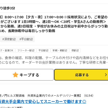
より徒歩3分
【昼】8:00～17:00 【夕方・夜】17:00～0:00 ※採用状況により、ご希望の
ございます 1日3時間～、週2日～OK ＜20代・学生Aさんの勤務例＞
から勤務、週3日程度 ・学校がお休みの土日祝は午前中からがっつり勤
なめ、長期休暇中は毎日しっかり勤務
#深夜歓迎
#平日歓迎
ク・副業OK
フリーター歓迎
平日歓迎
早朝・朝歓迎
夜歓迎
内、食券の確認、料理の配膳、テーブルの片付けや店内清掃などをお任
めになるので、オーダーやお会計業務はありません。丁寧な研修と先輩
安心して働いて頂けます。笑顔や気配りが活かせる仕事です。
キープする
応募する
虎ノ門ヒルズ駅直結 外資系企業内でのメールデリバリー業務】（6194）
★外資大手企業内で安心してスニーカーで働けます◎
バリーサービス業務）