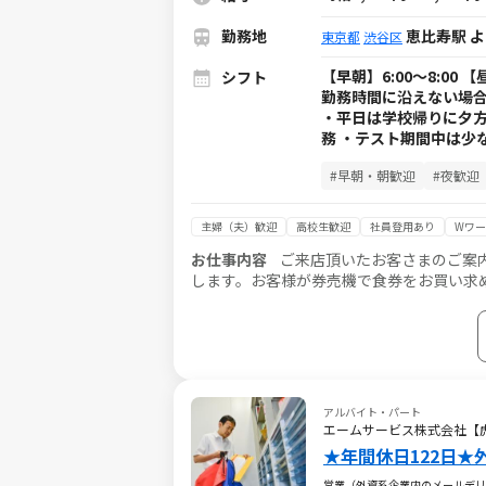
勤務地
恵比寿駅 
東京都
渋谷区
【早朝】6:00～8:00 
シフト
勤務時間に沿えない場合が
・平日は学校帰りに夕方
務 ・テスト期間中は少
#早朝・朝歓迎
#夜歓迎
主婦（夫）歓迎
高校生歓迎
社員登用あり
Wワー
お仕事内容
ご来店頂いたお客さまのご案
します。お客様が券売機で食券をお買い求
タッフのサポートがあるので、未経験でも
アルバイト・パート
エームサービス株式会社【
★年間休日122日
営業（外資系企業内のメールデリ