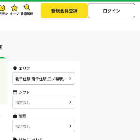
新規会員登録
ログイン
近見た
キープ
検索履歴
順
エリア
北千住駅,南千住駅,三ノ輪駅,入谷(東京都)駅,上野駅,仲御徒町駅,秋葉原駅,小伝馬町駅,人形町駅,茅場町駅,八丁堀(東京都)駅,築地駅,東銀座駅,銀座駅,日比谷駅,霞ケ関(東京都)駅,虎ノ門ヒルズ駅,神谷町駅,六本木駅,広尾駅,恵比寿駅,中目黒駅
シフト
指定なし
職種
指定なし
給与/こだわり