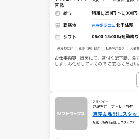
時給1,250円
～
1,300円
給与
勤務地
北千住駅
東京都
足立区
06:00-15:00 時短勤
シフト
未経験歓迎
主婦（夫）歓迎
社員登用あり
大量
お仕事内容
厨房にて、盛付や配下膳、食
しずつお任せしていくので ご安心ください
来ます。チームでの作業のため、わからな
アルバイト
成城石井 アトレ上野店
販売＆品出しスタッ
販売（販売＆品出しスタッフ）