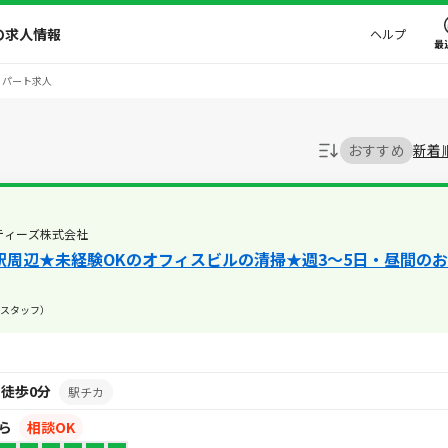
の求人情報
ヘルプ
最
・パート求人
おすすめ
新着
ティーズ株式会社
木駅周辺★未経験OKのオフィスビルの清掃★週3～5日・昼間のお
スタッフ）
り徒歩0分
駅チカ
から
相談OK