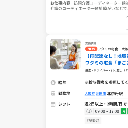
お仕事内容
訪問介護コーディネーター候補
介護のコーディネーター候補 障がいなどで身体が動かせない利用者様のご自宅に訪問し、生活を支える重度訪問介
護のお仕事です。 ※1対1で誠実に向き合える方を募集 【仕事内容】 見守りや日常生活の
用者様の生活を支える大切なお仕事です。 ※日勤と夜勤月12回程度 ◎コ
タッフさんのシフト管理や教育など働きや
受けられる頼られる社員さんとして活躍してください！ ■介護スタッフのフォロー・指
の連絡 ■担当者会議への出席 ■サービス
勤スタッフの採用 など ◎ケア業務 ■見守り・対話：状態の変化に気を配りながらの安全管理 ■生活介助： 家事援
業務委託
助（洗濯、掃除、料理など） ■身体介護：
NEW
ワタミの宅食 大
養（胃ろう・腸ろう） など ※詳細は面談時にお伝えします ◎最初は先輩
【再配達なし！地域
注意点を徹底的に指導します。未経験の方
ワタミの宅食「まご
の方が活躍されてい
運送・ドライバー・引っ越し（デ
※給与備考を参照して
給与
勤務地
北伊丹駅
大阪府
池田市
週2日以上・2時間/日 
シフト
1
09:00 ~ 17:00
月
#昼歓迎