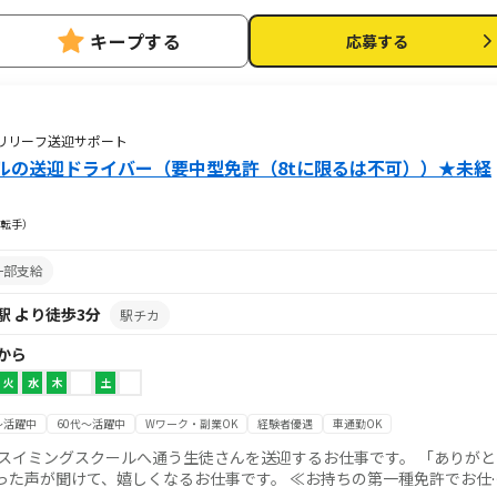
キープする
応募する
リリーフ送迎サポート
ルの送迎ドライバー（要中型免許（8tに限るは不可））★未経
転手）
一部支給
駅 より徒歩3分
駅チカ
 から
火
水
木
土
～活躍中
60代～活躍中
Wワーク・副業OK
経験者優遇
車通勤OK
、嬉しくなるお仕事です。 ≪お持ちの第一種免許でお仕