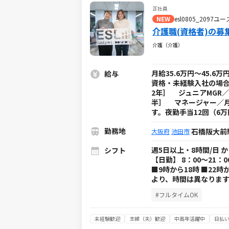
正社員
NEW
esl0805_209
介護職(資格者)の募
介護（介護）
月給35.6万円～45.
給与
資格・未経験入社の場合
2年］ ジュニアMGR／月
半］ マネージャー／月
す。夜勤手当12回（6
勤務地
石橋阪大前
大阪府
池田市
週5日以上・8時間/日 
シフト
【日勤】 8：00～21：
■9時から18時 ■22
より、時間は異なります
#フルタイムOK
未経験歓迎
主婦（夫）歓迎
中高年活躍中
日払い