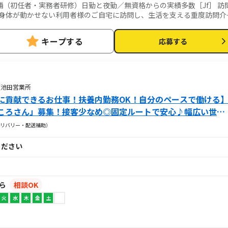
（初任者・実務者研修）日勤と夜勤／無資格からの実績多数［Jf］ 訪
お手伝いが中心ですが、利
ーディネーター業務 一緒にお仕事をするス
キープする
応募する
すい環境を整えるお仕事を主にお願いします。 質問や相談などを気軽に
導・育成・ケア ■ご家族と
提供管理 ■スタッフのシフト作成 ■ご利用者様ごとのチーム管理 ■非常
 起床・就寝・入浴・食事の介助など ■医療的ケア： たんの吸引、経管
阪池田営業所
スタッフが必ず同行し、業務の流れや
に貢献できるお仕事！扶養内勤務OK！自分のペースで働ける
もプロとして成長できます。
ころさん」募集！接客少なめ◎固定ルートで安心♪幅広い世代
ます！！
リバリー・配送補助）
ください
から
相談OK
火
水
木
金
土