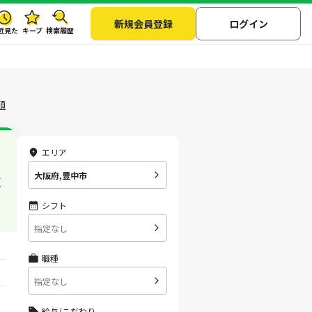
新規会員登録
ログイン
近見た
キープ
検索履歴
順
エリア
大阪府,豊中市
前
シフト
指定なし
職種
指定なし
給与/こだわり