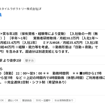
7ユースタイルラボラトリー株式会社/Jf
集
6万円+賞与年2回 （保有資格・経験等により変動） 【入社後の一例（無
）】 ［半年～1年］ 実務者研修取得／月給30.3万円 ［入社1年～
給33.6万円 ［入社2年］ ミドルMGR／月給35.6万円 ［入社2年
給40万円 ※経験・能力等を考慮。 ※勤務形態は「日勤＋夜勤」で
万円）を含みます。超過分は別途支給となります。
駅 より徒歩2分
駅チカ
から
00 【夜勤】 22：00～翌9：00 ＊＊ 勤務時間例 ＊＊ ■8時から17時
時から翌7時 など ※上記の時間内で8時間勤務（休憩1時間）ご利用者様
。 ※完全週休2日制・シフト制（希望休あり）
OK
週払いOK
服装自由
50代～活躍中
社会保険制度あり