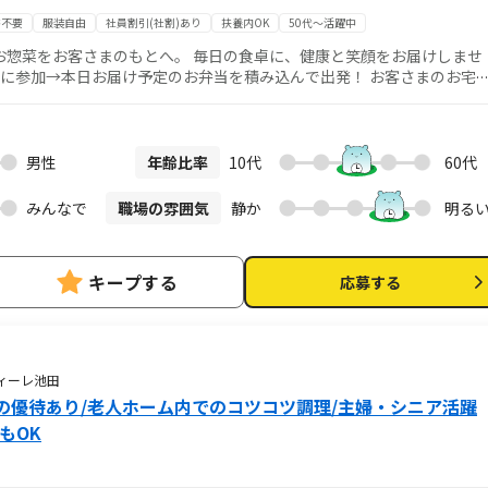
書不要
服装自由
社員割引(社割)あり
扶養内OK
50代～活躍中
お惣菜をお客さまのもとへ。 毎日の食卓に、健康と笑顔をお届けしませ
※再配達なし※保冷箱があるので置き配可能。 ※マイカーでのお届けな
や子育てなどでお忙しい
とう！」と、 声をかけて頂けることも多く、やりがいを感じられるお仕
男性
年齢比率
10代
60代
けます！ ・ご夫婦やお子さま連れでのお仕事も可能！ ・業務委託やお客
タッフがフォローいたします！ ◆「ワタミの宅食」では…
みんなで
職場の雰囲気
静か
明る
を 「まごころさん」「まごころスタッフ」 と、お呼びしています。
キープする
応募する
ヴィーレ池田
の優待あり/老人ホーム内でのコツコツ調理/主婦・シニア活躍
もOK