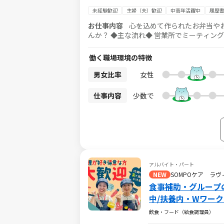
未経験歓迎
主婦（夫）歓迎
中高年活躍中
履歴
お仕事内容
心を込めて作られたお弁当や
んか？ ◆主な流れ◆ 営業所でミーティングに参加→本日お届け予定のお弁当を積み込んで出発！ お客さまのお宅へ
「安心・安全」に、お届けしてください。 
ので、ご夫婦で一緒にお仕事をすることも可能です。 ご高齢の一人暮らしの方や、お仕事
働く職場環境の特徴
方々に 「美味しかった♪」「いつもありが
事です。 【60代以上の方、主婦さん多数活躍中！】 ・適度に身体を動かすので、健康的に働けます！ ・9:00～
男女比率
女性
17:00の間で2時間～と適度に勤務いただ
と接するお仕事が初めての方もご安心ください！本部ス
仕事内容
少数で
日替弁当やお惣菜をお届けする宅配スタッフ
アルバイト・パート
NEW
SOMPOケア ラ
食事補助・グループ
中/扶養内・Wワーク
飲食・フード（給食調理員）