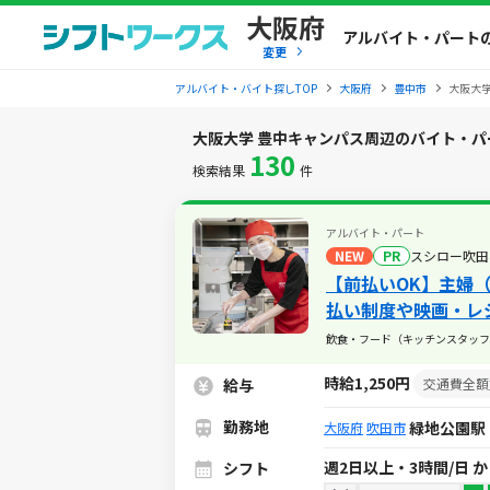
大阪府
アルバイト・パート
変更
アルバイト・バイト探しTOP
大阪府
豊中市
大阪大学
大阪大学 豊中キャンパス周辺のバイト・パ
130
検索結果
件
アルバイト・パート
NEW
PR
スシロー吹田
【前払いOK】主婦
払い制度や映画・レ
嬉しい待遇あり♪
飲食・フード（キッチンスタッフ
時給1,250円
給与
交通費全額
勤務地
緑地公園駅 
大阪府
吹田市
週2日以上・3時間/日 
シフト