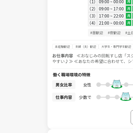
1
09:00 ~ 00:00
月
2
09:00 ~ 17:00
月
3
17:00 ~ 22:00
月
4
21:00 ~ 00:00
月
#昼歓迎
#夜歓迎
#土
未経験歓迎
主婦（夫）歓迎
大学生・専門学生歓迎
お仕事内容
≪おなじみの回転すし店「ス
やすい♪≫ ≪あなたの希望に合わせて、シフトは相談に応じます≫ 「
です。 調理経験は一切必要なし！ おすし
すのでご安心ください♪ 丁寧な研修があるので、調理が初めての方も安心ですよ♪ 「先輩」たちも力強く支えてく
働く職場環境の特徴
れます！ ※ホール業務をお手伝いいただく
【シフト例】 平日のランチ週2日のみ、 9
男女比率
女性
シフトで勤務いただけます！
仕事内容
少数で