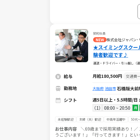
契約社員
NEW
株式会社ジャパン･
★スイミングスクー
験者歓迎です♪
運送・ドライバー・引っ越し（運
月給180,500円
給与
交通費
勤務地
石橋阪大前
大阪府
池田市
週5日以上・5.5時間/日
シフト
1
08:00 ~ 20:50
月
未経験歓迎
主婦（夫）歓迎
中高年活躍中
50代
お仕事内容
＼69歳まで採用実績あり！／ スイミングスクールへ通う生徒さんを送迎するお仕事です。 「ありがと
うございます！」「行ってきます！」といった声が聞けて