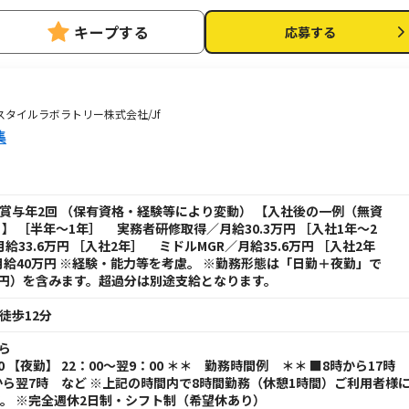
企業様の自家用自動車（マイクロバス）なので、第二種免許は不要です。
キープする
応募する
4ユースタイルラボラトリー株式会社/Jf
集
円+賞与年2回 （保有資格・経験等により変動） 【入社後の一例（無資
 ［半年～1年］ 実務者研修取得／月給30.3万円 ［入社1年～2
給33.6万円 ［入社2年］ ミドルMGR／月給35.6万円 ［入社2年
給40万円 ※経験・能力等を考慮。 ※勤務形態は「日勤＋夜勤」で
万円）を含みます。超過分は別途支給となります。
徒歩12分
から
00 【夜勤】 22：00～翌9：00 ＊＊ 勤務時間例 ＊＊ ■8時から17時
時から翌7時 など ※上記の時間内で8時間勤務（休憩1時間）ご利用者様
。 ※完全週休2日制・シフト制（希望休あり）