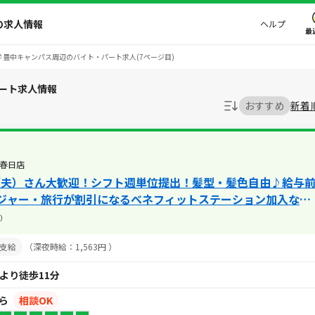
の求人情報
ヘルプ
最
 豊中キャンパス周辺のバイト・パート求人(7ページ目)
ート求人情報
おすすめ
新着
春日店
（夫）さん大歓迎！シフト週単位提出！髪型・髪色自由♪給与
ジャー・旅行が割引になるベネフィットステーション加入など
）
支給
（深夜時給：1,563円 ）
より徒歩11分
から
相談OK