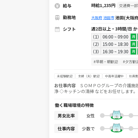
時給1,235円
給与
交通費一部
勤務地
池田(大阪府
大阪府
池田市
週2日以上・3時間/日 
シフト
1
06:00 ~ 09:00
月
2
15:00 ~ 18:30
月
3
16:30 ~ 19:30
月
#早朝・朝歓迎
#夕方歓
未経験歓迎
主婦（夫）歓迎
中高年活躍中
社員割
お仕事内容
ＳＯＭＰＯグループの介護施設内 レストランでの食事
浄 ◇キッチンの清掃 などをお任せします。 ◎毎食ごとにまとまったレシピが あるので未経験の方でも安心です
◎専門的な知識は一切不要！ 調理師など
働く職場環境の特徴
男女比率
女性
仕事内容
少数で