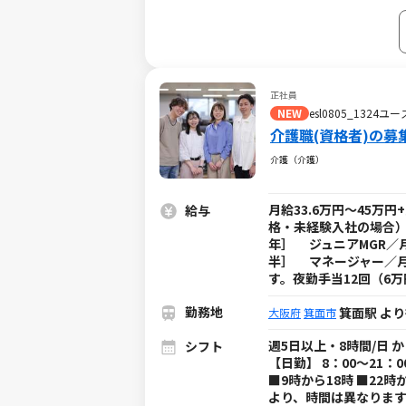
事できます♪≫ 送迎で使う車両は依頼先
今お持ちの免許でOKです♪
正社員
NEW
esl0805_132
介護職(資格者)の募
介護（介護）
月給33.6万円～45万
給与
格・未経験入社の場合）】
年］ ジュニアMGR／月
半］ マネージャー／月
す。夜勤手当12回（6
勤務地
箕面駅 より
大阪府
箕面市
週5日以上・8時間/日 
シフト
【日勤】 8：00～21：
■9時から18時 ■22
より、時間は異なります