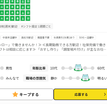
火
水
木
金
土
日
火
水
木
金
土
日
火
水
木
金
土
日
火
水
木
金
土
日
日祝(週末)歓迎
#シフト提出 1週間ごと
中高年活躍中
高校生歓迎
履歴書不要
社員割引(社割)あり
50代～活躍中
シロー」で働きませんか！≫ ≪長期勤務できる方歓迎！社保完備で働き
おすし作り」「調理場片付け」が主なお仕事
作りといっても、握るなどの難しい作業はなく、 簡単な調理補助が中心
場合もございます （お席へご案内、お会計、テーブルの片付けなど）
時～12時の午前のみ、 11時～14時（幼稚園への送迎の間） のみなど希望
男性
年齢比率
10代
60代
みんなで
職場の雰囲気
静か
明る
キープする
応募する