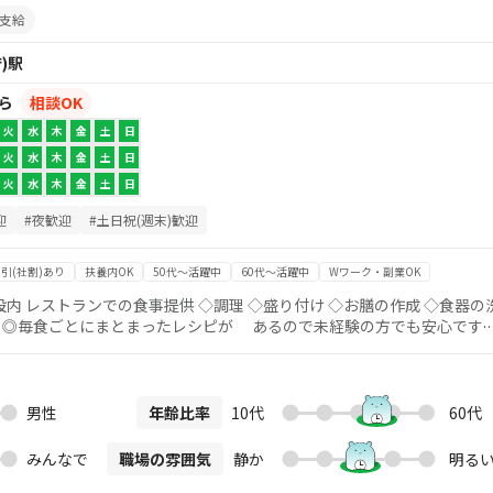
支給
)駅
から
相談OK
火
水
木
金
土
日
火
水
木
金
土
日
火
水
木
金
土
日
迎
#夜歓迎
#土日祝(週末)歓迎
引(社割)あり
扶養内OK
50代～活躍中
60代～活躍中
Wワーク・副業OK
提供 ◇調理 ◇盛り付け ◇お膳の作成 ◇食器の洗
！
の資格も不要です！
男性
年齢比率
10代
60代
みんなで
職場の雰囲気
静か
明る