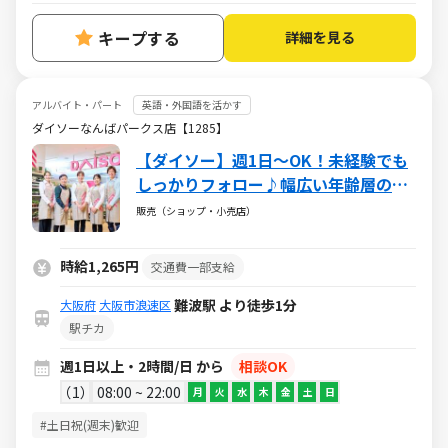
キープする
詳細を見る
アルバイト・パート
英語・外国語を活かす
ダイソーなんばパークス店【1285】
【ダイソー】週1日～OK！未経験でも
しっかりフォロー♪幅広い年齢層の方
が活躍中！
販売（ショップ・小売店）
時給1,265円
交通費一部支給
難波駅 より徒歩1分
大阪府
大阪市浪速区
駅チカ
週1日以上・2時間/日 から
相談OK
1
08:00 ~ 22:00
月
火
水
木
金
土
日
#土日祝(週末)歓迎