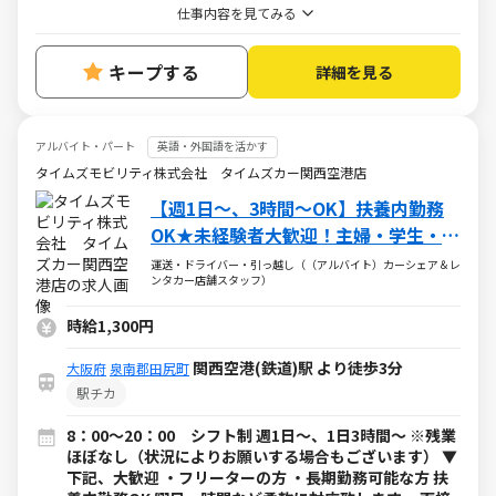
仕事内容を見てみる
キープする
詳細を見る
アルバイト・パート
英語・外国語を活かす
タイムズモビリティ株式会社 タイムズカー関西空港店
【週1日～、3時間～OK】扶養内勤務
OK★未経験者大歓迎！主婦・学生・中
高年活躍中
運送・ドライバー・引っ越し（（アルバイト）カーシェア＆レ
ンタカー店舗スタッフ）
時給1,300円
関西空港(鉄道)駅 より徒歩3分
大阪府
泉南郡田尻町
駅チカ
8：00～20：00 シフト制 週1日～、1日3時間～ ※残業
ほぼなし（状況によりお願いする場合もございます） ▼
下記、大歓迎 ・フリーターの方 ・長期勤務可能な方 扶