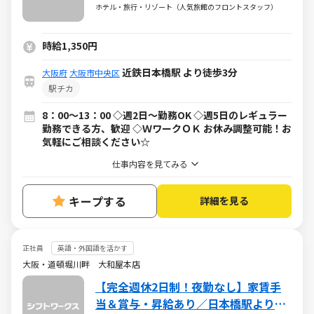
躍中★WワークOK
ホテル・旅行・リゾート（人気旅館のフロントスタッフ）
時給1,350円
近鉄日本橋駅 より徒歩3分
大阪府
大阪市中央区
駅チカ
8：00～13：00 ◇週2日～勤務OK ◇週5日のレギュラー
勤務できる方、歓迎 ◇ＷワークＯＫ お休み調整可能！お
気軽にご相談ください☆
仕事内容を見てみる
キープする
詳細を見る
正社員
英語・外国語を活かす
大阪・道頓堀川畔 大和屋本店
【完全週休2日制！夜勤なし】家賃手
当＆賞与・昇給あり／日本橋駅より徒