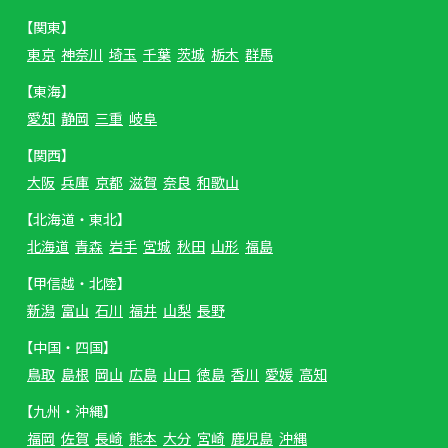
【関東】
東京
神奈川
埼玉
千葉
茨城
栃木
群馬
【東海】
愛知
静岡
三重
岐阜
【関西】
大阪
兵庫
京都
滋賀
奈良
和歌山
【北海道・東北】
北海道
青森
岩手
宮城
秋田
山形
福島
【甲信越・北陸】
新潟
富山
石川
福井
山梨
長野
【中国・四国】
鳥取
島根
岡山
広島
山口
徳島
香川
愛媛
高知
【九州・沖縄】
福岡
佐賀
長崎
熊本
大分
宮崎
鹿児島
沖縄