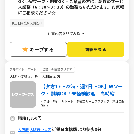
OK ◇Wワーク・副業OK ※ご希望の方は、朝食のサービ
ス業務（6：30～9：30）の勤務もいただけます。お気軽
にご相談ください☆
#土日祝(週末)歓迎
仕事内容を見てみる
キープする
詳細を見る
アルバイト・パート
英語・外国語を活かす
大阪・道頓堀川畔 大和屋本店
【夕方17～22時・週2日～OK】Wワー
ク・副業OK！未経験歓迎！高時給
ホテル・旅行・リゾート（旅館のサービススタッフ（料理の配
膳））
時給1,350円
近鉄日本橋駅 より徒歩3分
大阪府
大阪市中央区