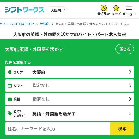
大阪府
最近見た
キープ
メニュー
バイト・バイト探しTOP
大阪府
大阪府の英語・外国語を活かすのバイト・パート求人
大阪府の英語・外国語を活かすのバイト・パート求人情報
大阪府,英語・外国語を活かす
閉じる
条件を変更する
大阪府
エリア
指定なし
シフト
指定なし
職種
給与/
英語・外国語を活かす
こだわり
検索