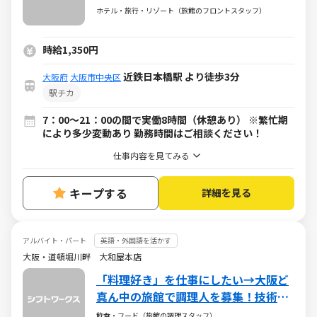
国語スキル活かせます★
ホテル・旅行・リゾート（旅館のフロントスタッフ）
時給1,350円
近鉄日本橋駅 より徒歩3分
大阪府
大阪市中央区
駅チカ
7：00～21：00の間で実働8時間（休憩あり） ※繁忙期
により多少変動あり 勤務時間はご相談ください！
仕事内容を見てみる
キープする
詳細を見る
アルバイト・パート
英語・外国語を活かす
大阪・道頓堀川畔 大和屋本店
「料理好き」を仕事にしたい→大阪ど
真ん中の旅館で調理人を募集！技術を
学びたい方必見！
飲食・フード（旅館の調理スタッフ）