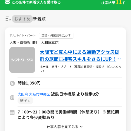
11
この条件で新着求人を受け取る
検索結果
件
おすすめ
新着順
アルバイト・パート
英語・外国語を活かす
大阪・道頓堀川畔 大和屋本店
大阪市ど真ん中にある通勤アクセス抜
群の旅館◎接客スキルをさらにUP！外
国語スキル活かせます★
ホテル・旅行・リゾート（旅館の客室係・接客サービススタッ
フ）
時給1,350円
近鉄日本橋駅 より徒歩3分
大阪府
大阪市中央区
駅チカ
7：00～21：00の間で実働8時間（休憩あり） ※繁忙期
により多少変動あり
仕事内容を見てみる