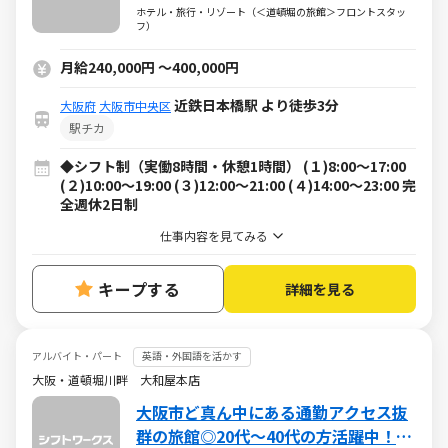
歩1分／経験者歓迎
ホテル・旅行・リゾート（＜道頓堀の旅館＞フロントスタッ
フ）
月給240,000円
～
400,000円
近鉄日本橋駅 より徒歩3分
大阪府
大阪市中央区
駅チカ
◆シフト制（実働8時間・休憩1時間） (１)8:00～17:00
(２)10:00～19:00 (３)12:00～21:00 (４)14:00～23:00 完
全週休2日制
仕事内容を見てみる
キープする
詳細を見る
アルバイト・パート
英語・外国語を活かす
大阪・道頓堀川畔 大和屋本店
大阪市ど真ん中にある通勤アクセス抜
群の旅館◎20代～40代の方活躍中！外