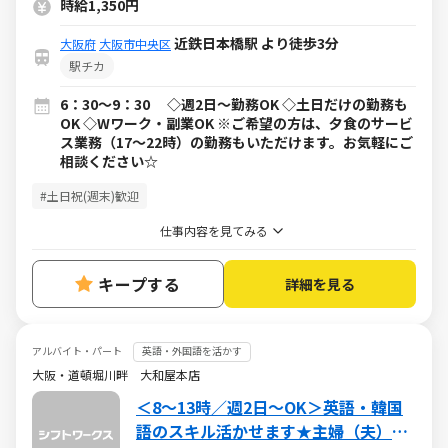
時給1,350円
近鉄日本橋駅 より徒歩3分
大阪府
大阪市中央区
駅チカ
6：30～9：30 ◇週2日～勤務OK ◇土日だけの勤務も
OK ◇Wワーク・副業OK ※ご希望の方は、夕食のサービ
ス業務（17～22時）の勤務もいただけます。お気軽にご
相談ください☆
#土日祝(週末)歓迎
仕事内容を見てみる
キープする
詳細を見る
アルバイト・パート
英語・外国語を活かす
大阪・道頓堀川畔 大和屋本店
＜8～13時／週2日～OK＞英語・韓国
語のスキル活かせます★主婦（夫）活