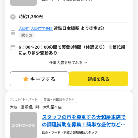
時給1,350円
近鉄日本橋駅 より徒歩3分
大阪府
大阪市中央区
駅チカ
6：00～20：00の間で実働8時間（休憩あり） ※繁忙期
により多少変動あり
仕事内容を見てみる
キープする
詳細を見る
アルバイト・パート
英語・外国語を活かす
大阪・道頓堀川畔 大和屋本店
スタッフの声を尊重する大和屋本店で
の調理補助を募集！簡単な盛付などお
任せします！
飲食・フード（旅館の調理補助スタッフ）