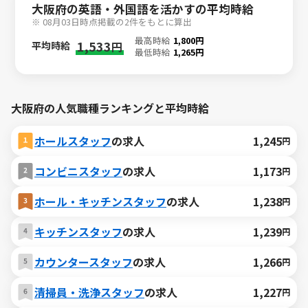
大阪府の英語・外国語を活かすの平均時給
※ 08月03日時点掲載の2件をもとに算出
最高時給
1,800円
1,533
平均時給
円
最低時給
1,265円
大阪府の人気職種ランキングと平均時給
ホールスタッフ
の求人
1,245
円
コンビニスタッフ
の求人
1,173
円
ホール・キッチンスタッフ
の求人
1,238
円
キッチンスタッフ
の求人
1,239
円
カウンタースタッフ
の求人
1,266
円
清掃員・洗浄スタッフ
の求人
1,227
円