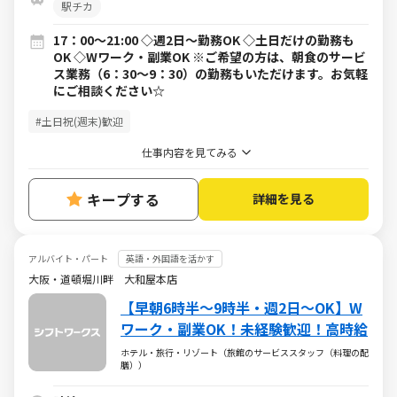
駅チカ
17：00～21:00 ◇週2日～勤務OK ◇土日だけの勤務も
OK ◇Wワーク・副業OK ※ご希望の方は、朝食のサービ
ス業務（6：30～9：30）の勤務もいただけます。お気軽
にご相談ください☆
#土日祝(週末)歓迎
仕事内容を見てみる
キープする
詳細を見る
アルバイト・パート
英語・外国語を活かす
大阪・道頓堀川畔 大和屋本店
【早朝6時半～9時半・週2日～OK】W
ワーク・副業OK！未経験歓迎！高時給
ホテル・旅行・リゾート（旅館のサービススタッフ（料理の配
膳））