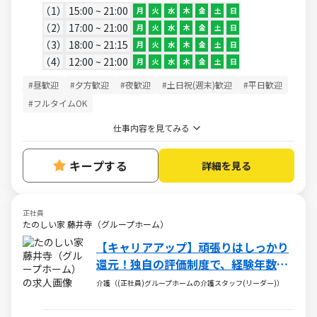
1
15:00 ~ 21:00
月
火
水
木
金
土
日
2
17:00 ~ 21:00
月
火
水
木
金
土
日
3
18:00 ~ 21:15
月
火
水
木
金
土
日
4
12:00 ~ 21:00
月
火
水
木
金
土
日
#昼歓迎
#夕方歓迎
#夜歓迎
#土日祝(週末)歓迎
#平日歓迎
#フルタイムOK
仕事内容を見てみる
キープする
詳細を見る
正社員
たのしい家 藤井寺（グループホーム）
【キャリアアップ】頑張りはしっかり
還元！独自の評価制度で、経験年数に
関わらず給与UPが可能◎
介護（(正社員)グループホームの介護スタッフ(リーダー)）