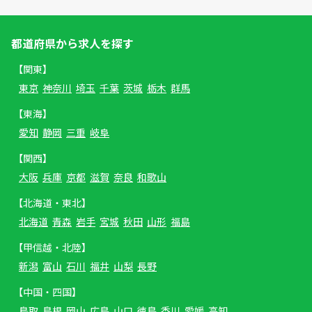
都道府県から求人を探す
【関東】
東京
神奈川
埼玉
千葉
茨城
栃木
群馬
【東海】
愛知
静岡
三重
岐阜
【関西】
大阪
兵庫
京都
滋賀
奈良
和歌山
【北海道・東北】
北海道
青森
岩手
宮城
秋田
山形
福島
【甲信越・北陸】
新潟
富山
石川
福井
山梨
長野
【中国・四国】
鳥取
島根
岡山
広島
山口
徳島
香川
愛媛
高知