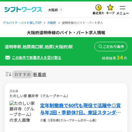
大阪府
最近見た
キープ
メニュー
アルバイト・バイト探しTOP
大阪府
道明寺線のバイト・パート求人
大阪府道明寺線のバイト・パート求人情報
道明寺駅,柏原南口駅,柏原(大阪府)駅
こだわり条件
34
この条件で新着求人を受け取る
検索結果
件
おすすめ
新着順
正社員
たのしい家 藤井寺（グループホーム）
定年制撤廃で60代も現役で活躍中◎賞
与年2回・季節休7日。東証スタンダー
ド上場◎
介護（(正社員)グループホームのホーム長）