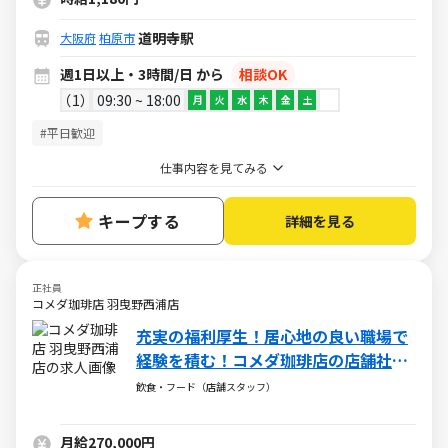
道明寺駅
大阪府
柏原市
週1日以上・3時間/日 から
相談OK
1
09:30 ~ 18:00
月
火
水
木
金
土
#平日歓迎
仕事内容を見てみる
キープする
詳細を見る
正社員
コメダ珈琲店 羽曳野西浦店
充実の福利厚生！居心地の良い職場で
経験を積む！コメダ珈琲店の店舗社員
（正社員）の求人
飲食・フード（店舗スタッフ）
月給270,000円