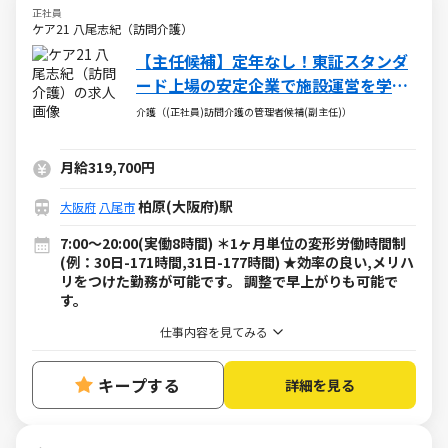
正社員
ケア21 八尾志紀（訪問介護）
【主任候補】定年なし！東証スタンダ
ード上場の安定企業で施設運営を学ぶ
◎キャリアUP応援
介護（(正社員)訪問介護の管理者候補(副主任)）
月給319,700円
柏原(大阪府)駅
大阪府
八尾市
7:00～20:00(実働8時間) ＊1ヶ月単位の変形労働時間制
(例：30日-171時間,31日-177時間) ★効率の良い,メリハ
リをつけた勤務が可能です。 調整で早上がりも可能で
す。
仕事内容を見てみる
キープする
詳細を見る