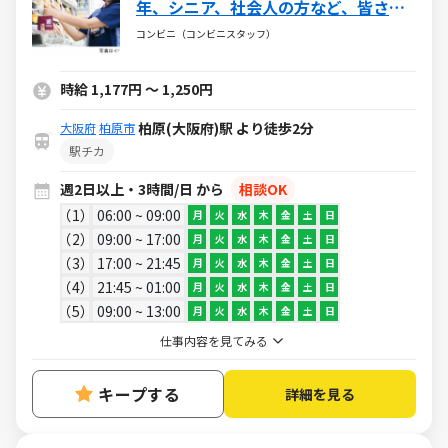
年、シニア、社会人の方など、皆さん
活躍中!!
コンビニ（コンビニスタッフ）
時給 1,177円 ～ 1,250円
柏原(大阪府)駅 より徒歩2分
大阪府
柏原市
駅チカ
週2日以上・3時間/日 から
相談OK
1
06:00 ~ 09:00
月
火
水
木
金
土
日
2
09:00 ~ 17:00
月
火
水
木
金
土
日
3
17:00 ~ 21:45
月
火
水
木
金
土
日
4
21:45 ~ 01:00
月
火
水
木
金
土
日
5
09:00 ~ 13:00
月
火
水
木
金
土
日
仕事内容を見てみる
キープする
詳細を見る