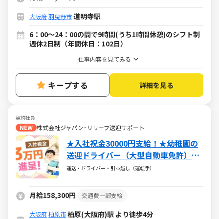
道明寺駅
大阪府
羽曳野市
6：00～24：00の間で9時間(うち1時間休憩)のシフト制
週休2日制（年間休日：102日）
仕事内容を見てみる
キープする
詳細を見る
契約社員
NEW
株式会社ジャパン･リリーフ送迎サポート
★入社祝金30000円支給！★幼稚園の
送迎ドライバー（大型自動車免許）★
未経験者歓迎♪
運送・ドライバー・引っ越し（運転手）
月給158,300円
交通費一部支給
柏原(大阪府)駅 より徒歩4分
大阪府
柏原市