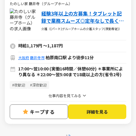
たのしい家 藤井寺（グループホーム）
経験3年以上の方募集！タブレット記
録で業務スムーズ◎定年なしで長く稼
げる夜勤専従
介護（(パート)グループホームの介護スタッフ(夜勤専従)）
時給1,179円
～
1,187円
柏原南口駅 より徒歩11分
大阪府
藤井寺市
17:00～翌10:00 (実働16時間／休憩60分) ＊事業所によ
り異なる ＊22:00～翌5:00まで18歳以上の方(省令2号)
#夜歓迎
#深夜歓迎
仕事内容を見てみる
キープする
詳細を見る