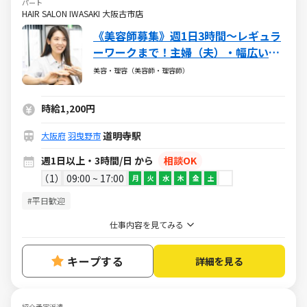
パート
HAIR SALON IWASAKI 大阪古市店
《美容師募集》週1日3時間～レギュラ
ーワークまで！主婦（夫）・幅広い年
代が活躍しています
美容・理容（美容師・理容師）
時給1,200円
道明寺駅
大阪府
羽曳野市
週1日以上・3時間/日 から
相談OK
1
09:00 ~ 17:00
月
火
水
木
金
土
#平日歓迎
仕事内容を見てみる
キープする
詳細を見る
紹介予定派遣