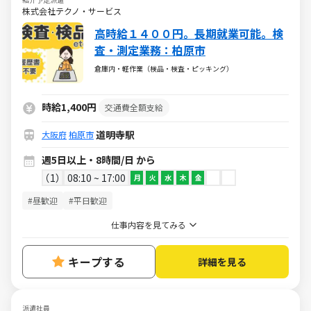
株式会社テクノ・サービス
高時給１４００円。長期就業可能。検
査・測定業務：柏原市
倉庫内・軽作業（検品・検査・ピッキング）
時給1,400円
交通費全額支給
道明寺駅
大阪府
柏原市
週5日以上・8時間/日 から
1
08:10 ~ 17:00
月
火
水
木
金
#昼歓迎
#平日歓迎
仕事内容を見てみる
キープする
詳細を見る
派遣社員