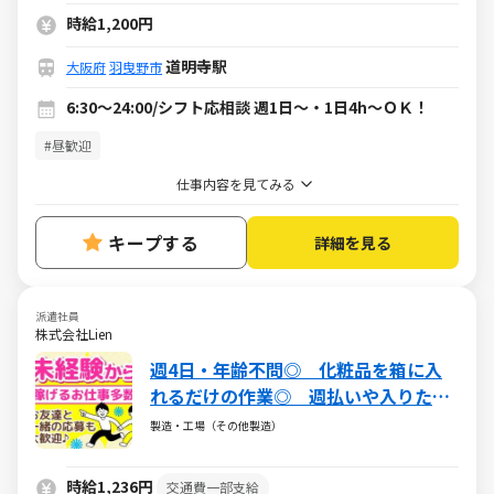
時給1,200円
道明寺駅
大阪府
羽曳野市
6:30～24:00/シフト応相談 週1日～・1日4h～ＯＫ！
#昼歓迎
仕事内容を見てみる
キープする
詳細を見る
派遣社員
株式会社Lien
週4日・年齢不問◎ 化粧品を箱に入
れるだけの作業◎ 週払いや入りたい
シフト設定可能◎
製造・工場（その他製造）
時給1,236円
交通費一部支給