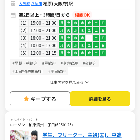
柏原(大阪府)駅
大阪府
八尾市
週2日以上・3時間/日 から
相談OK
1
15:00 ~ 21:00
月
火
水
木
金
土
日
2
17:00 ~ 21:00
月
火
水
木
金
土
日
3
18:00 ~ 21:00
月
火
水
木
土
日
4
10:00 ~ 17:00
月
火
水
木
金
土
日
5
12:00 ~ 21:15
月
火
水
木
金
土
日
#早朝・朝歓迎
#昼歓迎
#夕方歓迎
#夜歓迎
#土日祝(週末)歓迎
#平日歓迎
仕事内容を見てみる
キープする
詳細を見る
アルバイト・パート
ローソン 柏原清州二丁目(6350125)
学生、フリーター、主婦(夫)、中高