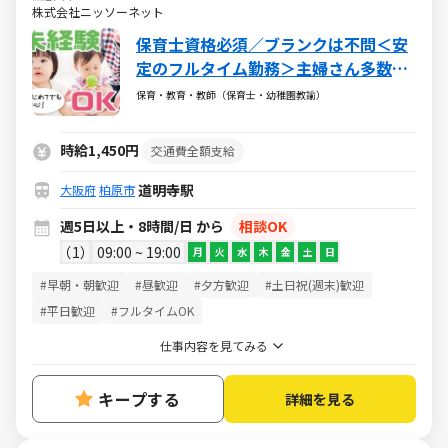
株式会社ニッソーネット
保育士資格必須／ブランクは不問＜安
定のフルタイム勤務＞主婦さん多数活
躍中♪
保育・教育・教師（保育士・幼稚園教諭）
時給1,450円
交通費全額支給
道明寺駅
大阪府
柏原市
週5日以上・8時間/日 から
相談OK
1
09:00 ~ 19:00
月
火
水
木
金
土
日
#早朝・朝歓迎
#昼歓迎
#夕方歓迎
#土日祝(週末)歓迎
#平日歓迎
#フルタイムOK
仕事内容を見てみる
キープする
詳細を見る