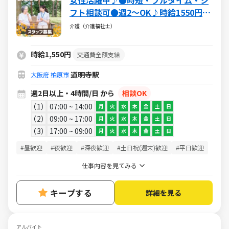
女性活躍中♪●時短・フルタイム・シ
フト相談可●週2～OK♪時給1550円
【派遣：介護福祉士】
介護（介護福祉士）
時給1,550円
交通費全額支給
道明寺駅
大阪府
柏原市
週2日以上・4時間/日 から
相談OK
1
07:00 ~ 14:00
月
火
水
木
金
土
日
2
09:00 ~ 17:00
月
火
水
木
金
土
日
3
17:00 ~ 09:00
月
火
水
木
金
土
日
#昼歓迎
#夜歓迎
#深夜歓迎
#土日祝(週末)歓迎
#平日歓迎
仕事内容を見てみる
キープする
詳細を見る
アルバイト