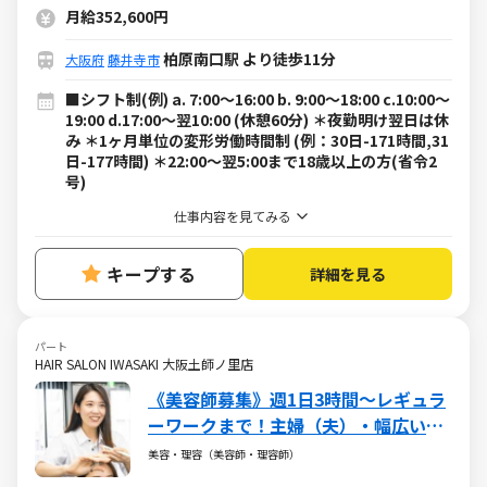
月給352,600円
柏原南口駅 より徒歩11分
大阪府
藤井寺市
■シフト制(例) a. 7:00～16:00 b. 9:00～18:00 c.10:00～
19:00 d.17:00～翌10:00 (休憩60分) ＊夜勤明け翌日は休
み ＊1ヶ月単位の変形労働時間制 (例：30日-171時間,31
日-177時間) ＊22:00～翌5:00まで18歳以上の方(省令2
号)
仕事内容を見てみる
キープする
詳細を見る
パート
HAIR SALON IWASAKI 大阪土師ノ里店
《美容師募集》週1日3時間～レギュラ
ーワークまで！主婦（夫）・幅広い年
代が活躍しています
美容・理容（美容師・理容師）