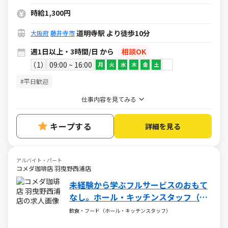
時給1,300円
道明寺駅 より徒歩10分
大阪府
藤井寺市
週1日以上・3時間/日 から
相談OK
1
09:00 ~ 16:00
月
火
水
木
金
土
#平日歓迎
仕事内容を見てみる
キープする
詳細を見る
アルバイト・パート
コメダ珈琲店 羽曳野西浦店
未経験から学ぶフルサービスのおもて
なし。ホール・キッチンスタッフ（ア
ルバイト・パート）求人
飲食・フード（ホール・キッチンスタッフ）