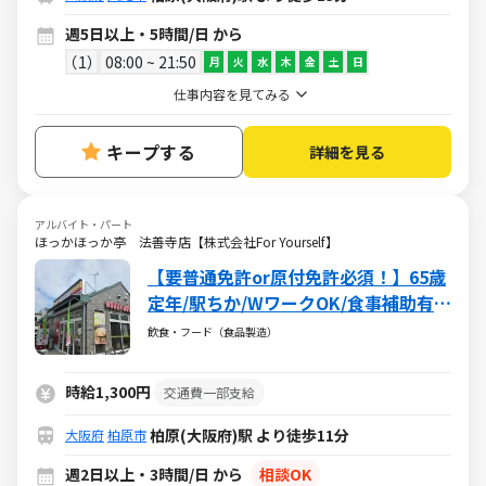
週5日以上・5時間/日 から
1
08:00 ~ 21:50
月
火
水
木
金
土
日
仕事内容を見てみる
キープする
詳細を見る
アルバイト・パート
ほっかほっか亭 法善寺店【株式会社For Yourself】
【要普通免許or原付免許必須！】65歳
定年/駅ちか/WワークOK/食事補助有/
子育てが落ち着いて週5日ガッツリ！
飲食・フード（食品製造）
や子育てと両立できる週2日～で調整
可能♪♪
時給1,300円
交通費一部支給
柏原(大阪府)駅 より徒歩11分
大阪府
柏原市
週2日以上・3時間/日 から
相談OK