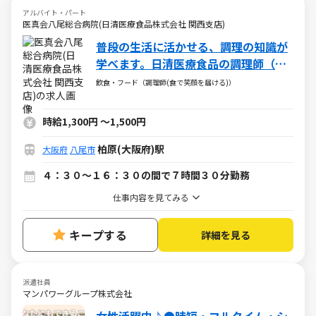
アルバイト・パート
医真会八尾総合病院(日清医療食品株式会社 関西支店)
普段の生活に活かせる、調理の知識が
学べます。日清医療食品の調理師（パ
ート・アルバイト求人）
飲食・フード（調理師(食で笑顔を届ける)）
時給1,300円
～
1,500円
柏原(大阪府)駅
大阪府
八尾市
４：３０～１６：３０の間で７時間３０分勤務
仕事内容を見てみる
キープする
詳細を見る
派遣社員
マンパワーグループ株式会社