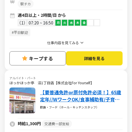
駅チカ
週4日以上・2時間/日 から
1
07:20 ~ 16:50
月
火
水
木
金
#平日歓迎
仕事内容を見てみる
キープする
詳細を見る
アルバイト・パート
ほっかほっか亭 沼1丁目店【株式会社For Yourself】
【要普通免許or原付免許必須！】65歳
定年//WワークOK/食事補助有/子育て
が落ち着いて週5日ガッツリ！や子育
飲食・フード（ホール・キッチンスタッフ）
てと両立できる週2日～で調整可能
♪♪
時給1,300円
交通費一部支給