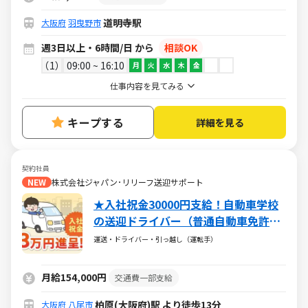
道明寺駅
大阪府
羽曳野市
週3日以上・6時間/日 から
相談OK
1
09:00 ~ 16:10
月
火
水
木
金
仕事内容を見てみる
キープする
詳細を見る
契約社員
NEW
株式会社ジャパン･リリーフ送迎サポート
★入社祝金30000円支給！自動車学校
の送迎ドライバー（普通自動車免許
※AT限定可）★未経験者歓迎！
運送・ドライバー・引っ越し（運転手）
月給154,000円
交通費一部支給
柏原(大阪府)駅 より徒歩13分
大阪府
八尾市