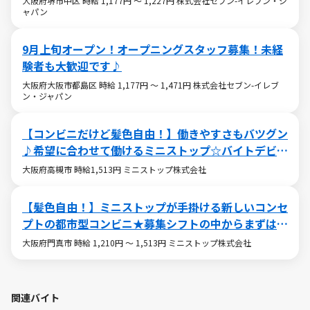
大阪府堺市中区 時給 1,177円 ～ 1,227円 株式会社セブン-イレブン・ジ
ャパン
9月上旬オープン！オープニングスタッフ募集！未経
験者も大歓迎です♪
大阪府大阪市都島区 時給 1,177円 ～ 1,471円 株式会社セブン-イレブ
ン・ジャパン
【コンビニだけど髪色自由！】働きやすさもバツグン
♪希望に合わせて働けるミニストップ☆バイトデビュ
ーも大歓迎です！☆
大阪府高槻市 時給1,513円 ミニストップ株式会社
【髪色自由！】ミニストップが手掛ける新しいコンセ
プトの都市型コンビニ★募集シフトの中からまずは好
きな時間をお選びください☆
大阪府門真市 時給 1,210円 ～ 1,513円 ミニストップ株式会社
関連バイト