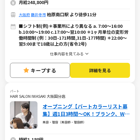
月給248,800円
柏原南口駅 より徒歩11分
大阪府
藤井寺市
■シフト制(例)＊事業所により異なる a. 7:00～16:00
b.10:00～19:00 c.17:00～翌10:00 ＊1ヶ月単位の変形労
働時間制 (例：30日-171時間,31日-177時間) ＊22:00～
翌5:00まで18歳以上の方(省令2号)
仕事内容を見てみる
キープする
詳細を見る
パート
HAIR SALON IWASAKI 大阪国分店
オープニング【パートカラーリスト募
集】週1日3時間～OK！ブランク、Wワ
ーク歓迎
美容・理容（美容師・理容師）
時給1,180円