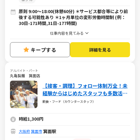
原則 9:00～18:00(休憩60分) ＊サービス都合等により前
後する可能性あり ＊1ヶ月単位の変形労働時間制 (例：
30日-171時間,31日-177時間)
仕事内容を見てみる
キープする
詳細を見る
アルバイト・パート
丸亀製麺 箕面店
【接客・調理】フォロー体制万全！未
経験からはじめたスタッフも多数活躍
中！
飲食・フード（カウンタースタッフ）
時給1,300円
箕面駅
大阪府
箕面市