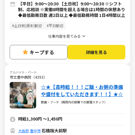
【平日】9:00～20:30 【土日祝】9:00～20:30 ※シフト
制、応相談 ※実働8時間を超える場合は1時間の休憩あり
◆最低勤務日数 週2日以上 ◆最低勤務時間 1日4時間以上
#土日祝(週末)歓迎
#平日歓迎
仕事内容を見てみる
キープする
詳細を見る
アルバイト・パート
市立豊中病院（4393）
☆★【高時給！！！ご飯・お粥の準備
や盛付をしていただきます！！】★☆
飲食・フード（病院内の厨房での調理スタッフ）
時給1,300円
～
1,450円
石橋阪大前駅
大阪府
豊中市