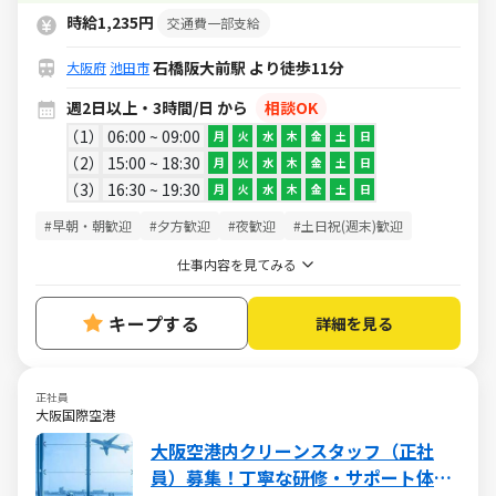
時給1,235円
交通費一部支給
石橋阪大前駅 より徒歩11分
大阪府
池田市
週2日以上・3時間/日 から
相談OK
1
06:00 ~ 09:00
月
火
水
木
金
土
日
2
15:00 ~ 18:30
月
火
水
木
金
土
日
3
16:30 ~ 19:30
月
火
水
木
金
土
日
#早朝・朝歓迎
#夕方歓迎
#夜歓迎
#土日祝(週末)歓迎
仕事内容を見てみる
キープする
詳細を見る
正社員
大阪国際空港
大阪空港内クリーンスタッフ（正社
員）募集！丁寧な研修・サポート体制