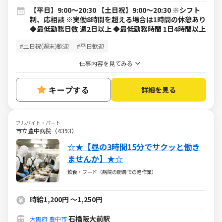
【平日】9:00～20:30 【土日祝】9:00～20:30 ※シフト
制、応相談 ※実働8時間を超える場合は1時間の休憩あり
◆最低勤務日数 週2日以上 ◆最低勤務時間 1日4時間以上
#土日祝(週末)歓迎
#平日歓迎
仕事内容を見てみる
キープする
詳細を見る
アルバイト・パート
市立豊中病院（4393）
☆★【昼の3時間15分でサクッと働き
ませんか】★☆
飲食・フード（病院の厨房での軽作業）
時給1,200円
～
1,250円
石橋阪大前駅
大阪府
豊中市