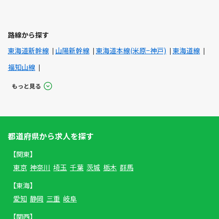
路線から探す
東海道新幹線
山陽新幹線
東海道本線(米原−神戸)
東海道線
福知山線
もっと見る
都道府県から求人を探す
【関東】
東京
神奈川
埼玉
千葉
茨城
栃木
群馬
【東海】
愛知
静岡
三重
岐阜
【関西】