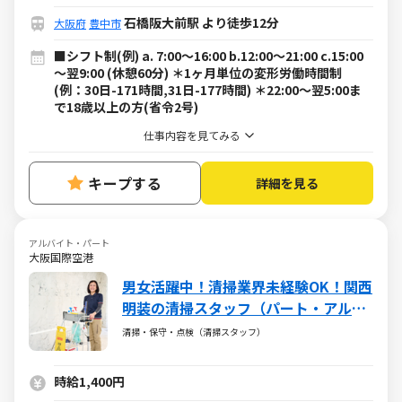
石橋阪大前駅 より徒歩12分
大阪府
豊中市
■シフト制(例) a. 7:00～16:00 b.12:00～21:00 c.15:00
～翌9:00 (休憩60分) ＊1ヶ月単位の変形労働時間制
(例：30日-171時間,31日-177時間) ＊22:00～翌5:00ま
で18歳以上の方(省令2号)
仕事内容を見てみる
キープする
詳細を見る
アルバイト・パート
大阪国際空港
男女活躍中！清掃業界未経験OK！関西
明装の清掃スタッフ（パート・アルバ
イト）求人
清掃・保守・点検（清掃スタッフ）
時給1,400円