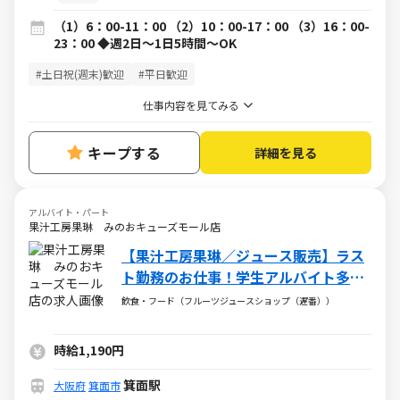
（1）6：00-11：00 （2）10：00-17：00 （3）16：00-
23：00 ◆週2日～1日5時間～OK
#土日祝(週末)歓迎
#平日歓迎
仕事内容を見てみる
キープする
詳細を見る
アルバイト・パート
果汁工房果琳 みのおキューズモール店
【果汁工房果琳／ジュース販売】ラス
ト勤務のお仕事！学生アルバイト多数
活躍中！
飲食・フード（フルーツジュースショップ（遅番））
時給1,190円
箕面駅
大阪府
箕面市