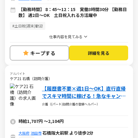
【勤務時間】 8：45～12：15 実働3時間30分 【勤務日
数】 週2日～OK 土日祝入れる方活躍中
#土日祝(週末)歓迎
仕事内容を見てみる
キープする
詳細を見る
アルバイト
ケア21 石橋（訪問介護）
【履歴書不要×週1日～OK】直行直帰
でスキマ時間に稼げる！急なキャンセ
ルも手当有！定年無し！
介護（(パート)訪問介護の登録ヘルパー）
時給1,707円
～
2,104円
石橋阪大前駅 より徒歩2分
大阪府
池田市