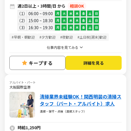
週2日以上・3時間/日 から
相談OK
1
06:00 ~ 09:00
月
火
水
木
金
土
日
2
15:00 ~ 18:30
月
火
水
木
金
土
日
3
16:30 ~ 19:30
月
火
水
木
金
土
日
#早朝・朝歓迎
#夕方歓迎
#夜歓迎
#土日祝(週末)歓迎
仕事内容を見てみる
キープする
詳細を見る
アルバイト・パート
大阪国際空港
清掃業界未経験OK！関西明装の清掃ス
タッフ（パート・アルバイト）求人
清掃・保守・点検（清掃スタッフ）
時給1,250円