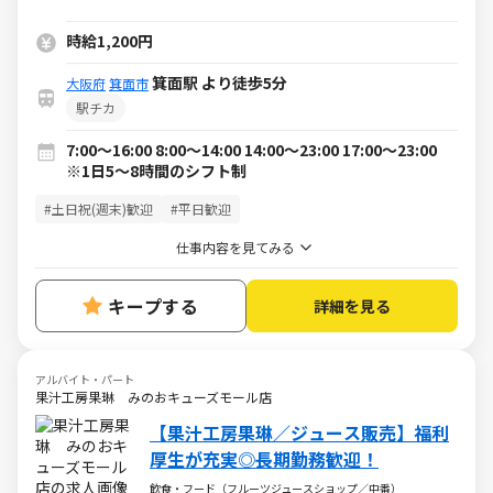
時給1,200円
箕面駅 より徒歩5分
大阪府
箕面市
駅チカ
7:00～16:00 8:00～14:00 14:00～23:00 17:00～23:00
※1日5～8時間のシフト制
#土日祝(週末)歓迎
#平日歓迎
仕事内容を見てみる
キープする
詳細を見る
アルバイト・パート
果汁工房果琳 みのおキューズモール店
【果汁工房果琳／ジュース販売】福利
厚生が充実◎長期勤務歓迎！
飲食・フード（フルーツジュースショップ／中番）