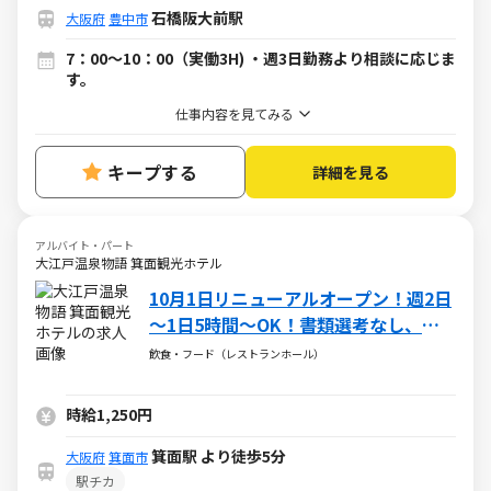
石橋阪大前駅
大阪府
豊中市
7：00～10：00（実働3H) ・週3日勤務より相談に応じま
す。
仕事内容を見てみる
キープする
詳細を見る
アルバイト・パート
大江戸温泉物語 箕面観光ホテル
10月1日リニューアルオープン！週2日
～1日5時間～OK！書類選考なし、面
接時履歴書不要！
飲食・フード（レストランホール）
時給1,250円
箕面駅 より徒歩5分
大阪府
箕面市
駅チカ