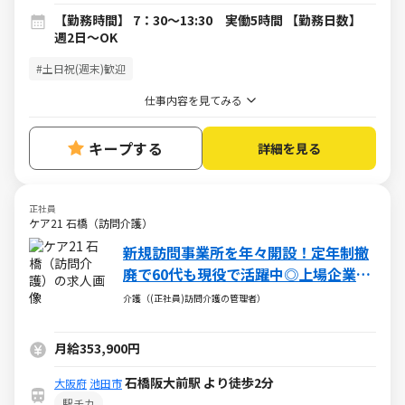
【勤務時間】 7：30～13:30 実働5時間 【勤務日数】
週2日～OK
#土日祝(週末)歓迎
仕事内容を見てみる
キープする
詳細を見る
正社員
ケア21 石橋（訪問介護）
新規訪問事業所を年々開設！定年制撤
廃で60代も現役で活躍中◎上場企業の
安定基盤で事業所運営
介護（(正社員)訪問介護の管理者）
月給353,900円
石橋阪大前駅 より徒歩2分
大阪府
池田市
駅チカ