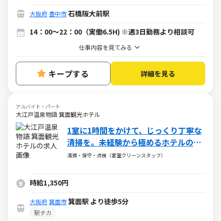
石橋阪大前駅
大阪府
豊中市
14：00～22：00（実働6.5H) ※週3日勤務より相談可
仕事内容を見てみる
キープする
詳細を見る
アルバイト・パート
大江戸温泉物語 箕面観光ホテル
1室に1時間をかけて、じっくり丁寧な
清掃を。未経験から極めるホテルの客
室清掃。
清掃・保守・点検（客室クリーンスタッフ）
時給1,350円
箕面駅 より徒歩5分
大阪府
箕面市
駅チカ