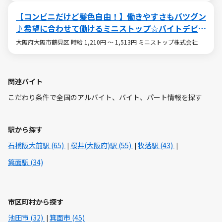
【コンビニだけど髪色自由！】働きやすさもバツグン
♪希望に合わせて働けるミニストップ☆バイトデビュ
ーも大歓迎です！☆
大阪府大阪市鶴見区 時給 1,210円 ～ 1,513円 ミニストップ株式会社
関連バイト
こだわり条件で全国のアルバイト、バイト、パート情報を探す
駅から探す
石橋阪大前駅 (65)
桜井(大阪府)駅 (55)
牧落駅 (43)
箕面駅 (34)
市区町村から探す
池田市 (32)
箕面市 (45)