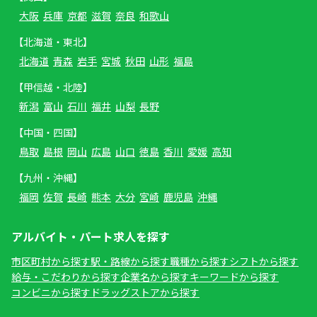
大阪
兵庫
京都
滋賀
奈良
和歌山
【北海道・東北】
北海道
青森
岩手
宮城
秋田
山形
福島
【甲信越・北陸】
新潟
富山
石川
福井
山梨
長野
【中国・四国】
鳥取
島根
岡山
広島
山口
徳島
香川
愛媛
高知
【九州・沖縄】
福岡
佐賀
長崎
熊本
大分
宮崎
鹿児島
沖縄
アルバイト・パート求人を探す
市区町村から探す
駅・路線から探す
職種から探す
シフトから探す
給与・こだわりから探す
企業名から探す
キーワードから探す
コンビニから探す
ドラッグストアから探す