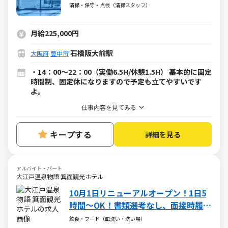
が整っています。
清掃・保守・点検（清掃スタッフ）
月給225,000円
石橋阪大前駅
大阪府
豊中市
・14：00～22：00（実働6.5H/休憩1.5H） 基本的に固定
時間制、固定休になりますので予定も立てやすいです
よ。
仕事内容を見てみる
キープする
詳細を見る
アルバイト・パート
大江戸温泉物語 箕面観光ホテル
10月1日リニューアルオープン！1日5
時間～OK！書類選考なし、面接時履歴
書不要！
飲食・フード（皿洗い・洗い場）