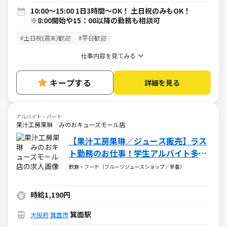
10:00～15:00 1日3時間～OK！ 土日祝のみもOK！
※8:00開始や15：00以降の勤務も相談可
#土日祝(週末)歓迎
#平日歓迎
仕事内容を見てみる
キープする
詳細を見る
アルバイト・パート
果汁工房果琳 みのおキューズモール店
【果汁工房果琳／ジュース販売】ラス
ト勤務のお仕事！学生アルバイト多数
活躍中！
飲食・フード（フルーツジュースショップ／早番）
時給1,190円
箕面駅
大阪府
箕面市