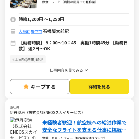
飲食・フード（病院の厨房での軽作業）
時給1,200円
～
1,250円
石橋阪大前駅
大阪府
豊中市
【勤務時間】 9：00～10：45 実働1時間45分 【勤務日
数】 週2日～OK
#土日祝(週末)歓迎
仕事内容を見てみる
キープする
詳細を見る
正社員
伊丹空港（株式会社ENEOSスカイサービス）
未経験者歓迎！航空機への給油作業で
安全なフライトを支える仕事に挑戦す
る仲間を募集！
警備・セキュリティー（航空機給油スタッフ）