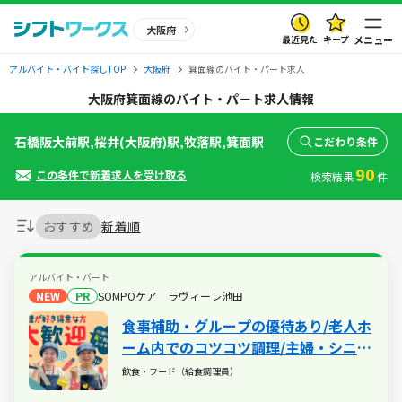
大阪府
最近見た
キープ
メニュー
アルバイト・バイト探しTOP
大阪府
箕面線のバイト・パート求人
大阪府箕面線のバイト・パート求人情報
石橋阪大前駅,桜井(大阪府)駅,牧落駅,箕面駅
こだわり条件
90
この条件で新着求人を受け取る
検索結果
件
おすすめ
新着順
アルバイト・パート
NEW
PR
SOMPOケア ラヴィーレ池田
食事補助・グループの優待あり/老人ホ
ーム内でのコツコツ調理/主婦・シニア
活躍中/扶養内・WワークもOK
飲食・フード（給食調理員）