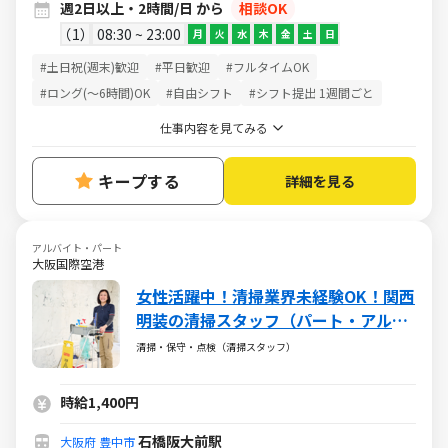
週2日以上・2時間/日 から
相談OK
1
08:30 ~ 23:00
月
火
水
木
金
土
日
#土日祝(週末)歓迎
#平日歓迎
#フルタイムOK
#ロング(～6時間)OK
#自由シフト
#シフト提出 1週間ごと
仕事内容を見てみる
キープする
詳細を見る
アルバイト・パート
大阪国際空港
女性活躍中！清掃業界未経験OK！関西
明装の清掃スタッフ（パート・アルバ
イト）求人
清掃・保守・点検（清掃スタッフ）
時給1,400円
石橋阪大前駅
大阪府
豊中市