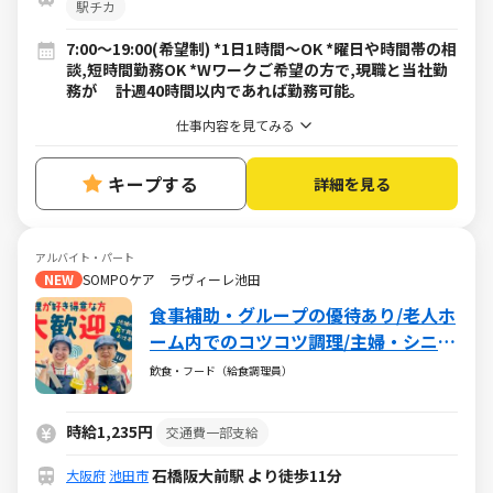
駅チカ
7:00～19:00(希望制) *1日1時間～OK *曜日や時間帯の相
談,短時間勤務OK *Wワークご希望の方で,現職と当社勤
務が 計週40時間以内であれば勤務可能。
仕事内容を見てみる
キープする
詳細を見る
アルバイト・パート
NEW
SOMPOケア ラヴィーレ池田
食事補助・グループの優待あり/老人ホ
ーム内でのコツコツ調理/主婦・シニア
活躍中/扶養内・WワークもOK
飲食・フード（給食調理員）
時給1,235円
交通費一部支給
石橋阪大前駅 より徒歩11分
大阪府
池田市