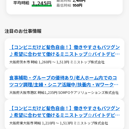
最高時給
2,400円
1,245
平均時給
円
最低時給
950円
注目のお仕事情報
【コンビニだけど髪色自由！】働きやすさもバツグン
♪希望に合わせて働けるミニストップ☆バイトデビュ
ーも大歓迎です！☆
大阪府茨木市 時給 1,260円 ～ 1,513円 ミニストップ株式会社
食事補助・グループの優待あり/老人ホーム内でのコ
ツコツ調理/主婦・シニア活躍中/扶養内・Wワークも
OK
大阪府大阪市港区 時給1,235円 SOMPOケアソリューションズ株式会社
【コンビニだけど髪色自由！】働きやすさもバツグン
♪希望に合わせて働けるミニストップ☆バイトデビュ
ーも大歓迎です！☆
大阪府東大阪市 時給 1,210円 ～ 1,513円 ミニストップ株式会社