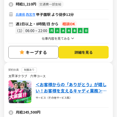
時給1,210円
交通費一部支給
甲子園駅 より徒歩12分
兵庫県
西宮市
週2日以上・8時間/日 から
相談OK
1
06:00 ~ 22:00
月
火
水
木
金
土
日
仕事内容を見てみる
キープする
詳細を見る
契約社員
制服あり
太平洋クラブ 六甲コース
＜お客様からの「ありがとう」が嬉し
い！お客様を支えるキャディ業務＞未
経験OK！接客スキル習得＆体を動かせ
サービス（その他サービス系）
る屋外ワーク
月給245,500円