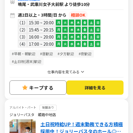
鳴尾・武庫川女子大前駅 より徒歩10分
週2日以上・3時間/日 から
相談OK
1
15:30 ~ 20:00
月
火
水
木
金
土
日
2
15:45 ~ 20:15
月
火
水
木
金
土
日
3
16:00 ~ 20:00
月
火
水
木
金
土
日
4
17:00 ~ 20:00
月
火
水
木
金
土
日
#早朝・朝歓迎
#昼歓迎
#夕方歓迎
#夜歓迎
#土日祝(週末)歓迎
仕事内容を見てみる
キープする
詳細を見る
アルバイト・パート
制服あり
ジョリーパスタ 姫路中地店
土日祝時給UP！週末勤務できる方積極
採用中！ジョリーパスタのホール◎週