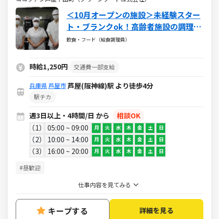
＜10月オープンの施設＞未経験スター
ト・ブランクok！高齢者施設の調理補
助！
飲食・フード（給食調理員）
時給1,250円
交通費一部支給
芦屋(阪神線)駅 より徒歩4分
兵庫県
芦屋市
駅チカ
週3日以上・4時間/日 から
相談OK
1
05:00 ~ 09:00
月
火
水
木
金
土
日
2
10:00 ~ 14:00
月
火
水
木
金
土
日
3
16:00 ~ 20:00
月
火
水
木
金
土
日
#昼歓迎
仕事内容を見てみる
キープする
詳細を見る