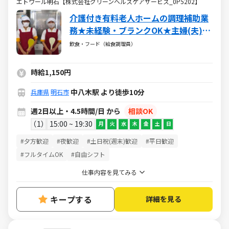
エトワール明石【株式会社グリーンヘルスケアサービス_0P5202】
介護付き有料老人ホームの調理補助業
務★未経験・ブランクOK★主婦(夫)さ
ん多数活躍中★安定・安心のグリーン
飲食・フード（給食調理員）
ハウスグループ！
時給1,150円
中八木駅 より徒歩10分
兵庫県
明石市
週2日以上・4.5時間/日 から
相談OK
1
15:00 ~ 19:30
月
火
水
木
金
土
日
#夕方歓迎
#夜歓迎
#土日祝(週末)歓迎
#平日歓迎
#フルタイムOK
#自由シフト
仕事内容を見てみる
キープする
詳細を見る