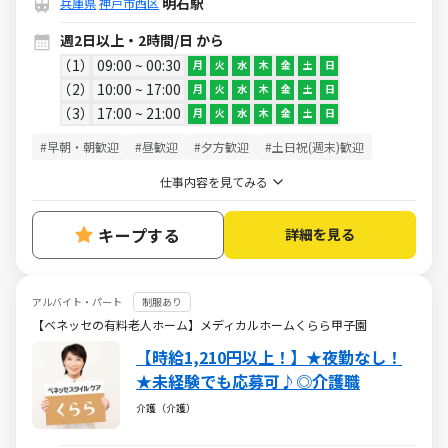
明石駅
兵庫県
神戸市西区
週2日以上・2時間/日 から
1
09:00 ~ 00:30
月
火
水
木
金
土
日
2
10:00 ~ 17:00
月
火
水
木
金
土
日
3
17:00 ~ 21:00
月
火
水
木
金
土
日
#早朝・朝歓迎
#昼歓迎
#夕方歓迎
#土日祝(週末)歓迎
仕事内容を見てみる
キープする
詳細を見る
アルバイト・パート
制服あり
【ベネッセの有料老人ホーム】メディカルホームくらら甲子園
【時給1,210円以上！】★夜勤なし！
★未経験でも応募可♪◎介護職
介護（介護）