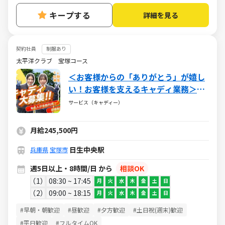
キープする
詳細を見る
契約社員
制服あり
太平洋クラブ 宝塚コース
＜お客様からの「ありがとう」が嬉し
い！お客様を支えるキャディ業務＞経
験者歓迎！接客スキル習得＆体を動か
サービス（キャディー）
せる屋外ワーク
月給245,500円
日生中央駅
兵庫県
宝塚市
週5日以上・8時間/日 から
相談OK
1
08:30 ~ 17:45
月
火
水
木
金
土
日
2
09:00 ~ 18:15
月
火
水
木
金
土
日
#早朝・朝歓迎
#昼歓迎
#夕方歓迎
#土日祝(週末)歓迎
#平日歓迎
#フルタイムOK