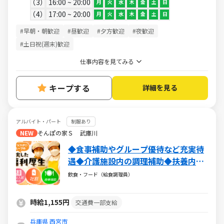
3
16:00 ~ 20:00
月
火
水
木
金
土
日
4
17:00 ~ 20:00
月
火
水
木
金
土
日
#早朝・朝歓迎
#昼歓迎
#夕方歓迎
#夜歓迎
#土日祝(週末)歓迎
仕事内容を見てみる
キープする
詳細を見る
アルバイト・パート
制服あり
NEW
そんぽの家Ｓ 武庫川
◆食事補助やグループ優待など充実待
遇◆介護施設内の調理補助◆扶養内・
WワークOK◆マニュアルに沿ったコツ
飲食・フード（給食調理員）
コツ作業
時給1,155円
交通費一部支給
兵庫県
西宮市