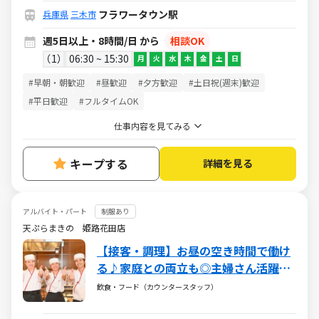
フラワータウン駅
兵庫県
三木市
週5日以上・8時間/日 から
相談OK
1
06:30 ~ 15:30
月
火
水
木
金
土
日
#早朝・朝歓迎
#昼歓迎
#夕方歓迎
#土日祝(週末)歓迎
#平日歓迎
#フルタイムOK
仕事内容を見てみる
キープする
詳細を見る
アルバイト・パート
制服あり
天ぷらまきの 姫路花田店
【接客・調理】お昼の空き時間で働け
る♪家庭との両立も◎主婦さん活躍中
♪お子さまが無償で食事を楽しめる家
飲食・フード（カウンタースタッフ）
族食堂制度あり！ランチ9～17時の間