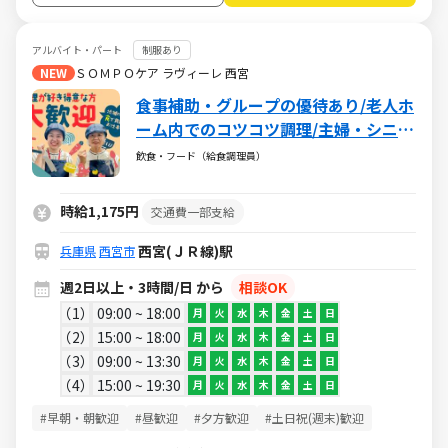
アルバイト・パート
制服あり
NEW
ＳＯＭＰＯケア ラヴィーレ 西宮
食事補助・グループの優待あり/老人ホ
ーム内でのコツコツ調理/主婦・シニア
活躍中/扶養内・WワークもOK
飲食・フード（給食調理員）
時給1,175円
交通費一部支給
西宮(ＪＲ線)駅
兵庫県
西宮市
週2日以上・3時間/日 から
相談OK
1
09:00 ~ 18:00
月
火
水
木
金
土
日
2
15:00 ~ 18:00
月
火
水
木
金
土
日
3
09:00 ~ 13:30
月
火
水
木
金
土
日
4
15:00 ~ 19:30
月
火
水
木
金
土
日
#早朝・朝歓迎
#昼歓迎
#夕方歓迎
#土日祝(週末)歓迎