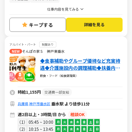
仕事内容を見てみる
キープする
詳細を見る
アルバイト・パート
制服あり
NEW
そんぽの家Ｓ 神戸東垂水
◆食事補助やグループ優待など充実待
遇◆介護施設内の調理補助◆扶養内・
WワークOK◆マニュアルに沿ったコツ
飲食・フード（給食調理員）
コツ作業
時給1,155円
交通費一部支給
垂水駅 より徒歩11分
兵庫県
神戸市垂水区
週2日以上・3時間/日 から
相談OK
1
05:45 ~ 10:00
月
火
水
木
金
土
日
2
10:15 ~ 13:45
月
火
水
木
金
土
日