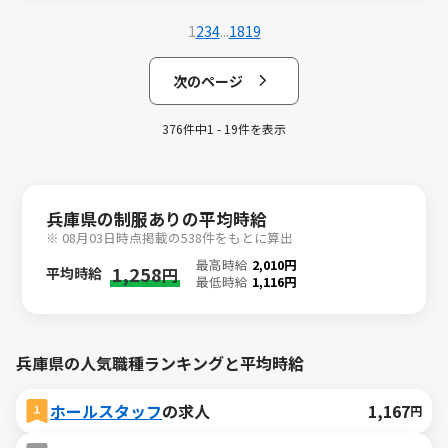
1
2
3
4
...
18
19
次のページ
376件中1 - 19件を表示
兵庫県の制服ありの平均時給
※ 08月03日時点掲載の538件をもとに算出
最高時給
2,010円
1,258
平均時給
円
最低時給
1,116円
兵庫県の人気職種ランキングと平均時給
ホールスタッフ
の求人
1,167
円