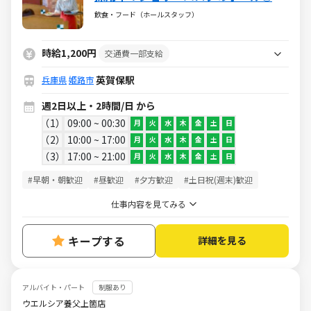
2～1日2h～★マニュアル完備で未経験
飲食・フード（ホールスタッフ）
でも安心！
時給1,200円
交通費一部支給
英賀保駅
兵庫県
姫路市
週2日以上・2時間/日 から
1
09:00 ~ 00:30
月
火
水
木
金
土
日
2
10:00 ~ 17:00
月
火
水
木
金
土
日
3
17:00 ~ 21:00
月
火
水
木
金
土
日
#早朝・朝歓迎
#昼歓迎
#夕方歓迎
#土日祝(週末)歓迎
仕事内容を見てみる
キープする
詳細を見る
アルバイト・パート
制服あり
ウエルシア養父上箇店