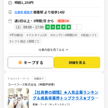
に働ける方大歓迎★1日3h～OK！
時給1,250円
御着駅 より徒歩14分
兵庫県
姫路市
週2日以上・3時間/日 から
相談OK
1
09:00 ~ 17:00
月
火
水
木
金
#平日歓迎
#フルタイムOK
#ロング(～6時間)OK
#自由シフト
#シフト提出 1週間ごと
仕事内容を見てみる
キープする
詳細を見る
アルバイト・パート
制服あり
コーベフーズ株式会社（神鋼伊保寮）
【社員寮の調理】★人気企業ランキン
グ＆成長率業界トップクラス★ブラン
クOK★お得な社割★安定の老舗企業グ
飲食・フード（キッチンスタッフ）