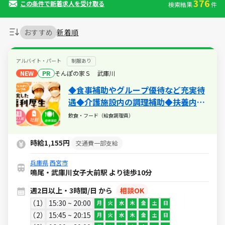
376
この条件で新着求人を受け取る
検索結果
件
おすすめ
新着順
アルバイト・パート
制服あり
NEW
PR
そんぽの家Ｓ 武庫川
◆食事補助やグループ優待など充実待
遇◆介護施設内の調理補助◆扶養内・
WワークOK◆マニュアルに沿ったコツ
飲食・フード（給食調理員）
コツ作業
時給1,155円
交通費一部支給
兵庫県
西宮市
鳴尾・武庫川女子大前駅 より徒歩10分
週2日以上・3時間/日 から
相談OK
1
15:30 ~ 20:00
月
火
水
木
金
土
日
2
15:45 ~ 20:15
月
火
水
木
金
土
日