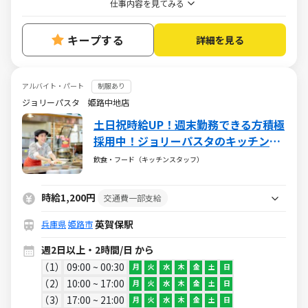
仕事内容を見てみる
キープする
詳細を見る
アルバイト・パート
制服あり
ジョリーパスタ 姫路中地店
土日祝時給UP！週末勤務できる方積極
採用中！ジョリーパスタのキッチン◎
まずは盛付など簡単なことからスター
飲食・フード（キッチンスタッフ）
ト！週2～1日2h～OK
時給1,200円
交通費一部支給
英賀保駅
兵庫県
姫路市
週2日以上・2時間/日 から
1
09:00 ~ 00:30
月
火
水
木
金
土
日
2
10:00 ~ 17:00
月
火
水
木
金
土
日
3
17:00 ~ 21:00
月
火
水
木
金
土
日