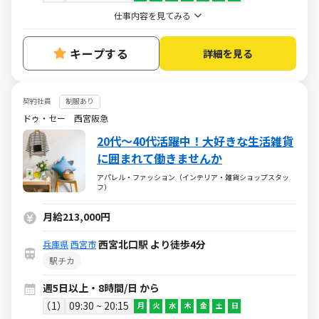
仕事内容を見てみる
キープする
詳細を見る
契約社員
制服あり
ドゥ・セー 西宮阪急
20代～40代活躍中！大好きな生活雑貨
に囲まれて働きませんか
アパレル・ファッション（インテリア・雑貨ショップスタッ
フ）
月給213,000円
西宮北口駅 より徒歩4分
兵庫県
西宮市
駅チカ
週5日以上・8時間/日 から
1
09:30 ~ 20:15
月
火
水
木
金
土
日