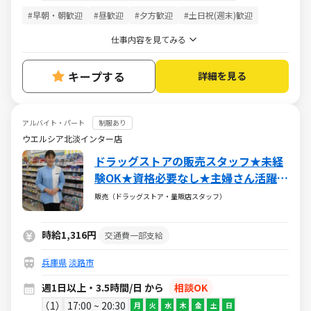
#早朝・朝歓迎
#昼歓迎
#夕方歓迎
#土日祝(週末)歓迎
仕事内容を見てみる
キープする
詳細を見る
アルバイト・パート
制服あり
ウエルシア北淡インター店
ドラッグストアの販売スタッフ★未経
験OK★資格必要なし★主婦さん活躍中
★週1～
販売（ドラッグストア・量販店スタッフ）
時給1,316円
交通費一部支給
兵庫県
淡路市
週1日以上・3.5時間/日 から
相談OK
1
17:00 ~ 20:30
月
火
水
木
金
土
日