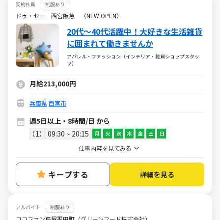
契約社員
制服あり
ドゥ・セー 西宮阪急 （NEW OPEN）
20代～40代活躍中！大好きな生活雑貨
に囲まれて働きませんか
アパレル・ファッション（インテリア・雑貨ショップスタッ
フ）
月給213,000円
兵庫県
西宮市
週5日以上・8時間/日 から
1
09:30 ~ 20:15
月
火
水
木
金
土
日
仕事内容を見てみる
キープする
詳細を見る
アルバイト
制服あり
ココファン芦屋平田町（グリーンフード株式会社）