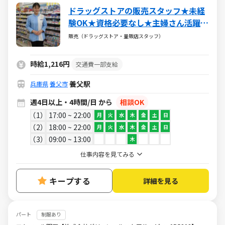
ドラッグストアの販売スタッフ★未経
験OK★資格必要なし★主婦さん活躍中
★週4～
販売（ドラッグストア・量販店スタッフ）
時給1,216円
交通費一部支給
養父駅
兵庫県
養父市
週4日以上・4時間/日 から
相談OK
1
17:00 ~ 22:00
月
火
水
木
金
土
日
2
18:00 ~ 22:00
月
火
水
木
金
土
日
3
09:00 ~ 13:00
木
仕事内容を見てみる
キープする
詳細を見る
パート
制服あり