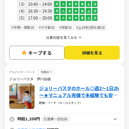
3
10:45 ~ 14:00
月
火
水
木
金
土
日
4
16:30 ~ 19:30
月
火
水
木
金
土
日
5
17:00 ~ 20:00
月
火
水
木
金
土
日
#早朝・朝歓迎
#夕方歓迎
#夜歓迎
#土日祝(週末)歓迎
仕事内容を見てみる
キープする
詳細を見る
アルバイト・パート
制服あり
ジョリーパスタ 伊川谷店
ジョリーパスタのホール◎週2～1日2h
～★マニュアル完備で未経験でも安
心！
飲食・フード（ホールスタッフ）
時給1,200円
交通費一部支給