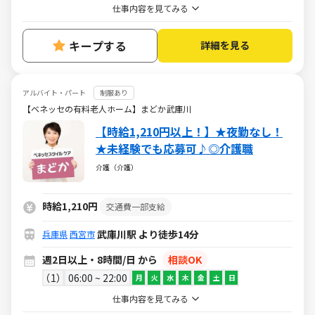
仕事内容を見てみる
キープする
詳細を見る
アルバイト・パート
制服あり
【ベネッセの有料老人ホーム】まどか武庫川
【時給1,210円以上！】★夜勤なし！
★未経験でも応募可♪◎介護職
介護（介護）
時給1,210円
交通費一部支給
武庫川駅 より徒歩14分
兵庫県
西宮市
週2日以上・8時間/日 から
相談OK
1
06:00 ~ 22:00
月
火
水
木
金
土
日
仕事内容を見てみる