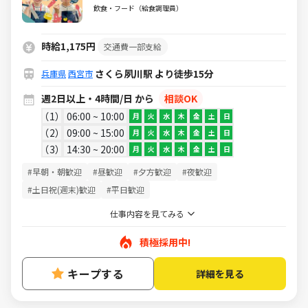
活躍中/扶養内・WワークもOK
飲食・フード（給食調理員）
時給1,175円
交通費一部支給
さくら夙川駅 より徒歩15分
兵庫県
西宮市
週2日以上・4時間/日 から
相談OK
1
06:00 ~ 10:00
月
火
水
木
金
土
日
2
09:00 ~ 15:00
月
火
水
木
金
土
日
3
14:30 ~ 20:00
月
火
水
木
金
土
日
#早朝・朝歓迎
#昼歓迎
#夕方歓迎
#夜歓迎
#土日祝(週末)歓迎
#平日歓迎
仕事内容を見てみる
積極採用中!
キープする
詳細を見る