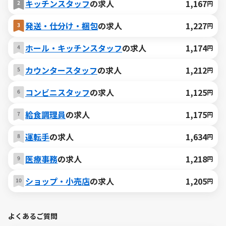
キッチンスタッフ
の求人
1,167
円
発送・仕分け・梱包
の求人
1,227
円
ホール・キッチンスタッフ
の求人
1,174
円
カウンタースタッフ
の求人
1,212
円
コンビニスタッフ
の求人
1,125
円
給食調理員
の求人
1,175
円
運転手
の求人
1,634
円
医療事務
の求人
1,218
円
ショップ・小売店
の求人
1,205
円
よくあるご質問