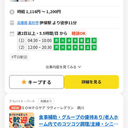
リーンハウスグループ！
時給 1,116円 ～ 1,200円
伊保駅 より徒歩11分
兵庫県
高砂市
週2日以上・5.5時間/日 から
相談OK
1
04:30 ~ 10:00
月
火
水
木
金
土
日
2
12:00 ~ 20:30
月
火
水
木
金
土
日
#平日歓迎
仕事内容を見てみる
キープする
詳細を見る
アルバイト・パート
制服あり
NEW
ＳＯＭＰＯケア ラヴィーレグラン 夙川
食事補助・グループの優待あり/老人ホ
ーム内でのコツコツ調理/主婦・シニア