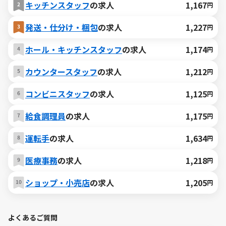
キッチンスタッフ
の求人
1,167
円
発送・仕分け・梱包
の求人
1,227
円
ホール・キッチンスタッフ
の求人
1,174
円
カウンタースタッフ
の求人
1,212
円
コンビニスタッフ
の求人
1,125
円
給食調理員
の求人
1,175
円
運転手
の求人
1,634
円
医療事務
の求人
1,218
円
ショップ・小売店
の求人
1,205
円
よくあるご質問