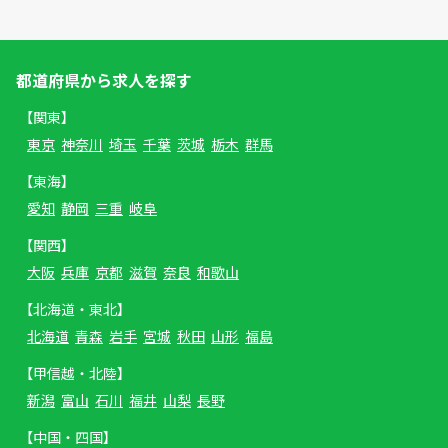
都道府県から求人を探す
【関東】
東京
神奈川
埼玉
千葉
茨城
栃木
群馬
【東海】
愛知
静岡
三重
岐阜
【関西】
大阪
兵庫
京都
滋賀
奈良
和歌山
【北海道・東北】
北海道
青森
岩手
宮城
秋田
山形
福島
【甲信越・北陸】
新潟
富山
石川
福井
山梨
長野
【中国・四国】