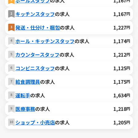
ホールスタッフ
の求人
1,167
円
キッチンスタッフ
の求人
1,167
円
発送・仕分け・梱包
の求人
1,227
円
ホール・キッチンスタッフ
の求人
1,174
円
カウンタースタッフ
の求人
1,212
円
コンビニスタッフ
の求人
1,125
円
給食調理員
の求人
1,175
円
運転手
の求人
1,634
円
医療事務
の求人
1,218
円
ショップ・小売店
の求人
1,205
円