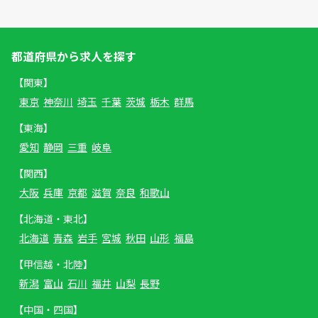
都道府県から求人を探す
【関東】
東京
神奈川
埼玉
千葉
茨城
栃木
群馬
【東海】
愛知
静岡
三重
岐阜
【関西】
大阪
兵庫
京都
滋賀
奈良
和歌山
【北海道・東北】
北海道
青森
岩手
宮城
秋田
山形
福島
【甲信越・北陸】
新潟
富山
石川
福井
山梨
長野
【中国・四国】