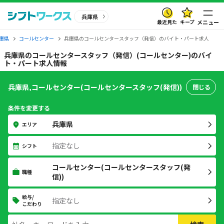
兵庫県
最近見た
キープ
メニュー
庫県
コールセンター
兵庫県のコールセンタースタッフ（発信）のバイト・パート求人
兵庫県のコールセンタースタッフ（発信）(コールセンター)のバイ
ト・パート求人情報
兵庫県,コールセンター(コールセンタースタッフ(発信))
閉じる
条件を変更する
兵庫県
エリア
指定なし
シフト
コールセンター(コールセンタースタッフ(発
職種
信))
給与/
指定なし
こだわり