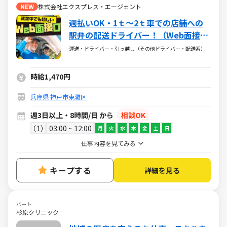
NEW
株式会社エクスプレス・エージェント
週払いOK・1ｔ～2ｔ車での店舗への
駅弁の配送ドライバー！（Web面接
OK・WワークもOK）
運送・ドライバー・引っ越し（その他ドライバー・配送系）
時給1,470円
兵庫県
神戸市東灘区
週3日以上・8時間/日 から
相談OK
1
03:00 ~ 12:00
月
火
水
木
金
土
日
仕事内容を見てみる
キープする
詳細を見る
パート
杉原クリニック