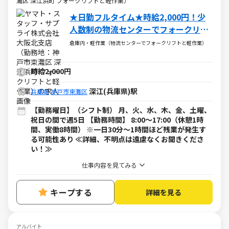
灘区 深江浜町 フォークリフトと軽作業）
★日勤フルタイム★時給2,000円！少
人数制の物流センターでフォークリフ
トと軽作業のお仕事！
倉庫内・軽作業（物流センターでフォークリフトと軽作業）
時給2,000円
深江(兵庫県)駅
兵庫県
神戸市東灘区
【勤務曜日】（シフト制） 月、火、水、木、金、土曜、
祝日の間で週5日 【勤務時間】 8:00～17:00（休憩1時
間、実働8時間） ※一日30分～1時間ほど残業が発生す
る可能性あり ≪詳細、不明点は遠慮なくお聞きくださ
い！≫
仕事内容を見てみる
キープする
詳細を見る
アルバイト