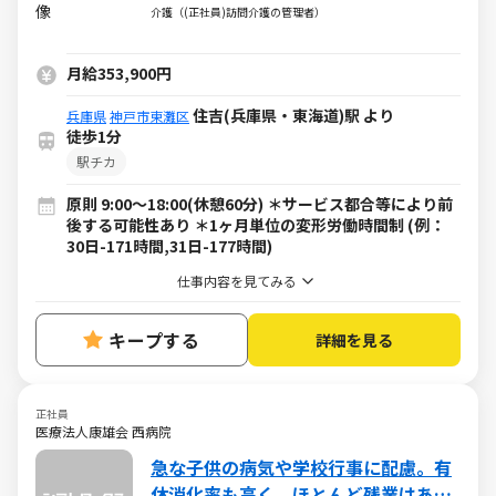
安定基盤で事業所運営
介護（(正社員)訪問介護の管理者）
月給353,900円
住吉(兵庫県・東海道)駅 より
兵庫県
神戸市東灘区
徒歩1分
駅チカ
原則 9:00～18:00(休憩60分) ＊サービス都合等により前
後する可能性あり ＊1ヶ月単位の変形労働時間制 (例：
30日-171時間,31日-177時間)
仕事内容を見てみる
キープする
詳細を見る
正社員
医療法人康雄会 西病院
急な子供の病気や学校行事に配慮。有
休消化率も高く、ほとんど残業はあり