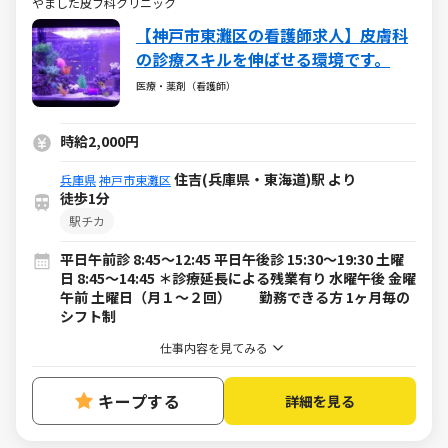
やました皮フ科クリニック
【神戸市東灘区の看護師​求人】皮膚科
の診療スキルを伸ばせる環境です。
医療・薬剤（看護師）
時給2,000円
住吉(兵庫県・東海道)駅 より
兵庫県
神戸市東灘区
徒歩1分
駅チカ
平日午前診 8:45～12:45 平日午後診 15:30～19:30 土曜
日 8:45～14:45 ＊診療延長による残業有り 水曜午後 金曜
午前 土曜日（月１〜２回） 勤務できる方 1ヶ月毎の
シフト制
仕事内容を見てみる
キープする
詳細を見る