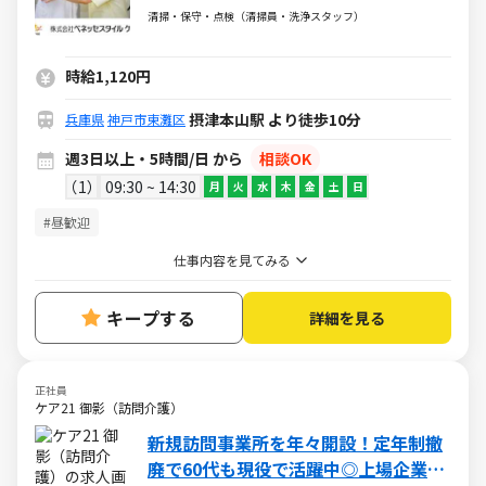
清掃・保守・点検（清掃員・洗浄スタッフ）
時給1,120円
摂津本山駅 より徒歩10分
兵庫県
神戸市東灘区
週3日以上・5時間/日 から
相談OK
1
09:30 ~ 14:30
月
火
水
木
金
土
日
#昼歓迎
仕事内容を見てみる
キープする
詳細を見る
正社員
ケア21 御影（訪問介護）
新規訪問事業所を年々開設！定年制撤
廃で60代も現役で活躍中◎上場企業の