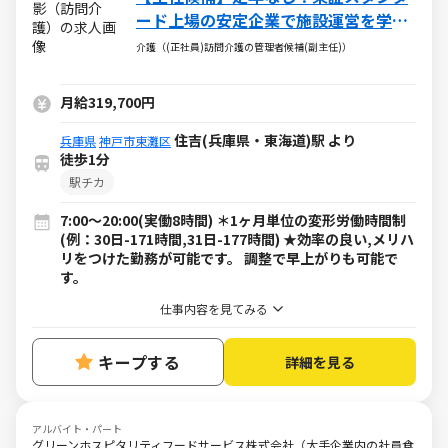
ード上場の安定企業で施設運営を学ぶ
◎キャリアUP応援
介護（(正社員)訪問介護の管理者候補(副主任)）
月給319,700円
住吉(兵庫県・東海道)駅 より
兵庫県
神戸市東灘区
徒歩1分
駅チカ
7:00～20:00(実働8時間) ＊1ヶ月単位の変形労働時間制
(例：30日-171時間,31日-177時間) ★効率の良い,メリハ
リをつけた勤務が可能です。 調整で早上がりも可能で
す。
仕事内容を見てみる
キープする
詳細を見る
アルバイト・パート
グリーンホスピタリティフードサービス株式会社（大手企業内の社員食