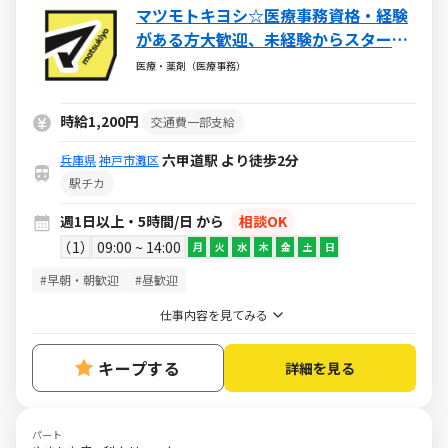
マツモトキヨシ☆医療事務資格・経験
がある方大歓迎、未経験からスタート
した仲間も多数活躍中！
医療・薬剤（医療事務）
時給1,200円
交通費一部支給
六甲道駅 より徒歩2分
兵庫県
神戸市灘区
駅チカ
週1日以上・5時間/日 から
相談OK
1
09:00 ~ 14:00
月
火
水
木
金
土
日
#早朝・朝歓迎
#昼歓迎
仕事内容を見てみる
キープする
詳細を見る
パート