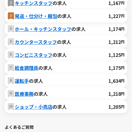
キッチンスタッフ
の求人
1,167
円
発送・仕分け・梱包
の求人
1,227
円
ホール・キッチンスタッフ
の求人
1,174
円
カウンタースタッフ
の求人
1,212
円
コンビニスタッフ
の求人
1,125
円
給食調理員
の求人
1,175
円
運転手
の求人
1,634
円
医療事務
の求人
1,218
円
ショップ・小売店
の求人
1,205
円
よくあるご質問