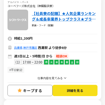
アルバイト・パート
コーベフーズ株式会社（神鋼脇浜寮）
【社員寮の配膳】★人気企業ランキン
グ＆成長率業界トップクラス★ブラン
クOK★お得な社割★安定の老舗企業グ
飲食・フード（配膳）
リーンハウスグループ！
時給1,200円
西灘駅 より徒歩6分
兵庫県
神戸市灘区
週3日以上・5時間/日 から
相談OK
1
17:00 ~ 22:00
月
火
水
木
金
土
日
#平日歓迎
仕事内容を見てみる
キープする
詳細を見る