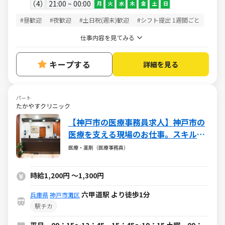
4
21:00 ~ 00:00
月
火
水
木
金
土
日
#昼歓迎
#夜歓迎
#土日祝(週末)歓迎
#シフト提出 1週間ごと
仕事内容を見てみる
キープする
詳細を見る
パート
たかやすクリニック
【神戸市の医療事務員​求人】神戸市の
医療を支える現場のお仕事。スキルを
伸ばせる環境です。
医療・薬剤（医療事務員）
時給1,200円
～
1,300円
六甲道駅 より徒歩1分
兵庫県
神戸市灘区
駅チカ