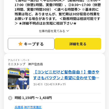
で週4日～週5日 ＜平日のみOK＞ 【勤務時間】 ⓵9:00～
17:00（休憩1時間、実働7時間）、⓶8:30～17:00（休憩
1時間、実働7時間30分） ＜選べる時間帯＞ ※基本的に
残業は殆ど、ありませんが、繁忙期は30分程度の残業を
お願いする場合があります。 ＜勤務時間は相談可能です
＞ ★詳細不明点はお気軽に相談下さい★
仕事内容を見てみる
キープする
詳細を見る
アルバイト・パート
ミニストップ 神戸住吉店
【コンビニだけど髪色自由！】働きや
すさもバツグン♪希望に合わせて働け
るミニストップ☆バイトデビューも大
コンビニ（コンビニスタッフ）
歓迎です！☆
時給 1,150円 ～ 1,438円
兵庫県
神戸市東灘区