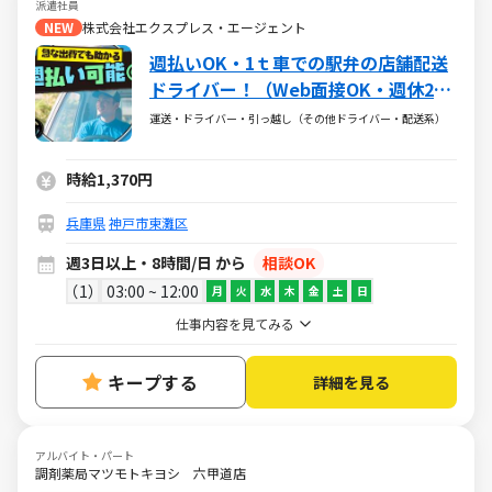
派遣社員
NEW
株式会社エクスプレス・エージェント
週払いOK・1ｔ車での駅弁の店舗配送
ドライバー！（Web面接OK・週休2
日）
運送・ドライバー・引っ越し（その他ドライバー・配送系）
時給1,370円
兵庫県
神戸市東灘区
週3日以上・8時間/日 から
相談OK
1
03:00 ~ 12:00
月
火
水
木
金
土
日
仕事内容を見てみる
キープする
詳細を見る
アルバイト・パート
調剤薬局マツモトキヨシ 六甲道店