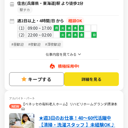
住吉(兵庫県・東海道)駅 より徒歩2分
駅チカ
週2日以上・4時間/日 から
相談OK
1
09:00 ~ 17:00
月
火
水
木
金
2
22:00 ~ 02:00
火
水
木
金
日
#昼歓迎
#夜歓迎
#深夜歓迎
仕事内容を見てみる
積極採用中!
キープする
詳細を見る
アルバイト・パート
【ベネッセの有料老人ホーム】リハビリホームグランダ摂津本
NEW
山
★週3日のお仕事！40～60代活躍中
【清掃・洗濯スタッフ 】未経験OK♪