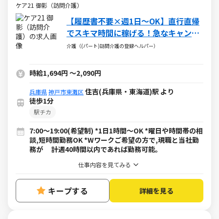
ケア21 御影（訪問介護）
【履歴書不要×週1日～OK】直行直帰
でスキマ時間に稼げる！急なキャンセ
ルも手当有！定年無し！
介護（(パート)訪問介護の登録ヘルパー）
時給1,694円
～
2,090円
住吉(兵庫県・東海道)駅 より
兵庫県
神戸市東灘区
徒歩1分
駅チカ
7:00～19:00(希望制) *1日1時間～OK *曜日や時間帯の相
談,短時間勤務OK *Wワークご希望の方で,現職と当社勤
務が 計週40時間以内であれば勤務可能。
仕事内容を見てみる
キープする
詳細を見る