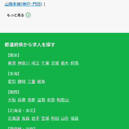
山陽本線(神戸−門司)
もっと見る
都道府県から求人を探す
【関東】
東京
神奈川
埼玉
千葉
茨城
栃木
群馬
【東海】
愛知
静岡
三重
岐阜
【関西】
大阪
兵庫
京都
滋賀
奈良
和歌山
【北海道・東北】
北海道
青森
岩手
宮城
秋田
山形
福島
【甲信越・北陸】