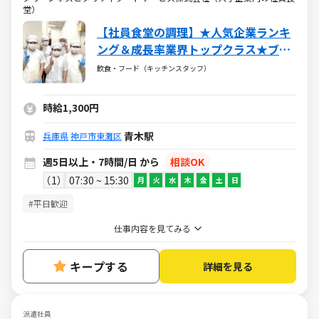
堂）
【社員食堂の調理】★人気企業ランキ
ング＆成長率業界トップクラス★ブラ
ンクOK★お得な社割★安定の老舗企業
飲食・フード（キッチンスタッフ）
グリーンハウスグループ！
時給1,300円
青木駅
兵庫県
神戸市東灘区
週5日以上・7時間/日 から
相談OK
1
07:30 ~ 15:30
月
火
水
木
金
土
日
#平日歓迎
仕事内容を見てみる
キープする
詳細を見る
派遣社員