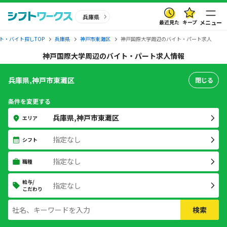
兵庫県
最近見た
キープ
メニュー
ト・バイト探しTOP
兵庫県
神戸市東灘区
神戸国際大学周辺のバイト・パート求人
神戸国際大学周辺のバイト・パート求人情報
兵庫県,神戸市東灘区
閉じる
条件を変更する
兵庫県,神戸市東灘区
エリア
指定なし
シフト
指定なし
職種
給与/
指定なし
こだわり
検索