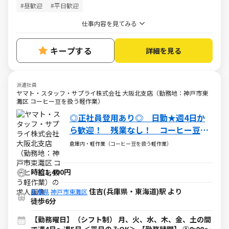
#昼歓迎
#平日歓迎
仕事内容を見てみる
キープする
詳細を見る
派遣社員
ヤマト・スタッフ・サプライ株式会社 大阪北支店（勤務地：神戸市東
灘区 コーヒー豆を扱う軽作業）
◎正社員登用あり◎ 日勤★週4日か
ら歓迎！ 残業なし！ コーヒー豆を
扱う軽作業
倉庫内・軽作業（コーヒー豆を扱う軽作業）
時給1,400円
住吉(兵庫県・東海道)駅 より
兵庫県
神戸市東灘区
徒歩6分
【勤務曜日】（シフト制） 月、火、水、木、金、土の間