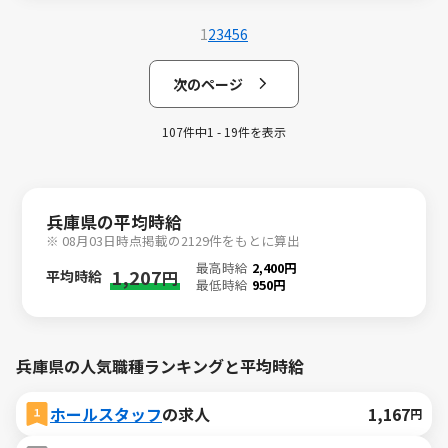
1
2
3
4
5
6
次のページ
107件中1 - 19件を表示
兵庫県の平均時給
※ 08月03日時点掲載の2129件をもとに算出
最高時給
2,400円
1,207
平均時給
円
最低時給
950円
兵庫県の人気職種ランキングと平均時給
ホールスタッフ
の求人
1,167
円