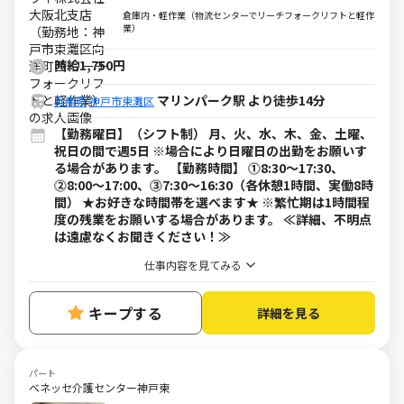
リフトと軽作業のお仕事
倉庫内・軽作業（物流センターでリーチフォークリフトと軽作
業）
時給1,750円
マリンパーク駅 より徒歩14分
兵庫県
神戸市東灘区
【勤務曜日】（シフト制） 月、火、水、木、金、土曜、
祝日の間で週5日 ※場合により日曜日の出勤をお願いす
る場合があります。 【勤務時間】 ⓵8:30～17:30、
⓶8:00～17:00、⓷7:30～16:30（各休憩1時間、実働8時
間） ★お好きな時間帯を選べます★ ※繁忙期は1時間程
度の残業をお願いする場合があります。 ≪詳細、不明点
は遠慮なくお聞きください！≫
仕事内容を見てみる
キープする
詳細を見る
パート
ベネッセ介護センター神戸東