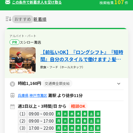
107
この条件で新着求人を受け取る
検索結果
件
おすすめ
新着順
アルバイト・パート
PR
スシロー灘店
【前払いOK】『ロングシフト』『短時
間』自分のスタイルで働けます♪髪型
髪色自由や映画・レジャー・旅行が割
飲食・フード（ホールスタッフ）
引になるベネフィットステーションな
ど待遇も充実★
時給1,160円
交通費全額支給
灘駅 より徒歩11分
兵庫県
神戸市灘区
週2日以上・3時間/日 から
相談OK
1
09:00 ~ 00:00
月
火
水
木
金
土
日
2
09:00 ~ 17:00
月
火
水
木
金
土
日
3
17:00 ~ 22:00
月
火
水
木
金
土
日