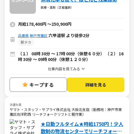
ません。
医療・薬剤（正看護師）
月給178,400円
～
250,900円
六甲道駅 より徒歩2分
兵庫県
神戸市灘区
駅チカ
（１） 08時 30分 〜 17時 00分（休憩６０分） （２） 16
時 30分 〜 09時 00分（休憩１２０分）
仕事内容を見てみる
キープする
詳細を見る
派遣社員
ヤマト・スタッフ・サプライ株式会社 大阪北支店（勤務地：神戸市東
灘区向洋町西 リーチフォークリフトと軽作業）
★日勤フルタイム★時給1750円！少人
数制の物流センターでリーチフォーク