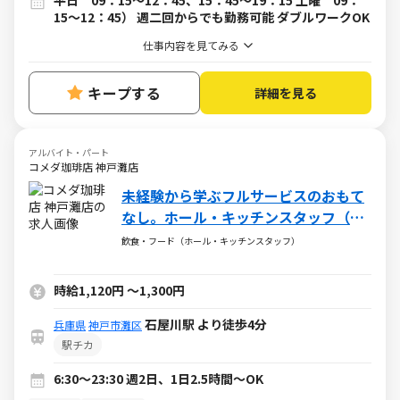
平日 09：15～12：45、15：45～19：15 土曜 09：
15～12：45） 週二回からでも勤務可能 ダブルワークOK
仕事内容を見てみる
キープする
詳細を見る
アルバイト・パート
コメダ珈琲店 神戸灘店
未経験から学ぶフルサービスのおもて
なし。ホール・キッチンスタッフ（ア
ルバイト・パート）求人
飲食・フード（ホール・キッチンスタッフ）
時給1,120円
～
1,300円
石屋川駅 より徒歩4分
兵庫県
神戸市灘区
駅チカ
6:30～23:30 週2日、1日2.5時間～OK