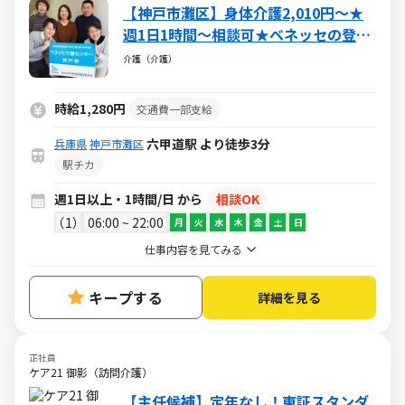
【神戸市灘区】身体介護2,010円～★
週1日1時間～相談可★ベネッセの登録
ヘルパー
介護（介護）
時給1,280円
交通費一部支給
六甲道駅 より徒歩3分
兵庫県
神戸市灘区
駅チカ
週1日以上・1時間/日 から
相談OK
1
06:00 ~ 22:00
月
火
水
木
金
土
日
仕事内容を見てみる
キープする
詳細を見る
正社員
ケア21 御影（訪問介護）
【主任候補】定年なし！東証スタンダ