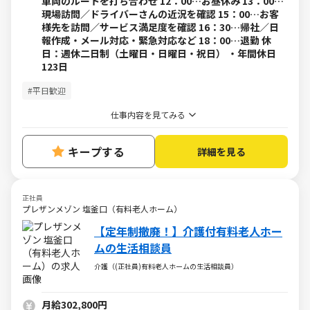
車両のルートを打ち合わせ 12：00…お昼休み 13：00…
現場訪問／ドライバーさんの近況を確認 15：00…お客
様先を訪問／サービス満足度を確認 16：30…帰社／日
報作成・メール対応・緊急対応など 18：00…退勤 休
日：週休二日制（土曜日・日曜日・祝日） ・年間休日
123日
#平日歓迎
仕事内容を見てみる
キープする
詳細を見る
正社員
プレザンメゾン 塩釜口（有料老人ホーム）
【定年制撤廃！】介護付有料老人ホー
ムの生活相談員
介護（(正社員)有料老人ホームの生活相談員）
月給302,800円