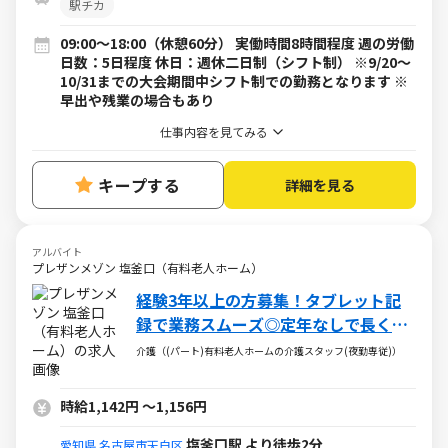
駅チカ
09:00～18:00（休憩60分） 実働時間8時間程度 週の労働
日数：5日程度 休日：週休二日制（シフト制） ※9/20～
10/31までの大会期間中シフト制での勤務となります ※
早出や残業の場合もあり
仕事内容を見てみる
キープする
詳細を見る
アルバイト
プレザンメゾン 塩釜口（有料老人ホーム）
経験3年以上の方募集！タブレット記
録で業務スムーズ◎定年なしで長く稼
げる夜勤専従
介護（(パート)有料老人ホームの介護スタッフ(夜勤専従)）
時給1,142円
～
1,156円
塩釜口駅 より徒歩2分
愛知県
名古屋市天白区