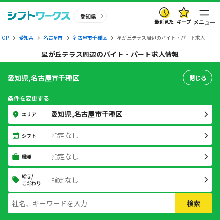
愛知県
最近見た
キープ
メニュー
OP
愛知県
名古屋市
名古屋市千種区
星が丘テラス周辺のバイト・パート求人
星が丘テラス周辺のバイト・パート求人情報
愛知県,名古屋市千種区
閉じる
条件を変更する
愛知県,名古屋市千種区
エリア
指定なし
シフト
指定なし
職種
給与/
指定なし
こだわり
検索