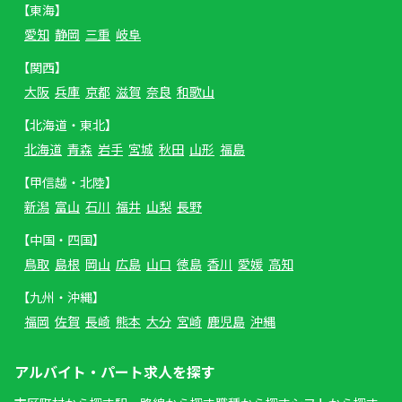
【東海】
愛知
静岡
三重
岐阜
【関西】
大阪
兵庫
京都
滋賀
奈良
和歌山
【北海道・東北】
北海道
青森
岩手
宮城
秋田
山形
福島
【甲信越・北陸】
新潟
富山
石川
福井
山梨
長野
【中国・四国】
鳥取
島根
岡山
広島
山口
徳島
香川
愛媛
高知
【九州・沖縄】
福岡
佐賀
長崎
熊本
大分
宮崎
鹿児島
沖縄
アルバイト・パート求人を探す