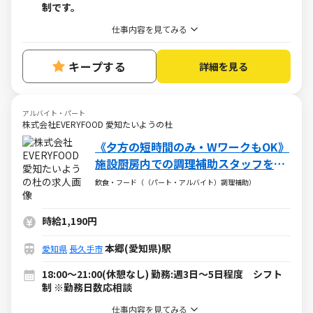
制です。
仕事内容を見てみる
キープする
詳細を見る
アルバイト・パート
株式会社EVERYFOOD 愛知たいようの杜
《夕方の短時間のみ・WワークもOK》
施設厨房内での調理補助スタッフを募
集！
飲食・フード（（パート・アルバイト）調理補助）
時給1,190円
本郷(愛知県)駅
愛知県
長久手市
18:00～21:00(休憩なし) 勤務:週3日～5日程度 シフト
制 ※勤務日数応相談
仕事内容を見てみる