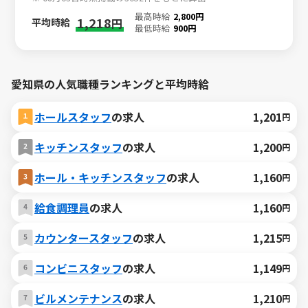
最高時給
2,800円
1,218
平均時給
円
最低時給
900円
愛知県の人気職種ランキングと平均時給
ホールスタッフ
の求人
1,201
円
キッチンスタッフ
の求人
1,200
円
ホール・キッチンスタッフ
の求人
1,160
円
給食調理員
の求人
1,160
円
カウンタースタッフ
の求人
1,215
円
コンビニスタッフ
の求人
1,149
円
ビルメンテナンス
の求人
1,210
円