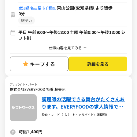
東山公園(愛知県)駅 より徒歩
愛知県
名古屋市千種区
0分
駅チカ
平日 午前9:00～午後18:00 土曜 午前9:00～午後13:00 シ
フト制
仕事内容を見てみる
キープする
詳細を見る
アルバイト・パート
株式会社EVERYFOOD 特養 藤美苑
調理師の活躍できる舞台がたくさんあ
ります。EVERYFOODの求人情報で
す。
飲食・フード（（パート・アルバイト）調理師）
時給1,400円