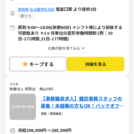
塩釜口駅 より徒歩2分
愛知県
名古屋市天白区
駅チカ
原則 9:00～18:00(休憩60分) ＊シフト等により前後する
可能性あり ＊1ヶ月単位の変形労働時間制 (例：30
日-171時間,31日-177時間)
仕事内容を見てみる
キープする
詳細を見る
正社員
医療法人 順秀会 東山内科
【事務職員求人】健診事務スタッフの
募集！未経験の方もOK！バックオフィ
スから予防医療に貢献
事務（事務職員）
月給206,000円
～
265,000円