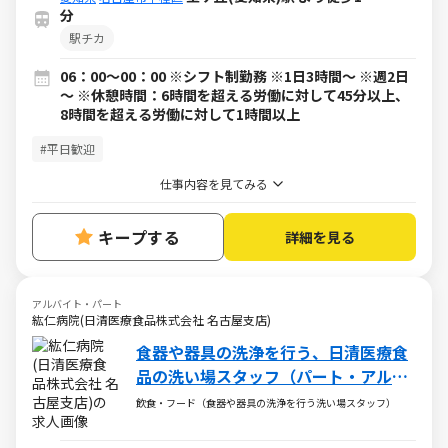
分
駅チカ
06：00～00：00 ※シフト制勤務 ※1日3時間～ ※週2日
～ ※休憩時間：6時間を超える労働に対して45分以上、
8時間を超える労働に対して1時間以上
#平日歓迎
仕事内容を見てみる
キープする
詳細を見る
アルバイト・パート
紘仁病院(日清医療食品株式会社 名古屋支店)
食器や器具の洗浄を行う、日清医療食
品の洗い場スタッフ（パート・アルバ
イト）求人
飲食・フード（食器や器具の洗浄を行う洗い場スタッフ）