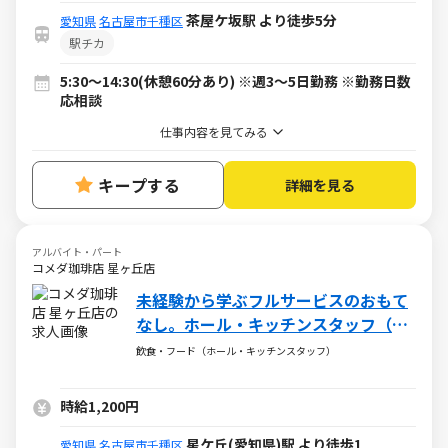
茶屋ケ坂駅 より徒歩5分
愛知県
名古屋市千種区
駅チカ
5:30～14:30(休憩60分あり) ※週3～5日勤務 ※勤務日数
応相談
仕事内容を見てみる
キープする
詳細を見る
アルバイト・パート
コメダ珈琲店 星ヶ丘店
未経験から学ぶフルサービスのおもて
なし。ホール・キッチンスタッフ（ア
ルバイト・パート）求人
飲食・フード（ホール・キッチンスタッフ）
時給1,200円
星ケ丘(愛知県)駅 より徒歩1
愛知県
名古屋市千種区