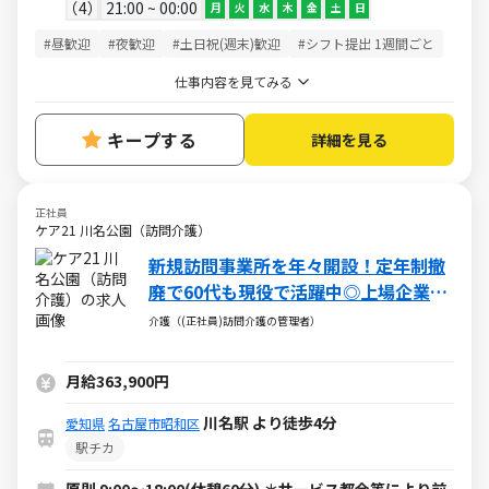
4
21:00 ~ 00:00
月
火
水
木
金
土
日
#昼歓迎
#夜歓迎
#土日祝(週末)歓迎
#シフト提出 1週間ごと
仕事内容を見てみる
キープする
詳細を見る
正社員
ケア21 川名公園（訪問介護）
新規訪問事業所を年々開設！定年制撤
廃で60代も現役で活躍中◎上場企業の
安定基盤で事業所運営
介護（(正社員)訪問介護の管理者）
月給363,900円
川名駅 より徒歩4分
愛知県
名古屋市昭和区
駅チカ