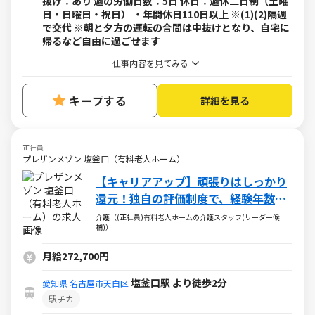
抜け：あり 週の労働日数：5日 休日：週休二日制（土曜
日・日曜日・祝日） ・年間休日110日以上 ※(1)(2)隔週
で交代 ※朝と夕方の運転の合間は中抜けとなり、自宅に
帰るなど自由に過ごせます
仕事内容を見てみる
キープする
詳細を見る
正社員
プレザンメゾン 塩釜口（有料老人ホーム）
【キャリアアップ】頑張りはしっかり
還元！独自の評価制度で、経験年数に
関わらず給与UPが可能◎
介護（(正社員)有料老人ホームの介護スタッフ(リーダー候
補)）
月給272,700円
塩釜口駅 より徒歩2分
愛知県
名古屋市天白区
駅チカ