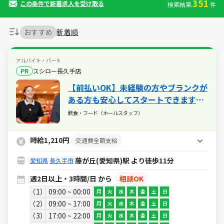
351
この条件で新着求人を受け取る
検索結果
件
おすすめ
新着順
アルバイト・パート
PR
スシロー長久手店
【前払いOK】未経験の方やブランクが
ある方も安心してスタートできます！
扶養内での勤務も歓迎しておりますの
飲食・フード（ホールスタッフ）
で、シフトはお気軽にご相談ください
◎髪型・髪色自由♪
時給1,210円
交通費全額支給
藤が丘(愛知県)駅 より徒歩11分
愛知県
長久手市
週2日以上・3時間/日 から
相談OK
1
09:00 ~ 00:00
月
火
水
木
金
土
日
2
09:00 ~ 17:00
月
火
水
木
金
土
日
3
17:00 ~ 22:00
月
火
水
木
金
土
日