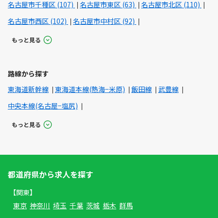
名古屋市千種区 (107)
名古屋市東区 (63)
名古屋市北区 (110)
名古屋市西区 (102)
名古屋市中村区 (92)
もっと見る
路線から探す
東海道新幹線
東海道本線(熱海−米原)
飯田線
武豊線
中央本線(名古屋−塩尻)
もっと見る
都道府県から求人を探す
【関東】
東京
神奈川
埼玉
千葉
茨城
栃木
群馬