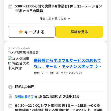
5:00～22:00の間で実動8H(休憩有) 休日:ローテーション
※週3～5日の勤務
仕事内容を見てみる
キープする
詳細を見る
アルバイト・パート
コメダ珈琲店 梅森台店
未経験から学ぶフルサービスのおもて
なし。ホール・キッチンスタッフ（ア
ルバイト・パート）求人
飲食・フード（ホール・キッチンスタッフ）
時給1,140円
赤池(愛知県)駅 より徒歩15分
愛知県
日進市
6：30～22：00/シフト応相談 週1日～・1日3h～OK ※
休憩時間：6時間を超える労働に対して45分以上、8時間