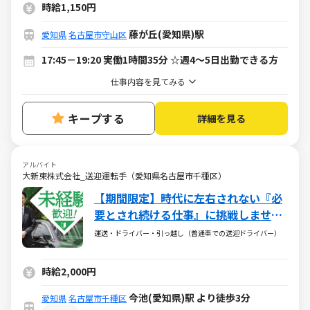
時給1,150円
藤が丘(愛知県)駅
愛知県
名古屋市守山区
17:45－19:20 実働1時間35分 ☆週4～5日出勤できる方
仕事内容を見てみる
キープする
詳細を見る
アルバイト
大新東株式会社_送迎運転手（愛知県名古屋市千種区）
【期間限定】時代に左右されない『必
要とされ続ける仕事』に挑戦しません
か？
運送・ドライバー・引っ越し（普通車での送迎ドライバー）
時給2,000円
今池(愛知県)駅 より徒歩3分
愛知県
名古屋市千種区