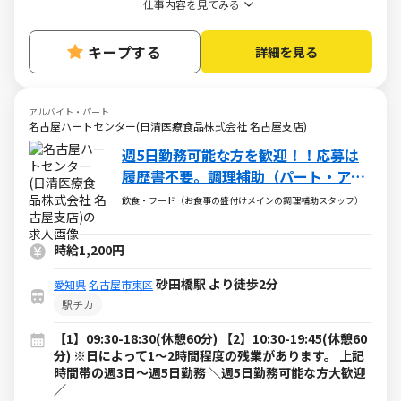
仕事内容を見てみる
キープする
詳細を見る
アルバイト・パート
名古屋ハートセンター(日清医療食品株式会社 名古屋支店)
週5日勤務可能な方を歓迎！！応募は
履歴書不要。調理補助（パート・アル
バイト）求人
飲食・フード（お食事の盛付けメインの調理補助スタッフ）
時給1,200円
砂田橋駅 より徒歩2分
愛知県
名古屋市東区
駅チカ
【1】09:30-18:30(休憩60分) 【2】10:30-19:45(休憩60
分) ※日によって1～2時間程度の残業があります。 上記
時間帯の週3日～週5日勤務 ＼週5日勤務可能な方大歓迎
／