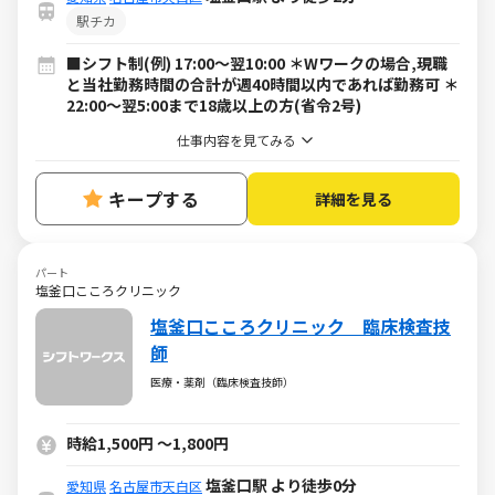
駅チカ
■シフト制(例) 17:00～翌10:00 ＊Wワークの場合,現職
と当社勤務時間の合計が週40時間以内であれば勤務可 ＊
22:00～翌5:00まで18歳以上の方(省令2号)
仕事内容を見てみる
キープする
詳細を見る
パート
塩釜口こころクリニック
塩釜口こころクリニック 臨床検査技
師
医療・薬剤（臨床検査技師）
時給1,500円
～
1,800円
塩釜口駅 より徒歩0分
愛知県
名古屋市天白区