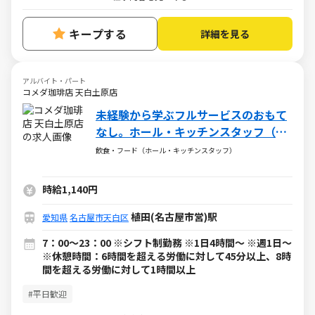
キープする
詳細を見る
アルバイト・パート
コメダ珈琲店 天白土原店
未経験から学ぶフルサービスのおもて
なし。ホール・キッチンスタッフ（ア
ルバイト・パート）求人
飲食・フード（ホール・キッチンスタッフ）
時給1,140円
植田(名古屋市営)駅
愛知県
名古屋市天白区
7：00～23：00 ※シフト制勤務 ※1日4時間～ ※週1日～
※休憩時間：6時間を超える労働に対して45分以上、8時
間を超える労働に対して1時間以上
#平日歓迎