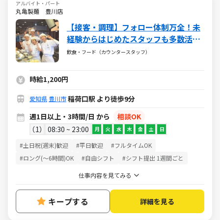
アルバイト・パート
丸亀製麺 豊川店
【接客・調理】フォロー体制万全！未
経験からはじめたスタッフも多数活躍
中！時給1200円☆家庭との両立も柔軟
飲食・フード（カウンタースタッフ）
対応◎
時給1,200円
稲荷口駅 より徒歩9分
愛知県
豊川市
週1日以上・3時間/日 から
相談OK
1
08:30 ~ 23:00
月
火
水
木
金
土
日
#土日祝(週末)歓迎
#平日歓迎
#フルタイムOK
#ロング(～6時間)OK
#自由シフト
#シフト提出 1週間ごと
仕事内容を見てみる
キープする
詳細を見る