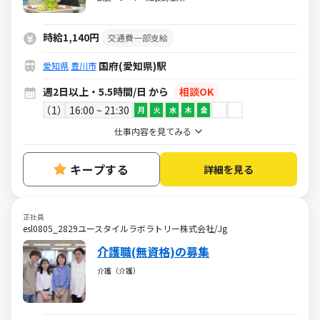
時給1,140円
交通費一部支給
国府(愛知県)駅
愛知県
豊川市
週2日以上・5.5時間/日 から
相談OK
1
16:00 ~ 21:30
月
火
水
木
金
仕事内容を見てみる
キープする
詳細を見る
正社員
esl0805_2829ユースタイルラボラトリー株式会社/Jg
介護職(無資格)の募集
介護（介護）