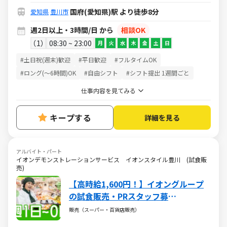
国府(愛知県)駅 より徒歩8分
愛知県
豊川市
週2日以上・3時間/日 から
相談OK
1
08:30 ~ 23:00
月
火
水
木
金
土
日
#土日祝(週末)歓迎
#平日歓迎
#フルタイムOK
#ロング(～6時間)OK
#自由シフト
#シフト提出 1週間ごと
仕事内容を見てみる
キープする
詳細を見る
アルバイト・パート
イオンデモンストレーションサービス イオンスタイル豊川 (試食販
売)
【高時給1,600円！】イオングループ
の試食販売・PRスタッフ募
集！/SACB05527
販売（スーパー・百貨店販売）