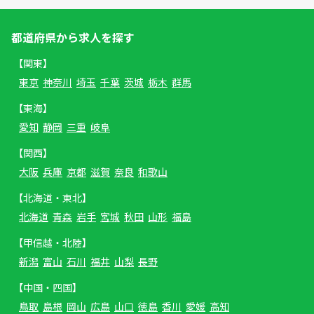
都道府県から求人を探す
【関東】
東京
神奈川
埼玉
千葉
茨城
栃木
群馬
【東海】
愛知
静岡
三重
岐阜
【関西】
大阪
兵庫
京都
滋賀
奈良
和歌山
【北海道・東北】
北海道
青森
岩手
宮城
秋田
山形
福島
【甲信越・北陸】
新潟
富山
石川
福井
山梨
長野
【中国・四国】
鳥取
島根
岡山
広島
山口
徳島
香川
愛媛
高知