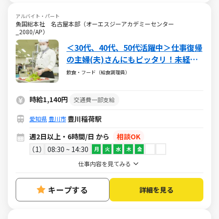
アルバイト・パート
魚国総本社 名古屋本部（オーエスジーアカデミーセンター
_2080/AP）
＜30代、40代、50代活躍中＞仕事復帰
の主婦(夫)さんにもピッタリ！未経験
からのチャレンジもok！
飲食・フード（給食調理員）
時給1,140円
交通費一部支給
豊川稲荷駅
愛知県
豊川市
週2日以上・6時間/日 から
相談OK
1
08:30 ~ 14:30
月
火
水
木
金
仕事内容を見てみる
キープする
詳細を見る