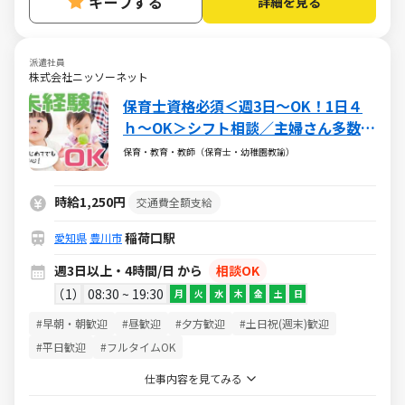
キープする
詳細を見る
派遣社員
株式会社ニッソーネット
保育士資格必須＜週3日～OK！1日４
ｈ～OK＞シフト相談／主婦さん多数活
躍中♪
保育・教育・教師（保育士・幼稚園教諭）
時給1,250円
交通費全額支給
稲荷口駅
愛知県
豊川市
週3日以上・4時間/日 から
相談OK
1
08:30 ~ 19:30
月
火
水
木
金
土
日
#早朝・朝歓迎
#昼歓迎
#夕方歓迎
#土日祝(週末)歓迎
#平日歓迎
#フルタイムOK
仕事内容を見てみる