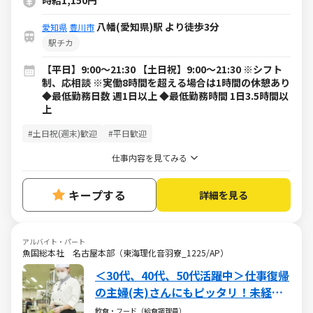
時給1,150円
八幡(愛知県)駅 より徒歩3分
愛知県
豊川市
駅チカ
【平日】9:00～21:30 【土日祝】9:00～21:30 ※シフト
制、応相談 ※実働8時間を超える場合は1時間の休憩あり
◆最低勤務日数 週1日以上 ◆最低勤務時間 1日3.5時間以
上
#土日祝(週末)歓迎
#平日歓迎
仕事内容を見てみる
キープする
詳細を見る
アルバイト・パート
魚国総本社 名古屋本部（東海理化音羽寮_1225/AP）
＜30代、40代、50代活躍中＞仕事復帰
の主婦(夫)さんにもピッタリ！未経験
からのチャレンジもok！
飲食・フード（給食調理員）