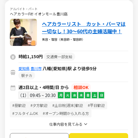
アルバイト・パート
ヘアカラーFit! イオンモール豊川店
ヘアカラーリスト カット・パーマは
一切なし！30～60代の主婦活躍中！
美容・理容（美容師・理容師）
時給1,150円
交通費一部支給
八幡(愛知県)駅 より徒歩5分
愛知県
豊川市
駅チカ
週2日以上・4時間/日 から
相談OK
1
09:45 ~ 20:30
月
火
水
木
金
土
日
#昼歓迎
#夕方歓迎
#土日祝(週末)歓迎
#平日歓迎
#フルタイムOK
#オープン時間から入れる方
仕事内容を見てみる