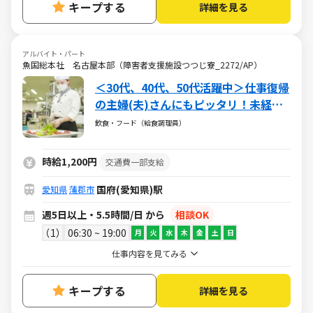
キープする
詳細を見る
アルバイト・パート
魚国総本社 名古屋本部（障害者支援施設つつじ寮_2272/AP）
＜30代、40代、50代活躍中＞仕事復帰
の主婦(夫)さんにもピッタリ！未経験
からのチャレンジもok！
飲食・フード（給食調理員）
時給1,200円
交通費一部支給
国府(愛知県)駅
愛知県
蒲郡市
週5日以上・5.5時間/日 から
相談OK
1
06:30 ~ 19:00
月
火
水
木
金
土
日
仕事内容を見てみる
キープする
詳細を見る