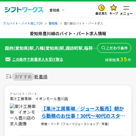
愛知県
最近見た
キープ
メニュー
アルバイト・バイト探しTOP
愛知県
豊川線のバイト・パート求人
愛知県豊川線のバイト・パート求人情報
国府(愛知県)駅,八幡(愛知県)駅,諏訪町駅,稲荷口駅,豊川稲荷駅
こだわり条件
35
この条件で新着求人を受け取る
検索結果
件
おすすめ
新着順
アルバイト・パート
果汁工房果琳 イオンモール豊川店
【果汁工房果琳／ジュース販売】朝か
ら勤務のお仕事！30代～40代のスタッ
フ多数活躍中♪
飲食・フード（フルーツジュースショップ／早番）