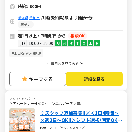
時給1,600円
八幡(愛知県)駅 より徒歩5分
愛知県
豊川市
駅チカ
週1日以上・7時間/日 から
相談OK
1
10:00 ~ 19:00
月
火
水
木
金
土
日
#土日祝(週末)歓迎
仕事内容を見てみる
キープする
詳細を見る
アルバイト・パート
ケアパートナー株式会社 ソエルガーデン豊川
※スタッフ追加募集!!※＜1日4時間～
×週2日～OK!!＞シフト選択/固定OK◎
賞与/寸志アリで給与UP♪未経験・ブ
飲食・フード（キッチンスタッフ）