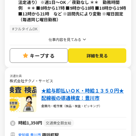
法定通り） ※週1日～OK ／ 夜勤なし ＊＊ 勤務時間
例 ＊＊ ■8時から17時 ■9時から18時 ■10時から19時
■12時から21時 など ※訪問先により変動 ※曜日固定
（毎週同じ曜日勤務）
#フルタイムOK
仕事内容を見てみる
キープする
詳細を見る
派遣社員
株式会社テクノ・サービス
★給与即払いＯＫ・時給１３５０円★
配線板の導通検査：豊川市
倉庫内・軽作業（検品・検査・ピッキング）
時給1,350円
交通費全額支給
諏訪町駅
愛知県
豊川市