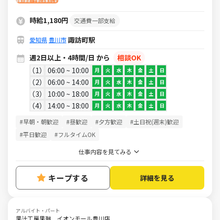
ランクOK!!新規高齢者施設での調理補
助スタッフ
時給1,180円
交通費一部支給
諏訪町駅
愛知県
豊川市
週2日以上・4時間/日 から
相談OK
1
06:00 ~ 10:00
月
火
水
木
金
土
日
2
06:00 ~ 14:00
月
火
水
木
金
土
日
3
10:00 ~ 18:00
月
火
水
木
金
土
日
4
14:00 ~ 18:00
月
火
水
木
金
土
日
#早朝・朝歓迎
#昼歓迎
#夕方歓迎
#土日祝(週末)歓迎
#平日歓迎
#フルタイムOK
仕事内容を見てみる
キープする
詳細を見る
アルバイト・パート
果汁工房果琳 イオンモール豊川店