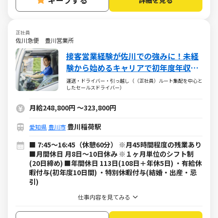
キープする
正社員
佐川急便 豊川営業所
接客営業経験が佐川での強みに！未経
験から始めるキャリアで初年度年収
503万円以上も可能！
運送・ドライバー・引っ越し（（正社員）ルート集配を中心と
したセールスドライバー）
月給248,800円
～
323,800円
豊川稲荷駅
愛知県
豊川市
■ 7:45～16:45（休憩60分） ※月45時間程度の残業あり
■月間休日 月8日～10日休み ※１ヶ月単位のシフト制
(20日締め) ■年間休日 113日(108日＋年休5日) ・有給休
暇付与(初年度10日間) ・特別休暇付与(結婚・出産・忌
引)
仕事内容を見てみる