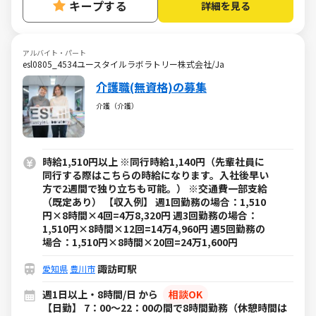
キープする
詳細を見る
アルバイト・パート
esl0805_4534ユースタイルラボラトリー株式会社/Ja
介護職(無資格)の募集
介護（介護）
時給1,510円以上 ※同行時給1,140円（先輩社員に
同行する際はこちらの時給になります。入社後早い
方で2週間で独り立ちも可能。） ※交通費一部支給
（既定あり） 【収入例】 週1回勤務の場合：1,510
円×8時間×4回=4万8,320円 週3回勤務の場合：
1,510円×8時間×12回=14万4,960円 週5回勤務の
場合：1,510円×8時間×20回=24万1,600円
諏訪町駅
愛知県
豊川市
週1日以上・8時間/日 から
相談OK
【日勤】 7：00～22：00の間で8時間勤務（休憩時間は