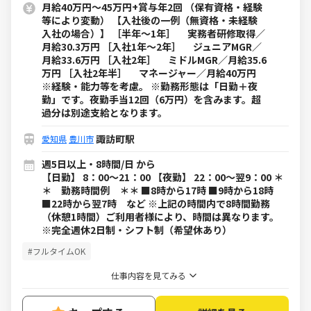
月給40万円～45万円+賞与年2回 （保有資格・経験
等により変動） 【入社後の一例（無資格・未経験
入社の場合）】 ［半年～1年］ 実務者研修取得／
月給30.3万円 ［入社1年～2年］ ジュニアMGR／
月給33.6万円 ［入社2年］ ミドルMGR／月給35.6
万円 ［入社2年半］ マネージャー／月給40万円
※経験・能力等を考慮。 ※勤務形態は「日勤＋夜
勤」です。夜勤手当12回（6万円）を含みます。超
過分は別途支給となります。
諏訪町駅
愛知県
豊川市
週5日以上・8時間/日 から
【日勤】 8：00～21：00 【夜勤】 22：00～翌9：00 ＊
＊ 勤務時間例 ＊＊ ■8時から17時 ■9時から18時
■22時から翌7時 など ※上記の時間内で8時間勤務
（休憩1時間）ご利用者様により、時間は異なります。
※完全週休2日制・シフト制（希望休あり）
#フルタイムOK
仕事内容を見てみる