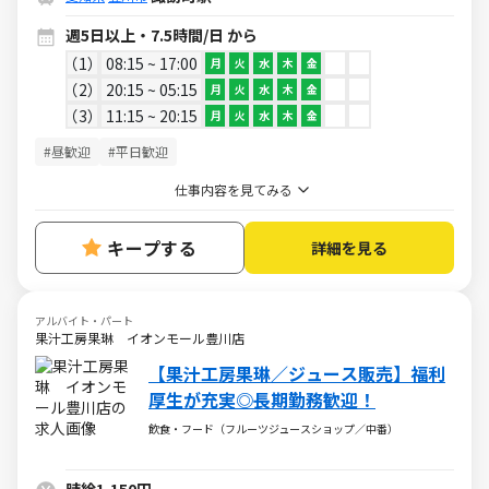
週5日以上・7.5時間/日 から
1
08:15 ~ 17:00
月
火
水
木
金
2
20:15 ~ 05:15
月
火
水
木
金
3
11:15 ~ 20:15
月
火
水
木
金
#昼歓迎
#平日歓迎
仕事内容を見てみる
キープする
詳細を見る
アルバイト・パート
果汁工房果琳 イオンモール豊川店
【果汁工房果琳／ジュース販売】福利
厚生が充実◎長期勤務歓迎！
飲食・フード（フルーツジュースショップ／中番）