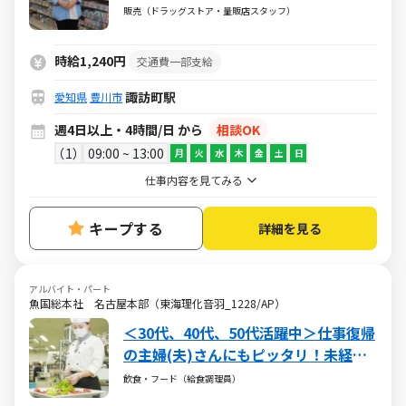
★週4～
販売（ドラッグストア・量販店スタッフ）
時給1,240円
交通費一部支給
諏訪町駅
愛知県
豊川市
週4日以上・4時間/日 から
相談OK
1
09:00 ~ 13:00
月
火
水
木
金
土
日
仕事内容を見てみる
キープする
詳細を見る
アルバイト・パート
魚国総本社 名古屋本部（東海理化音羽_1228/AP）
＜30代、40代、50代活躍中＞仕事復帰
の主婦(夫)さんにもピッタリ！未経験
からのチャレンジもok！
飲食・フード（給食調理員）