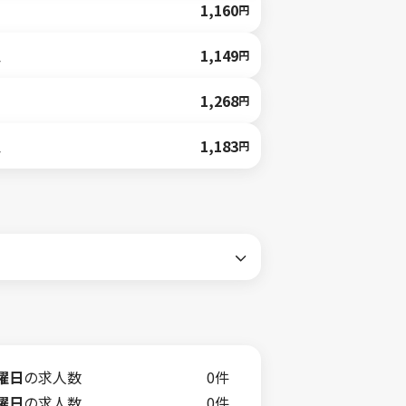
1,160
円
人
1,149
円
1,268
円
人
1,183
円
曜日
の求人数
0件
曜日
の求人数
0件