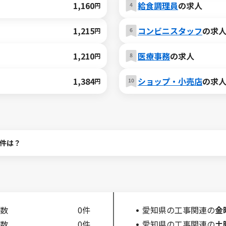
1,160
給食調理員
の求人
円
1,215
コンビニスタッフ
の求
円
1,210
医療事務
の求人
円
1,384
ショップ・小売店
の求
円
件は？
数
0件
愛知県の工事関連の
金
数
0件
愛知県の工事関連の
土