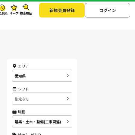
新規会員登録
ログイン
近見た
キープ
検索履歴
エリア
愛知県
シフト
指定なし
職種
建築・土木・整備(工事関連)
給与/こだわり