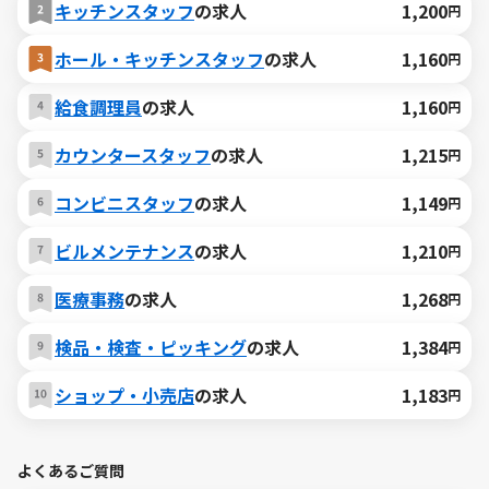
キッチンスタッフ
の求人
1,200
円
ホール・キッチンスタッフ
の求人
1,160
円
給食調理員
の求人
1,160
円
カウンタースタッフ
の求人
1,215
円
コンビニスタッフ
の求人
1,149
円
ビルメンテナンス
の求人
1,210
円
医療事務
の求人
1,268
円
検品・検査・ピッキング
の求人
1,384
円
ショップ・小売店
の求人
1,183
円
よくあるご質問