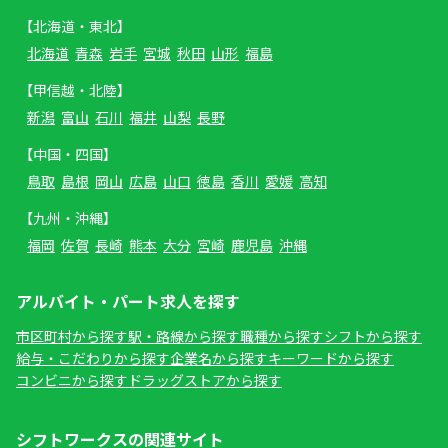
【北海道・東北】
北海道
青森
岩手
宮城
秋田
山形
福島
【甲信越・北陸】
新潟
富山
石川
福井
山梨
長野
【中国・四国】
鳥取
島根
岡山
広島
山口
徳島
香川
愛媛
高知
【九州・沖縄】
福岡
佐賀
長崎
熊本
大分
宮崎
鹿児島
沖縄
アルバイト・パート求人を探す
市区町村から探す
駅・路線から探す
職種から探す
シフトから探す
給与・こだわりから探す
企業名から探す
キーワードから探す
コンビニから探す
ドラッグストアから探す
シフトワークスの関連サイト