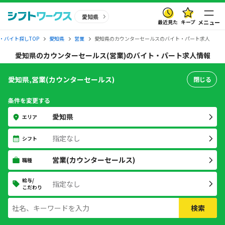
愛知県
最近見た
キープ
メニュー
・バイト探しTOP
愛知県
営業
愛知県のカウンターセールスのバイト・パート求人
愛知県のカウンターセールス(営業)のバイト・パート求人情報
愛知県,営業(カウンターセールス)
閉じる
条件を変更する
愛知県
エリア
指定なし
シフト
営業(カウンターセールス)
職種
給与/
指定なし
こだわり
検索