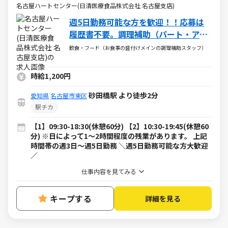
名古屋ハートセンター(日清医療食品株式会社 名古屋支店)
週5日勤務可能な方を歓迎！！応募は
履歴書不要。調理補助（パート・アル
バイト）求人
飲食・フード（お食事の盛付けメインの調理補助スタッフ）
時給1,200円
砂田橋駅 より徒歩2分
愛知県
名古屋市東区
駅チカ
【1】09:30-18:30(休憩60分) 【2】10:30-19:45(休憩60
分) ※日によって1～2時間程度の残業があります。 上記
時間帯の週3日～週5日勤務 ＼週5日勤務可能な方大歓迎
／
仕事内容を見てみる
キープする
詳細を見る