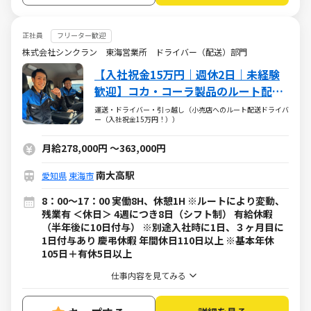
正社員
フリーター歓迎
株式会社シンクラン 東海営業所 ドライバー（配送）部門
【入社祝金15万円｜週休2日｜未経験
歓迎】コカ・コーラ製品のルート配送
ドライバー
運送・ドライバー・引っ越し（小売店へのルート配送ドライバ
ー（入社祝金15万円！））
月給278,000円
～
363,000円
南大高駅
愛知県
東海市
8：00～17：00 実働8H、休憩1H ※ルートにより変動、
残業有 ＜休日＞ 4週につき8日（シフト制） 有給休暇
（半年後に10日付与） ※別途入社時に1日、３ヶ月目に
1日付与あり 慶弔休暇 年間休日110日以上 ※基本年休
105日＋有休5日以上
仕事内容を見てみる