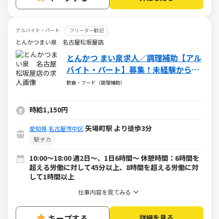
アルバイト・パート
フリーター歓迎
とんかつまい泉 名古屋松坂屋店
とんかつ まい泉求人／調理補助【アル
バイト・パート】募集！未経験からス
タートの方が活躍中
飲食・フード（調理補助）
時給1,150円
矢場町駅 より徒歩3分
愛知県
名古屋市中区
駅チカ
10:00～18:00 週2日～、1日6時間～ 休憩時間：6時間を
超える労働に対して45分以上、8時間を超える労働に対
して1時間以上
仕事内容を見てみる
キープする
詳細を見る