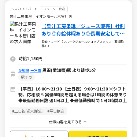
アルバイト・パート
フリーター歓迎
果汁工房果琳 イオンモール木曽川店
【果汁工房果琳／ジュース販売】社割
あり◎有給休暇あり◎長期安定して働
けます♪
飲食・フード（フルーツジュースショップスタッフ（長期勤
務））
時給1,150円
黒田(愛知県)駅 より徒歩5分
愛知県
一宮市
駅チカ
【平日】16:00～21:30 【土日祝】9:00～21:30 ※シフト
制、応相談 ※実働8時間を超える場合は1時間の休憩あり
◆最低勤務日数 週1日以上 ◆最低勤務時間 1日2時間以上
#土日祝(週末)歓迎
#平日歓迎
仕事内容を見てみる