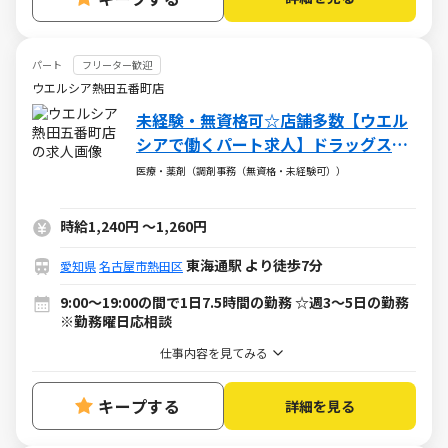
パート
フリーター歓迎
ウエルシア熱田五番町店
未経験・無資格可☆店舗多数【ウエル
シアで働くパート求人】ドラッグスト
アの調剤事務
医療・薬剤（調剤事務（無資格・未経験可））
時給1,240円
～
1,260円
東海通駅 より徒歩7分
愛知県
名古屋市熱田区
9:00～19:00の間で1日7.5時間の勤務 ☆週3～5日の勤務
※勤務曜日応相談
仕事内容を見てみる
キープする
詳細を見る