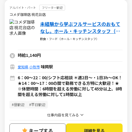
アルバイト・パート
フリーター歓迎
コメダ珈琲店 桃花台店
未経験から学ぶフルサービスのおもて
なし。ホール・キッチンスタッフ（ア
ルバイト・パート）求人
飲食・フード（ホール・キッチンスタッフ）
時給1,140円
味岡駅
愛知県
小牧市
6：00～22：00/シフト応相談 ＊週2日～・1日3h～OK！
★14：00～17：00の間で勤務できる方特に大歓迎！★
※休憩時間：6時間を超える労働に対して45分以上、8時
間を超える労働に対して1時間以上
#昼歓迎
#平日歓迎
仕事内容を見てみる
キープする
詳細を見る