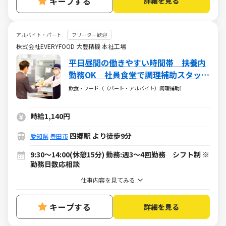
キープする
詳細を見る
アルバイト・パート
フリーター歓迎
株式会社EVERYFOOD 大豊精機 本社工場
平日昼間の働きやすい時間帯 扶養内
勤務OK 社員食堂で調理補助スタッフ
大募集！
飲食・フード（（パート・アルバイト）調理補助）
時給1,140円
四郷駅 より徒歩9分
愛知県
豊田市
9:30～14:00(休憩15分) 勤務:週3～4回勤務 シフト制 ※
勤務日数応相談
仕事内容を見てみる
キープする
詳細を見る