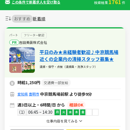
1761
この条件で新着求人を受け取る
検索結果
件
おすすめ
新着順
パート
フリーター歓迎
PR
吉田美装株式会社
平日のみ★未経験者歓迎♪中京競馬場
近くの企業内の清掃スタッフ募集★
清掃・保守・点検（清掃員・洗浄スタッフ）
時給1,250円
交通費一部支給
中京競馬場前駅 より徒歩9分
愛知県
豊明市
週3日以上・6時間/日 から
相談OK
1
06:45 ~ 14:30
月
火
水
木
金
仕事内容を見てみる