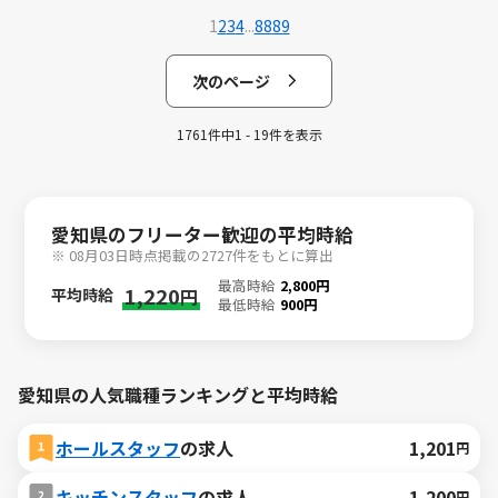
1
2
3
4
...
88
89
次のページ
1761件中1 - 19件を表示
愛知県のフリーター歓迎の平均時給
※ 08月03日時点掲載の2727件をもとに算出
最高時給
2,800円
1,220
平均時給
円
最低時給
900円
愛知県の人気職種ランキングと平均時給
ホールスタッフ
の求人
1,201
円
キッチンスタッフ
の求人
1,200
円