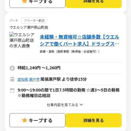
キープする
詳細を見る
パート
フリーター歓迎
ウエルシア瀬戸原山町店
未経験・無資格可☆店舗多数【ウエル
シアで働くパート求人】ドラッグスト
アの調剤事務
医療・薬剤（調剤事務（無資格・未経験可））
時給1,240円
～
1,260円
尾張瀬戸駅 より徒歩15分
愛知県
瀬戸市
9:00～19:00の間で1日7.5時間の勤務 ☆週3～5日の勤務
※勤務曜日応相談
仕事内容を見てみる
キープする
詳細を見る