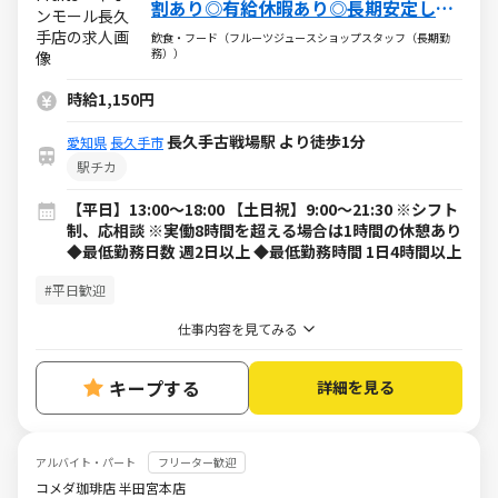
割あり◎有給休暇あり◎長期安定して
働けます♪
飲食・フード（フルーツジュースショップスタッフ（長期勤
務））
時給1,150円
長久手古戦場駅 より徒歩1分
愛知県
長久手市
駅チカ
【平日】13:00～18:00 【土日祝】9:00～21:30 ※シフト
制、応相談 ※実働8時間を超える場合は1時間の休憩あり
◆最低勤務日数 週2日以上 ◆最低勤務時間 1日4時間以上
#平日歓迎
仕事内容を見てみる
キープする
詳細を見る
アルバイト・パート
フリーター歓迎
コメダ珈琲店 半田宮本店