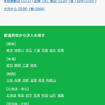
未経験歓迎 (2171)
主婦（夫）歓迎 (2220)
昼・日中 (2750)
夕方から (2538)
朝 (2664)
都道府県から求人を探す
【関東】
東京
神奈川
埼玉
千葉
茨城
栃木
群馬
【東海】
愛知
静岡
三重
岐阜
【関西】
大阪
兵庫
京都
滋賀
奈良
和歌山
【北海道・東北】
北海道
青森
岩手
宮城
秋田
山形
福島
【甲信越・北陸】