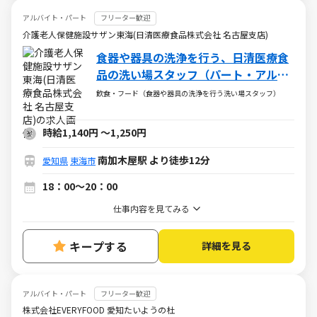
アルバイト・パート
フリーター歓迎
介護老人保健施設サザン東海(日清医療食品株式会社 名古屋支店)
食器や器具の洗浄を行う、日清医療食
品の洗い場スタッフ（パート・アルバ
イト）求人
飲食・フード（食器や器具の洗浄を行う洗い場スタッフ）
時給1,140円
～
1,250円
南加木屋駅 より徒歩12分
愛知県
東海市
18：00～20：00
仕事内容を見てみる
キープする
詳細を見る
アルバイト・パート
フリーター歓迎
株式会社EVERYFOOD 愛知たいようの杜