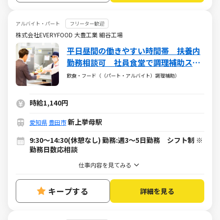
アルバイト・パート
フリーター歓迎
株式会社EVERYFOOD 大豊工業 細谷工場
平日昼間の働きやすい時間帯 扶養内
勤務相談可 社員食堂で調理補助スタ
ッフ大募集！
飲食・フード（（パート・アルバイト）調理補助）
時給1,140円
新上挙母駅
愛知県
豊田市
9:30～14:30(休憩なし) 勤務:週3～5日勤務 シフト制 ※
勤務日数応相談
仕事内容を見てみる
キープする
詳細を見る