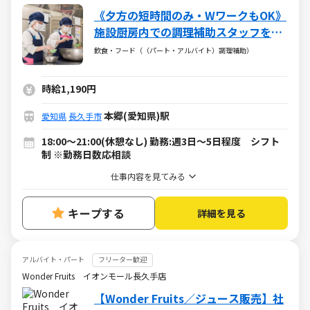
《夕方の短時間のみ・WワークもOK》
施設厨房内での調理補助スタッフを募
集！
飲食・フード（（パート・アルバイト）調理補助）
時給1,190円
本郷(愛知県)駅
愛知県
長久手市
18:00～21:00(休憩なし) 勤務:週3日～5日程度 シフト
制 ※勤務日数応相談
仕事内容を見てみる
キープする
詳細を見る
アルバイト・パート
フリーター歓迎
Wonder Fruits イオンモール長久手店
【Wonder Fruits／ジュース販売】社