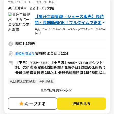
アルバイト・パート
フリーター歓迎
果汁工房果琳 ららぽーと安城店
【果汁工房果琳／ジュース販売】長時
間・長期勤務OK！フルタイムで安定し
た収入◎
飲食・フード（フルーツジュースショップスタッフ（フルタイ
ム））
時給1,150円
安城駅 より徒歩12分
愛知県
安城市
【平日】9:00～21:30 【土日祝】9:00～21:30 ※シフト
制、応相談 ※実働8時間を超える場合は1時間の休憩あり
◆最低勤務日数 週2日以上 ◆最低勤務時間 1日4時間以上
#土日祝(週末)歓迎
#平日歓迎
仕事内容を見てみる
キープする
詳細を見る