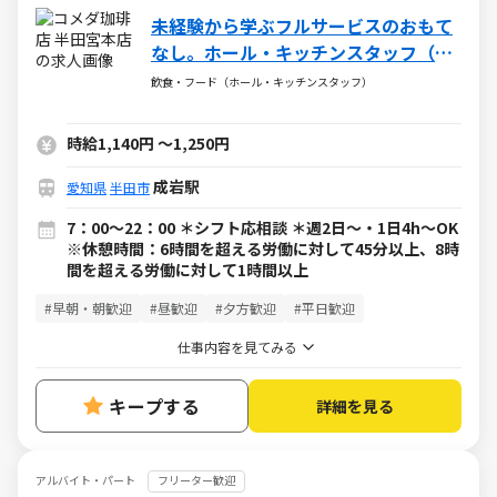
未経験から学ぶフルサービスのおもて
なし。ホール・キッチンスタッフ（ア
ルバイト・パート）求人
飲食・フード（ホール・キッチンスタッフ）
時給1,140円
～
1,250円
成岩駅
愛知県
半田市
7：00～22：00 ＊シフト応相談 ＊週2日～・1日4h～OK
※休憩時間：6時間を超える労働に対して45分以上、8時
間を超える労働に対して1時間以上
#早朝・朝歓迎
#昼歓迎
#夕方歓迎
#平日歓迎
仕事内容を見てみる
キープする
詳細を見る
アルバイト・パート
フリーター歓迎