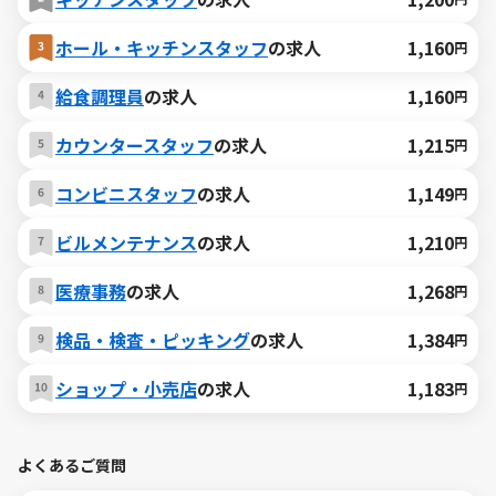
ホール・キッチンスタッフ
の求人
1,160
円
給食調理員
の求人
1,160
円
カウンタースタッフ
の求人
1,215
円
コンビニスタッフ
の求人
1,149
円
ビルメンテナンス
の求人
1,210
円
医療事務
の求人
1,268
円
検品・検査・ピッキング
の求人
1,384
円
ショップ・小売店
の求人
1,183
円
よくあるご質問