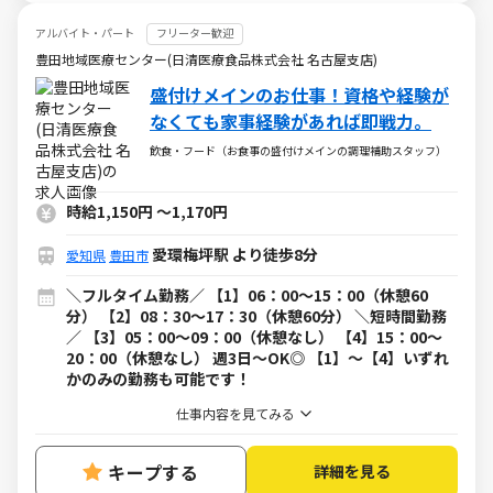
アルバイト・パート
フリーター歓迎
豊田地域医療センター(日清医療食品株式会社 名古屋支店)
盛付けメインのお仕事！資格や経験が
なくても家事経験があれば即戦力。
飲食・フード（お食事の盛付けメインの調理補助スタッフ）
時給1,150円
～
1,170円
愛環梅坪駅 より徒歩8分
愛知県
豊田市
＼フルタイム勤務／ 【1】06：00～15：00（休憩60
分） 【2】08：30～17：30（休憩60分） ＼短時間勤務
／ 【3】05：00～09：00（休憩なし） 【4】15：00～
20：00（休憩なし） 週3日～OK◎ 【1】～【4】いずれ
かのみの勤務も可能です！
仕事内容を見てみる
キープする
詳細を見る