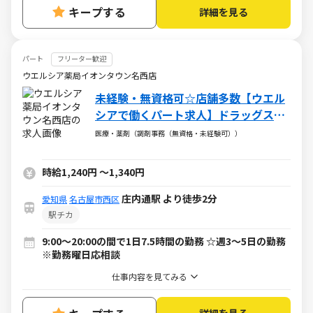
キープする
詳細を見る
パート
フリーター歓迎
ウエルシア薬局イオンタウン名西店
未経験・無資格可☆店舗多数【ウエル
シアで働くパート求人】ドラッグスト
アの調剤事務
医療・薬剤（調剤事務（無資格・未経験可））
時給1,240円
～
1,340円
庄内通駅 より徒歩2分
愛知県
名古屋市西区
駅チカ
9:00～20:00の間で1日7.5時間の勤務 ☆週3～5日の勤務
※勤務曜日応相談
仕事内容を見てみる