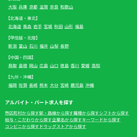
大阪
兵庫
京都
滋賀
奈良
和歌山
【北海道・東北】
北海道
青森
岩手
宮城
秋田
山形
福島
【甲信越・北陸】
新潟
富山
石川
福井
山梨
長野
【中国・四国】
鳥取
島根
岡山
広島
山口
徳島
香川
愛媛
高知
【九州・沖縄】
福岡
佐賀
長崎
熊本
大分
宮崎
鹿児島
沖縄
アルバイト・パート求人を探す
市区町村から探す
駅・路線から探す
職種から探す
シフトから探す
給与・こだわりから探す
企業名から探す
キーワードから探す
コンビニから探す
ドラッグストアから探す