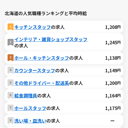
北海道の人気職種ランキングと平均時給
キッチンスタッフ
の求人
1,208
円
インテリア・雑貨ショップスタッフ
1,245
円
の求人
ホール・キッチンスタッフ
の求人
1,138
円
カウンタースタッフ
の求人
1,149
円
その他ドライバー・配送系
の求人
1,200
円
給食調理員
の求人
1,164
円
ホールスタッフ
の求人
1,175
円
洗い場・皿洗い
の求人
ー