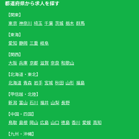
都道府県から求人を探す
【関東】
東京
神奈川
埼玉
千葉
茨城
栃木
群馬
【東海】
愛知
静岡
三重
岐阜
【関西】
大阪
兵庫
京都
滋賀
奈良
和歌山
【北海道・東北】
北海道
青森
岩手
宮城
秋田
山形
福島
【甲信越・北陸】
新潟
富山
石川
福井
山梨
長野
【中国・四国】
鳥取
島根
岡山
広島
山口
徳島
香川
愛媛
高知
【九州・沖縄】