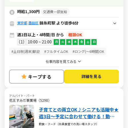
です◎
時給1,300円
交通費一部支給
錦糸町駅 より徒歩6分
東京都
墨田区
週2日以上・4時間/日 から
相談OK
1
10:00 ~ 21:00
月
火
水
木
金
土
日
#土日祝(週末)歓迎
#フルタイムOK
#ロング(～6時間)OK
仕事内容を見てみる
キープする
詳細を見る
アルバイト・パート
花王すみだ事業場（5298）
子育てとの両立OK♪シニアも活躍中★
週3日～予定に合わせて働ける！勤務
日数の相談もお気軽に♪
飲食・フード（社員食堂での洗い場スタッフ）