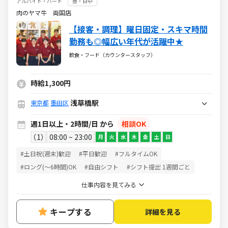
アルバイト・パート
昼・日中
肉のヤマ牛 両国店
【接客・調理】曜日固定・スキマ時間
勤務も◎幅広い年代が活躍中★
飲食・フード（カウンタースタッフ）
時給1,300円
浅草橋駅
東京都
墨田区
週1日以上・2時間/日 から
相談OK
1
08:00 ~ 23:00
月
火
水
木
金
土
日
#土日祝(週末)歓迎
#平日歓迎
#フルタイムOK
#ロング(～6時間)OK
#自由シフト
#シフト提出 1週間ごと
仕事内容を見てみる
キープする
詳細を見る