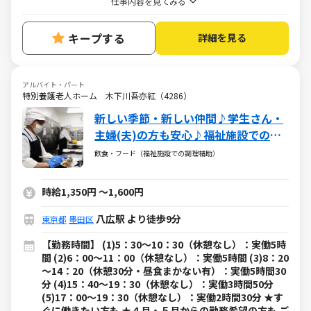
仕事内容を見てみる
キープする
詳細を見る
アルバイト・パート
特別養護老人ホーム 木下川吾亦紅（4286）
新しい季節・新しい仲間♪学生さん・
主婦(夫)の方も安心♪福祉施設での調
理補助のお仕事☆
飲食・フード（福祉施設での調理補助）
時給1,350円
～
1,600円
八広駅 より徒歩9分
東京都
墨田区
【勤務時間】 (1)5：30～10：30（休憩なし）：実働5時
間 (2)6：00～11：00（休憩なし）：実働5時間 (3)8：20
～14：20（休憩30分・昼食まかない有）：実働5時間30
分 (4)15：40～19：30（休憩なし）：実働3時間50分
(5)17：00～19：30（休憩なし）：実働2時間30分 ★す
ぐに働きたい方も ★４月・５月からの勤務希望の方も ご