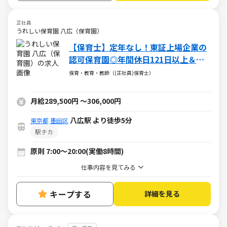
正社員
うれしい保育園 八広（保育園）
【保育士】定年なし！東証上場企業の
認可保育園◎年間休日121日以上＆日
祝休みでオフも充実
保育・教育・教師（(正社員)保育士）
月給289,500円
～
306,000円
八広駅 より徒歩5分
東京都
墨田区
駅チカ
原則 7:00～20:00(実働8時間)
仕事内容を見てみる
キープする
詳細を見る