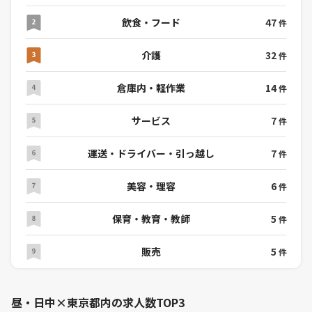
飲食・フード
47
件
介護
32
件
倉庫内・軽作業
14
件
サービス
7
件
運送・ドライバー・引っ越し
7
件
美容・理容
6
件
保育・教育・教師
5
件
販売
5
件
昼・日中×東京都内の求人数TOP3