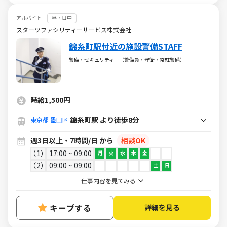
アルバイト
昼・日中
スターツファシリティーサービス株式会社
錦糸町駅付近の施設警備STAFF
警備・セキュリティー（警備員・守衛・常駐警備）
時給1,500円
錦糸町駅 より徒歩8分
東京都
墨田区
週3日以上・7時間/日 から
相談OK
1
17:00 ~ 09:00
月
火
水
木
金
2
09:00 ~ 09:00
土
日
仕事内容を見てみる
キープする
詳細を見る