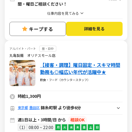
間・曜日ご相談ください！
仕事内容を見てみる
キープする
詳細を見る
アルバイト・パート
昼・日中
丸亀製麺 オリナスモール店
【接客・調理】曜日固定・スキマ時間
勤務も◎幅広い年代が活躍中★
飲食・フード（カウンタースタッフ）
時給1,300円
錦糸町駅 より徒歩6分
東京都
墨田区
週1日以上・3時間/日 から
相談OK
1
08:00 ~ 22:00
月
火
水
木
金
土
日