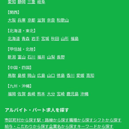
愛知
静岡
三重
岐阜
【関西】
大阪
兵庫
京都
滋賀
奈良
和歌山
【北海道・東北】
北海道
青森
岩手
宮城
秋田
山形
福島
【甲信越・北陸】
新潟
富山
石川
福井
山梨
長野
【中国・四国】
鳥取
島根
岡山
広島
山口
徳島
香川
愛媛
高知
【九州・沖縄】
福岡
佐賀
長崎
熊本
大分
宮崎
鹿児島
沖縄
アルバイト・パート求人を探す
市区町村から探す
駅・路線から探す
職種から探す
シフトから探す
給与・こだわりから探す
企業名から探す
キーワードから探す