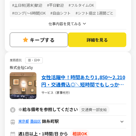
#土日祝(週末)歓迎
#平日歓迎
#フルタイムOK
#ロング(～6時間)OK
#自由シフト
#シフト提出 1週間ごと
仕事内容を見てみる
キープする
詳細を見る
業務委託
昼・日中
株式会社CaSy
女性活躍中！時間あたり1,850～2,210
円・交通費込◎＼短時間でもしっかり
稼げる★／短期・長期どちらも安定♪
サービス（家事代行）
業界唯一の上場企業CaSyのお掃除代
行！
※給与備考を参照してください
交通費一部支給
錦糸町駅
東京都
墨田区
週1日以上・1時間/日 から
相談OK