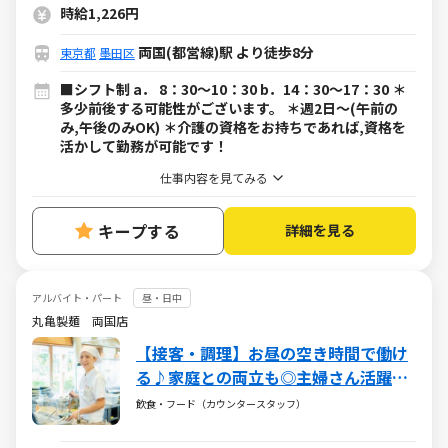
時給1,226円
両国(都営線)駅 より徒歩8分
東京都
墨田区
■シフト制 a． 8：30～10：30 b．14：30～17：30 ＊
多少前後する可能性がございます。 ＊週2日～(午前の
み,午後のみOK) ＊介護の資格をお持ちであれば,資格を
活かして勤務が可能です！
仕事内容を見てみる
キープする
詳細を見る
アルバイト・パート
昼・日中
丸亀製麺 両国店
【接客・調理】お昼の空き時間で働け
る♪家庭との両立も◎主婦さん活躍中
♪お子さまが無償で食事を楽しめる家
飲食・フード（カウンタースタッフ）
族食堂制度あり！