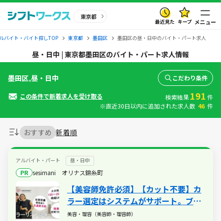
東京都
最近見た
キープ
メニュー
ルバイト・バイト探しTOP
東京都
墨田区
墨田区の昼・日中のバイト・パート求人
昼・日中 | 東京都墨田区のバイト・パート求人情報
墨田区,昼・日中
こだわり条件
191
この条件で新着求人を受け取る
検索結果
件
※直近30日以内に追加された求人数
46
件
おすすめ
新着順
アルバイト・パート
昼・日中
PR
sesimani オリナス錦糸町
【美容師免許必須】【カット不要】カ
ラー選定はシステムがサポート。ブラ
ンク明けでも始めやすいカラー専門店
美容・理容（美容師・理容師）