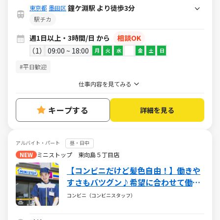
鐘ケ淵駅 より徒歩3分
東京都
墨田区
駅チカ
週1日以上・3時間/日 から
相談OK
1
09:00 ~ 18:00
月
火
水
金
土
日
#平日歓迎
仕事内容を見てみる
キープする
詳細を見る
アルバイト・パート
昼・日中
NEW
ミニストップ 東向島５丁目店
【コンビニだけど髪色自由！】働きや
すさもバツグン♪希望に合わせて働け
るミニストップ☆バイトデビューも大
コンビニ（コンビニスタッフ）
歓迎です！☆