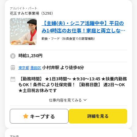
アルバイト・パート
花王すみだ事業場（5298）
【主婦(夫)・シニア活躍中中】平日の
み14時迄のお仕事！家庭と両立しなが
ら無理なく働けます◎
飲食・フード（社員食堂での調理補助）
時給1,250円
小村井駅 より徒歩6分
東京都
墨田区
【勤務時間】 ★1日3時間～ ★9:30～13:45 ★扶養内勤務
もOK！条件により社保完備！ 【勤務日数】 週2日～OK
★土日祝お休みです
仕事内容を見てみる
キープする
詳細を見る
正社員