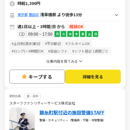
時給1,300円
浅草橋駅 より徒歩13分
東京都
墨田区
週1日以上・3時間/日 から
相談OK
1
09:00 ~ 17:00
月
火
水
木
金
土
日
#土日祝(週末)歓迎
#平日歓迎
#フルタイムOK
#ロング(～6時間)OK
#自由シフト
#シフト提出 1週間ごと
仕事内容を見てみる
キープする
詳細を見る
契約社員
昼・日中
スターツファシリティーサービス株式会社
錦糸町駅付近の施設警備STAFF
警備・セキュリティー（警備員・守衛・常駐警備）