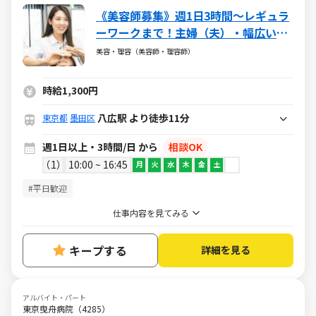
《美容師募集》週1日3時間～レギュラ
ーワークまで！主婦（夫）・幅広い年
代が活躍しています
美容・理容（美容師・理容師）
時給1,300円
八広駅 より徒歩11分
東京都
墨田区
週1日以上・3時間/日 から
相談OK
1
10:00 ~ 16:45
月
火
水
木
金
土
#平日歓迎
仕事内容を見てみる
キープする
詳細を見る
アルバイト・パート
東京曳舟病院（4285）