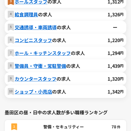
ホールスタッフ
の求人
1,312
円
給食調理員
の求人
1,326
円
交通誘導・車両誘導
の求人
ー
コンビニスタッフ
の求人
1,220
円
ホール・キッチンスタッフ
の求人
1,294
円
警備員・守衛・常駐警備
の求人
1,439
円
カウンタースタッフ
の求人
1,320
円
ショップ・小売店
の求人
1,342
円
墨田区の昼・日中の求人数が多い職種ランキング
警備・セキュリティー
78
件