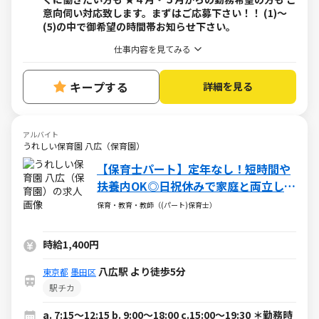
意向伺い対応致します。まずはご応募下さい！！ (1)～
(5)の中で御希望の時間帯お知らせ下さい。
仕事内容を見てみる
キープする
詳細を見る
アルバイト
うれしい保育園 八広（保育園）
【保育士パート】定年なし！短時間や
扶養内OK◎日祝休みで家庭と両立しや
すい認可保育園
保育・教育・教師（(パート)保育士）
時給1,400円
八広駅 より徒歩5分
東京都
墨田区
駅チカ
a. 7:15～12:15 b. 9:00～18:00 c.15:00～19:30 ＊勤務時