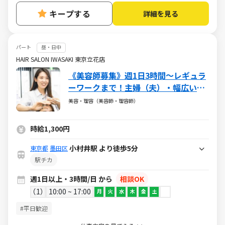
キープする
詳細を見る
パート
昼・日中
HAIR SALON IWASAKI 東京立花店
《美容師募集》週1日3時間～レギュラ
ーワークまで！主婦（夫）・幅広い年
代が活躍しています
美容・理容（美容師・理容師）
時給1,300円
小村井駅 より徒歩5分
東京都
墨田区
駅チカ
週1日以上・3時間/日 から
相談OK
1
10:00 ~ 17:00
月
火
水
木
金
土
#平日歓迎