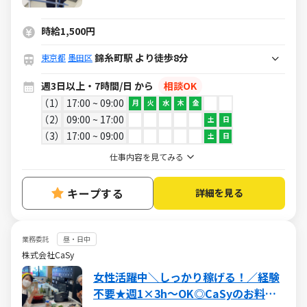
時給1,500円
錦糸町駅 より徒歩8分
東京都
墨田区
週3日以上・7時間/日 から
相談OK
1
17:00 ~ 09:00
月
火
水
木
金
2
09:00 ~ 17:00
土
日
3
17:00 ~ 09:00
土
日
仕事内容を見てみる
キープする
詳細を見る
業務委託
昼・日中
株式会社CaSy
女性活躍中＼しっかり稼げる！／経験
不要★週1×3h～OK◎CaSyのお料理