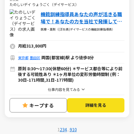
たのしいデイ りょうごく（デイサービス）
機能訓練指導員あなたの声が活きる職
場で！あなたの力を当社で発揮してみ
ませんか？？
医療・薬剤（(正社員)デイサービスの機能訓練指導員）
月給313,800円
両国(都営線)駅 より徒歩8分
東京都
墨田区
原則 8:30～17:30(休憩60分) ＊サービス都合等により前
後する可能性あり ＊1ヶ月単位の変形労働時間制 (例：
30日-171時間,31日-177時間)
仕事内容を見てみる
キープする
詳細を見る
1
2
3
4
...
9
10