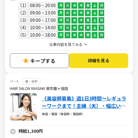
1
08:00 ~ 20:00
月
火
水
木
金
土
日
2
09:00 ~ 13:00
月
火
水
木
金
土
日
3
09:00 ~ 17:00
月
火
水
木
金
土
日
4
10:00 ~ 14:00
月
火
水
木
金
土
日
5
10:00 ~ 18:00
月
火
水
木
金
土
日
仕事内容を見てみる
キープする
詳細を見る
パート
昼・日中
HAIR SALON IWASAKI 東京鐘ヶ淵店
《美容師募集》週1日3時間～レギュラ
ーワークまで！主婦（夫）・幅広い年
代が活躍しています
美容・理容（美容師・理容師）
時給1,300円