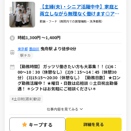
【主婦(夫)・シニア活躍中中】家庭と
両立しながら無理なく働けます◎アッ
トホームな現場！
飲食・フード（病院内での調理補助・洗浄業務）
時給1,300円
～
1,400円
曳舟駅 より徒歩0分
東京都
墨田区
駅チカ
【勤務時間】 ガッツリ働きたい方も大募集！！ (1)6：
00～10：30（休憩なし） (2)9：15～14：45（休憩30
分） (3)15:15～20:30（休憩なし） 【勤務日数】 ★ロン
グ勤務活躍中！ ★曜日・日数は応相談 ☆土日祝出勤優
遇！ ＊シフトはお気軽にご相談ください＊
#土日祝(週末)歓迎
仕事内容を見てみる
キープする
詳細を見る