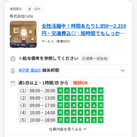
業務委託
昼・日中
株式会社CaSy
女性活躍中！時間あたり1,850～2,210
円・交通費込◎＼短時間でもしっかり
稼げる★／短期・長期どちらも安定♪
サービス（家事代行）
業界唯一の上場企業CaSyのお掃除代
行！
※給与備考を参照してください
交通費一部支給
錦糸町駅
東京都
墨田区
週1日以上・1時間/日 から
相談OK
1
08:00 ~ 20:00
月
火
水
木
金
土
日
2
09:00 ~ 13:00
月
火
水
木
金
土
日
3
09:00 ~ 17:00
月
火
水
木
金
土
日
4
10:00 ~ 14:00
月
火
水
木
金
土
日
5
10:00 ~ 18:00
月
火
水
木
金
土
日
仕事内容を見てみる