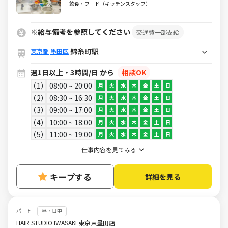
代行スタッフ募集！業界唯一の上場企
飲食・フード（キッチンスタッフ）
業♪日頃の家事スキルを活かして働き
ませんか？
※給与備考を参照してください
交通費一部支給
錦糸町駅
東京都
墨田区
週1日以上・3時間/日 から
相談OK
1
08:00 ~ 20:00
月
火
水
木
金
土
日
2
08:30 ~ 16:30
月
火
水
木
金
土
日
3
09:00 ~ 17:00
月
火
水
木
金
土
日
4
10:00 ~ 18:00
月
火
水
木
金
土
日
5
11:00 ~ 19:00
月
火
水
木
金
土
日
仕事内容を見てみる
キープする
詳細を見る
パート
昼・日中
HAIR STUDIO IWASAKI 東京東墨田店