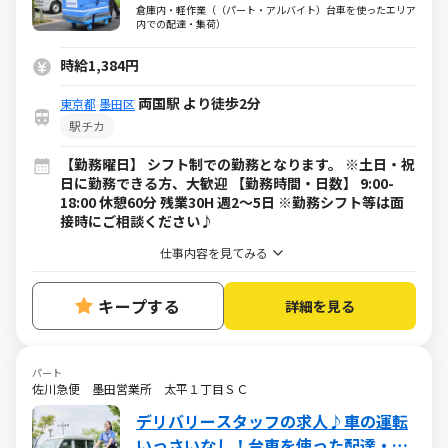
荷のお仕事
倉庫内・軽作業（（パート・アルバイト）台車を使ったエリア
内での配達・集荷）
時給1,384円
両国駅 より徒歩2分
東京都
墨田区
駅チカ
【勤務曜日】 シフト制での勤務となります。 ※土日・祝
日に勤務できる方、大歓迎 【勤務時間・日数】 9:00-
18:00 休憩60分 残業30H 週2～5日 ※勤務シフト等は面
接時にご相談ください♪
仕事内容を見てみる
キープする
詳細を見る
パート
佐川急便 墨田営業所 太平１丁目ＳＣ
デリバリースタッフの求人♪車の運転
いっさいなし！台車を使った配達・集