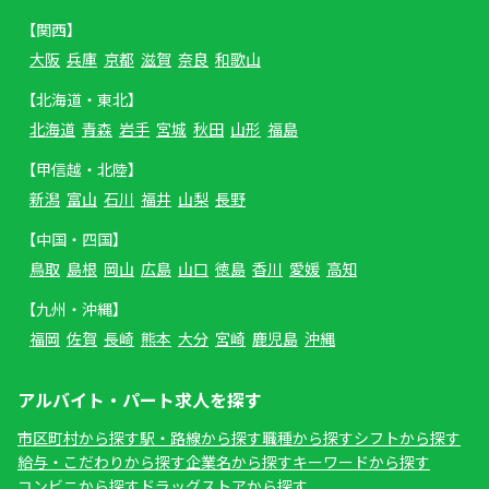
【関西】
大阪
兵庫
京都
滋賀
奈良
和歌山
【北海道・東北】
北海道
青森
岩手
宮城
秋田
山形
福島
【甲信越・北陸】
新潟
富山
石川
福井
山梨
長野
【中国・四国】
鳥取
島根
岡山
広島
山口
徳島
香川
愛媛
高知
【九州・沖縄】
福岡
佐賀
長崎
熊本
大分
宮崎
鹿児島
沖縄
アルバイト・パート求人を探す
市区町村から探す
駅・路線から探す
職種から探す
シフトから探す
給与・こだわりから探す
企業名から探す
キーワードから探す
コンビニから探す
ドラッグストアから探す