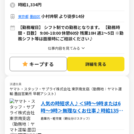
時給1,334円
小村井駅 より徒歩14分
東京都
墨田区
【勤務曜日】 シフト制での勤務となります。 【勤務時
間・日数】 9:00-18:00 休憩60分 残業10H 週2～5日 ※勤
務シフト等は面接時にご相談ください♪
仕事内容を見てみる
キープする
詳細を見る
派遣社員
ヤマト・スタッフ・サプライ株式会社 東京南支店（勤務地：ヤマト運
輸 墨田営業所 早朝アシスト）
人気の時短求人♪＜5時～9時または6
時～9時＞無理なくお仕事♪時給1350
円！扶養内OK！
倉庫内・軽作業（朝仕分けスタッフ）