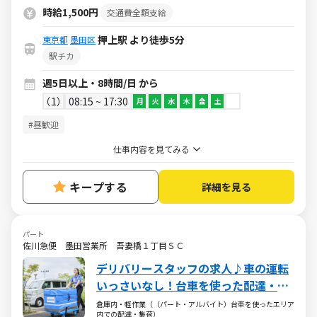
時給1,500円
交通費全額支給
押上駅 より徒歩5分
東京都
墨田区
駅チカ
週5日以上・8時間/日 から
1
08:15 ~ 17:30
月
火
水
木
金
土
#昼歓迎
仕事内容を見てみる
キープする
詳細を見る
パート
佐川急便 墨田営業所 吾妻橋１丁目ＳＣ
デリバリースタッフの求人♪車の運転
いっさいなし！台車を使った配達・集
荷のお仕事
倉庫内・軽作業（（パート・アルバイト）台車を使ったエリア
内での配達・集荷）