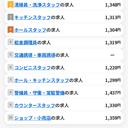
清掃員・洗浄スタッフ
の求人
1,348
円
キッチンスタッフ
の求人
1,313
円
ホールスタッフ
の求人
1,304
円
給食調理員
の求人
1,319
円
交通誘導・車両誘導
の求人
ー
コンビニスタッフ
の求人
1,220
円
ホール・キッチンスタッフ
の求人
1,299
円
警備員・守衛・常駐警備
の求人
1,437
円
カウンタースタッフ
の求人
1,330
円
ショップ・小売店
の求人
1,359
円