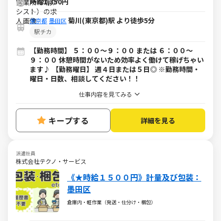
時給1,350円
菊川(東京都)駅 より徒歩5分
東京都
墨田区
駅チカ
【勤務時間】 ５：００～９：００ または ６：００～
９：００ 休憩時間がないため効率よく働けて稼げちゃい
ます♪ 【勤務曜日】 週４日または５日◎ ※勤務時間・
曜日・日数、相談してください！！
仕事内容を見てみる
キープする
詳細を見る
派遣社員
株式会社テクノ・サービス
《★時給１５００円》計量及び包装：
墨田区
倉庫内・軽作業（発送・仕分け・梱包）