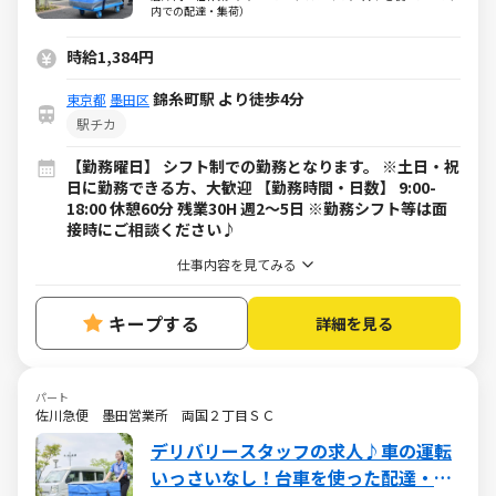
内での配達・集荷）
時給1,384円
錦糸町駅 より徒歩4分
東京都
墨田区
駅チカ
【勤務曜日】 シフト制での勤務となります。 ※土日・祝
日に勤務できる方、大歓迎 【勤務時間・日数】 9:00-
18:00 休憩60分 残業30H 週2～5日 ※勤務シフト等は面
接時にご相談ください♪
仕事内容を見てみる
キープする
詳細を見る
パート
佐川急便 墨田営業所 両国２丁目ＳＣ
デリバリースタッフの求人♪車の運転
いっさいなし！台車を使った配達・集