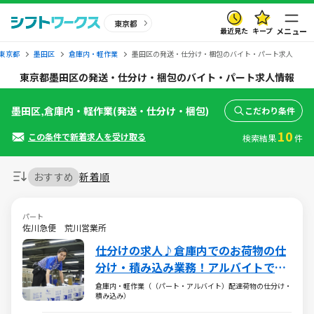
東京都
最近見た
キープ
メニュー
東京都
墨田区
倉庫内・軽作業
墨田区の発送・仕分け・梱包のバイト・パート求人
東京都墨田区の発送・仕分け・梱包のバイト・パート求人情報
墨田区,倉庫内・軽作業(発送・仕分け・梱包)
こだわり条件
10
この条件で新着求人を受け取る
検索結果
件
おすすめ
新着順
パート
佐川急便 荒川営業所
仕分けの求人♪倉庫内でのお荷物の仕
分け・積み込み業務！アルバイトでも
年2回の賞与あり
倉庫内・軽作業（（パート・アルバイト）配達荷物の仕分け・
積み込み）