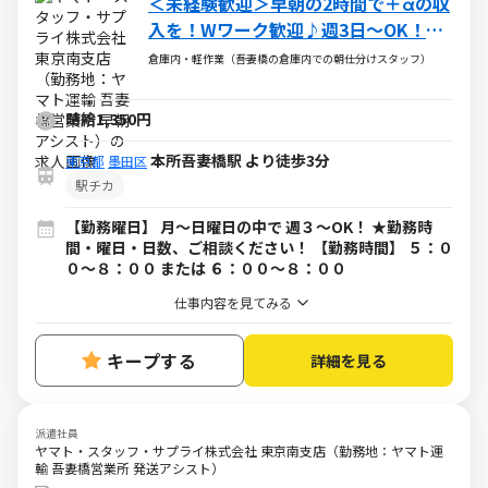
＜未経験歓迎＞早朝の2時間で＋αの収
入を！Wワーク歓迎♪週3日～OK！土
日のみも可！
倉庫内・軽作業（吾妻橋の倉庫内での朝仕分けスタッフ）
時給1,350円
本所吾妻橋駅 より徒歩3分
東京都
墨田区
駅チカ
【勤務曜日】 月～日曜日の中で 週３～OK！ ★勤務時
間・曜日・日数、ご相談ください！ 【勤務時間】 ５：０
０～８：００ または ６：００～８：００
仕事内容を見てみる
キープする
詳細を見る
派遣社員
ヤマト・スタッフ・サプライ株式会社 東京南支店（勤務地：ヤマト運
輸 吾妻橋営業所 発送アシスト）