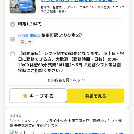
荷のお仕事
倉庫内・軽作業（（パート・アルバイト）台車を使ったエリア
内での配達・集荷）
時給1,384円
錦糸町駅 より徒歩5分
東京都
墨田区
駅チカ
【勤務曜日】 シフト制での勤務となります。 ※土日・祝
日に勤務できる方、大歓迎 【勤務時間・日数】 9:00-
18:00 休憩60分 残業30H 週2～5日 ※勤務シフト等は面
接時にご相談ください♪
仕事内容を見てみる
キープする
詳細を見る
派遣社員
ヤマト・スタッフ・サプライ株式会社 東京南支店（勤務地：ヤマト運
輸 吾妻橋営業所 早朝アシスト）