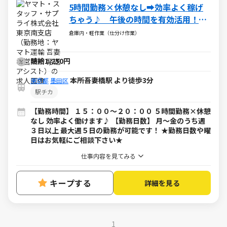
5時間勤務×休憩なし➡効率よく稼げ
ちゃう♪ 午後の時間を有効活用！夜
型さんにウレシイ時間帯♪
倉庫内・軽作業（仕分け作業）
時給1,250円
本所吾妻橋駅 より徒歩3分
東京都
墨田区
駅チカ
【勤務時間】 １５：００～２０：００ ５時間勤務×休憩
なし 効率よく働けます♪ 【勤務日数】 月～金のうち週
３日以上 最大週５日の勤務が可能です！ ★勤務日数や曜
日はお気軽にご相談下さい★
仕事内容を見てみる
キープする
詳細を見る
1