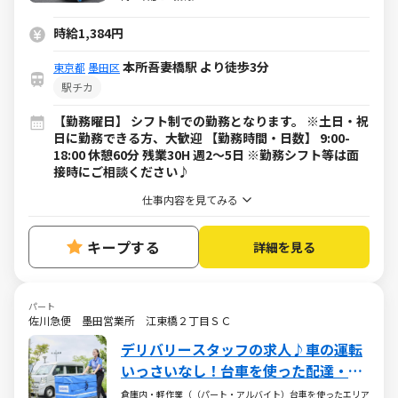
時給1,384円
本所吾妻橋駅 より徒歩3分
東京都
墨田区
駅チカ
【勤務曜日】 シフト制での勤務となります。 ※土日・祝
日に勤務できる方、大歓迎 【勤務時間・日数】 9:00-
18:00 休憩60分 残業30H 週2～5日 ※勤務シフト等は面
接時にご相談ください♪
仕事内容を見てみる
キープする
詳細を見る
パート
佐川急便 墨田営業所 江東橋２丁目ＳＣ
デリバリースタッフの求人♪車の運転
いっさいなし！台車を使った配達・集
荷のお仕事
倉庫内・軽作業（（パート・アルバイト）台車を使ったエリア