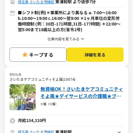
東浦和駅 より徒歩7分
埼玉県
さいたま市緑区
■シフト制(例)＊事業所により異なる a. 7:00～16:00
b.10:00～19:00 c.16:00～翌9:00 ＊1ヶ月単位の変形労
働時間制 (例：30日-171時間,31日-177時間) ＊22:00～
翌5:00まで18歳以上の方(省令2号)
仕事内容を見てみる
キープする
詳細を見る
契約社員
さいたまケアコミュニティそよ風(10074)
無資格OK！さいたまケアコミュニティ
そよ風★デイサービスの介護職★ブラ
ンクOK・社保完備・各種手当あり
介護（介護）
月給234,320円
東浦和駅
埼玉県
さいたま市緑区