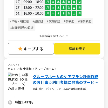
2
09:00 ~ 18:00
月
火
水
木
金
土
日
3
13:00 ~ 22:00
月
火
水
木
金
土
日
4
16:00 ~ 10:00
月
火
水
木
金
土
日
#早朝・朝歓迎
#昼歓迎
#夕方歓迎
#夜歓迎
#深夜歓迎
#土日祝(週末)歓迎
仕事内容を見てみる
キープする
詳細を見る
アルバイト
たのしい家 東浦和（グループホーム）
グループホームのケアプラン計画作成
のお仕事☆利用者様に最高のサービス
を提供
介護（(パート)グループホームの計画作成担当者）
時給1,437円