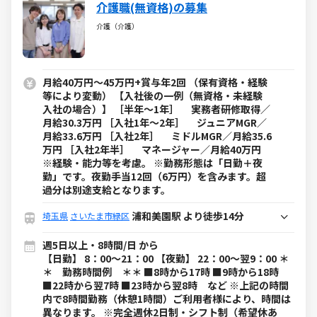
介護職(無資格)の募集
介護（介護）
月給40万円～45万円+賞与年2回 （保有資格・経験
等により変動） 【入社後の一例（無資格・未経験
入社の場合）】 ［半年～1年］ 実務者研修取得／
月給30.3万円 ［入社1年～2年］ ジュニアMGR／
月給33.6万円 ［入社2年］ ミドルMGR／月給35.6
万円 ［入社2年半］ マネージャー／月給40万円
※経験・能力等を考慮。 ※勤務形態は「日勤＋夜
勤」です。夜勤手当12回（6万円）を含みます。超
過分は別途支給となります。
浦和美園駅 より徒歩14分
埼玉県
さいたま市緑区
週5日以上・8時間/日 から
【日勤】 8：00～21：00 【夜勤】 22：00～翌9：00 ＊
＊ 勤務時間例 ＊＊ ■8時から17時 ■9時から18時
■22時から翌7時 ■23時から翌8時 など ※上記の時間
内で8時間勤務（休憩1時間）ご利用者様により、時間は
異なります。 ※完全週休2日制・シフト制（希望休あ