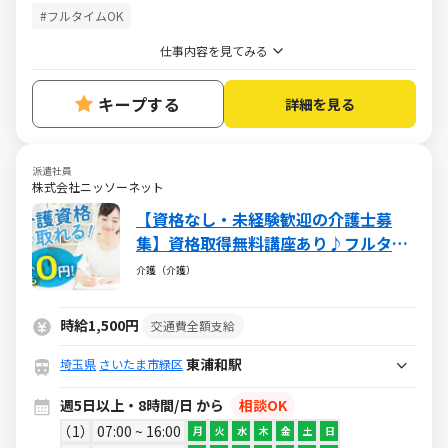
#フルタイムOK
仕事内容を見てみる
キープする
詳細を見る
派遣社員
株式会社ニッソーネット
【資格なし・未経験歓迎の介護士募
集】資格取得無料講座あり♪フルタイ
ムで稼げる♪
介護（介護）
時給1,500円
交通費全額支給
東浦和駅
埼玉県
さいたま市緑区
週5日以上・8時間/日 から
相談OK
1
07:00 ~ 16:00
月
火
水
木
金
土
日