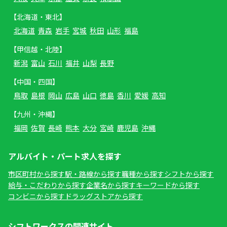
【北海道・東北】
北海道
青森
岩手
宮城
秋田
山形
福島
【甲信越・北陸】
新潟
富山
石川
福井
山梨
長野
【中国・四国】
鳥取
島根
岡山
広島
山口
徳島
香川
愛媛
高知
【九州・沖縄】
福岡
佐賀
長崎
熊本
大分
宮崎
鹿児島
沖縄
アルバイト・パート求人を探す
市区町村から探す
駅・路線から探す
職種から探す
シフトから探す
給与・こだわりから探す
企業名から探す
キーワードから探す
コンビニから探す
ドラッグストアから探す
シフトワークスの関連サイト