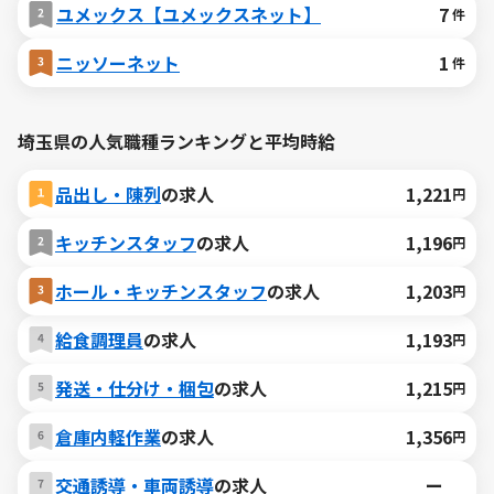
ユメックス【ユメックスネット】
7
件
ニッソーネット
1
件
埼玉県の人気職種ランキングと平均時給
品出し・陳列
の求人
1,221
円
キッチンスタッフ
の求人
1,196
円
ホール・キッチンスタッフ
の求人
1,203
円
給食調理員
の求人
1,193
円
発送・仕分け・梱包
の求人
1,215
円
倉庫内軽作業
の求人
1,356
円
交通誘導・車両誘導
の求人
ー