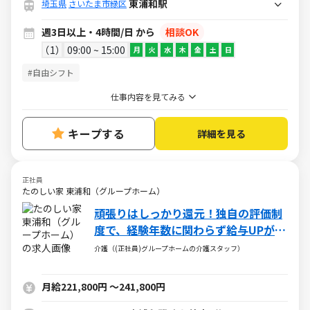
東浦和駅
埼玉県
さいたま市緑区
週3日以上・4時間/日 から
相談OK
1
09:00 ~ 15:00
月
火
水
木
金
土
日
#自由シフト
仕事内容を見てみる
キープする
詳細を見る
正社員
たのしい家 東浦和（グループホーム）
頑張りはしっかり還元！独自の評価制
度で、経験年数に関わらず給与UPが可
能◎
介護（(正社員)グループホームの介護スタッフ）
月給221,800円
～
241,800円