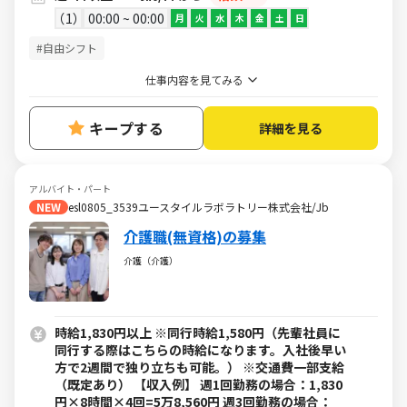
1
00:00 ~ 00:00
月
火
水
木
金
土
日
#自由シフト
仕事内容を見てみる
キープする
詳細を見る
アルバイト・パート
NEW
esl0805_3539ユースタイルラボラトリー株式会社/Jb
介護職(無資格)の募集
介護（介護）
時給1,830円以上 ※同行時給1,580円（先輩社員に
同行する際はこちらの時給になります。入社後早い
方で2週間で独り立ちも可能。） ※交通費一部支給
（既定あり） 【収入例】 週1回勤務の場合：1,830
円×8時間×4回=5万8,560円 週3回勤務の場合：