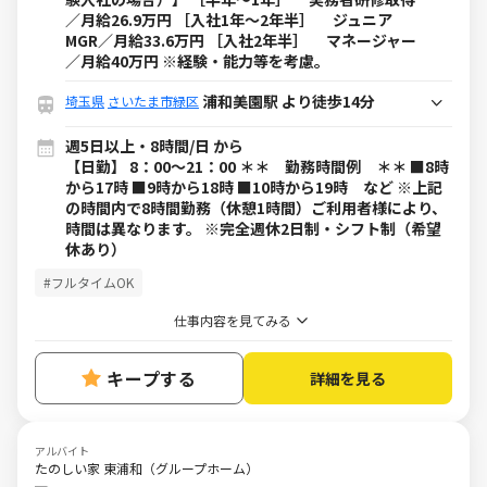
／月給26.9万円 ［入社1年～2年半］ ジュニア
MGR／月給33.6万円 ［入社2年半］ マネージャー
／月給40万円 ※経験・能力等を考慮。
浦和美園駅 より徒歩14分
埼玉県
さいたま市緑区
週5日以上・8時間/日 から
【日勤】 8：00～21：00 ＊＊ 勤務時間例 ＊＊ ■8時
から17時 ■9時から18時 ■10時から19時 など ※上記
の時間内で8時間勤務（休憩1時間）ご利用者様により、
時間は異なります。 ※完全週休2日制・シフト制（希望
休あり）
#フルタイムOK
仕事内容を見てみる
キープする
詳細を見る
アルバイト
たのしい家 東浦和（グループホーム）