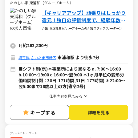
たのしい家 東浦和（グループホーム）
【キャリアアップ】頑張りはしっかり
還元！独自の評価制度で、経験年数に
関わらず給与UPが可能◎
介護（(正社員)グループホームの介護スタッフ(リーダー)）
月給263,800円
東浦和駅 より徒歩7分
埼玉県
さいたま市緑区
■シフト制(例)＊事業所により異なる a. 7:00～16:00
b.10:00～19:00 c.16:00～翌9:00 ＊1ヶ月単位の変形労
働時間制 (例：30日-171時間,31日-177時間) ＊22:00～
翌5:00まで18歳以上の方(省令2号)
仕事内容を見てみる
キープする
詳細を見る
アルバイト・パート