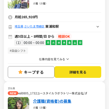
る♪／ブランクＯＫ・社保完備・各種
介護（介護）
手当あり
月給265,920円
東浦和駅
埼玉県
さいたま市緑区
週5日以上・8時間/日 から
相談OK
1
00:00 ~ 00:00
月
火
水
木
金
土
日
#自由シフト
仕事内容を見てみる
キープする
詳細を見る
正社員
NEW
esl0805_1732ユースタイルラボラトリー株式会社/Jf
介護職(資格者)の募集
介護（介護）