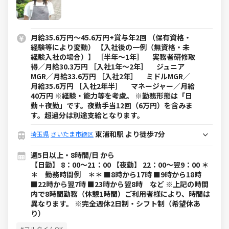
月給35.6万円～45.6万円+賞与年2回 （保有資格・
経験等により変動） 【入社後の一例（無資格・未
経験入社の場合）】 ［半年～1年］ 実務者研修取
得／月給30.3万円 ［入社1年～2年］ ジュニア
MGR／月給33.6万円 ［入社2年］ ミドルMGR／
月給35.6万円 ［入社2年半］ マネージャー／月給
40万円 ※経験・能力等を考慮。 ※勤務形態は「日
勤＋夜勤」です。夜勤手当12回（6万円）を含みま
す。超過分は別途支給となります。
東浦和駅 より徒歩7分
埼玉県
さいたま市緑区
週5日以上・8時間/日 から
【日勤】 8：00～21：00 【夜勤】 22：00～翌9：00 ＊
＊ 勤務時間例 ＊＊ ■8時から17時 ■9時から18時
■22時から翌7時 ■23時から翌8時 など ※上記の時間
内で8時間勤務（休憩1時間）ご利用者様により、時間は
異なります。 ※完全週休2日制・シフト制（希望休あ
り）
#フルタイムOK