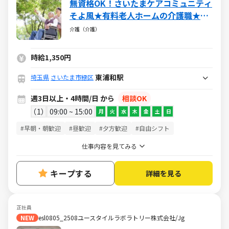
無資格OK！さいたまケアコミュニティ
そよ風★有料老人ホームの介護職★ブ
ランクOK・社保完備・各種手当あり
介護（介護）
時給1,350円
東浦和駅
埼玉県
さいたま市緑区
週3日以上・4時間/日 から
相談OK
1
09:00 ~ 15:00
月
火
水
木
金
土
日
#早朝・朝歓迎
#昼歓迎
#夕方歓迎
#自由シフト
仕事内容を見てみる
キープする
詳細を見る
正社員
NEW
esl0805_2508ユースタイルラボラトリー株式会社/Jg