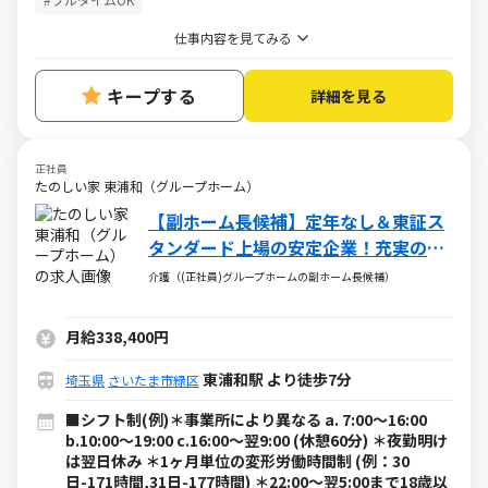
仕事内容を見てみる
キープする
詳細を見る
正社員
たのしい家 東浦和（グループホーム）
【副ホーム長候補】定年なし＆東証ス
タンダード上場の安定企業！充実の評
価制度でキャリアUP◎
介護（(正社員)グループホームの副ホーム長候補）
月給338,400円
東浦和駅 より徒歩7分
埼玉県
さいたま市緑区
■シフト制(例)＊事業所により異なる a. 7:00～16:00
b.10:00～19:00 c.16:00～翌9:00 (休憩60分) ＊夜勤明け
は翌日休み ＊1ヶ月単位の変形労働時間制 (例：30
日-171時間,31日-177時間) ＊22:00～翌5:00まで18歳以