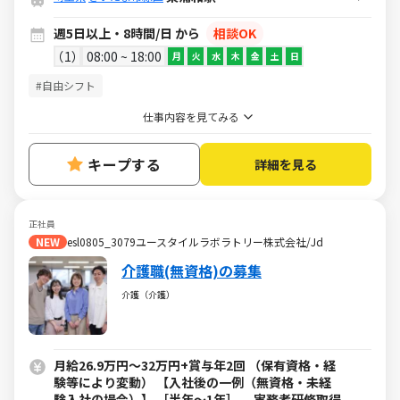
週5日以上・8時間/日 から
相談OK
1
08:00 ~ 18:00
月
火
水
木
金
土
日
#自由シフト
仕事内容を見てみる
キープする
詳細を見る
正社員
NEW
esl0805_3079ユースタイルラボラトリー株式会社/Jd
介護職(無資格)の募集
介護（介護）
月給26.9万円～32万円+賞与年2回 （保有資格・経
験等により変動） 【入社後の一例（無資格・未経
験入社の場合）】 ［半年～1年］ 実務者研修取得