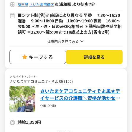
東浦和駅 より徒歩7分
埼玉県
さいたま市緑区
■シフト制(例)※施設により異なる 早番 7:30～16:30
遅番 9:00～18:00 日勤 10:00～19:00 夜勤 16:00～
翌9:00 ＊早・遅・日のみOK/相談可 ＊勤務日数や時間相
談可 ＊22:00～翌5:00まで18歳以上の方(省令2号)
仕事内容を見てみる
キープする
詳細を見る
アルバイト・パート
さいたまケアコミュニティそよ風(9150)
さいたまケアコミュニティそよ風★デ
イサービスの介護職＼資格が活かせる
♪／ブランクＯＫ・社保完備・各種手
介護（介護）
当あり
時給1,350円