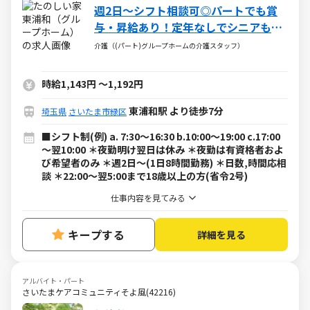
週2日～シフト相談可◎パートでも賞
与・昇給あり！定年なしでシニアも活
躍中
介護（(パート)グループホームの介護スタッフ）
時給1,143円
～
1,192円
東浦和駅 より徒歩7分
埼玉県
さいたま市緑区
■シフト制(例) a. 7:30～16:30 b.10:00～19:00 c.17:00
～翌10:00 ＊夜勤明け翌日は休み ＊夜勤は有資格者およ
び希望者のみ ＊週2日～(1日8時間勤務) ＊日数,時間応相
談 ＊22:00～翌5:00まで18歳以上の方(省令2号)
仕事内容を見てみる
キープする
詳細を見る
アルバイト・パート
さいたまケアコミュニティそよ風(42216)