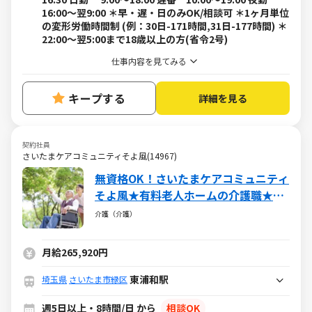
16:00～翌9:00 ＊早・遅・日のみOK/相談可 ＊1ヶ月単位
の変形労働時間制 (例：30日-171時間,31日-177時間) ＊
22:00～翌5:00まで18歳以上の方(省令2号)
仕事内容を見てみる
キープする
詳細を見る
契約社員
さいたまケアコミュニティそよ風(14967)
無資格OK！さいたまケアコミュニティ
そよ風★有料老人ホームの介護職★ブ
ランクOK・社保完備・各種手当あり
介護（介護）
月給265,920円
東浦和駅
埼玉県
さいたま市緑区
週5日以上・8時間/日 から
相談OK