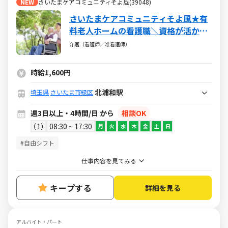
NEW
さいたまケアコミュニティそよ風(39048)
さいたまケアコミュニティそよ風★有
料老人ホームの看護職＼資格が活かせ
る♪／ブランクＯＫ・社保完備・各種
介護（看護師／准看護師）
手当あり
時給1,600円
北浦和駅
埼玉県
さいたま市緑区
週3日以上・4時間/日 から
相談OK
1
08:30 ~ 17:30
月
火
水
木
金
土
日
#自由シフト
仕事内容を見てみる
キープする
詳細を見る
アルバイト・パート