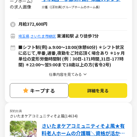
ド上場◎
介護（(正社員)グループホームのホーム長）
月給372,600円
東浦和駅 より徒歩7分
埼玉県
さいたま市緑区
■シフト制(例) a.9:00～18:00(休憩60分) ＊シフト状況
に応じて,早番,遅番,夜勤をご対応頂く場合あり ＊1ヶ月
単位の変形労働時間制 (例：30日-171時間,31日-177時
間) ＊22:00～翌5:00まで18歳以上の方(省令2号)
仕事内容を見てみる
キープする
詳細を見る
契約社員
さいたまケアコミュニティそよ風(14634)
さいたまケアコミュニティそよ風★有
料老人ホームの介護職＼資格が活かせ