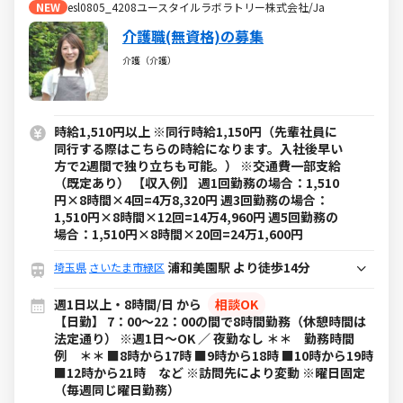
NEW
esl0805_4208ユースタイルラボラトリー株式会社/Ja
介護職(無資格)の募集
介護（介護）
時給1,510円以上 ※同行時給1,150円（先輩社員に
同行する際はこちらの時給になります。入社後早い
方で2週間で独り立ちも可能。） ※交通費一部支給
（既定あり） 【収入例】 週1回勤務の場合：1,510
円×8時間×4回=4万8,320円 週3回勤務の場合：
1,510円×8時間×12回=14万4,960円 週5回勤務の
場合：1,510円×8時間×20回=24万1,600円
浦和美園駅 より徒歩14分
埼玉県
さいたま市緑区
週1日以上・8時間/日 から
相談OK
【日勤】 7：00～22：00の間で8時間勤務（休憩時間は
法定通り） ※週1日～OK ／ 夜勤なし ＊＊ 勤務時間
例 ＊＊ ■8時から17時 ■9時から18時 ■10時から19時
■12時から21時 など ※訪問先により変動 ※曜日固定
（毎週同じ曜日勤務）