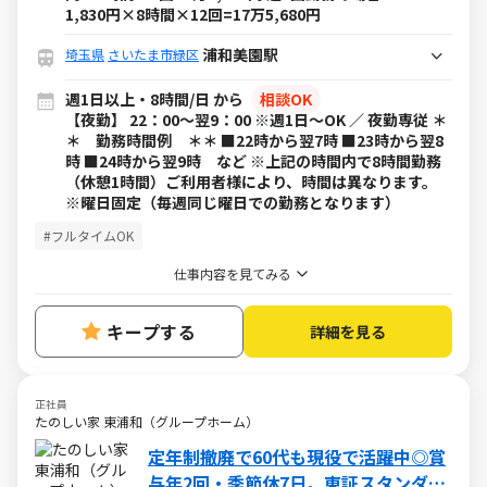
1,830円×8時間×12回=17万5,680円
浦和美園駅
埼玉県
さいたま市緑区
週1日以上・8時間/日 から
相談OK
【夜勤】 22：00～翌9：00 ※週1日～OK ／ 夜勤専従 ＊
＊ 勤務時間例 ＊＊ ■22時から翌7時 ■23時から翌8
時 ■24時から翌9時 など ※上記の時間内で8時間勤務
（休憩1時間）ご利用者様により、時間は異なります。
※曜日固定（毎週同じ曜日での勤務となります）
#フルタイムOK
仕事内容を見てみる
キープする
詳細を見る
正社員
たのしい家 東浦和（グループホーム）
定年制撤廃で60代も現役で活躍中◎賞
与年2回・季節休7日。東証スタンダー