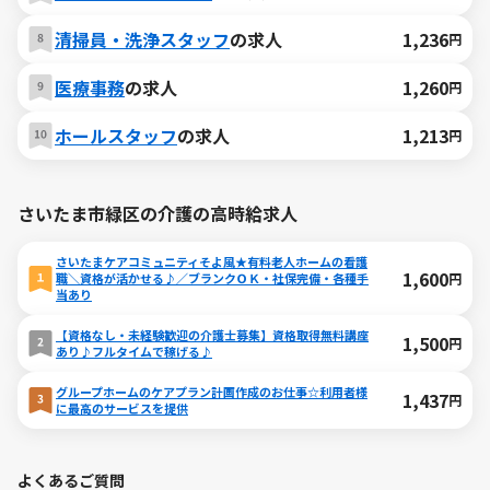
清掃員・洗浄スタッフ
の求人
1,236
円
医療事務
の求人
1,260
円
ホールスタッフ
の求人
1,213
円
さいたま市緑区の介護の高時給求人
さいたまケアコミュニティそよ風★有料老人ホームの看護
1,600
円
職＼資格が活かせる♪／ブランクＯＫ・社保完備・各種手
当あり
【資格なし・未経験歓迎の介護士募集】資格取得無料講座
1,500
円
あり♪フルタイムで稼げる♪
グループホームのケアプラン計画作成のお仕事☆利用者様
1,437
円
に最高のサービスを提供
よくあるご質問