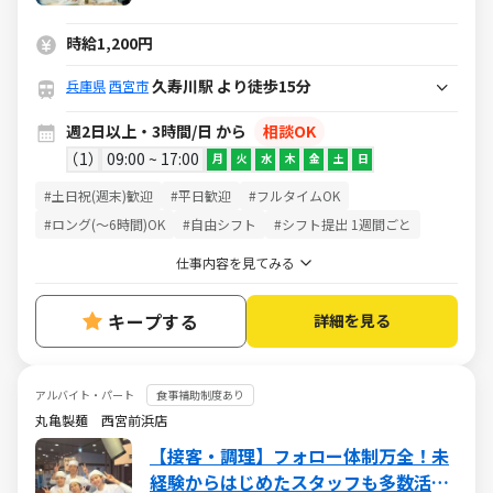
族食堂制度あり！
時給1,200円
久寿川駅 より徒歩15分
兵庫県
西宮市
週2日以上・3時間/日 から
相談OK
1
09:00 ~ 17:00
月
火
水
木
金
土
日
#土日祝(週末)歓迎
#平日歓迎
#フルタイムOK
#ロング(～6時間)OK
#自由シフト
#シフト提出 1週間ごと
仕事内容を見てみる
キープする
詳細を見る
アルバイト・パート
食事補助制度あり
丸亀製麺 西宮前浜店
【接客・調理】フォロー体制万全！未
経験からはじめたスタッフも多数活躍