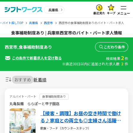
兵庫県
最近見た
キープ
メニュー
・バイト探しTOP
兵庫県
西宮市
西宮市の食事補助制度ありのバイト・パート求人
食事補助制度あり | 兵庫県西宮市のバイト・パート求人情報
西宮市,食事補助制度あり
こだわり条件
2
この条件で新着求人を受け取る
検索結果
件
※直近30日以内に追加された求人数
2
件
おすすめ
新着順
アルバイト・パート
食事補助制度あり
丸亀製麺 ららぽーと甲子園店
【接客・調理】お昼の空き時間で働け
る♪家庭との両立も◎主婦さん活躍中
♪お子さまが無償で食事を楽しめる家
飲食・フード（カウンタースタッフ）