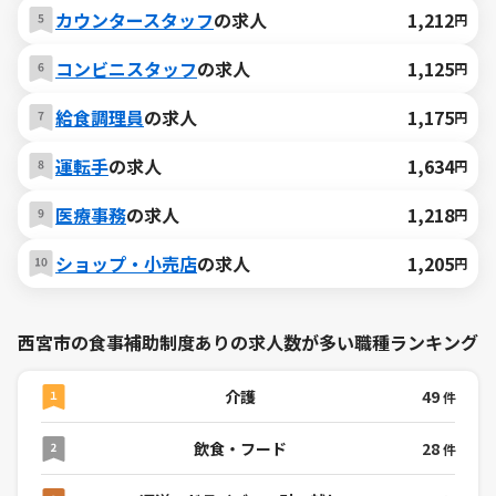
カウンタースタッフ
の求人
1,212
円
コンビニスタッフ
の求人
1,125
円
給食調理員
の求人
1,175
円
運転手
の求人
1,634
円
医療事務
の求人
1,218
円
ショップ・小売店
の求人
1,205
円
西宮市の食事補助制度ありの求人数が多い職種ランキング
介護
49
件
飲食・フード
28
件