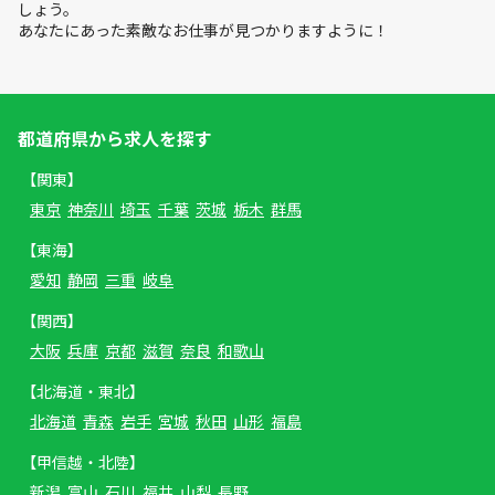
しょう。
あなたにあった素敵なお仕事が見つかりますように！
都道府県から求人を探す
【関東】
東京
神奈川
埼玉
千葉
茨城
栃木
群馬
【東海】
愛知
静岡
三重
岐阜
【関西】
大阪
兵庫
京都
滋賀
奈良
和歌山
【北海道・東北】
北海道
青森
岩手
宮城
秋田
山形
福島
【甲信越・北陸】
新潟
富山
石川
福井
山梨
長野