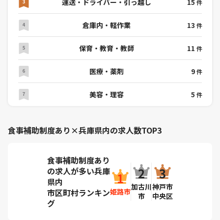
運送・ドライバー・引っ越し
15
件
倉庫内・軽作業
13
件
保育・教育・教師
11
件
医療・薬剤
9
件
美容・理容
5
件
食事補助制度あり×兵庫県内の求人数TOP3
食事補助制度あり
の求人が多い兵庫
県内
加古川
神戸市
姫路市
市区町村ランキン
市
中央区
グ