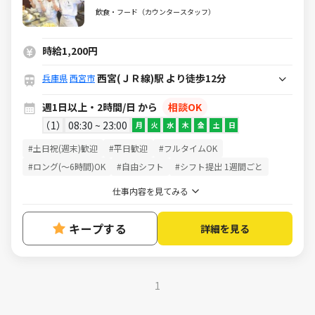
中！
飲食・フード（カウンタースタッフ）
時給1,200円
西宮(ＪＲ線)駅 より徒歩12分
兵庫県
西宮市
週1日以上・2時間/日 から
相談OK
1
08:30 ~ 23:00
月
火
水
木
金
土
日
#土日祝(週末)歓迎
#平日歓迎
#フルタイムOK
#ロング(～6時間)OK
#自由シフト
#シフト提出 1週間ごと
仕事内容を見てみる
キープする
詳細を見る
1