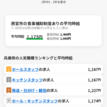
2件中1 - 2件を表示
西宮市の食事補助制度ありの平均時給
※ 08月03日時点掲載の11件をもとに算出
最高時給
1,400円
1,175
平均時給
円
最低時給
1,060円
兵庫県の人気職種ランキングと平均時給
ホールスタッフ
の求人
1,167
円
キッチンスタッフ
の求人
1,167
円
発送・仕分け・梱包
の求人
1,227
円
ホール・キッチンスタッフ
の求人
1,174
円