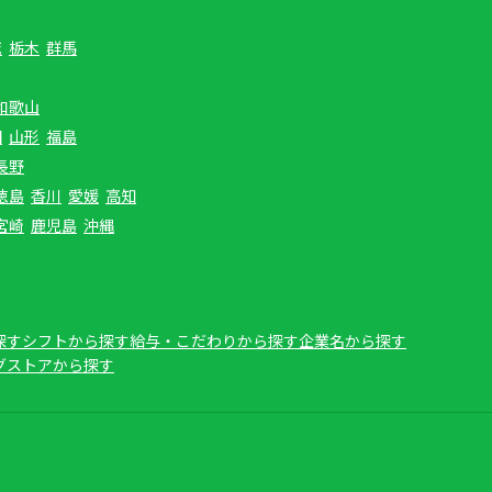
城
栃木
群馬
和歌山
田
山形
福島
長野
徳島
香川
愛媛
高知
宮崎
鹿児島
沖縄
探す
シフトから探す
給与・こだわりから探す
企業名から探す
グストアから探す