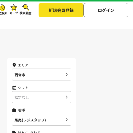
新規会員登録
ログイン
近見た
キープ
検索履歴
エリア
西宮市
シフト
指定なし
職種
販売(レジスタッフ)
給与/こだわり