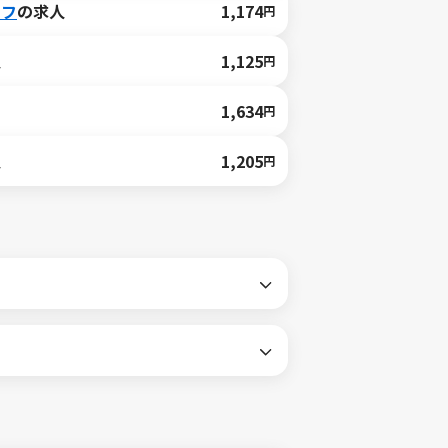
ッフ
の求人
1,174
円
人
1,125
円
1,634
円
人
1,205
円