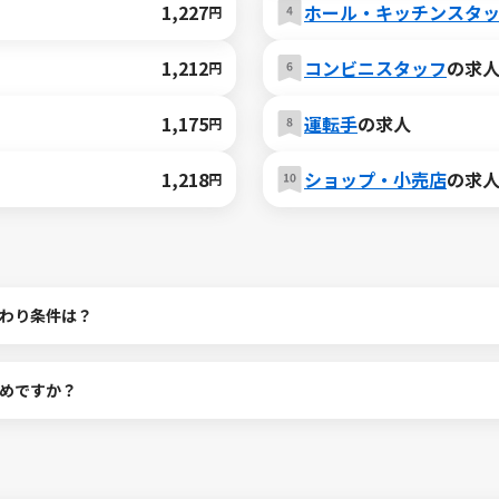
1,227
ホール・キッチンスタ
円
1,212
コンビニスタッフ
の求
円
1,175
運転手
の求人
円
1,218
ショップ・小売店
の求
円
わり条件は？
めですか？