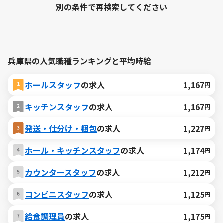
別の条件で再検索してください
兵庫県の人気職種ランキングと平均時給
ホールスタッフ
の求人
1,167
円
キッチンスタッフ
の求人
1,167
円
発送・仕分け・梱包
の求人
1,227
円
ホール・キッチンスタッフ
の求人
1,174
円
カウンタースタッフ
の求人
1,212
円
コンビニスタッフ
の求人
1,125
円
給食調理員
の求人
1,175
円