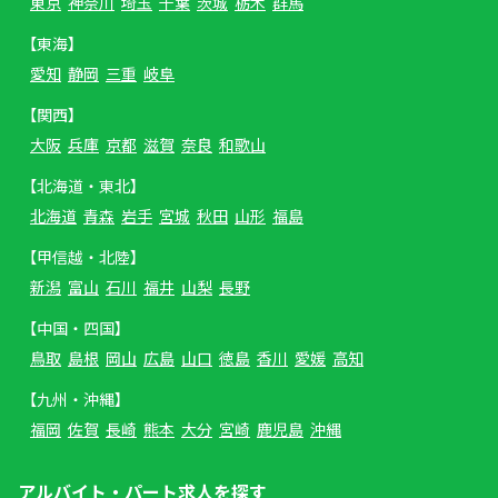
東京
神奈川
埼玉
千葉
茨城
栃木
群馬
【東海】
愛知
静岡
三重
岐阜
【関西】
大阪
兵庫
京都
滋賀
奈良
和歌山
【北海道・東北】
北海道
青森
岩手
宮城
秋田
山形
福島
【甲信越・北陸】
新潟
富山
石川
福井
山梨
長野
【中国・四国】
鳥取
島根
岡山
広島
山口
徳島
香川
愛媛
高知
【九州・沖縄】
福岡
佐賀
長崎
熊本
大分
宮崎
鹿児島
沖縄
アルバイト・パート求人を探す