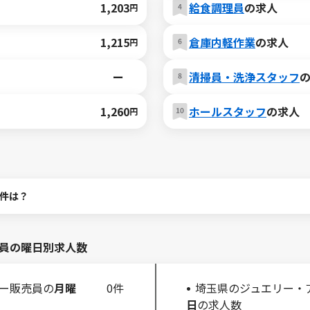
1,203
給食調理員
の求人
円
1,215
倉庫内軽作業
の求人
円
ー
清掃員・洗浄スタッフ
1,260
ホールスタッフ
の求人
円
件は？
員の曜日別求人数
ー販売員の
月曜
0件
埼玉県のジュエリー・
日
の求人数