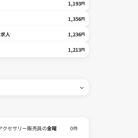
1,193
円
1,356
円
の求人
1,236
円
1,213
円
アクセサリー販売員の
金曜
0件