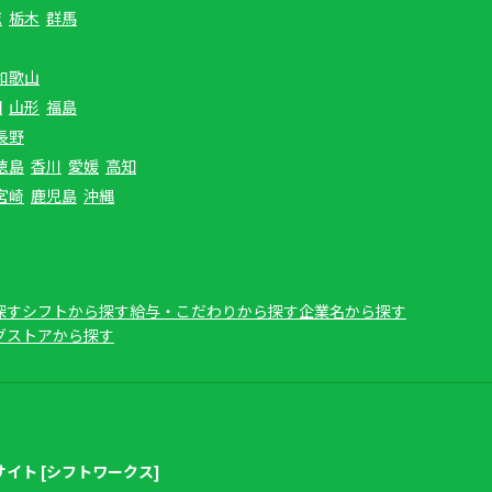
城
栃木
群馬
和歌山
田
山形
福島
長野
徳島
香川
愛媛
高知
宮崎
鹿児島
沖縄
探す
シフトから探す
給与・こだわりから探す
企業名から探す
グストアから探す
イト [シフトワークス]