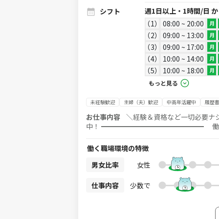
週1日以上・1時間/日 
シフト
1
08:00 ~ 20:00
月
2
09:00 ~ 13:00
月
3
09:00 ~ 17:00
月
4
10:00 ~ 14:00
月
5
10:00 ~ 18:00
月
もっと見る
未経験歓迎
主婦（夫）歓迎
中高年活躍中
履歴
お仕事内容
＼経験＆資格など一切必要ナシ
中！ ━━━━━━━━━━━━━━━ 働いた
内容は、 ●お掃除代行（1回2時間程度） 
除が好きな方！日頃から掃除をしている方！
働く職場環境の特徴
タートできる 環境が整っているのでご安心ください！ 週1回×1h～OKなのでライフスタ
間・好きな場所で働けます♪ 業務委託な
男女比率
女性
┏━━━━━━━━━━━━━━━━
明会にご参加ください ┗━━━━━━━━━
仕事内容
少数で
フトワークスから【仮応募】する ※この時
URLから【本応募】 ※必須※ ※本応募を
して【説明会・選考会】を予約 ↓ 4. 選