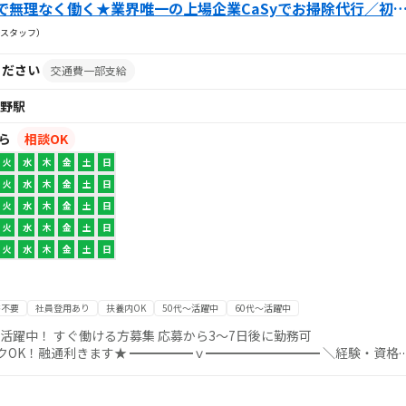
で無理なく働く★業界唯一の上場企業CaSyでお掃除代行／初
スタッフ）
ください
交通費一部支給
野駅
から
相談OK
火
水
木
金
土
日
火
水
木
金
土
日
火
水
木
金
土
日
火
水
木
金
土
日
火
水
木
金
土
日
書不要
社員登用あり
扶養内OK
50代～活躍中
60代～活躍中
女性活躍中！ すぐ働ける方募集 応募から3～7日後に勤務可
OK！融通利きます★ ━━━━━ｖ━━━━━━━━━ ＼経験・資格
回2時間程度） 部屋のお
日頃から掃除をしている方！ 今お
 もちろん、経験のない方でも安心してスタートできる 環境が整ってい