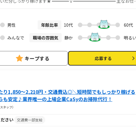
分しっかり稼げます★ ━━━━ｖ━━━━━━━━━━ 主なお仕事
部屋のお掃除・お片づけ、水まわりのお掃除など日常清掃 ※料理なし お掃
 スキルを活かして働けます♪ もちろん、経験のない方でも安心してス
イルに合わせて 好きな時
ので頑張ればしっかり稼げます♪
男性
年齢比率
10代
60代
━━━━┓ 仮応募後に即時届くメールから本応募 お仕事説
━━━━━━━━━━━┛ ＜応募方法とお仕事開始までの流れ＞ 1. シ
みんなで
職場の雰囲気
静か
明る
点では正式な応募ではありません。 ↓ 2. 仮応募後に届くメールの
もって応募完了とします！ ↓ 3. CaSyキャストマイページにログイ
考会参加。この時にお気軽にご質問をどうぞ！ ↓ 5.動画での研修、書
キープする
応募する
り1,850～2,210円・交通費込◎＼短時間でもしっかり稼げる
らも安定♪業界唯一の上場企業CaSyのお掃除代行！
スタッフ）
ください
交通費一部支給