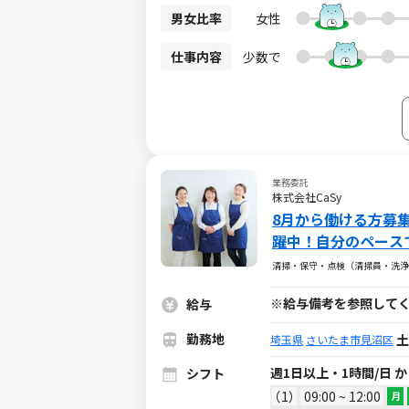
るのでご安心ください！ 週1回×1h～OKなのでライフスタイルに合わせて 好きな時間・好きな場所で働けます♪
男女比率
女性
┏━━━━━━━━━━━━━━━━
明会にご参加ください ┗━━━━━━━━━
仕事内容
少数で
フトワークスから【仮応募】する ※この時
URLから【本応募】 ※必須※ ※本応募を
して【説明会・選考会】を予約 ↓ 4. 選
手続きを経てお仕事デビュー！ ※各ステップで050-△△△△-1234からお電話、もしくはメールを差し上げること
がございます。
業務委託
株式会社CaSy
8月から働ける方募集！
躍中！自分のペース
てでも安心◎
清掃・保守・点検（清掃員・洗浄
※給与備考を参照して
給与
勤務地
土
埼玉県
さいたま市見沼区
週1日以上・1時間/日 
シフト
1
09:00 ~ 12:00
月