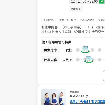
1
17:50 ~ 22:00
月
#夜歓迎
未経験歓迎
主婦（夫）歓迎
中高年活躍中
扶養内
お仕事内容
【お仕事内容】 ・トイレ清掃、ゴミ回収、巡回清掃他 ★週3
オシゴト ★女性活躍中の職場です ★Wワークも可能！ ●● 未経験でもOK！難しい作業はあ
仕事は未経験からスタートした方がほとんど
(夫)や20代から中高年、シニアなど幅広い年齢層の
働く職場環境の特徴
貸与です ●● 制服は会社負担でクリーニン
務地＞ 新三郷駅周辺の商業施設 駅直結な
男女比率
女性
仕事内容
少数で
業務委託
株式会社CaSy
8月から働ける方募集！