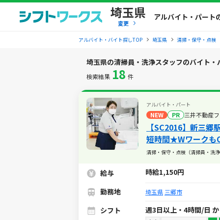
埼玉県
アルバイト・パート
変更
アルバイト・バイト探しTOP
埼玉県
清掃・保守・点検
埼玉県の清掃員・洗浄スタッフのバイト・
18
検索結果
件
アルバイト・パート
NEW
PR
三井不動産フ
【SC2016】新三
短時間★Wワークも
清掃・保守・点検（清掃員・洗浄
時給1,150円
給与
勤務地
埼玉県
三郷市
週3日以上・4時間/日 
シフト