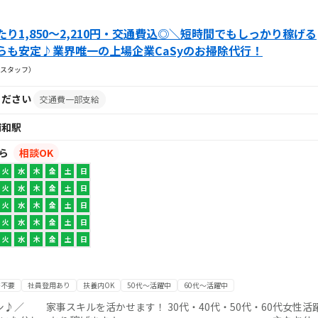
り1,850～2,210円・交通費込◎＼短時間でもしっかり稼げる
らも安定♪業界唯一の上場企業CaSyのお掃除代行！
スタッフ）
ください
交通費一部支給
浦和駅
から
相談OK
火
水
木
金
土
日
火
水
木
金
土
日
火
水
木
金
土
日
火
水
木
金
土
日
火
水
木
金
土
日
書不要
社員登用あり
扶養内OK
50代～活躍中
60代～活躍中
♪／ 家事スキルを活かせます！ 30代・40代・50代・60代女性活