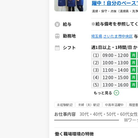
躍中！自分のペース
てでも安心◎
清掃・保守・点検（清掃員・洗浄
※給与備考を参照して
給与
勤務地
与
埼玉県
さいたま市中央区
週1日以上・1時間/日 
シフト
1
09:00 ~ 12:00
月
2
10:00 ~ 13:00
月
3
11:00 ~ 14:00
月
4
12:00 ~ 15:00
月
5
13:00 ~ 16:00
月
もっと見る
未経験歓迎
主婦（夫）歓迎
中高年活躍中
履歴
お仕事内容
30代・40代・50代・60代
━━━━━━━━━━━━━━━ Wワーク
免許一切必要ナシ♪／ 家事スキルを活かせます！ 主なお仕事内容は、 ●お掃除代行（1
掃除・お片づけ、水まわりのお掃除など日常清掃 ※料理なし お掃除が好きな方！
働く職場環境の特徴
持ちのスキルをそのまま活かして働けます♪