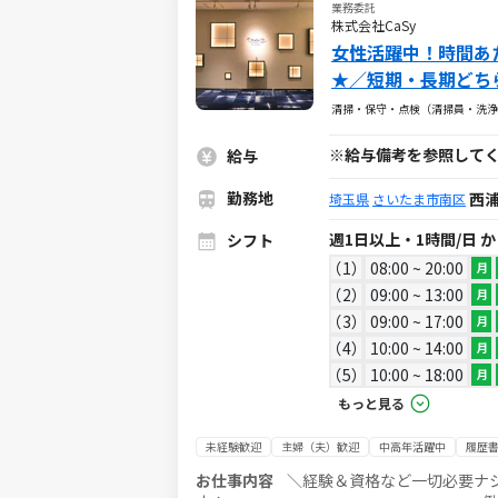
業務委託
株式会社CaSy
女性活躍中！時間あた
★／短期・長期どち
清掃・保守・点検（清掃員・洗浄
※給与備考を参照して
給与
勤務地
西
埼玉県
さいたま市南区
週1日以上・1時間/日 
シフト
1
08:00 ~ 20:00
月
2
09:00 ~ 13:00
月
3
09:00 ~ 17:00
月
4
10:00 ~ 14:00
月
5
10:00 ~ 18:00
月
もっと見る
未経験歓迎
主婦（夫）歓迎
中高年活躍中
履歴
お仕事内容
＼経験＆資格など一切必要ナシ