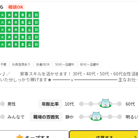
から
相談OK
火
水
木
金
土
日
火
水
木
金
土
日
火
水
木
金
土
日
火
水
木
金
土
日
火
水
木
金
土
日
書不要
社員登用あり
扶養内OK
50代～活躍中
60代～活躍中
♪／ 家事スキルを活かせます！ 30代・40代・50代・60代女性活
分しっかり稼げます★ ━━━━ｖ━━━━━━━━━━ 主なお仕事
部屋のお掃除・お片づけ、水まわりのお掃除など日常清掃 ※料理なし お掃
 スキルを活かして働けます♪ もちろん、経験のない方でも安心してス
イルに合わせて 好きな時
ので頑張ればしっかり稼げます♪
男性
年齢比率
10代
60代
━━━━┓ 仮応募後に即時届くメールから本応募 お仕事説
━━━━━━━━━━━┛ ＜応募方法とお仕事開始までの流れ＞ 1. シ
みんなで
職場の雰囲気
静か
明る
点では正式な応募ではありません。 ↓ 2. 仮応募後に届くメールの
もって応募完了とします！ ↓ 3. CaSyキャストマイページにログイ
考会参加。この時にお気軽にご質問をどうぞ！ ↓ 5.動画での研修、書
キープする
応募する