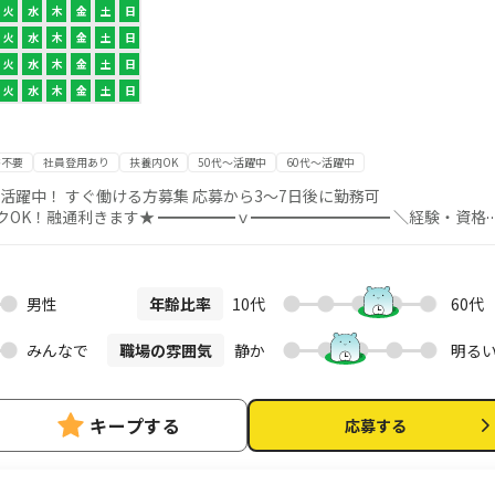
火
水
木
金
土
日
火
水
木
金
土
日
火
水
木
金
土
日
火
水
木
金
土
日
書不要
社員登用あり
扶養内OK
50代～活躍中
60代～活躍中
女性活躍中！ すぐ働ける方募集 応募から3～7日後に勤務可
OK！融通利きます★ ━━━━━ｖ━━━━━━━━━ ＼経験・資格
回2時間程度） 部屋のお
日頃から掃除をしている方！ 今お
 もちろん、経験のない方でも安心してスタートできる 環境が整ってい
男性
年齢比率
10代
60代
━━━━┓ 仮応募後に即時届くメールから本応募 お仕事説
━━━━━━━━━━━┛ ＜応募方法とお仕事開始までの流れ＞ 1. シ
みんなで
職場の雰囲気
静か
明る
点では正式な応募ではありません。 ↓ 2. 仮応募後に届くメールの
もって応募完了とします！ ↓ 3. CaSyキャストマイページにログイ
考会参加。この時にお気軽にご質問をどうぞ！ ↓ 5.動画での研修、書
キープする
応募する