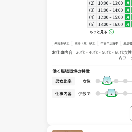
2
10:00 ~ 13:00
月
3
11:00 ~ 14:00
月
4
12:00 ~ 15:00
月
5
13:00 ~ 16:00
月
もっと見る
未経験歓迎
主婦（夫）歓迎
中高年活躍中
履歴
お仕事内容
30代・40代・50代・60代
━━━━━━━━━━━━━━━ Wワーク
免許一切必要ナシ♪／ 家事スキルを活かせます！ 主なお仕事内容は、 ●お掃除代行（1
掃除・お片づけ、水まわりのお掃除など日常清掃 ※料理なし お掃除が好きな方！
働く職場環境の特徴
持ちのスキルをそのまま活かして働けます♪
るのでご安心ください！ 週1回×1h～OKなのでライフスタイルに合わせて 好きな時間・好きな場所で働けます♪
男女比率
女性
┏━━━━━━━━━━━━━━━━
明会にご参加ください ┗━━━━━━━━━
仕事内容
少数で
フトワークスから【仮応募】する ※この時
URLから【本応募】 ※必須※ ※本応募を
して【説明会・選考会】を予約 ↓ 4. 選
手続きを経てお仕事デビュー！ ※各ステップで050-△△△△-1234からお電話、もしくはメールを差し上げること
がございます。