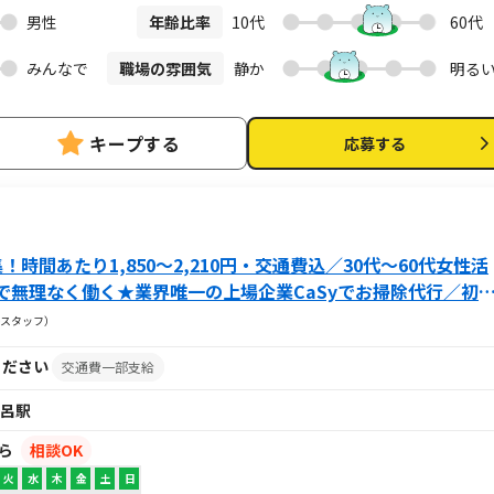
男性
年齢比率
10代
60代
━━━━┓ 仮応募後に即時届くメールから本応募 お仕事説
━━━━━━━━━━━┛ ＜応募方法とお仕事開始までの流れ＞ 1. シ
みんなで
職場の雰囲気
静か
明る
点では正式な応募ではありません。 ↓ 2. 仮応募後に届くメールの
もって応募完了とします！ ↓ 3. CaSyキャストマイページにログイ
考会参加。この時にお気軽にご質問をどうぞ！ ↓ 5.動画での研修、書
キープする
応募する
時間あたり1,850～2,210円・交通費込／30代～60代女性活
で無理なく働く★業界唯一の上場企業CaSyでお掃除代行／初
スタッフ）
ください
交通費一部支給
呂駅
から
相談OK
火
水
木
金
土
日