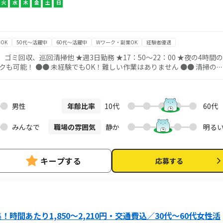
火
水
木
金
土
日
OK
50代～活躍中
60代～活躍中
Wワーク・副業OK
経験者優遇
日勤務 ★17：50～22：00 ★夜の4時間の
りません ●● 清掃のお
！ 慣れるまで、そして慣れてからもしっかりサポートします◎ 主婦
方が活躍中 まずはお気軽にご応募ください！ ●● 制服・作業靴
グを行います ご自宅での洗濯は不要ですので、手間なく働けます！ ＜勤
ので通勤は便利です！
男性
年齢比率
10代
60代
みんなで
職場の雰囲気
静か
明る
キープする
応募する
時間あたり1,850～2,210円・交通費込／30代～60代女性活