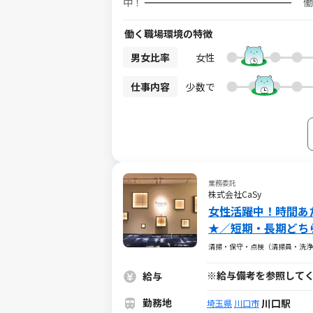
中！ ━━━━━━━━━━━━━━━ 働いた
内容は、 ●お掃除代行（1回2時間程度） 
除が好きな方！日頃から掃除をしている方！
働く職場環境の特徴
タートできる 環境が整っているのでご安心ください！ 週1回×1h～OKなのでライフスタ
間・好きな場所で働けます♪ 業務委託な
男女比率
女性
┏━━━━━━━━━━━━━━━━
明会にご参加ください ┗━━━━━━━━━
仕事内容
少数で
フトワークスから【仮応募】する ※この時
URLから【本応募】 ※必須※ ※本応募を
して【説明会・選考会】を予約 ↓ 4. 選
手続きを経てお仕事デビュー！ ※各ステップで050-△△△△-1234からお電話、もしくはメールを差し上げること
がございます。
業務委託
株式会社CaSy
女性活躍中！時間あた
★／短期・長期どち
清掃・保守・点検（清掃員・洗浄
※給与備考を参照して
給与
勤務地
川口駅
埼玉県
川口市