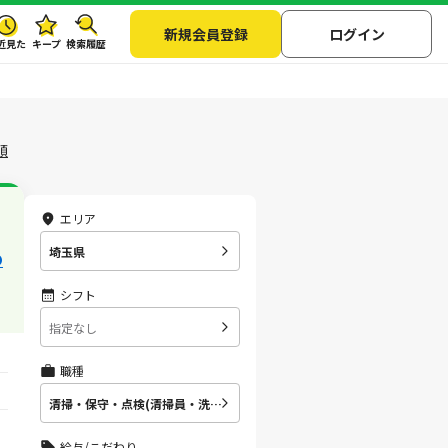
新規会員登録
ログイン
近見た
キープ
検索履歴
順
エリア
埼玉県
の
シフト
指定なし
職種
清掃・保守・点検(清掃員・洗浄スタッフ)
給与/こだわり