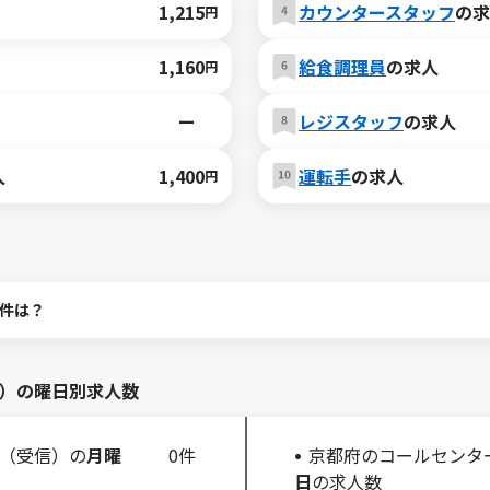
1,215
カウンタースタッフ
の求
円
1,160
給食調理員
の求人
円
ー
レジスタッフ
の求人
人
1,400
運転手
の求人
円
件は？
）の曜日別求人数
（受信）の
月曜
0件
京都府のコールセンタ
日
の求人数