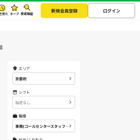
新規会員登録
ログイン
近見た
キープ
検索履歴
順
エリア
京都府
シフト
指定なし
職種
事務(コールセンタースタッフ（受信）)
給与/こだわり