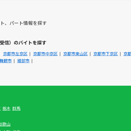
ト、パート情報を探す
受信）のバイトを探す
京都市左京区
京都市中京区
京都市東山区
京都市下京区
京
舞鶴市
綾部市
城
栃木
群馬
和歌山