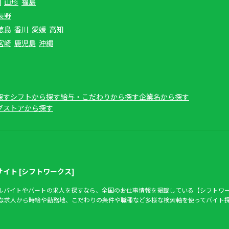
田
山形
福島
長野
徳島
香川
愛媛
高知
宮崎
鹿児島
沖縄
探す
シフトから探す
給与・こだわりから探す
企業名から探す
グストアから探す
イト [シフトワークス]
アルバイトやパートの求人を探すなら、全国のお仕事情報を掲載している【シフトワ
富な求人から時給や勤務地、こだわりの条件や職種など多様な検索軸を使ってバイト