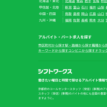
北海道・東北
北海道
青森
岩手
宮城
秋
甲信越・北陸
新潟
富山
石川
福井
山梨
中国・四国
鳥取
島根
岡山
広島
山口
九州・沖縄
福岡
佐賀
長崎
熊本
大分
アルバイト・パート求人を探す
市区町村から探す
駅・路線から探す
職種から
キーワードから探す
コンビニから探す
ドラッ
働きたい曜日と時間で探せるアルバイト情報サ
京都府のコールセンタースタッフ（受信）(事務)の
スタッフ（受信）(事務)のバイトの他にも全国の豊
ますように。