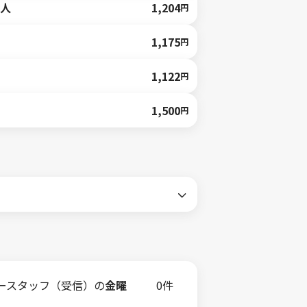
人
1,204
円
1,175
円
1,122
円
1,500
円
ースタッフ（受信）の
金曜
0件