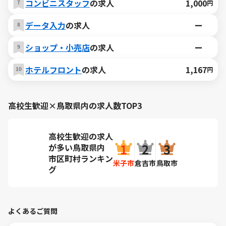
コンビニスタッフ
の求人
1,000
円
データ入力
の求人
ー
ショップ・小売店
の求人
ー
ホテルフロント
の求人
1,167
円
高校生歓迎×鳥取県内の求人数TOP3
高校生歓迎の求人
が多い鳥取県内
市区町村ランキン
米子市
倉吉市
鳥取市
グ
よくあるご質問