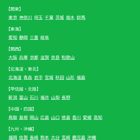
【関東】
東京
神奈川
埼玉
千葉
茨城
栃木
群馬
【東海】
愛知
静岡
三重
岐阜
【関西】
大阪
兵庫
京都
滋賀
奈良
和歌山
【北海道・東北】
北海道
青森
岩手
宮城
秋田
山形
福島
【甲信越・北陸】
新潟
富山
石川
福井
山梨
長野
【中国・四国】
鳥取
島根
岡山
広島
山口
徳島
香川
愛媛
高知
【九州・沖縄】
福岡
佐賀
長崎
熊本
大分
宮崎
鹿児島
沖縄