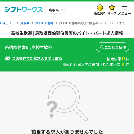
鳥取県
最近見た
キープ
メニュー
ト探しTOP
鳥取県
西伯郡伯耆町
西伯郡伯耆町の高校生歓迎のバイト・パート求人
高校生歓迎 | 鳥取県西伯郡伯耆町のバイト・パート求人情報
西伯郡伯耆町,高校生歓迎
こだわり条件
0
この条件で新着求人を受け取る
検索結果
件
※直近30日以内に追加された求人数
0
件
該当する求人がありませんでした