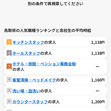
別の条件で再検索してください
鳥取県の人気職種ランキングと高校生の平均時給
キッチンスタッフ
の求人
1,138
円
ホールスタッフ
の求人
1,138
円
ホテル・旅館・ペンション業務全般
ー
の求人
客室清掃・ベッドメイク
の求人
1,160
円
洗い場・皿洗い
の求人
ー
カウンタースタッフ
の求人
1,200
円