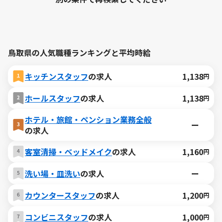
鳥取県の人気職種ランキングと平均時給
キッチンスタッフ
の求人
1,138
円
ホールスタッフ
の求人
1,138
円
ホテル・旅館・ペンション業務全般
ー
の求人
客室清掃・ベッドメイク
の求人
1,160
円
洗い場・皿洗い
の求人
ー
カウンタースタッフ
の求人
1,200
円
コンビニスタッフ
の求人
1,000
円