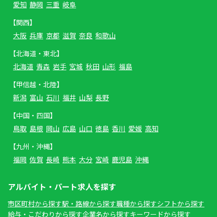
愛知
静岡
三重
岐阜
【関西】
大阪
兵庫
京都
滋賀
奈良
和歌山
【北海道・東北】
北海道
青森
岩手
宮城
秋田
山形
福島
【甲信越・北陸】
新潟
富山
石川
福井
山梨
長野
【中国・四国】
鳥取
島根
岡山
広島
山口
徳島
香川
愛媛
高知
【九州・沖縄】
福岡
佐賀
長崎
熊本
大分
宮崎
鹿児島
沖縄
アルバイト・パート求人を探す
市区町村から探す
駅・路線から探す
職種から探す
シフトから探す
給与・こだわりから探す
企業名から探す
キーワードから探す