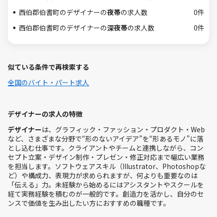
西伯郡伯耆町のデザイナーの
夜帯
の求人数
0件
西伯郡伯耆町のデザイナーの
深夜帯
の求人数
0件
似ている条件で再検索する
全国のバイト・パート求人
デザイナーの求人の特徴
デザイナー
は、グラフィック・ファッション・プロダクト・Web
など、さまざまな分野で“形のないアイデア”を“形あるモノ”に落
とし込む仕事です。クライアントやチームと連携しながら、コン
セプト立案・デザイン制作・プレゼン・修正対応まで幅広い業務
を担当します。ソフトウェアスキル（Illustrator、Photoshopな
ど）や構成力、表現力が求められますが、何よりも重要なのは
「伝える」力。未経験から始めるにはアシスタントやスクールを
経て実務経験を積むのが一般的です。創造力を活かし、自分のセ
ンスで価値を生み出したい方におすすめの職種です。