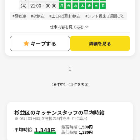
4
21:00 ~ 00:00
月
火
水
木
金
土
日
#昼歓迎
#夜歓迎
#土日祝(週末)歓迎
#シフト提出 1週間ごと
仕事内容を見てみる
キープする
詳細を見る
1
16件中1 - 15件を表示
杉並区のキッチンスタッフの平均時給
※ 08月03日時点掲載の5件をもとに算出
最高時給
1,500円
1,348
平均時給
円
最低時給
1,230円