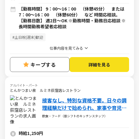
【勤務時間】 9：00～16：00 （休憩45分） または
7：00～16：00 （休憩60分） など 時間応相談。
【勤務日数】 週2日～OK ※勤務時間・勤務日応相談 ※
長時間勤務希望者応相談
#土日祝(週末)歓迎
仕事内容を見てみる
キープする
詳細を見る
アルバイト・パート
とんかつまい泉 ルミネ荻窪店レストラン
接客なし、特別な資格不要。日々の調
理経験だけで始められ、家事や育児と
両立できるキッチン業務
飲食・フード（昼シフトのキッチンスタッフ）
時給1,250円