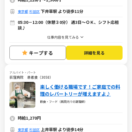
下井草駅 より徒歩11分
東京都
杉並区
05:30－12:00（休憩３0分） 週3日～ＯＫ、シフト応相
談♪
仕事内容を見てみる
キープする
詳細を見る
アルバイト・パート
荻窪病院 患者食（3058）
楽しく働ける職場です！ご家庭での料
理のレパートリーが増えますよ♪
飲食・フード（病院内での調理師）
時給1,270円
上井草駅 より徒歩14分
東京都
杉並区