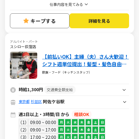
仕事内容を見てみる
キープする
詳細を見る
アルバイト・パート
スシロー荻窪店
【前払いOK】主婦（夫）さん大歓迎！
シフト週単位提出！髪型・髪色自由♪
給与前払い制度や映画・レジャー・旅
飲食・フード（キッチンスタッフ）
行が割引になるベネフィットステーシ
ョン加入など嬉しい待遇あり♪
時給1,300円
交通費全額支給
阿佐ケ谷駅
東京都
杉並区
週2日以上・3時間/日 から
相談OK
1
09:00 ~ 00:00
月
火
水
木
金
土
日
2
09:00 ~ 17:00
月
火
水
木
金
土
日
3
17:00 ~ 22:00
月
火
水
木
金
土
日