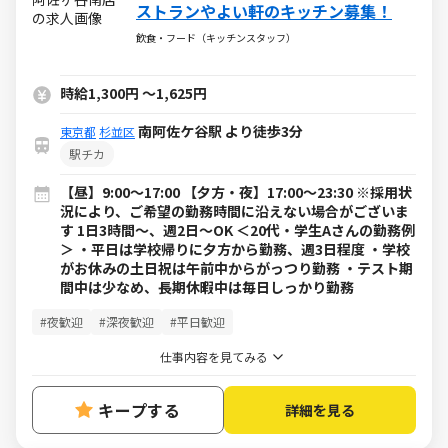
ストランやよい軒のキッチン募集！
飲食・フード（キッチンスタッフ）
時給1,300円
～
1,625円
南阿佐ケ谷駅 より徒歩3分
東京都
杉並区
駅チカ
【昼】9:00～17:00 【夕方・夜】17:00～23:30 ※採用状
況により、ご希望の勤務時間に沿えない場合がございま
す 1日3時間～、週2日～OK ＜20代・学生Aさんの勤務例
＞ ・平日は学校帰りに夕方から勤務、週3日程度 ・学校
がお休みの土日祝は午前中からがっつり勤務 ・テスト期
間中は少なめ、長期休暇中は毎日しっかり勤務
#夜歓迎
#深夜歓迎
#平日歓迎
仕事内容を見てみる
キープする
詳細を見る