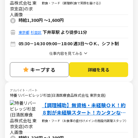
ート・アルバイト求人）
飲食・フード（調理師(食で笑顔を届ける)）
時給1,300円
～
1,600円
下井草駅 より徒歩11分
東京都
杉並区
05:30－14:30 09:00－18:00 週3日～ＯＫ、シフト制
仕事内容を見てみる
キープする
詳細を見る
アルバイト・パート
特養リバービレッジ杉並(日清医療食品株式会社 東京支店)
【調理補助】無資格・未経験ＯＫ！約
８割が未経験スタート！カンタンな盛
付・配下膳・洗浄など
飲食・フード（お食事の盛付けメインの施設内調理スタッフ）
時給1,226円
～
1,300円