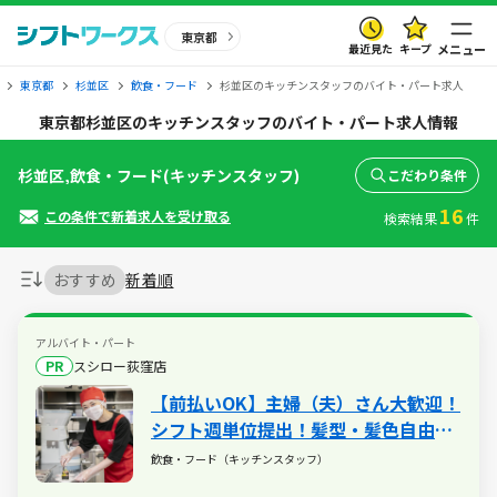
東京都
最近見た
キープ
メニュー
東京都
杉並区
飲食・フード
杉並区のキッチンスタッフのバイト・パート求人
東京都杉並区のキッチンスタッフのバイト・パート求人情報
杉並区,飲食・フード(キッチンスタッフ)
こだわり条件
16
この条件で新着求人を受け取る
検索結果
件
おすすめ
新着順
アルバイト・パート
PR
スシロー荻窪店
【前払いOK】主婦（夫）さん大歓迎！
シフト週単位提出！髪型・髪色自由♪
給与前払い制度や映画・レジャー・旅
飲食・フード（キッチンスタッフ）
行が割引になるベネフィットステーシ