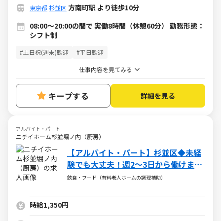
方南町駅 より徒歩10分
東京都
杉並区
08:00～20:00の間で 実働8時間（休憩60分） 勤務形態：
シフト制
#土日祝(週末)歓迎
#平日歓迎
仕事内容を見てみる
キープする
詳細を見る
アルバイト・パート
ニチイホーム杉並堀ノ内（厨房）
【アルバイト・パート】杉並区◆未経
験でも大丈夫！週2～3日から働けま
す！平日のみの勤務OK！
飲食・フード（有料老人ホームの調理補助）
時給1,350円