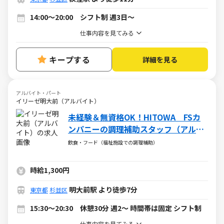
14:00～20:00 シフト制 週3日～
仕事内容を見てみる
キープする
詳細を見る
アルバイト・パート
イリーゼ明大前（アルバイト）
未経験＆無資格OK！HITOWA FSカ
ンパニーの調理補助スタッフ（アルバ
イト・パート）求人
飲食・フード（福祉施設での調理補助）
時給1,300円
明大前駅 より徒歩7分
東京都
杉並区
15:30～20:30 休憩30分 週2～ 時間帯は固定 シフト制
仕事内容を見てみる