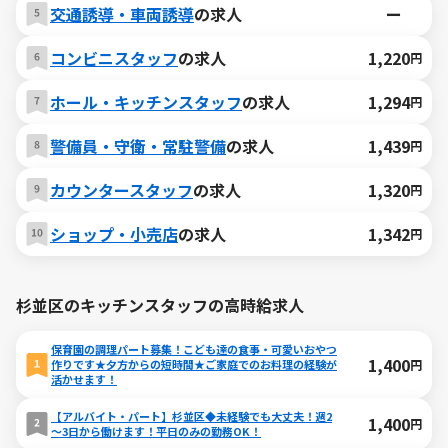
交通誘導・車両誘導
の求人
ー
コンビニスタッフ
の求人
1,220
円
ホール・キッチンスタッフ
の求人
1,294
円
警備員・守衛・常駐警備
の求人
1,439
円
カウンタースタッフ
の求人
1,320
円
ショップ・小売店
の求人
1,342
円
杉並区のキッチンスタッフの高時給求人
保育園の調理パート募集！こども達の食事・可愛いおやつ
1,400
円
作りです★夕方からの短時間★ご家庭でのお料理の経験が
活かせます！
【アルバイト・パート】杉並区◆未経験でも大丈夫！週2
1,400
円
～3日から働けます！平日のみの勤務OK！