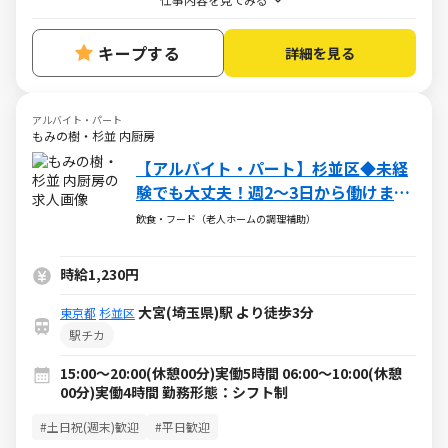
キープする
詳細を見る
アルバイト・パート
もみの樹・杉並 内厨房
【アルバイト・パート】杉並区◆未経
験でも大丈夫！週2～3日から働けま
す！平日のみの勤務OK！
飲食・フード（老人ホームの調理補助）
時給1,230円
大宮(埼玉県)駅 より徒歩3分
東京都
杉並区
駅チカ
15:00～20:00(休憩00分)実働5時間 06:00～10:00(休憩
00分)実働4時間 勤務形態：シフト制
#土日祝(週末)歓迎
#平日歓迎