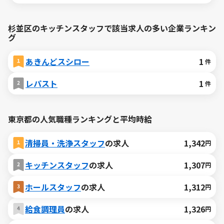
杉並区のキッチンスタッフで該当求人の多い企業ランキン
グ
あきんどスシロー
1
件
レパスト
1
件
東京都の人気職種ランキングと平均時給
清掃員・洗浄スタッフ
の求人
1,342
円
キッチンスタッフ
の求人
1,307
円
ホールスタッフ
の求人
1,312
円
給食調理員
の求人
1,326
円