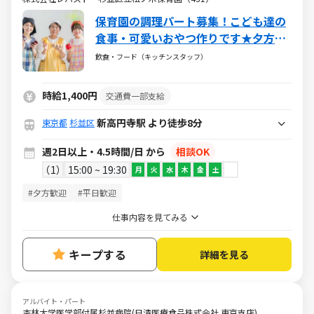
保育園の調理パート募集！こども達の
食事・可愛いおやつ作りです★夕方か
らの短時間★ご家庭でのお料理の経験
飲食・フード（キッチンスタッフ）
が活かせます！
時給1,400円
交通費一部支給
新高円寺駅 より徒歩8分
東京都
杉並区
週2日以上・4.5時間/日 から
相談OK
1
15:00 ~ 19:30
月
火
水
木
金
土
#夕方歓迎
#平日歓迎
仕事内容を見てみる
キープする
詳細を見る
アルバイト・パート
杏林大学医学部付属杉並病院(日清医療食品株式会社 東京支店)