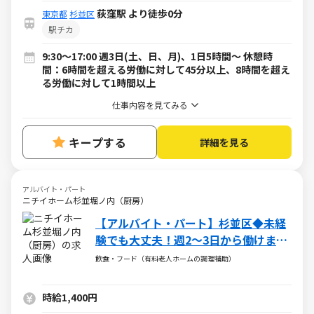
荻窪駅 より徒歩0分
東京都
杉並区
駅チカ
9:30～17:00 週3日(土、日、月)、1日5時間～ 休憩時
間：6時間を超える労働に対して45分以上、8時間を超え
る労働に対して1時間以上
仕事内容を見てみる
キープする
詳細を見る
アルバイト・パート
ニチイホーム杉並堀ノ内（厨房）
【アルバイト・パート】杉並区◆未経
験でも大丈夫！週2～3日から働けま
す！平日のみの勤務OK！
飲食・フード（有料老人ホームの調理補助）
時給1,400円