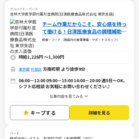
アルバイト・パート
杏林大学医学部付属杉並病院(日清医療食品株式会社 東京支店)
チーム作業だからこそ、安心感を持っ
て働ける！日清医療食品の調理補助
（障がい者採用）求人
飲食・フード（施設内の食事準備・サポートスタッフ）
時給1,226円
～
1,300円
方南町駅 より徒歩9分
東京都
杉並区
06:00－12:00 09:00－15:00 14:00－20:00 週5日～OK、
シフト応相談 お気軽にお問い合わせください♪
仕事内容を見てみる
キープする
詳細を見る
パート
株式会社レパスト 杉並区立松ノ木保育園（431）