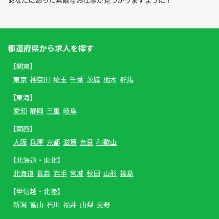
あなたにあった素敵なお仕事が見つかりますように！
都道府県から求人を探す
【関東】
東京
神奈川
埼玉
千葉
茨城
栃木
群馬
【東海】
愛知
静岡
三重
岐阜
【関西】
大阪
兵庫
京都
滋賀
奈良
和歌山
【北海道・東北】
北海道
青森
岩手
宮城
秋田
山形
福島
【甲信越・北陸】
新潟
富山
石川
福井
山梨
長野