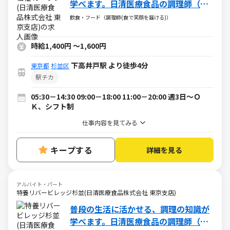
学べます。日清医療食品の調理師（パ
ート・アルバイト求人）
飲食・フード（調理師(食で笑顔を届ける)）
時給1,400円
～
1,600円
下高井戸駅 より徒歩4分
東京都
杉並区
駅チカ
05:30－14:30 09:00－18:00 11:00－20:00 週3日～Ｏ
Ｋ、シフト制
仕事内容を見てみる
キープする
詳細を見る
アルバイト・パート
特養リバービレッジ杉並(日清医療食品株式会社 東京支店)
普段の生活に活かせる、調理の知識が
学べます。日清医療食品の調理師（パ