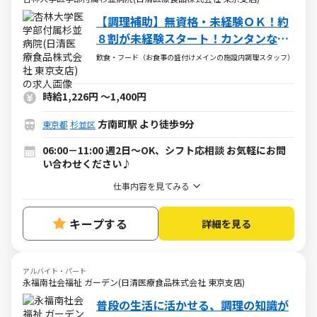
【調理補助】無資格・未経験ＯＫ！約
８割が未経験スタート！カンタンな盛
付・配下膳・洗浄など
飲食・フード（お食事の盛付けメインの施設内調理スタッフ）
時給1,226円
～
1,400円
方南町駅 より徒歩9分
東京都
杉並区
06:00－11:00 週2日～OK、シフト応相談 お気軽にお問
い合わせください♪
仕事内容を見てみる
キープする
詳細を見る
アルバイト・パート
永福南社会福祉 ガーデン(日清医療食品株式会社 東京支店)
普段の生活に活かせる、調理の知識が