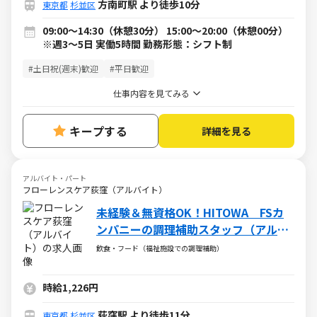
方南町駅 より徒歩10分
東京都
杉並区
09:00～14:30（休憩30分） 15:00～20:00（休憩00分）
※週3～5日 実働5時間 勤務形態：シフト制
#土日祝(週末)歓迎
#平日歓迎
仕事内容を見てみる
キープする
詳細を見る
アルバイト・パート
フローレンスケア荻窪（アルバイト）
未経験＆無資格OK！HITOWA FSカ
ンパニーの調理補助スタッフ（アルバ
イト・パート）求人
飲食・フード（福祉施設での調理補助）
時給1,226円
荻窪駅 より徒歩11分
東京都
杉並区