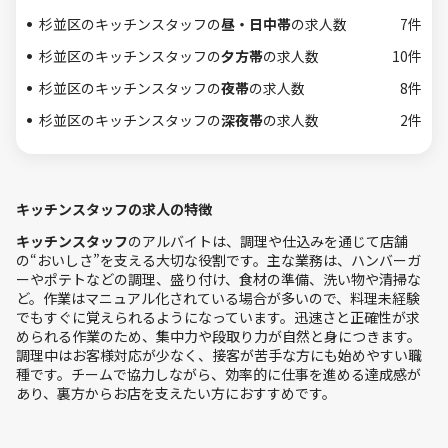
杉並区のキッチンスタッフの
昼・日中帯
の求人数
7件
杉並区のキッチンスタッフの
夕方帯
の求人数
10件
杉並区のキッチンスタッフの
夜帯
の求人数
8件
杉並区のキッチンスタッフの
深夜帯
の求人数
2件
キッチンスタッフの求人の特徴
キッチンスタッフ
のアルバイトは、調理や仕込みを通じて店舗
の“おいしさ”を支える大切な役割です。主な業務は、ハンバーガ
ーやポテトなどの調理、盛り付け、食材の準備、洗い物や清掃な
ど。作業はマニュアル化されている場合が多いので、料理未経験
でもすぐに覚えられるようになっています。迅速さと正確性が求
められる作業のため、集中力や段取り力が自然と身につきます。
調理中はお客様対応が少なく、接客が苦手な方にも始めやすい職
種です。チームで協力しながら、効率的に仕事を進める達成感が
あり、裏方からお店を支えたい方におすすめです。