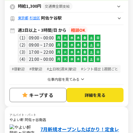
ョン加入など嬉しい待遇あり♪
時給1,300円
交通費全額支給
阿佐ケ谷駅
東京都
杉並区
週2日以上・3時間/日 から
相談OK
1
09:00 ~ 00:00
月
火
水
木
金
土
日
2
09:00 ~ 17:00
月
火
水
木
金
土
日
3
17:00 ~ 22:00
月
火
水
木
金
土
日
4
21:00 ~ 00:00
月
火
水
木
金
土
日
#昼歓迎
#夜歓迎
#土日祝(週末)歓迎
#シフト提出 1週間ごと
仕事内容を見てみる
キープする
詳細を見る
アルバイト・パート
やよい軒 阿佐ヶ谷南店
7月新規オープンしたばかり！定食レ