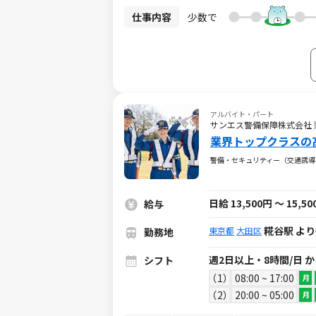
仕事内容
少数で
アルバイト・パート
サンエス警備保障株式会社
業界トップクラスの
警備・セキュリティー（交通誘導
日給 13,500円 ～ 15,5
給与
糀谷駅 より
東京都
大田区
勤務地
週2日以上・8時間/日 
シフト
1
08:00 ~ 17:00
月
2
20:00 ~ 05:00
月