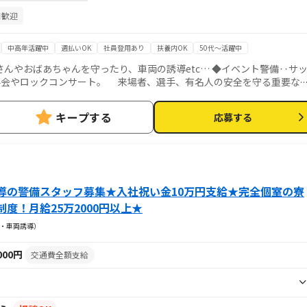
日歓迎
中高年活躍中
週払いOK
社員登用あり
扶養内OK
50代～活躍中
んやおばあちゃんを守ったり、車両の誘導etc… ◆イベント警備‥サ
手会やロックコンサート。 来場者、選手、有名人の安全を守る重要な
鉄などの警備。カッコいい！ ◆駐車場警備‥まずは笑顔！笑顔でお客様
‥楽しく旅する乗客や世界一の定時運行を守るお仕事。鉄道ファンにはた
キープする
応募する
望があればご相談ください♪
導の警備スタッフ募集★入社祝い金10万円支給★完全個室の寮
度！月給25万2000円以上★
・車両誘導）
,000円
交通費全額支給