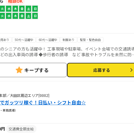
から
相談OK
火
水
木
金
土
日
火
水
木
金
土
日
登用あり
50代～活躍中
60代～活躍中
制服あり
髪型・髪色自由
70代のシニアの方も活躍中！ 工事現場や駐車場、イベント会場での交通誘
仕事で
等御用意あります！
キープする
応募する
部／大田区周辺エリア[0002]
接でガッツリ稼ぐ！日払い・シフト自由☆
・車両誘導）
40円
交通費全額支給