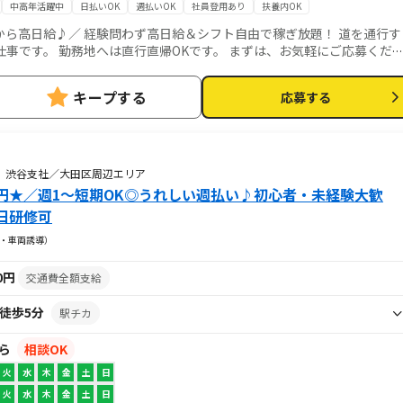
中高年活躍中
日払いOK
週払いOK
社員登用あり
扶養内OK
高日給♪／ 経験問わず高日給＆シフト自由で稼ぎ放題！ 道を通行す
地へは直行直帰OKです。 まずは、お気軽にご応募くださ
キープする
応募する
 渋谷支社／大田区周辺エリア
円★／週1～短期OK◎うれしい週払い♪初心者・未経験大歓
日研修可
・車両誘導）
00円
交通費全額支給
徒歩5分
駅チカ
から
相談OK
火
水
木
金
土
日
火
水
木
金
土
日