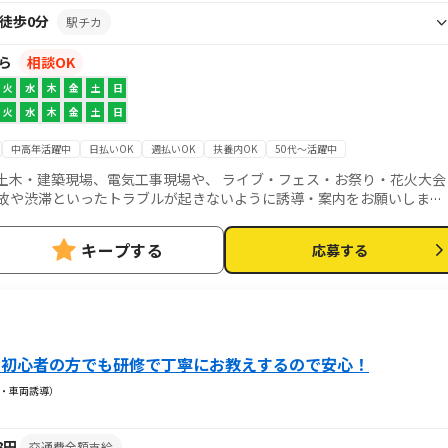
徒歩0分
駅チカ
から
相談OK
火
水
木
金
土
日
火
水
木
金
土
日
中高年活躍中
日払いOK
週払いOK
扶養内OK
50代～活躍中
事故や渋滞といったトラブルが起きないように誘導・案内をお願いしま
助するお仕事です。 最初は先輩方が丁寧に教えてくれ
験の方もビデオ研修があるので安心です！
キープする
応募する
！初心者の方でも研修で丁寧にお教えするので安心！
・車両誘導）
18円
交通費全額支給