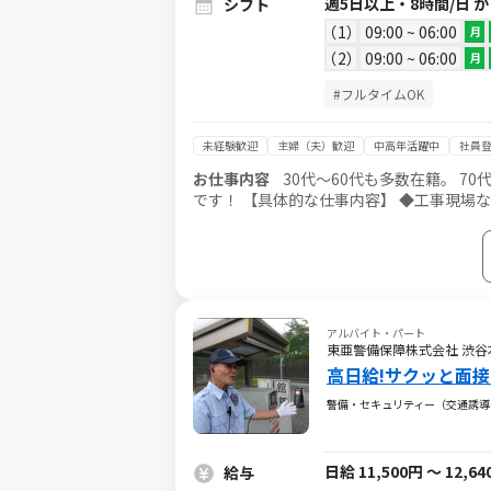
週5日以上・8時間/日 
シフト
1
09:00 ~ 06:00
月
2
09:00 ~ 06:00
月
#フルタイムOK
未経験歓迎
主婦（夫）歓迎
中高年活躍中
社員
お仕事内容
30代～60代も多数在籍。 
です！ 【具体的な仕事内容】 ◆工事現場などの出入車両の誘導 ◆歩行者の誘導 など 事故やトラブルを未然に防
ぎ、 歩行者や車両の安全を守るお仕事です！ ◎入社後は研修(3日間)からスタート！ 気軽にスタートできるお
す。 空調服・水冷ベスト（ペルチェ式）
アルバイト・パート
東亜警備保障株式会社 渋谷本
高日給!サクッと面
警備・セキュリティー（交通誘導
日給 11,500円 ～ 12,6
給与