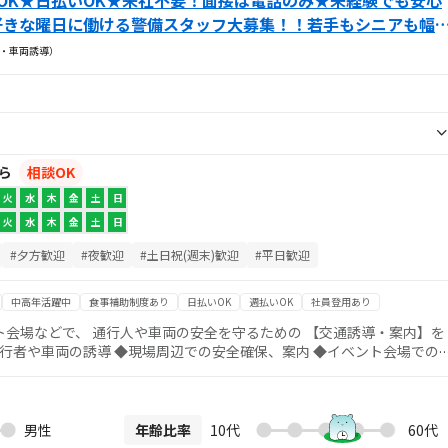
務OK★日払いOK★来社不要！面接は電話のみ★未経験でも安心
好きな曜日に働ける警備スタッフ大募集！！若手もシニアも幅
・車両誘導）
から
相談OK
火
水
木
金
土
日
火
水
木
金
土
日
#夕方歓迎
#夜歓迎
#土日祝(週末)歓迎
#平日歓迎
中高年活躍中
食事補助制度あり
日払いOK
週払いOK
社員登用あり
会場などで、 通行人や車両の安全を守るための 【交通誘導・案内】を
ート！
でも安心です。 首都圏エリアの案件が中心で、 あなた
から通いやすい現場で働けます。 「副業でお小遣い稼ぎ」
「しっかり週5で安定収入」 どちらの希望も大歓迎。 まずはお気軽にご応募ください＼(^o^)／
男性
年齢比率
10代
60代