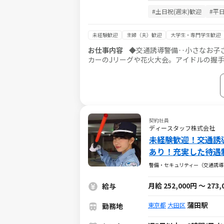
#土日祝(週末)歓迎
#平
未経験歓迎
主婦（夫）歓迎
大学生・専門学生歓迎
お仕事内容
◆交通誘導警備‥小さなお子さ
カーのJリーグや花火大会。アイドルの握
備です。 ◆ステーション警備‥JR・地下
満足させ、あなたも満足！ ◆列車見張員
まらなく楽しい！ ☆面接時にご希
契約社員
ディースタッフ株式会社
未経験歓迎！交通誘
あり！充実した待遇制
警備・セキュリティー（交通誘導
月給 252,000円 ～ 273
給与
蒲田駅
東京都
大田区
勤務地