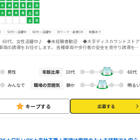
火
水
木
金
土
日
火
水
木
金
土
日
土
日
り
50代～活躍中
60代～活躍中
Wワーク・副業OK
制服あり
、60代、女性活躍中♪ ◆未経験者歓迎 ◆大手ディスカウントストア
車両の誘導をお任せします。 各種車両や歩行者の安全を見守り誘導を行
、お気軽にお問い合わせください！
男性
年齢比率
10代
60代
みんなで
職場の雰囲気
静か
明る
キープする
応募する