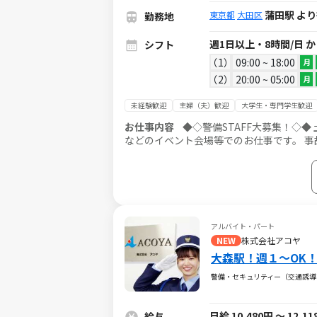
蒲田駅 より
東京都
大田区
勤務地
週1日以上・8時間/日 
シフト
1
09:00 ~ 18:00
月
2
20:00 ~ 05:00
月
未経験歓迎
主婦（夫）歓迎
大学生・専門学生歓迎
お仕事内容
◆◇警備STAFF大募集！◇◆ 土木・建築現場、電気工事現場や、 ライブ・フェス・お祭り・花火大会
などのイベント会場等でのお仕事です。 
す。 トラブルを未然に防ぎ、歩行者が円滑に通行するのを補
るので安心してスタートできます！ 未経
アルバイト・パート
NEW
株式会社アコヤ
大森駅！週１～OK
警備・セキュリティー（交通誘導
日給 10,480円 ～ 12,1
給与