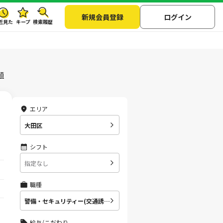
新規会員登録
ログイン
近見た
キープ
検索履歴
順
エリア
大田区
シフト
指定なし
職種
警備・セキュリティー(交通誘導・車両誘導)
給与/こだわり