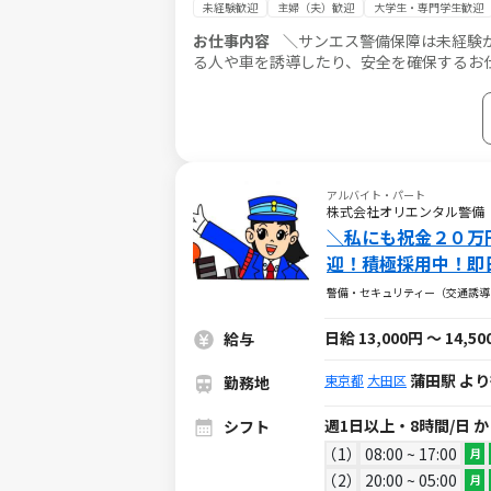
未経験歓迎
主婦（夫）歓迎
大学生・専門学生歓迎
お仕事内容
＼サンエス警備保障は未経験から
る人や車を誘導したり、安全を確保するお仕事です。 勤務
い◎
アルバイト・パート
株式会社オリエンタル警備
＼私にも祝金２０万
迎！積極採用中！即
警備・セキュリティー（交通誘導
日給 13,000円 ～ 14,5
給与
蒲田駅 より
東京都
大田区
勤務地
週1日以上・8時間/日 
シフト
1
08:00 ~ 17:00
月
2
20:00 ~ 05:00
月