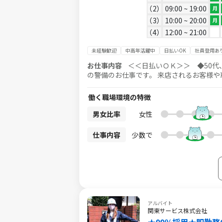
2
09:00 ~ 19:00
月
3
10:00 ~ 20:00
月
4
12:00 ~ 21:00
未経験歓迎
中高年活躍中
日払いOK
社員登用あ
お仕事内容
＜＜日払いＯＫ＞＞ ◆50代
の警備のお仕事です。 来店されるお客様や
ってください。 興味のある方、ご応募後
働く職場環境の特徴
男女比率
女性
仕事内容
少数で
アルバイト
関東サービス株式会社