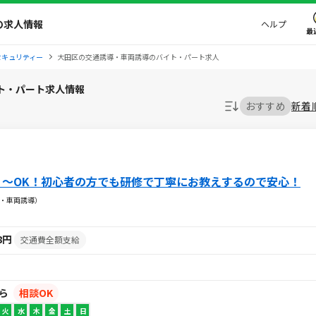
の求人情報
ヘルプ
最
セキュリティー
大田区の交通誘導・車両誘導のバイト・パート求人
ト・パート求人情報
おすすめ
新着
１～OK！初心者の方でも研修で丁寧にお教えするので安心！
・車両誘導）
18円
交通費全額支給
から
相談OK
火
水
木
金
土
日