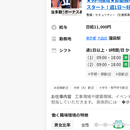
★99％採用★即勤
スタート！週1日～
く活躍中★
警備・セキュリティー（交通誘導
日給11,000円
給与
蒲田駅
東京都
大田区
勤務地
週1日以上・8時間/日 
シフト
1
09:00 ~ 18:00
月
2
09:00 ~ 18:00
月
#早朝・朝歓迎
#昼歓迎
未経験歓迎
主婦（夫）歓迎
大学生・専門学生歓迎
お仕事内容
工事現場や建築現場、イベント
担当していただきます。 具体的には… ◆歩行者や車両の誘導 ◆現場周辺での安全確保、案内 ◆イベント会場での入
退場サポート ◆工事車両の出入り管理 など 特別な経験や資格は不要で、 9割のスタッフが未経験からスタ
法定研修（20h・2万2,000円支給） もあるので知識がない方
働く職場環境の特徴
の希望に合わせて現場を決定。 直行直帰OKで、 自宅
男女比率
女性