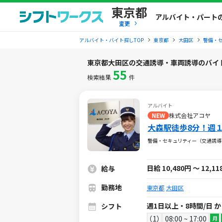
東京都
アルバイト・パート
変更
アルバイト・バイト探しTOP
東京都
大田区
警備・
東京都大田区の交通誘導・車両誘導のバイ
55
検索結果
件
アルバイト
NEW
株式会社アコヤ
大森駅徒歩8分！週
警備・セキュリティー（交通誘導
日給 10,480円 ～ 12,1
給与
勤務地
東京都
大田区
週1日以上・8時間/日 
シフト
1
08:00 ~ 17:00
月