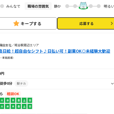
みんなで
職場の雰囲気
静か
明る
キープする
応募する
 蒲田支社／糀谷駅周辺エリア
高日給！超自由なシフト♪日払い可！副業OK◎未経験大歓迎
・車両誘導）
00円
徒歩0分
駅チカ
から
相談OK
火
水
木
金
土
日
火
水
木
金
土
日