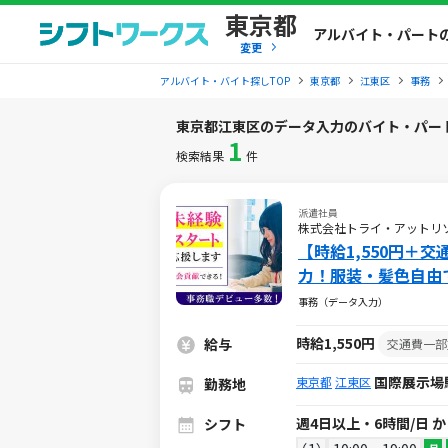
東京都
アルバイト・パート
変更
アルバイト・バイト探しTOP
東京都
江東区
事務
東京都江東区のデータ入力のバイト・パー
1
検索結果
件
派遣社員
株式会社トライ・アットリ
【時給1,550円
力！服装・髪色自由
事務（データ入力）
時給1,550円
給与
交通費一部
国際展示場
東京都
江東区
勤務地
週4日以上・6時間/日 
シフト