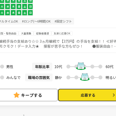
火
水
木
金
土
日
火
水
木
金
土
日
火
水
木
金
土
日
フルタイムOK
#ロング(～6時間)OK
#固定シフト
髪型・髪色自由
大量募集
経験者優遇
友達と応募OK
継続手当の支給あり☆☆ 3ヵ月継続で【3万円】の手当を支給！！ ≪好待
 ≪≪高時給1,550円★≫≫ 憧れのブランド
タートできます！ オフィスWORKデビューするなら今がチャンスです★
るお仕事☆彡 接客が苦手な方、オフィスワークデビューしたい方にぴっ
 ◎傷の状態 ◎
男性
年齢比率
10代
60代
事なのでご安心ください！ ★★ ブ
夫◎ 難しい知識は必要ありませんので、 未経験
みんなで
職場の雰囲気
静か
明る
キープする
応募する