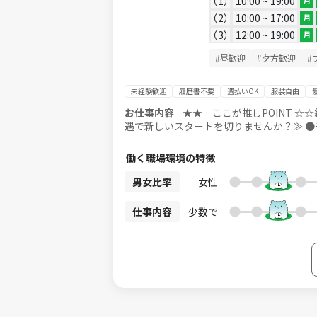
1
10:00 ~ 19:00
月
2
10:00 ~ 17:00
月
3
12:00 ~ 19:00
月
#昼歓迎
#夕方歓迎
#
未経験歓迎
履歴書不要
週払いOK
服装自由
お仕事内容
★★ ここが推しPOINT ☆☆
遇で新しいスタートを切りませんか？≫ ●モクモク！データ入力★ 接客が苦手な方もぜひ！ ●服装自由！
私服での勤務がOKなので、 自分らしい恰好でご勤務いただけます◎
品に囲まれて働く♪ 知識・経験ゼロからス
働く職場環境の特徴
★★ 仕事内容について ブランド品に関す
たりの モクモク・座り作業が中心のお仕事です！ 中古のバッグやお財布などの商品を検品した後に、
男女比率
女性
よごれ具合 など 商品の状態をPCで入力していただきます♪ 検品作業も座り仕
ランド知識や検品経験は不問です！ 基本的なPC操作ができれば大丈
仕事内容
少数で
の方も安心♪ 業務を行っているうちに、 自然とブランド品への知識が身につくのも このお仕事の魅力の一つ◎ 新し
いコトはじめてみませんか？