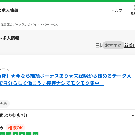
の求人情報
ヘルプ
最
江東区のデータ入力のバイト・パート求人
ト求人情報
おすすめ
新着
ソース
＋交通費】★今なら継続ボーナスあり★未経験から始めるデータ入
で自分らしく働こう♪接客ナシでモクモク集中！
支給
駅 より徒歩7分
から
相談OK