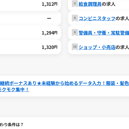
1,312
給食調理員
の求人
円
ー
コンビニスタッフ
の求
1,294
警備員・守衛・常駐警
円
1,320
ショップ・小売店
の求
円
なら継続ボーナスあり★未経験から始めるデータ入力！服装・髪
モクモク集中！
わり条件は？