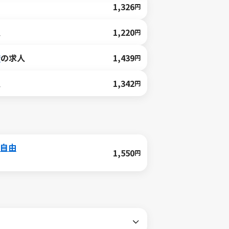
1,326
円
人
1,220
円
備
の求人
1,439
円
人
1,342
円
色自由
1,550
円