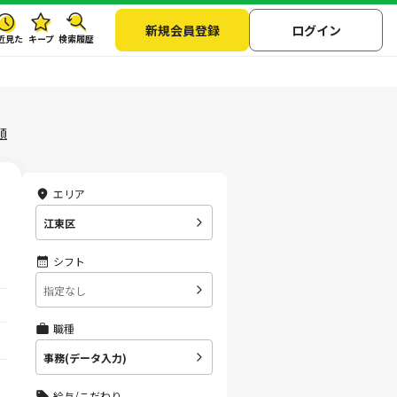
新規会員登録
ログイン
近見た
キープ
検索履歴
順
エリア
江東区
シフト
指定なし
職種
事務(データ入力)
給与/こだわり