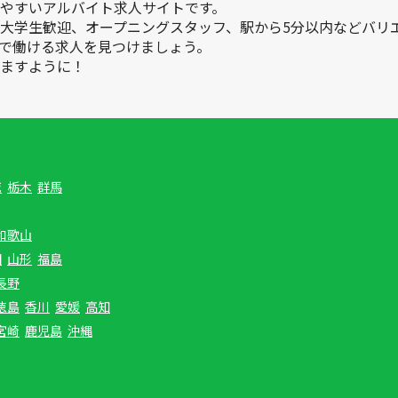
やすいアルバイト求人サイトです。
大学生歓迎、オープニングスタッフ、駅から5分以内などバリ
で働ける求人を見つけましょう。
ますように！
城
栃木
群馬
和歌山
田
山形
福島
長野
徳島
香川
愛媛
高知
宮崎
鹿児島
沖縄