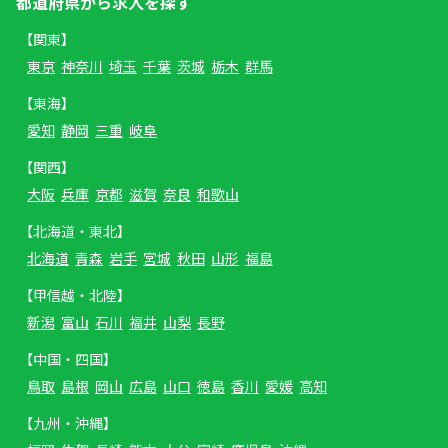
都道府県から求人を探す
【関東】
東京
神奈川
埼玉
千葉
茨城
栃木
群馬
【東海】
愛知
静岡
三重
岐阜
【関西】
大阪
兵庫
京都
滋賀
奈良
和歌山
【北海道・東北】
北海道
青森
岩手
宮城
秋田
山形
福島
【甲信越・北陸】
新潟
富山
石川
福井
山梨
長野
【中国・四国】
鳥取
島根
岡山
広島
山口
徳島
香川
愛媛
高知
【九州・沖縄】