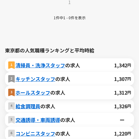
1
1件中1 - 0件を表示
東京都の人気職種ランキングと平均時給
清掃員・洗浄スタッフ
の求人
1,342
円
キッチンスタッフ
の求人
1,307
円
ホールスタッフ
の求人
1,312
円
給食調理員
の求人
1,326
円
交通誘導・車両誘導
の求人
ー
コンビニスタッフ
の求人
1,220
円