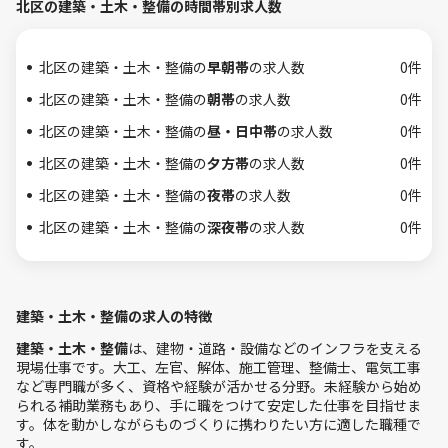
北区の建築・土木・整備の時間帯別求人数
北区の建築・土木・整備の
早朝帯
の求人数
0件
北区の建築・土木・整備の
朝帯
の求人数
0件
北区の建築・土木・整備の
昼・日中帯
の求人数
0件
北区の建築・土木・整備の
夕方帯
の求人数
0件
北区の建築・土木・整備の
夜帯
の求人数
0件
北区の建築・土木・整備の
深夜帯
の求人数
0件
建築・土木・整備の求人の特徴
建築・土木・整備
は、建物・道路・設備などのインフラを支える
現場仕事です。大工、左官、解体、施工管理、整備士、電気工事
など専門職が多く、資格や経験が活かせる分野。未経験から始め
られる補助業務もあり、手に職をつけて安定した仕事を目指せま
す。体を動かしながらものづくりに携わりたい方に適した職種で
す。