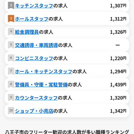
キッチンスタッフ
の求人
1,307
円
ホールスタッフ
の求人
1,312
円
給食調理員
の求人
1,326
円
交通誘導・車両誘導
の求人
ー
コンビニスタッフ
の求人
1,220
円
ホール・キッチンスタッフ
の求人
1,294
円
警備員・守衛・常駐警備
の求人
1,439
円
カウンタースタッフ
の求人
1,320
円
ショップ・小売店
の求人
1,342
円
八王子市のフリーター歓迎の求人数が多い職種ランキング