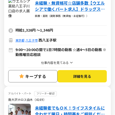
未経験・無資格可☆店舗多数【ウエル
シアで働くパート求人】ドラッグスト
アの調剤事務
医療・薬剤（調剤事務（無資格・未経験可））
時給1,326円
～
1,346円
西八王子駅
東京都
八王子市
9:00～20:00の間で1日7時間の勤務 ☆週4～5日の勤務 ※
勤務曜日応相談
仕事内容を見てみる
キープする
詳細を見る
アルバイト・パート
フリーター歓迎
南大沢ホロス由木（4169）
未経験者でもＯＫ！ライフスタイルに
合わせて曜日・時間帯をご相談くださ