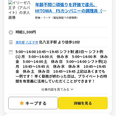
年齢不問◎頑張りを評価で還元、
HITOWA FSカンパニーの調理員（ア
ルバイト・パート）求人
飲食・フード（福祉施設での調理員）
時給1,300円
北八王子駅 より徒歩10分
東京都
八王子市
5:00～14:00 10:45～19:45 シフト制 週3日～ シフト例
(1) 月 5:00～14:00 火 休み 水 5:00～14:00 木 休み
金 5:00～14:00 土 休み 日 5:00～14:00 シフト例(2)
月 10:45～19:45 火 休み 水 休み 木 10:45～19:45
金 休み 土 休み 日 10:45～19:45 上記はあくまでも
一例です！ 早く勤務が終わった日は、プライベートの時
間を有意義に活用していただくことができます！
仕事内容を見てみる
キープする
詳細を見る