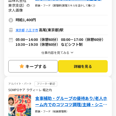
んか？！
飲食・フード（調理師(調理スキルを活かして働く)）
時給1,400円
高尾(東京都)駅
東京都
八王子市
05:00－14:00（休憩60分） 08:00－17:00（休憩60分）
10:30－19:30（休憩60分） などシフト制
仕事内容を見てみる
キープする
詳細を見る
アルバイト・パート
フリーター歓迎
SOMPOケア ラヴィーレ 堀之内
食事補助・グループの優待あり/老人ホ
ーム内でのコツコツ調理/主婦・シニア
活躍中/扶養内・WワークもOK
飲食・フード（給食調理員）