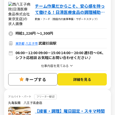
チーム作業だからこそ、安心感を持っ
て働ける！日清医療食品の調理補助
（障がい者採用）求人
飲食・フード（施設内の食事準備・サポートスタッフ）
時給1,226円
～
1,300円
武蔵引田駅
東京都
八王子市
06:00－12:00 09:00－15:00 14:00－20:00 週5日～OK、
シフト応相談 お気軽にお問い合わせください♪
仕事内容を見てみる
キープする
詳細を見る
アルバイト・パート
フリーター歓迎
丸亀製麺 八王子高倉店
【接客・調理】曜日固定・スキマ時間