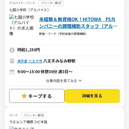
アルバイト・パート
フリーター歓迎
七国小学校（アルバイト）
未経験＆無資格OK！HITOWA FSカ
ンパニーの調理補助スタッフ（アルバ
イト・パート）求人
飲食・フード（学校給食の調理補助）
時給1,250円
八王子みなみ野駅
東京都
八王子市
9:00～15:00 休憩30分 週3日～
仕事内容を見てみる
キープする
詳細を見る
パート
フリーター歓迎
ウエルシア楢原コピオ店