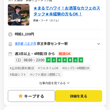
★まるでハワイ！お洒落なカフェのス
タッフ★未経験の方もOK！
飲食・フード（カフェ）
時給1,230円
京王多摩センター駅
東京都
八王子市
週2日以上・4時間/日 から
相談OK
1
06:00 ~ 23:00
月
火
水
木
金
土
日
#土日祝(週末)歓迎
#フルタイムOK
#ロング(～6時間)OK
#自由シフト
#シフト提出 1週間ごと
仕事内容を見てみる
キープする
詳細を見る