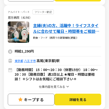
アルバイト・パート
フリーター歓迎
恩方病院（4198）
主婦(夫)の方、活躍中！ライフスタイ
ルに合わせて曜日・時間帯をご相談く
ださい
飲食・フード（病院での調理補助(遅番)）
時給1,290円
高尾(東京都)駅
東京都
八王子市
【勤務時間】 15：00～20：30（休憩15分） 18：00～
20：30 【勤務日数】 週2日以上 ★曜日・時間は要相
談！ ＊シフトはお気軽にご相談下さい＊
仕事内容を見てみる
キープする
詳細を見る