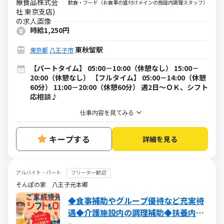
付・配下膳・洗浄など
飲食・フード（お食事の盛付けメインの施設内調理スタッフ）
時給1,250円
東秋留駅
東京都
八王子市
【パートタイム】 05:00－10:00（休憩なし） 15:00－
20:00（休憩なし） 【フルタイム】 05:00－14:00（休憩
60分） 11:00－20:00（休憩60分） 週2日～ＯＫ、シフト
応相談♪
仕事内容を見てみる
キープする
詳細を見る
アルバイト・パート
フリーター歓迎
そんぽの家 八王子元本郷
◆食事補助やグループ優待など充実待
遇◆介護施設内の調理補助◆扶養内・