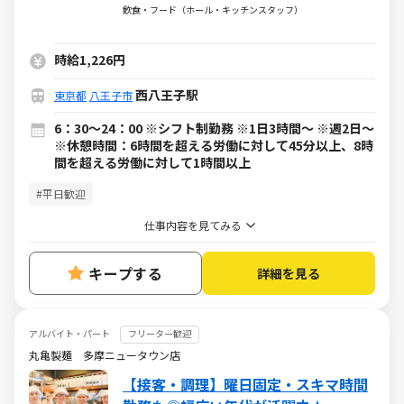
ルバイト・パート）求人
飲食・フード（ホール・キッチンスタッフ）
時給1,226円
西八王子駅
東京都
八王子市
6：30～24：00 ※シフト制勤務 ※1日3時間～ ※週2日～
※休憩時間：6時間を超える労働に対して45分以上、8時
間を超える労働に対して1時間以上
#平日歓迎
仕事内容を見てみる
キープする
詳細を見る
アルバイト・パート
フリーター歓迎
丸亀製麺 多摩ニュータウン店
【接客・調理】曜日固定・スキマ時間