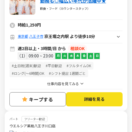
勤務も◎幅広い年代が活躍中★
飲食・フード（カウンタースタッフ）
時給1,250円
京王堀之内駅 より徒歩10分
東京都
八王子市
週2日以上・3時間/日 から
相談OK
1
09:00 ~ 23:00
月
火
水
木
金
土
日
#土日祝(週末)歓迎
#平日歓迎
#フルタイムOK
#ロング(～6時間)OK
#シフト提出 1週間ごと
仕事内容を見てみる
キープする
詳細を見る
パート
フリーター歓迎
ウエルシア薬局八王子川口店