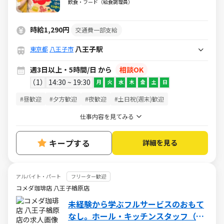
WワークOK◆マニュアルに沿ったコツ
飲食・フード（給食調理員）
コツ作業
時給1,290円
交通費一部支給
八王子駅
東京都
八王子市
週3日以上・5時間/日 から
相談OK
1
14:30 ~ 19:30
月
火
水
木
金
土
日
#昼歓迎
#夕方歓迎
#夜歓迎
#土日祝(週末)歓迎
仕事内容を見てみる
キープする
詳細を見る
アルバイト・パート
フリーター歓迎
コメダ珈琲店 八王子楢原店
未経験から学ぶフルサービスのおもて
なし。ホール・キッチンスタッフ（ア