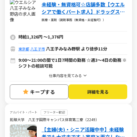
未経験・無資格可☆店舗多数【ウエル
シアで働くパート求人】ドラッグスト
アの調剤事務
医療・薬剤（調剤事務（無資格・未経験可））
時給1,326円
～
1,376円
八王子みなみ野駅 より徒歩11分
東京都
八王子市
9:00～21:00の間で1日7時間の勤務 ☆週3～4日の勤務 ※
シフトの相談可能
仕事内容を見てみる
キープする
詳細を見る
アルバイト・パート
フリーター歓迎
拓殖大学 八王子国際キャンパス体育第二寮（2249）
【主婦(夫)・シニア活躍中中】未経験
者でも大丈夫です♪家庭と両立しなが