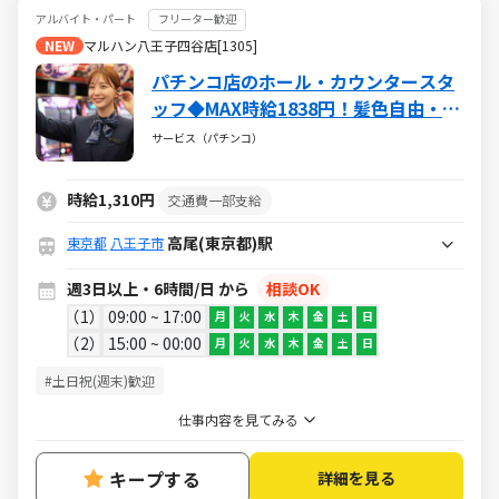
アルバイト・パート
フリーター歓迎
NEW
マルハン八王子四谷店[1305]
パチンコ店のホール・カウンタースタ
ッフ◆MAX時給1838円！髪色自由・ネ
イルOK！(社内規定有)！ミニボーナス
サービス（パチンコ）
支給でみんなにっこり！
時給1,310円
交通費一部支給
高尾(東京都)駅
東京都
八王子市
週3日以上・6時間/日 から
相談OK
1
09:00 ~ 17:00
月
火
水
木
金
土
日
2
15:00 ~ 00:00
月
火
水
木
金
土
日
#土日祝(週末)歓迎
仕事内容を見てみる
キープする
詳細を見る