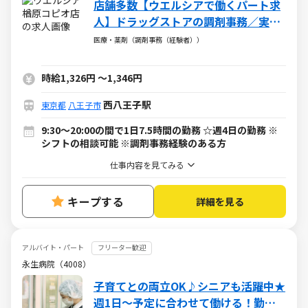
店舗多数【ウエルシアで働くパート求
人】ドラッグストアの調剤事務／実務
経験者の募集です！
医療・薬剤（調剤事務（経験者））
時給1,326円
～
1,346円
西八王子駅
東京都
八王子市
9:30～20:00の間で1日7.5時間の勤務 ☆週4日の勤務 ※
シフトの相談可能 ※調剤事務経験のある方
仕事内容を見てみる
キープする
詳細を見る
アルバイト・パート
フリーター歓迎
永生病院（4008）
子育てとの両立OK♪シニアも活躍中★
週1日～予定に合わせて働ける！勤務