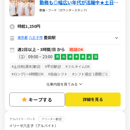
勤務も◎幅広い年代が活躍中★土日祝
時給1350円!!
飲食・フード（カウンタースタッフ）
時給1,250円
豊田駅
東京都
八王子市
週2日以上・3時間/日 から
相談OK
1
09:00 ~ 23:00
月
火
水
木
金
土
日
#土日祝(週末)歓迎
#平日歓迎
#フルタイムOK
#ロング(～6時間)OK
#自由シフト
#シフト提出 1週間ごと
仕事内容を見てみる
キープする
詳細を見る
アルバイト・パート
フリーター歓迎
イリーゼ八王子（アルバイト）