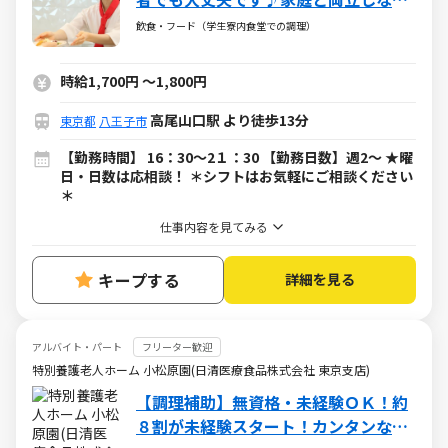
ら無理なく働けます◎
飲食・フード（学生寮内食堂での調理）
時給1,700円
～
1,800円
高尾山口駅 より徒歩13分
東京都
八王子市
【勤務時間】 16：30～2１：30 【勤務日数】週2～ ★曜
日・日数は応相談！ ＊シフトはお気軽にご相談ください
＊
仕事内容を見てみる
キープする
詳細を見る
アルバイト・パート
フリーター歓迎
特別養護老人ホーム 小松原園(日清医療食品株式会社 東京支店)
【調理補助】無資格・未経験ＯＫ！約
８割が未経験スタート！カンタンな盛