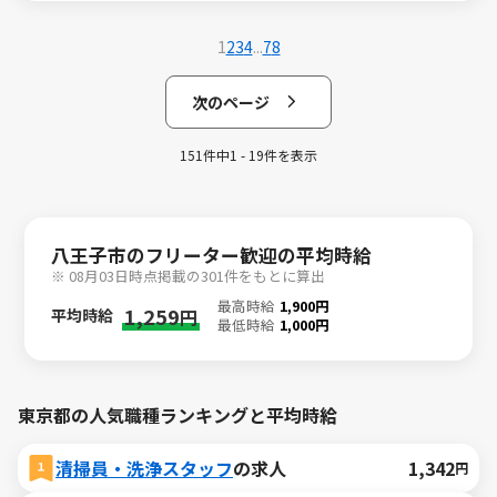
1
2
3
4
...
7
8
次のページ
151件中1 - 19件を表示
八王子市のフリーター歓迎の平均時給
※ 08月03日時点掲載の301件をもとに算出
最高時給
1,900円
1,259
平均時給
円
最低時給
1,000円
東京都の人気職種ランキングと平均時給
清掃員・洗浄スタッフ
の求人
1,342
円