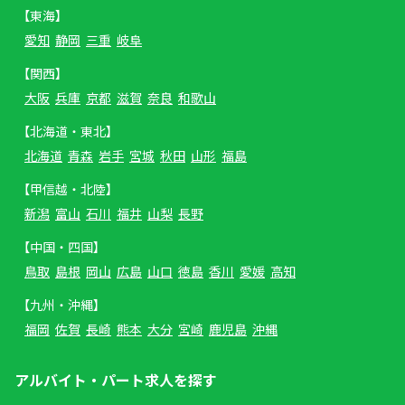
【東海】
愛知
静岡
三重
岐阜
【関西】
大阪
兵庫
京都
滋賀
奈良
和歌山
【北海道・東北】
北海道
青森
岩手
宮城
秋田
山形
福島
【甲信越・北陸】
新潟
富山
石川
福井
山梨
長野
【中国・四国】
鳥取
島根
岡山
広島
山口
徳島
香川
愛媛
高知
【九州・沖縄】
福岡
佐賀
長崎
熊本
大分
宮崎
鹿児島
沖縄
アルバイト・パート求人を探す