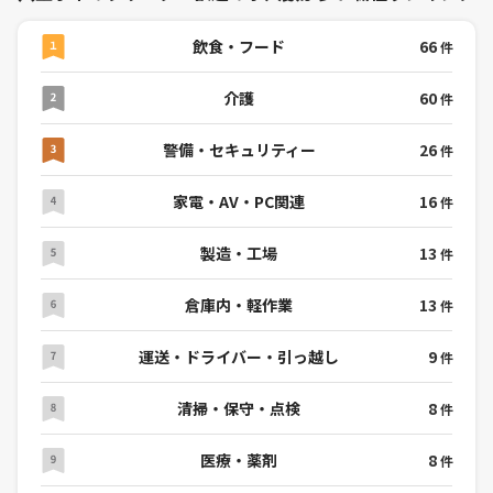
飲食・フード
66
件
介護
60
件
警備・セキュリティー
26
件
家電・AV・PC関連
16
件
製造・工場
13
件
倉庫内・軽作業
13
件
運送・ドライバー・引っ越し
9
件
清掃・保守・点検
8
件
医療・薬剤
8
件