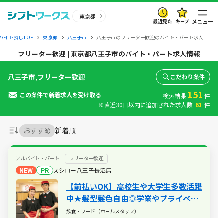
東京都
最近見た
キープ
メニュー
バイト探しTOP
東京都
八王子市
八王子市のフリーター歓迎のバイト・パート求人
フリーター歓迎 | 東京都八王子市のバイト・パート求人情報
八王子市,フリーター歓迎
こだわり条件
151
この条件で新着求人を受け取る
検索結果
件
※直近30日以内に追加された求人数
63
件
おすすめ
新着順
アルバイト・パート
フリーター歓迎
NEW
PR
スシロー八王子長沼店
【前払いOK】高校生や大学生多数活躍
中★髪型髪色自由◎学業やプライベー
トと両立も可能！食事補助（30％割
飲食・フード（ホールスタッフ）