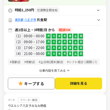
引）や映画・レジャー・旅行が割引に
なるベネフィットステーション加入あ
時給1,250円
交通費全額支給
り★
片倉駅
東京都
八王子市
週2日以上・3時間/日 から
相談OK
1
09:00 ~ 00:00
月
火
水
木
金
土
日
2
09:00 ~ 17:00
月
火
水
木
金
土
日
3
17:00 ~ 22:00
月
火
水
木
金
土
日
4
21:00 ~ 00:00
月
火
水
木
金
土
日
#昼歓迎
#夜歓迎
#土日祝(週末)歓迎
#シフト提出 1週間ごと
仕事内容を見てみる
キープする
詳細を見る
パート
フリーター歓迎
ウエルシア八王子みなみ野店