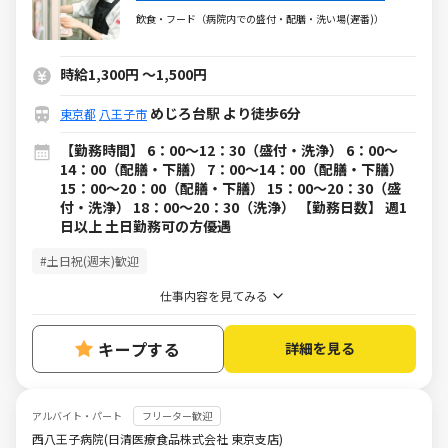
日数の相談もお気軽に♪
飲食・フード（病院内での盛付・配膳・洗い場(遅番)）
時給1,300円
～
1,500円
めじろ台駅 より徒歩6分
東京都
八王子市
【勤務時間】 6：00～12：30（盛付・洗浄） 6：00～
14：00（配膳・下膳） 7：00～14：00（配膳・下膳）
15：00～20：00（配膳・下膳） 15：00～20：30（盛
付・洗浄） 18：00～20：30（洗浄） 【勤務日数】 週1
日以上 土日勤務可の方優遇
#土日祝(週末)歓迎
仕事内容を見てみる
キープする
詳細を見る
アルバイト・パート
フリーター歓迎
西八王子病院(日清医療食品株式会社 東京支店)