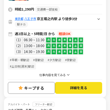
時給1,290円
交通費一部支給
京王堀之内駅 より徒歩3分
東京都
八王子市
駅チカ
週2日以上・5時間/日 から
相談OK
1
06:30 ~ 11:30
月
火
水
木
金
土
日
2
13:00 ~ 18:00
月
火
水
木
金
土
日
3
14:30 ~ 19:30
月
火
水
木
金
土
日
#早朝・朝歓迎
#昼歓迎
#夕方歓迎
#夜歓迎
#土日祝(週末)歓迎
仕事内容を見てみる
キープする
詳細を見る
アルバイト・パート
フリーター歓迎
コナズ珈琲 多摩ニュータウン店