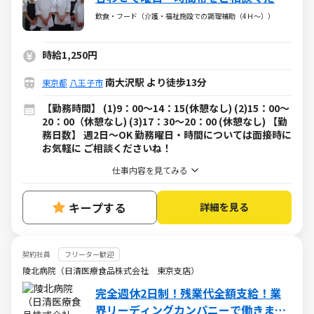
い
飲食・フード（介護・福祉施設での調理補助（4Ｈ～））
時給1,250円
南大沢駅 より徒歩13分
東京都
八王子市
【勤務時間】 (1)9：00～14：15(休憩なし) (2)15：00～
20：00（休憩なし) (3)17：30～20：00 (休憩なし) 【勤
務日数】 週2日～OK 勤務曜日・時間については面接時に
お気軽に ご相談くださいね！
仕事内容を見てみる
キープする
詳細を見る
契約社員
フリーター歓迎
陵北病院（日清医療食品株式会社 東京支店）
完全週休2日制！残業代全額支給！業
界リーディングカンパニーで働きませ