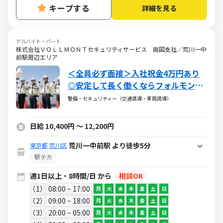
キープする
詳細を見る
アルバイト・パート
株式会社ＶＯＬＬＭＯＮＴセキュリティサービス 両国支社／荒川一中
前駅周辺エリア
＜全員必ず面接＞入社祝金4万円あり
◎安定して長く働くならフォルモン
ト。
警備・セキュリティー（交通誘導・車両誘導）
日給 10,400円 ～ 12,200円
荒川一中前駅 より徒歩5分
東京都
荒川区
駅チカ
週1日以上・8時間/日 から
相談OK
1
08:00 ~ 17:00
月
火
水
木
金
土
日
2
09:00 ~ 18:00
月
火
水
木
金
土
日
3
20:00 ~ 05:00
月
火
水
木
金
土
日