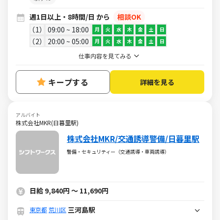
週1日以上・8時間/日 から
相談OK
1
09:00 ~ 18:00
月
火
水
木
金
土
日
2
20:00 ~ 05:00
月
火
水
木
金
土
日
仕事内容を見てみる
キープする
詳細を見る
アルバイト
株式会社MKR(日暮里駅)
株式会社MKR/交通誘導警備/日暮里駅
警備・セキュリティー（交通誘導・車両誘導）
日給 9,840円 ～ 11,690円
三河島駅
東京都
荒川区