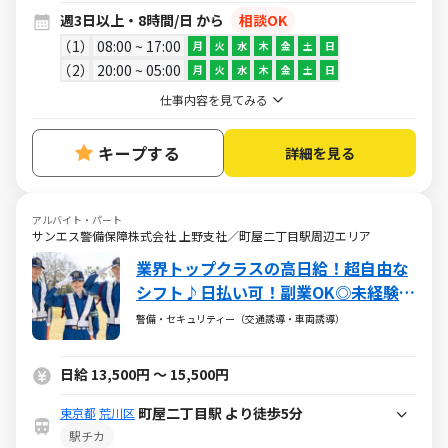
週3日以上・8時間/日 から
相談OK
1
08:00 ~ 17:00
月
火
水
木
金
土
日
2
20:00 ~ 05:00
月
火
水
木
金
土
日
仕事内容を見てみる
キープする
詳細を見る
アルバイト・パート
サンエス警備保障株式会社 上野支社／町屋二丁目駅周辺エリア
業界トップクラスの高日給！超自由な
シフト♪日払い可！副業OK◎未経験大
歓迎
警備・セキュリティー（交通誘導・車両誘導）
日給 13,500円 ～ 15,500円
町屋二丁目駅 より徒歩5分
東京都
荒川区
駅チカ