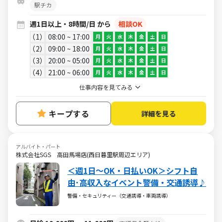
駅チカ
週1日以上・8時間/日 から
相談OK
1
08:00 ~ 17:00
月
火
水
木
金
土
日
2
09:00 ~ 18:00
月
火
水
木
金
土
日
3
20:00 ~ 05:00
月
火
水
木
金
土
日
4
21:00 ~ 06:00
月
火
水
木
金
土
日
仕事内容を見てみる
キープする
詳細を見る
アルバイト・パート
株式会社SGS 高田馬場店(西日暮里駅周辺エリア)
＜週1日～OK・日払いOK＞シフト自
由･高収入なイベント警備・交通誘導♪
警備・セキュリティー（交通誘導・車両誘導）