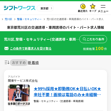
東京都
最近見た
キープ
メニュー
荒川区
警備・セキュリティー
荒川区の交通誘導・車両誘導のバイト・パート求人
東京都荒川区の交通誘導・車両誘導のバイト・パート求人情報
荒川区,警備・セキュリティー(交通誘導・車両誘導)
こだわり条件
100
この条件で新着求人を受け取る
検索結果
件
おすすめ
新着順
アルバイト
関東サービス株式会社
★99％採用★即勤務OK★日払いOK★
来社不要！面接は電話のみ★未経験で
も安心スタート！週1日～好きな曜日
警備・セキュリティー（交通誘導・車両誘導）
に働ける警備スタッフ大募集！！若手