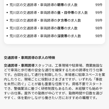
荒川区の交通誘導・車両誘導の
朝帯
の求人数
99件
荒川区の交通誘導・車両誘導の
昼・日中帯
の求人数
99件
荒川区の交通誘導・車両誘導の
夕方帯
の求人数
99件
荒川区の交通誘導・車両誘導の
夜帯
の求人数
98件
荒川区の交通誘導・車両誘導の
深夜帯
の求人数
98件
交通誘導・車両誘導の求人の特徴
交通誘導・車両誘導
スタッフは、工事現場や駐車場、商業施設な
どで車両と歩行者の安全な通行を確保するための誘導を行う仕事
です。合図を出して通行を制御したり、来場者に駐車スペースを案
内したりと、現場ごとに役割はさまざまですが、いずれも「事故
を未然に防ぐ」ことが最も重要な任務です。資格不要でスタート
でき、警備業法に基づく研修制度もあるため、未経験でも始めや
すいお仕事。屋外での勤務が中心ですが、勤務時間や日数を選び
やすく、体を動かしながら働きたい方におすすめの職種です。