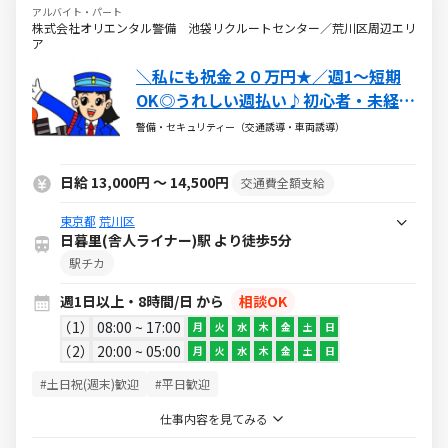
アルバイト・パート
株式会社オリエンタル警備 池袋リクルートセンター／荒川区周辺エリ
ア
＼私にも祝金２０万円★／週1～短期
OK◎うれしい週払い♪初心者・未経験
大歓迎！積極採用中！即日研修可
警備・セキュリティー（交通誘導・車両誘導）
日給 13,000円 ～ 14,500円
交通費全額支給
東京都
荒川区
日暮里(舎人ライナー)駅 より徒歩5分
駅チカ
週1日以上・8時間/日 から
相談OK
1
08:00 ~ 17:00
月
火
水
木
金
土
日
2
20:00 ~ 05:00
月
火
水
木
金
土
日
#土日祝(週末)歓迎
#平日歓迎
仕事内容を見てみる