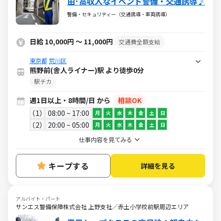
由･高収入なイベント警備・交通誘導♪
警備・セキュリティー（交通誘導・車両誘導）
日給 10,000円 ～ 11,000円
交通費全額支給
東京都
荒川区
熊野前(舎人ライナー)駅 より徒歩0分
駅チカ
週1日以上・8時間/日 から
相談OK
1
08:00 ~ 17:00
月
火
水
木
金
土
日
2
20:00 ~ 05:00
月
火
水
木
金
土
日
仕事内容を見てみる
キープする
詳細を見る
アルバイト・パート
サンエス警備保障株式会社 上野支社／赤土小学校前駅周辺エリア