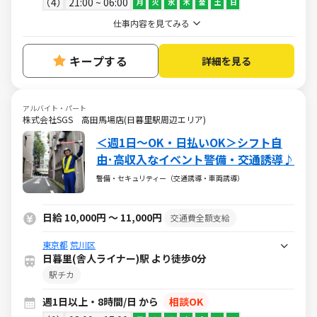
4
21:00 ~ 06:00
月
火
水
木
金
土
日
仕事内容を見てみる
キープする
詳細を見る
アルバイト・パート
株式会社SGS 高田馬場店(日暮里駅周辺エリア)
＜週1日～OK・日払いOK＞シフト自
由･高収入なイベント警備・交通誘導♪
警備・セキュリティー（交通誘導・車両誘導）
日給 10,000円 ～ 11,000円
交通費全額支給
東京都
荒川区
日暮里(舎人ライナー)駅 より徒歩0分
駅チカ
週1日以上・8時間/日 から
相談OK