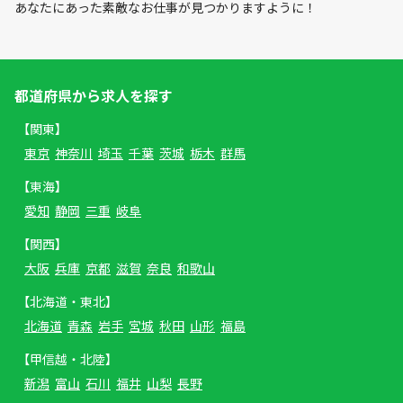
あなたにあった素敵なお仕事が見つかりますように！
都道府県から求人を探す
【関東】
東京
神奈川
埼玉
千葉
茨城
栃木
群馬
【東海】
愛知
静岡
三重
岐阜
【関西】
大阪
兵庫
京都
滋賀
奈良
和歌山
【北海道・東北】
北海道
青森
岩手
宮城
秋田
山形
福島
【甲信越・北陸】
新潟
富山
石川
福井
山梨
長野