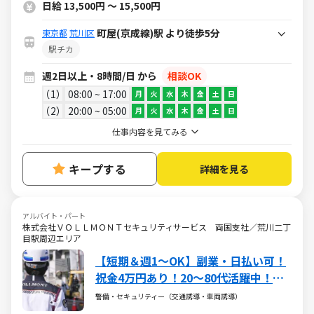
日給 13,500円 ～ 15,500円
町屋(京成線)駅 より徒歩5分
東京都
荒川区
駅チカ
週2日以上・8時間/日 から
相談OK
1
08:00 ~ 17:00
月
火
水
木
金
土
日
2
20:00 ~ 05:00
月
火
水
木
金
土
日
仕事内容を見てみる
キープする
詳細を見る
アルバイト・パート
株式会社ＶＯＬＬＭＯＮＴセキュリティサービス 両国支社／荒川二丁
目駅周辺エリア
【短期＆週1～OK】副業・日払い可！
祝金4万円あり！20～80代活躍中！未
経験大歓迎◎
警備・セキュリティー（交通誘導・車両誘導）