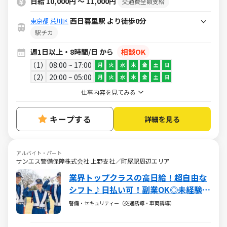
日給 10,000円 ～ 11,000円
交通費全額支給
西日暮里駅 より徒歩0分
東京都
荒川区
駅チカ
週1日以上・8時間/日 から
相談OK
1
08:00 ~ 17:00
月
火
水
木
金
土
日
2
20:00 ~ 05:00
月
火
水
木
金
土
日
仕事内容を見てみる
キープする
詳細を見る
アルバイト・パート
サンエス警備保障株式会社 上野支社／町屋駅周辺エリア
業界トップクラスの高日給！超自由な
シフト♪日払い可！副業OK◎未経験大
歓迎
警備・セキュリティー（交通誘導・車両誘導）