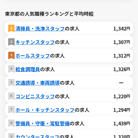
東京都の人気職種ランキングと平均時給
清掃員・洗浄スタッフ
の求人
1,342
円
キッチンスタッフ
の求人
1,307
円
ホールスタッフ
の求人
1,312
円
給食調理員
の求人
1,326
円
交通誘導・車両誘導
の求人
ー
コンビニスタッフ
の求人
1,220
円
ホール・キッチンスタッフ
の求人
1,294
円
警備員・守衛・常駐警備
の求人
1,439
円
カウンタースタッフ
の求人
1,320
円