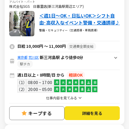
アルバイト・パート
株式会社SGS 日暮里店(新三河島駅周辺エリア)
＜週1日～OK・日払いOK＞シフト自
由･高収入なイベント警備・交通誘導♪
警備・セキュリティー（交通誘導・車両誘導）
日給 10,000円 ～ 11,000円
交通費全額支給
新三河島駅 より徒歩0分
東京都
荒川区
駅チカ
週1日以上・8時間/日 から
相談OK
1
08:00 ~ 17:00
月
火
水
木
金
土
日
2
20:00 ~ 05:00
月
火
水
木
金
土
日
仕事内容を見てみる
キープする
詳細を見る