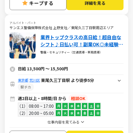
キープする
詳細を見る
アルバイト・パート
サンエス警備保障株式会社 上野支社／東尾久三丁目駅周辺エリア
業界トップクラスの高日給！超自由な
シフト♪日払い可！副業OK◎未経験大
歓迎
警備・セキュリティー（交通誘導・車両誘導）
日給 13,500円 ～ 15,500円
東尾久三丁目駅 より徒歩5分
東京都
荒川区
駅チカ
週2日以上・8時間/日 から
相談OK
1
08:00 ~ 17:00
月
火
水
木
金
土
日
2
20:00 ~ 05:00
月
火
水
木
金
土
日
仕事内容を見てみる