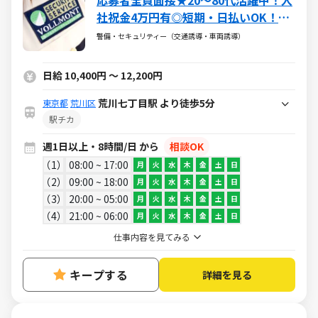
応募者全員面接★20～80代活躍中！入
社祝金4万円有◎短期・日払いOK！副
業可
警備・セキュリティー（交通誘導・車両誘導）
日給 10,400円 ～ 12,200円
荒川七丁目駅 より徒歩5分
東京都
荒川区
駅チカ
週1日以上・8時間/日 から
相談OK
1
08:00 ~ 17:00
月
火
水
木
金
土
日
2
09:00 ~ 18:00
月
火
水
木
金
土
日
3
20:00 ~ 05:00
月
火
水
木
金
土
日
4
21:00 ~ 06:00
月
火
水
木
金
土
日
仕事内容を見てみる
キープする
詳細を見る