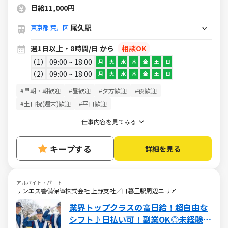
もシニアも幅広く活躍中★
日給11,000円
尾久駅
東京都
荒川区
週1日以上・8時間/日 から
相談OK
1
09:00 ~ 18:00
月
火
水
木
金
土
日
2
09:00 ~ 18:00
月
火
水
木
金
土
日
#早朝・朝歓迎
#昼歓迎
#夕方歓迎
#夜歓迎
#土日祝(週末)歓迎
#平日歓迎
仕事内容を見てみる
キープする
詳細を見る
アルバイト・パート
サンエス警備保障株式会社 上野支社／日暮里駅周辺エリア
業界トップクラスの高日給！超自由な
シフト♪日払い可！副業OK◎未経験大