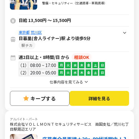
歓迎
警備・セキュリティー（交通誘導・車両誘導）
日給 13,500円 ～ 15,500円
東京都
荒川区
日暮里(舎人ライナー)駅 より徒歩5分
駅チカ
週2日以上・8時間/日 から
相談OK
1
08:00 ~ 17:00
月
火
水
木
金
土
日
2
20:00 ~ 05:00
月
火
水
木
金
土
日
仕事内容を見てみる
キープする
詳細を見る
アルバイト・パート
株式会社ＶＯＬＬＭＯＮＴセキュリティサービス 両国支社／荒川七丁
目駅周辺エリア