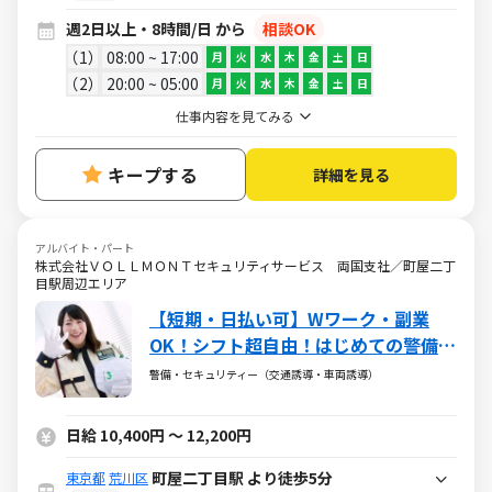
週2日以上・8時間/日 から
相談OK
1
08:00 ~ 17:00
月
火
水
木
金
土
日
2
20:00 ~ 05:00
月
火
水
木
金
土
日
仕事内容を見てみる
キープする
詳細を見る
アルバイト・パート
株式会社ＶＯＬＬＭＯＮＴセキュリティサービス 両国支社／町屋二丁
目駅周辺エリア
【短期・日払い可】Wワーク・副業
OK！シフト超自由！はじめての警備デ
ビュー大歓迎◎
警備・セキュリティー（交通誘導・車両誘導）
日給 10,400円 ～ 12,200円
町屋二丁目駅 より徒歩5分
東京都
荒川区