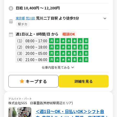
日給 10,400円 ～ 12,200円
荒川二丁目駅 より徒歩5分
東京都
荒川区
駅チカ
週1日以上・8時間/日 から
相談OK
1
08:00 ~ 17:00
月
火
水
木
金
土
日
2
09:00 ~ 18:00
月
火
水
木
金
土
日
3
20:00 ~ 05:00
月
火
水
木
金
土
日
4
21:00 ~ 06:00
月
火
水
木
金
土
日
仕事内容を見てみる
キープする
詳細を見る
アルバイト・パート
株式会社SGS 日暮里店(熊野前駅周辺エリア)
＜週1日～OK・日払いOK＞シフト自