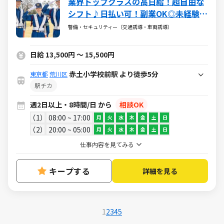
業界トップクラスの高日給！超自由な
シフト♪日払い可！副業OK◎未経験大
歓迎
警備・セキュリティー（交通誘導・車両誘導）
日給 13,500円 ～ 15,500円
赤土小学校前駅 より徒歩5分
東京都
荒川区
駅チカ
週2日以上・8時間/日 から
相談OK
1
08:00 ~ 17:00
月
火
水
木
金
土
日
2
20:00 ~ 05:00
月
火
水
木
金
土
日
仕事内容を見てみる
キープする
詳細を見る
1
2
3
4
5