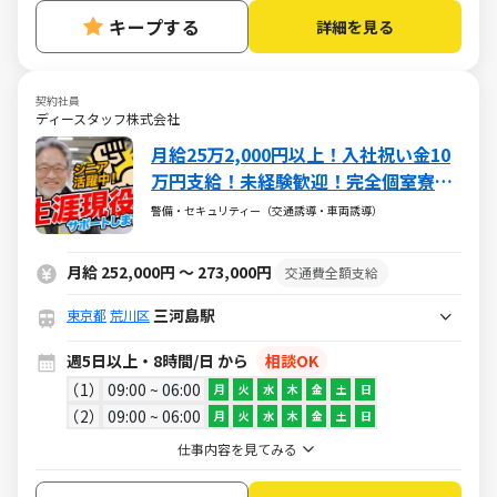
キープする
詳細を見る
契約社員
ディースタッフ株式会社
月給25万2,000円以上！入社祝い金10
万円支給！未経験歓迎！完全個室寮完
備（1ヶ月無料）！30代～70代活躍
警備・セキュリティー（交通誘導・車両誘導）
中！安定して長く働ける交通誘導警備
スタッフ募集！
月給 252,000円 ～ 273,000円
交通費全額支給
三河島駅
東京都
荒川区
週5日以上・8時間/日 から
相談OK
1
09:00 ~ 06:00
月
火
水
木
金
土
日
2
09:00 ~ 06:00
月
火
水
木
金
土
日
仕事内容を見てみる