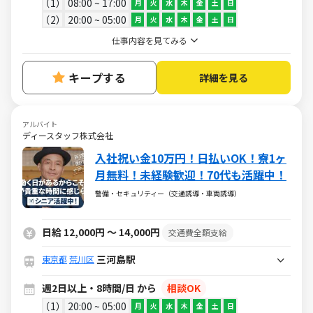
1
08:00 ~ 17:00
月
火
水
木
金
土
日
2
20:00 ~ 05:00
月
火
水
木
金
土
日
仕事内容を見てみる
キープする
詳細を見る
アルバイト
ディースタッフ株式会社
入社祝い金10万円！日払いOK！寮1ヶ
月無料！未経験歓迎！70代も活躍中！
警備・セキュリティー（交通誘導・車両誘導）
日給 12,000円 ～ 14,000円
交通費全額支給
三河島駅
東京都
荒川区
週2日以上・8時間/日 から
相談OK
1
20:00 ~ 05:00
月
火
水
木
金
土
日