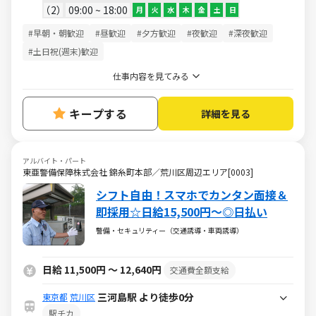
2
09:00 ~ 18:00
月
火
水
木
金
土
日
#早朝・朝歓迎
#昼歓迎
#夕方歓迎
#夜歓迎
#深夜歓迎
#土日祝(週末)歓迎
仕事内容を見てみる
キープする
詳細を見る
アルバイト・パート
東亜警備保障株式会社 錦糸町本部／荒川区周辺エリア[0003]
シフト自由！スマホでカンタン面接＆
即採用☆日給15,500円～◎日払い
警備・セキュリティー（交通誘導・車両誘導）
日給 11,500円 ～ 12,640円
交通費全額支給
三河島駅 より徒歩0分
東京都
荒川区
駅チカ