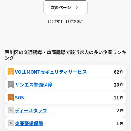
次のページ
100件中1 - 19件を表示
荒川区の交通誘導・車両誘導で該当求人の多い企業ランキ
ング
VOLLMONTセキュリティサービス
62
件
サンエス警備保障
20
件
SGS
11
件
ディースタッフ
2
件
東亜警備保障
1
件