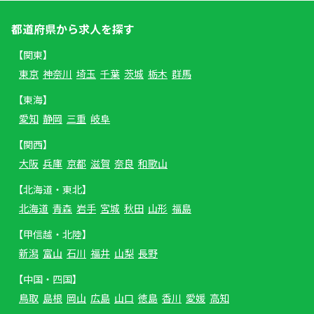
都道府県から求人を探す
【関東】
東京
神奈川
埼玉
千葉
茨城
栃木
群馬
【東海】
愛知
静岡
三重
岐阜
【関西】
大阪
兵庫
京都
滋賀
奈良
和歌山
【北海道・東北】
北海道
青森
岩手
宮城
秋田
山形
福島
【甲信越・北陸】
新潟
富山
石川
福井
山梨
長野
【中国・四国】
鳥取
島根
岡山
広島
山口
徳島
香川
愛媛
高知