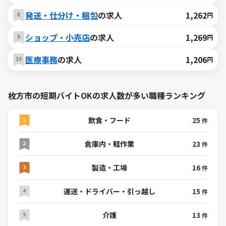
発送・仕分け・梱包
の求人
1,262
円
ショップ・小売店
の求人
1,269
円
医療事務
の求人
1,206
円
枚方市の短期バイトOKの求人数が多い職種ランキング
飲食・フード
25
件
倉庫内・軽作業
23
件
製造・工場
16
件
運送・ドライバー・引っ越し
15
件
介護
13
件