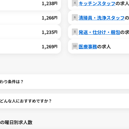
1,238
キッチンスタッフ
の求
円
1,266
清掃員・洗浄スタッフ
円
1,235
発送・仕分け・梱包
の
円
1,269
医療事務
の求人
円
わり条件は？
どんな人におすすめですか？
の曜日別求人数