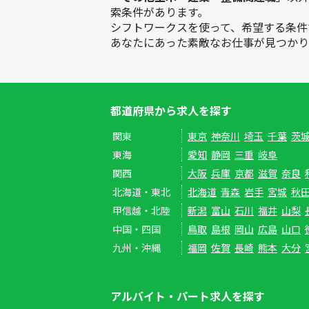
索条件があります。
シフトワークスを使って、希望する条件
あなたにあった素敵なお仕事が見つかり
都道府県から求人を探す
関東
東京
神奈川
埼玉
千葉
茨
東海
愛知
静岡
三重
岐阜
関西
大阪
兵庫
京都
滋賀
奈良
北海道・東北
北海道
青森
岩手
宮城
秋
甲信越・北陸
新潟
富山
石川
福井
山梨
中国・四国
鳥取
島根
岡山
広島
山口
九州・沖縄
福岡
佐賀
長崎
熊本
大分
アルバイト・パート求人を探す