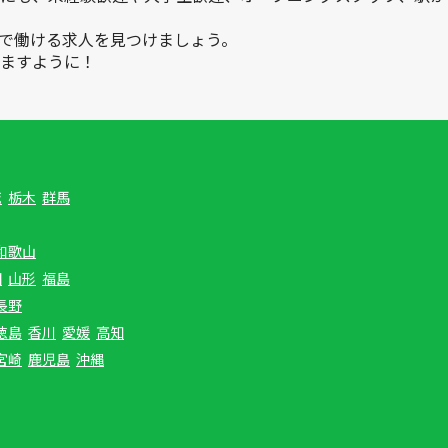
で働ける求人を見つけましょう。
ますように！
城
栃木
群馬
和歌山
田
山形
福島
長野
徳島
香川
愛媛
高知
宮崎
鹿児島
沖縄