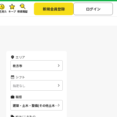
新規会員登録
ログイン
近見た
キープ
検索履歴
エリア
枚方市
シフト
指定なし
職種
建築・土木・整備(その他土木・建築・整備関連職)
給与/こだわり